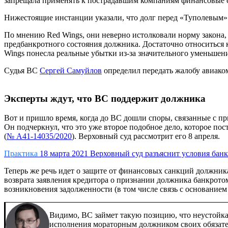
запрещала применять к пострадавшим компаниям финансовые са
Нижестоящие инстанции указали, что долг перед «Туполевым» у
По мнению Red Wings, они неверно истолковали норму закона, к
предбанкротного состояния должника. Достаточно относиться 
Wings понесла реальные убытки из-за значительного уменьше
Судья ВС
Сергей Самуйлов
определил передать жалобу авиаком
Эксперты ждут, что ВС поддержит должника
Вот и пришло время, когда до ВС дошли споры, связанные с пр
Он подчеркнул, что это уже второе подобное дело, которое по
(
№ А41-14035/2020
). Верховный суд рассмотрит его 8 апреля.
Практика
18 марта 2021
Верховный суд разъяснит условия бан
Теперь же речь идет о защите от финансовых санкций должника
возврата заявления кредитора о признании должника банкротом 
возникновения задолженности (в том числе связь с основанием
Видимо, ВС займет такую позицию, что неустойк
исполнения мораторным должником своих обязате