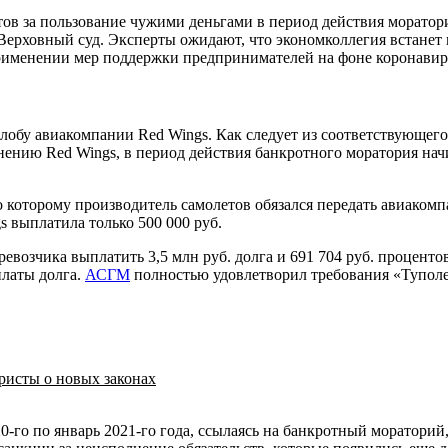
тов за пользование чужими деньгами в период действия морато
 Верховный суд. Эксперты ожидают, что экономколлегия встанет
 применении мер поддержки предпринимателей на фоне коронавир
обу авиакомпании Red Wings. Как следует из соответствующег
мнению Red Wings, в период действия банкротного моратория нач
 которому производитель самолетов обязался передать авиакомп
s выплатила только 500 000 руб.
еревозчика выплатить 3,5 млн руб. долга и 691 704 руб. процен
платы долга.
АСГМ
полностью удовлетворил требования «Туполе
юристы о новых законах
0-го по январь 2021-го года, ссылаясь на банкротный мораторий, 