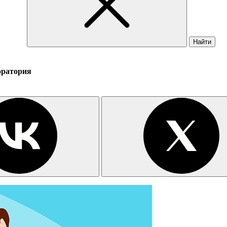
Найти
оратория