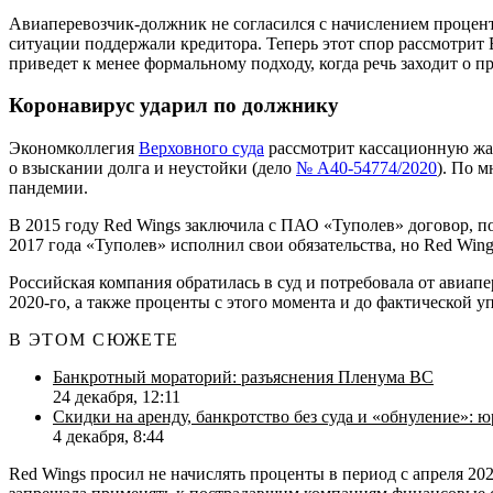
Авиаперевозчик-должник не согласился с начислением процен
ситуации поддержали кредитора. Теперь этот спор рассмотрит
приведет к менее формальному подходу, когда речь заходит о
Коронавирус ударил по должнику
Экономколлегия
Верховного суда
рассмотрит кассационную жал
о взыскании долга и неустойки (дело
№ А40-54774/2020
). По 
пандемии.
В 2015 году Red Wings заключила с ПАО «Туполев» договор, по
2017 года «Туполев» исполнил свои обязательства, но Red Wing
Российская компания обратилась в суд и потребовала от авиап
2020-го, а также проценты с этого момента и до фактической у
В ЭТОМ СЮЖЕТЕ
Банкротный мораторий: разъяснения Пленума ВС
24 декабря, 12:11
Скидки на аренду, банкротство без суда и «обнуление»: 
4 декабря, 8:44
Red Wings просил не начислять проценты в период с апреля 202