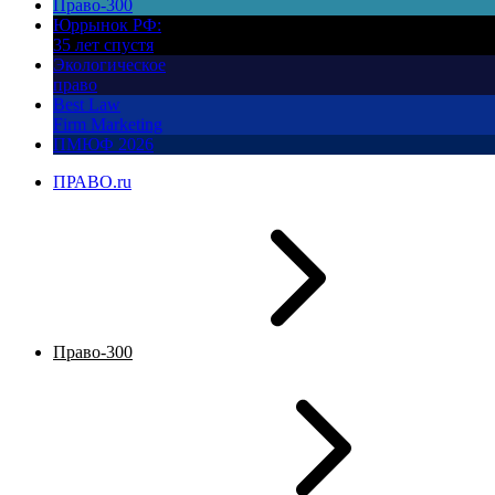
Право-300
Юррынок РФ:
35 лет спустя
Экологическое
право
Best Law
Firm Marketing
ПМЮФ 2026
ПРАВО.ru
Право-300