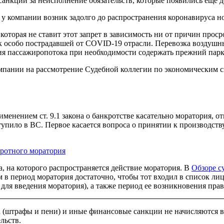
нкции за неисполнение обязательств, которые появились еще д
 компании возник задолго до распространения коронавируса нов
оторая не ставит этот запрет в зависимость ни от причин проср
к особо пострадавшей от COVID-19 отрасли. Перевозка воздушны
ния пассажиропотока при необходимости содержать прежний парк
пании на рассмотрение Судебной коллегии по экономическим сп
именением ст. 9.1 закона о банкротстве касательно моратория, 
ступило в ВС. Первое касается вопроса о принятии к производст
кротного моратория
, на которого распространяется действие моратория. В
Обзоре с
в период моратория достаточно, чтобы тот входил в список лиц,
 для введения моратория), а также период ее возникновения пр
а (штрафы и пени) и иные финансовые санкции не начисляются 
льств.