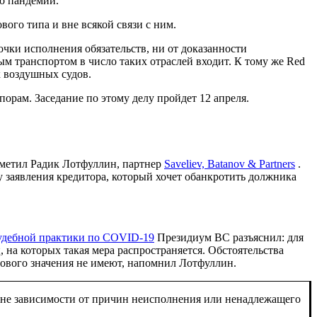
о пандемии.
ого типа и вне всякой связи с ним.
очки исполнения обязательств, ни от доказанности
м транспортом в число таких отраслей входит. К тому же Red
 воздушных судов.
орам. Заседание по этому делу пройдет 12 апреля.
отметил Радик Лотфуллин, партнер
Saveliev, Batanov & Partners
.
ву заявления кредитора, который хочет обанкротить должника
удебной практики по COVID-19
Президиум ВС разъяснил: для
 на которых такая мера распространяется. Обстоятельства
авового значения не имеют, напомнил Лотфуллин.
вне зависимости от причин неисполнения или ненадлежащего