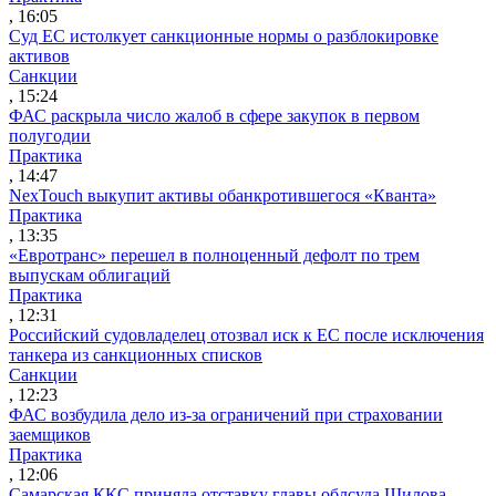
, 16:05
Суд ЕС истолкует санкционные нормы о разблокировке
активов
Санкции
, 15:24
ФАС раскрыла число жалоб в сфере закупок в первом
полугодии
Практика
, 14:47
NexTouch выкупит активы обанкротившегося «Кванта»
Практика
, 13:35
«Евротранс» перешел в полноценный дефолт по трем
выпускам облигаций
Практика
, 12:31
Российский судовладелец отозвал иск к ЕС после исключения
танкера из санкционных списков
Санкции
, 12:23
ФАС возбудила дело из-за ограничений при страховании
заемщиков
Практика
, 12:06
Самарская ККС приняла отставку главы облсуда Шилова