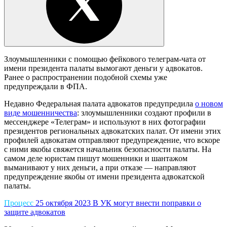
Злоумышленники с помощью фейкового телеграм-чата от
имени президента палаты вымогают деньги у адвокатов.
Ранее о распространении подобной схемы уже
предупреждали в ФПА.
Недавно Федеральная палата адвокатов предупредила
о новом
виде мошенничества
: злоумышленники создают профили в
мессенджере «Телеграм» и используют в них фотографии
президентов региональных адвокатских палат. От имени этих
профилей адвокатам отправляют предупреждение, что вскоре
с ними якобы свяжется начальник безопасности палаты. На
самом деле юристам пишут мошенники и шантажом
выманивают у них деньги, а при отказе — направляют
предупреждение якобы от имени президента адвокатской
палаты.
Процесс
25 октября 2023
В УК могут внести поправки о
защите адвокатов