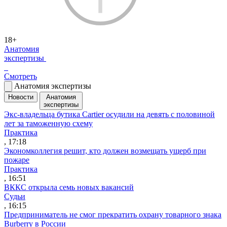
18+
Анатомия
экспертизы
Смотреть
Анатомия экспертизы
Новости
Анатомия
экспертизы
Экс-владельца бутика Cartier осудили на девять с половиной
лет за таможенную схему
Практика
, 17:18
Экономколлегия решит, кто должен возмещать ущерб при
пожаре
Практика
, 16:51
ВККС открыла семь новых вакансий
Судьи
, 16:15
Предприниматель не смог прекратить охрану товарного знака
Burberry в России