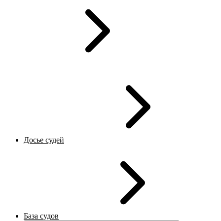
Досье судей
База судов