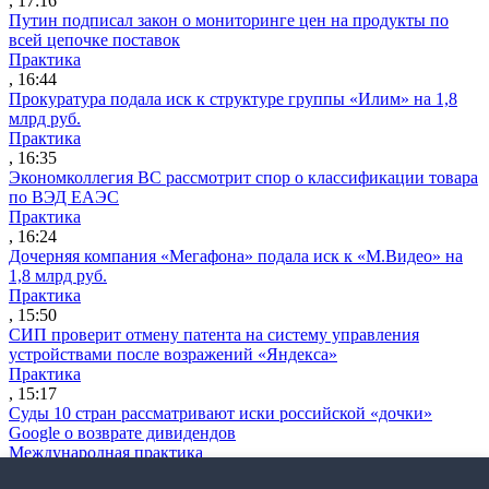
, 17:16
Путин подписал закон о мониторинге цен на продукты по
всей цепочке поставок
Практика
, 16:44
Прокуратура подала иск к структуре группы «Илим» на 1,8
млрд руб.
Практика
, 16:35
Экономколлегия ВС рассмотрит спор о классификации товара
по ВЭД ЕАЭС
Практика
, 16:24
Дочерняя компания «Мегафона» подала иск к «М.Видео» на
1,8 млрд руб.
Практика
, 15:50
СИП проверит отмену патента на систему управления
устройствами после возражений «Яндекса»
Практика
, 15:17
Суды 10 стран рассматривают иски российской «дочки»
Google о возврате дивидендов
Международная практика
, 14:09