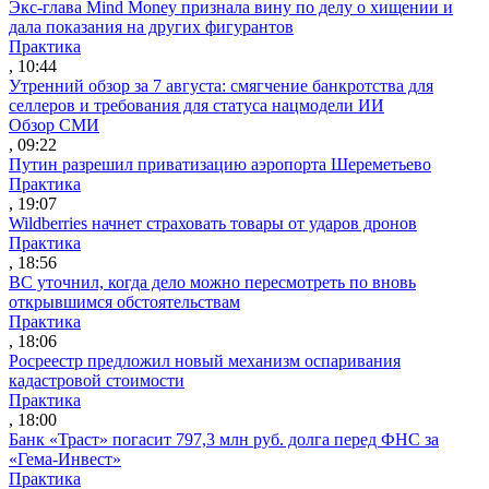
Экс-глава Mind Money признала вину по делу о хищении и
дала показания на других фигурантов
Практика
, 10:44
Утренний обзор за 7 августа: смягчение банкротства для
селлеров и требования для статуса нацмодели ИИ
Обзор СМИ
, 09:22
Путин разрешил приватизацию аэропорта Шереметьево
Практика
, 19:07
Wildberries начнет страховать товары от ударов дронов
Практика
, 18:56
ВС уточнил, когда дело можно пересмотреть по вновь
открывшимся обстоятельствам
Практика
, 18:06
Росреестр предложил новый механизм оспаривания
кадастровой стоимости
Практика
, 18:00
Банк «Траст» погасит 797,3 млн руб. долга перед ФНС за
«Гема-Инвест»
Практика