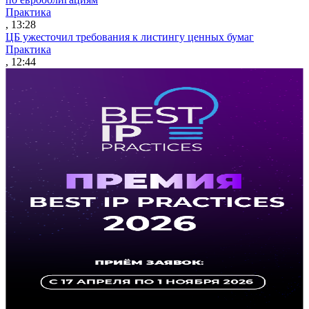
Практика
, 13:28
ЦБ ужесточил требования к листингу ценных бумаг
Практика
, 12:44