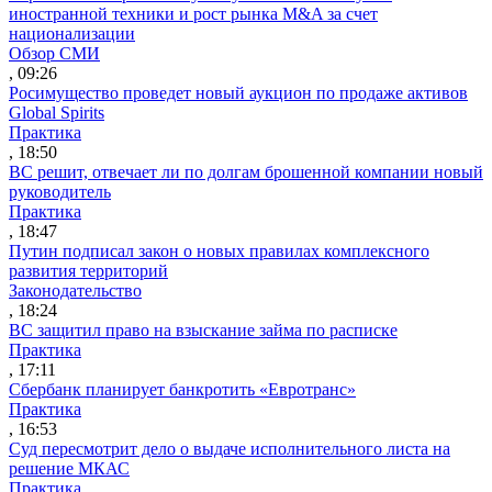
иностранной техники и рост рынка M&A за счет
национализации
Обзор СМИ
, 09:26
Росимущество проведет новый аукцион по продаже активов
Global Spirits
Практика
, 18:50
ВС решит, отвечает ли по долгам брошенной компании новый
руководитель
Практика
, 18:47
Путин подписал закон о новых правилах комплексного
развития территорий
Законодательство
, 18:24
ВС защитил право на взыскание займа по расписке
Практика
, 17:11
Сбербанк планирует банкротить «Евротранс»
Практика
, 16:53
Суд пересмотрит дело о выдаче исполнительного листа на
решение МКАС
Практика