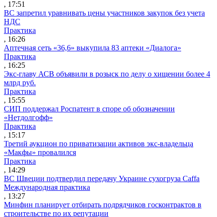
, 17:51
ВС запретил уравнивать цены участников закупок без учета
НДС
Практика
, 16:26
Аптечная сеть «36,6» выкупила 83 аптеки «Диалога»
Практика
, 16:25
Экс-главу АСВ объявили в розыск по делу о хищении более 4
млрд руб.
Практика
, 15:55
СИП поддержал Роспатент в споре об обозначении
«Нетдолгофф»
Практика
, 15:17
Третий аукцион по приватизации активов экс-владельца
«Макфы» провалился
Практика
, 14:29
ВС Швеции подтвердил передачу Украине сухогруза Caffa
Международная практика
, 13:27
Минфин планирует отбирать подрядчиков госконтрактов в
строительстве по их репутации