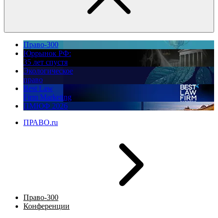
Право-300
Юррынок РФ:
35 лет спустя
Экологическое
право
Best Law
Firm Marketing
ПМЮФ 2026
ПРАВО.ru
Право-300
Конференции