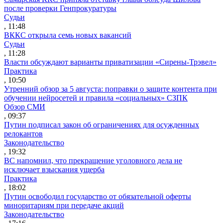
после проверки Генпрокуратуры
Судьи
, 11:48
ВККС открыла семь новых вакансий
Судьи
, 11:28
Власти обсуждают варианты приватизации «Сирены-Трэвел»
Практика
, 10:50
Утренний обзор за 5 августа: поправки о защите контента при
обучении нейросетей и правила «социальных» СЗПК
Обзор СМИ
, 09:37
Путин подписал закон об ограничениях для осужденных
релокантов
Законодательство
, 19:32
ВС напомнил, что прекращение уголовного дела не
исключает взыскания ущерба
Практика
, 18:02
Путин освободил государство от обязательной оферты
миноритариям при передаче акций
Законодательство