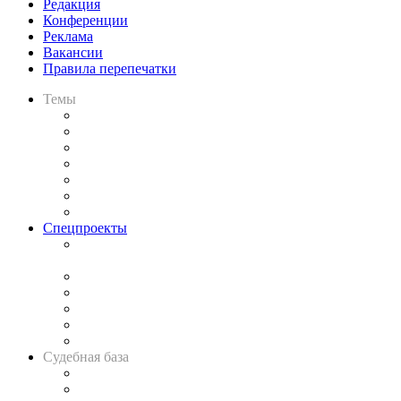
Редакция
Конференции
Реклама
Вакансии
Правила перепечатки
Темы
Практика
Законодательство
Процесс
Исследования
Рынок юридических услуг
Юридическое сообщество
Важнейшие правовые темы в прессе
Спецпроекты
Подкаст «В здравом уме
и твёрдой памяти»
Legal Design
Банкротная панорама
Советы для литигаторов
Сговоры на торгах
Авто
Судебная база
Картотека арбитражных дел
Решения арбитражных судов