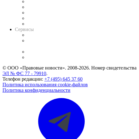
Календарь рассмотрения арбитражных дел
Досье судей
Информация о судах
RSS лента новостей
Вакансии для юристов
Сервисы
Справочно-правовая система
Casebook: мониторинг дел
и компаний
Caselook: поиск и анализ практики
CASE.ONE: управление юридической службой
© ООО «Правовые новости». 2008-2026.
Номер свидетельства
ЭЛ № ФС 77 - 79910
.
Телефон редакции:
+7 (495) 645 37 60
Политика использования cookie-файлов
Политика конфиденциальности