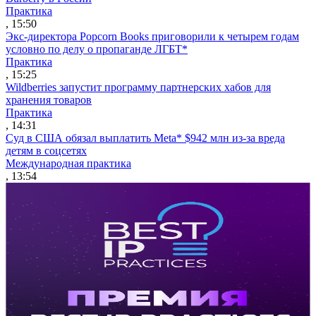
Практика
, 15:50
Экс-директора Popcorn Books приговорили к четырем годам
условно по делу о пропаганде ЛГБТ*
Практика
, 15:25
Wildberries запустит программу партнерских хабов для
хранения товаров
Практика
, 14:31
Суд в США обязал выплатить Meta* $942 млн из-за вреда
детям в соцсетях
Международная практика
, 13:54