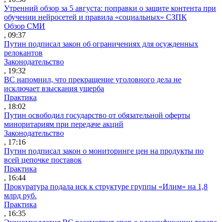
Утренний обзор за 5 августа: поправки о защите контента при
обучении нейросетей и правила «социальных» СЗПК
Обзор СМИ
, 09:37
Путин подписал закон об ограничениях для осужденных
релокантов
Законодательство
, 19:32
ВС напомнил, что прекращение уголовного дела не
исключает взыскания ущерба
Практика
, 18:02
Путин освободил государство от обязательной оферты
миноритариям при передаче акций
Законодательство
, 17:16
Путин подписал закон о мониторинге цен на продукты по
всей цепочке поставок
Практика
, 16:44
Прокуратура подала иск к структуре группы «Илим» на 1,8
млрд руб.
Практика
, 16:35