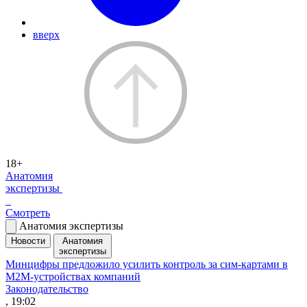
вверх
18+
Анатомия
экспертизы
Смотреть
Анатомия экспертизы
Новости
Анатомия
экспертизы
Минцифры предложило усилить контроль за сим-картами в
M2M-устройствах компаний
Законодательство
, 19:02