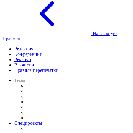
На главную
Право.ru
Редакция
Конференции
Реклама
Вакансии
Правила перепечатки
Темы
Практика
Законодательство
Процесс
Исследования
Рынок юридических услуг
Юридическое сообщество
Важнейшие правовые темы в прессе
Спецпроекты
Подкаст «В здравом уме