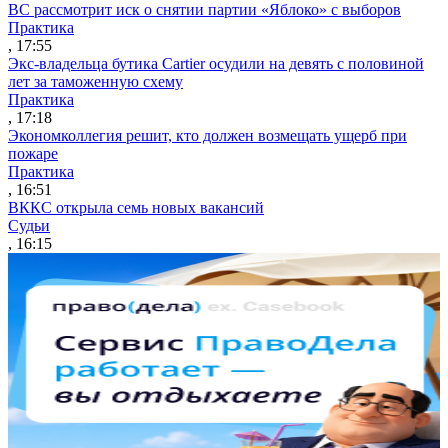
ВС рассмотрит иск о снятии партии «Яблоко» с выборов
Практика
, 17:55
Экс-владельца бутика Cartier осудили на девять с половиной
лет за таможенную схему
Практика
, 17:18
Экономколлегия решит, кто должен возмещать ущерб при
пожаре
Практика
, 16:51
ВККС открыла семь новых вакансий
Судьи
, 16:15