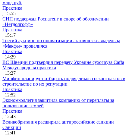
млрд руб.
Практика
, 15:55
СИП поддержал Роспатент в споре об обозначении
«Нетдолгофф»
Практика
, 15:17
Третий аукцион по приватизации активов экс-владельца
«Макфы» провалился
Практика
, 14:29
ВС Швеции подтвердил передачу Украине сухогруза Caffa
Международная практика
, 13:27
Минфин планирует отбирать подрядчиков госконтрактов в
строительстве по их репутации
Практика
, 12:52
Экономколлегия защитила компанию от переплаты за
пользование землей
Практика
, 12:43
Великобритания расширила антироссийские санкции
Санкции
, 12:41