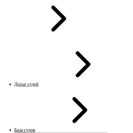
Досье судей
База судов