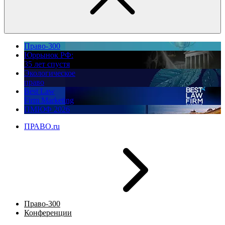
Право-300
Юррынок РФ:
35 лет спустя
Экологическое
право
Best Law
Firm Marketing
ПМЮФ 2026
ПРАВО.ru
Право-300
Конференции