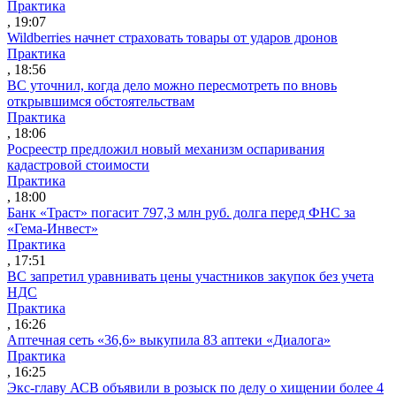
Практика
, 19:07
Wildberries начнет страховать товары от ударов дронов
Практика
, 18:56
ВС уточнил, когда дело можно пересмотреть по вновь
открывшимся обстоятельствам
Практика
, 18:06
Росреестр предложил новый механизм оспаривания
кадастровой стоимости
Практика
, 18:00
Банк «Траст» погасит 797,3 млн руб. долга перед ФНС за
«Гема-Инвест»
Практика
, 17:51
ВС запретил уравнивать цены участников закупок без учета
НДС
Практика
, 16:26
Аптечная сеть «36,6» выкупила 83 аптеки «Диалога»
Практика
, 16:25
Экс-главу АСВ объявили в розыск по делу о хищении более 4