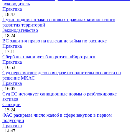
руководитель
Практика
, 18:47
Путин подписал закон о новых правилах комплексного
развития территорий
Законодательство
, 18:24
ВС защитил право на взыскание займа по расписке
Практика
, 17:11
Сбербанк планирует банкротить «Евротранс»
Практика
, 16:53
Суд пересмотрит дело о выдаче исполнительного листа на
решение МКАС
Практика
, 16:05
Суд ЕС истолкует санкционные нормы о разблокировке
активов
Санкции
, 15:24
ФАС раскрыла число жалоб в сфере закупок в первом
полугодии
Практика
, 14:47