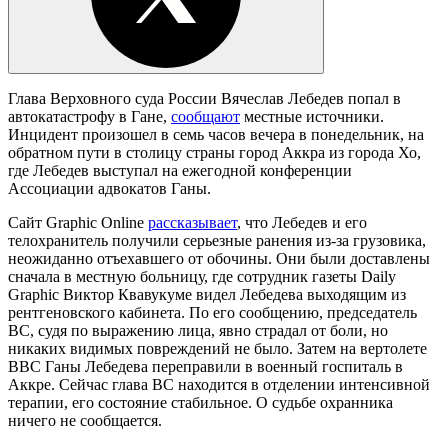
Глава Верховного суда России Вячеслав Лебедев попал в
автокатастрофу в Гане,
сообщают
местные источники.
Инцидент произошел в семь часов вечера в понедельник, на
обратном пути в столицу страны город Аккра из города Хо,
где Лебедев выступал на ежегодной конференции
Ассоциации адвокатов Ганы.
Сайт Graphic Online
рассказывает
, что Лебедев и его
телохранитель получили серьезные ранения из-за грузовика,
неожиданно отъехавшего от обочины. Они были доставлены
сначала в местную больницу, где сотрудник газеты Daily
Graphic Виктор Квавукуме видел Лебедева выходящим из
рентгеновского кабинета. По его сообщению, председатель
ВС, судя по выражению лица, явно страдал от боли, но
никаких видимых повреждений не было. Затем на вертолете
ВВС Ганы Лебедева переправили в военный госпиталь в
Аккре. Сейчас глава ВС находится в отделении интенсивной
терапии, его состояние стабильное. О судьбе охранника
ничего не сообщается.