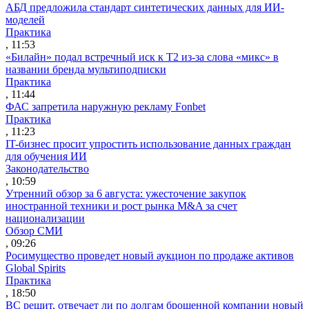
АБД предложила стандарт синтетических данных для ИИ-
моделей
Практика
, 11:53
«Билайн» подал встречный иск к Т2 из-за слова «микс» в
названии бренда мультиподписки
Практика
, 11:44
ФАС запретила наружную рекламу Fonbet
Практика
, 11:23
IT-бизнес просит упростить использование данных граждан
для обучения ИИ
Законодательство
, 10:59
Утренний обзор за 6 августа: ужесточение закупок
иностранной техники и рост рынка M&A за счет
национализации
Обзор СМИ
, 09:26
Росимущество проведет новый аукцион по продаже активов
Global Spirits
Практика
, 18:50
ВС решит, отвечает ли по долгам брошенной компании новый