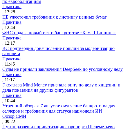
по еврооблигациям
Практика
, 13:28
ЦБ ужесточил требования к листингу ценных бумаг
Практика
, 12:44
ФНС подала новый иск о банкротстве «Кама Шиппинг»
Практика
, 12:17
ВС подтвердил доначисление пошлин за модернизацию
самолета
Практика
, 11:46
Суды не приняли заключения DeepSeek по уголовному делу
Практика
, 11:17
Экс-глава Mind Money признала вину по делу о хищении и
дала показания на других фигурантов
Практика
, 10:44
Утренний обзор за 7 августа: смягчение банкротства для
селлеров и требования для статуса нацмодели ИИ
Обзор СМИ
, 09:22
Путин разрешил приватизацию аэропорта Шереметьево