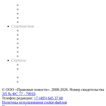
и твёрдой памяти»
Legal Design
Банкротная панорама
Советы для литигаторов
Сговоры на торгах
Авто
Судебная база
Картотека арбитражных дел
Решения арбитражных судов
Календарь рассмотрения арбитражных дел
Досье судей
Информация о судах
RSS лента новостей
Вакансии для юристов
Сервисы
Справочно-правовая система
Casebook: мониторинг дел
и компаний
Caselook: поиск и анализ практики
CASE.ONE: управление юридической службой
© ООО «Правовые новости». 2008-2026.
Номер свидетельства
ЭЛ № ФС 77 - 79910
.
Телефон редакции:
+7 (495) 645 37 60
Политика использования cookie-файлов