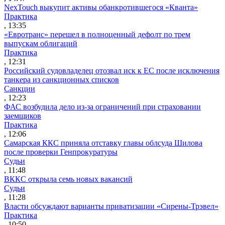
NexTouch выкупит активы обанкротившегося «Кванта»
Практика
, 13:35
«Евротранс» перешел в полноценный дефолт по трем
выпускам облигаций
Практика
, 12:31
Российский судовладелец отозвал иск к ЕС после исключения
танкера из санкционных списков
Санкции
, 12:23
ФАС возбудила дело из-за ограничений при страховании
заемщиков
Практика
, 12:06
Самарская ККС приняла отставку главы облсуда Шилова
после проверки Генпрокуратуры
Судьи
, 11:48
ВККС открыла семь новых вакансий
Судьи
, 11:28
Власти обсуждают варианты приватизации «Сирены-Трэвел»
Практика
, 10:50