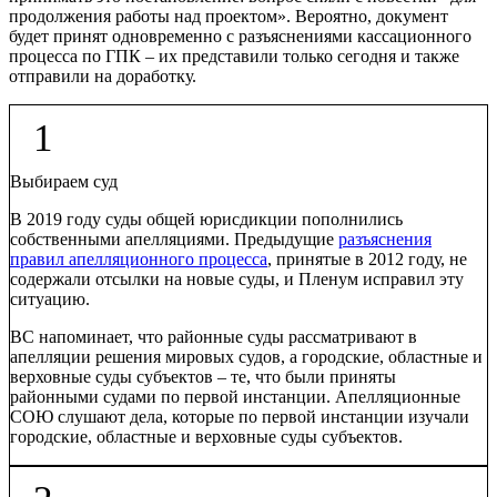
продолжения работы над проектом». Вероятно, документ
будет принят одновременно с разъяснениями кассационного
процесса по ГПК – их представили только сегодня и также
отправили на доработку.
1
Выбираем суд
В 2019 году суды общей юрисдикции пополнились
собственными апелляциями. Предыдущие
разъяснения
правил апелляционного процесса
, принятые в 2012 году, не
содержали отсылки на новые суды, и Пленум исправил эту
ситуацию.
ВС напоминает, что районные суды рассматривают в
апелляции решения мировых судов, а городские, областные и
верховные суды субъектов – те, что были приняты
районными судами по первой инстанции. Апелляционные
CОЮ слушают дела, которые по первой инстанции изучали
городские, областные и верховные суды субъектов.