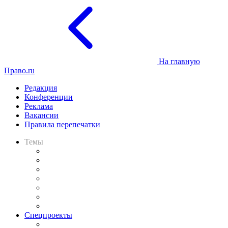
На главную
Право.ru
Редакция
Конференции
Реклама
Вакансии
Правила перепечатки
Темы
Практика
Законодательство
Процесс
Исследования
Рынок юридических услуг
Юридическое сообщество
Важнейшие правовые темы в прессе
Спецпроекты
Подкаст «В здравом уме