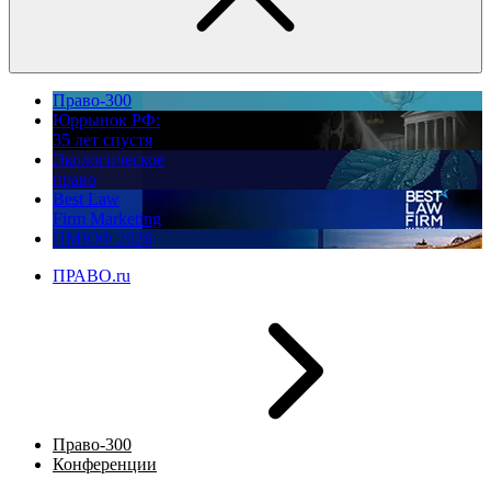
Право-300
Юррынок РФ:
35 лет спустя
Экологическое
право
Best Law
Firm Marketing
ПМЮФ 2026
ПРАВО.ru
Право-300
Конференции