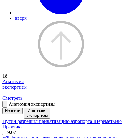
вверх
18+
Анатомия
экспертизы
Смотреть
Анатомия экспертизы
Новости
Анатомия
экспертизы
Путин разрешил приватизацию аэропорта Шереметьево
Практика
, 19:07
Wildberries начнет страховать товары от ударов дронов