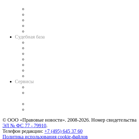
и твёрдой памяти»
Legal Design
Банкротная панорама
Советы для литигаторов
Сговоры на торгах
Авто
Судебная база
Картотека арбитражных дел
Решения арбитражных судов
Календарь рассмотрения арбитражных дел
Досье судей
Информация о судах
RSS лента новостей
Вакансии для юристов
Сервисы
Справочно-правовая система
Casebook: мониторинг дел
и компаний
Caselook: поиск и анализ практики
CASE.ONE: управление юридической службой
© ООО «Правовые новости». 2008-2026.
Номер свидетельства
ЭЛ № ФС 77 - 79910
.
Телефон редакции:
+7 (495) 645 37 60
Политика использования cookie-файлов