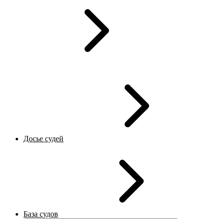
Досье судей
База судов