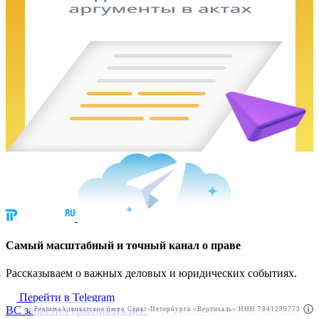
Cамый масштабный и точный канал о праве
Рассказываем о важных деловых и юридических событиях.
Перейти в Telegram
ВС запретил уравнивать цены участников закупок без учета
Реклама
Адвокатское бюро Санкт-Петербурга «Вертикаль» ИНН 7841290773
Реклама
ООО "Право.ру" ИНН: 7704835288