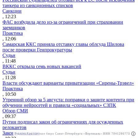
танкера из санкционных списков
Санкции
, 12:23
ФАС возбудила дело из-за ограничений при страховании
заемщиков
Практика
, 12:06
Самарская ККС приняла отставку главы облсуда Шилова
после проверки Генпрокуратуры
Судьи
, 11:48
ВККС открыла семь новых вакансий
Судьи
, 11:28
Власти обсуждают варианты приватизации «Сирены-Трэвел»
Практика
, 10:50
Утренний обзор за 5 августа: поправки о защите контента при
обучении нейросетей и правила «социальных» СЗПК
Обзор СМИ
, 09:37
Путин подписал закон об ограничениях для осужденных
релокантов
Законодательство
Реклама
Адвокатское бюро Санкт-Петербурга «Вертикаль» ИНН 7841290773
Реклама
АО"Право.ру" ИНН: 7708095468