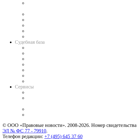
Подкаст «В здравом уме
и твёрдой памяти»
Legal Design
Банкротная панорама
Советы для литигаторов
Сговоры на торгах
Авто
Судебная база
Картотека арбитражных дел
Решения арбитражных судов
Календарь рассмотрения арбитражных дел
Досье судей
Информация о судах
RSS лента новостей
Вакансии для юристов
Сервисы
Справочно-правовая система
Casebook: мониторинг дел
и компаний
Caselook: поиск и анализ практики
CASE.ONE: управление юридической службой
© ООО «Правовые новости». 2008-2026.
Номер свидетельства
ЭЛ № ФС 77 - 79910
.
Телефон редакции:
+7 (495) 645 37 60