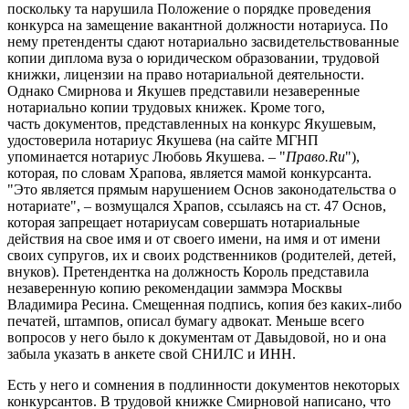
поскольку та нарушила Положение о порядке проведения
конкурса на замещение вакантной должности нотариуса. По
нему претенденты сдают нотариально засвидетельствованные
копии диплома вуза о юридическом образовании, трудовой
книжки, лицензии на право нотариальной деятельности.
Однако Смирнова и Якушев представили незаверенные
нотариально копии трудовых книжек. Кроме того,
часть документов, представленных на конкурс Якушевым,
удостоверила нотариус Якушева (на сайте МГНП
упоминается нотариус Любовь Якушева. – "
Право.Ru
"),
которая, по словам Храпова, является мамой конкурсанта.
"Это является прямым нарушением Основ законодательства о
нотариате", – возмущался Храпов, ссылаясь на ст. 47 Основ,
которая запрещает нотариусам совершать нотариальные
действия на свое имя и от своего имени, на имя и от имени
своих супругов, их и своих родственников (родителей, детей,
внуков). Претендентка на должность Король представила
незаверенную копию рекомендации заммэра Москвы
Владимира Ресина. Смещенная подпись, копия без каких-либо
печатей, штампов, описал бумагу адвокат. Меньше всего
вопросов у него было к документам от Давыдовой, но и она
забыла указать в анкете свой СНИЛС и ИНН.
Есть у него и сомнения в подлинности документов некоторых
конкурсантов. В трудовой книжке Смирновой написано, что