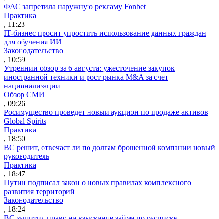
ФАС запретила наружную рекламу Fonbet
Практика
, 11:23
IT-бизнес просит упростить использование данных граждан
для обучения ИИ
Законодательство
, 10:59
Утренний обзор за 6 августа: ужесточение закупок
иностранной техники и рост рынка M&A за счет
национализации
Обзор СМИ
, 09:26
Росимущество проведет новый аукцион по продаже активов
Global Spirits
Практика
, 18:50
ВС решит, отвечает ли по долгам брошенной компании новый
руководитель
Практика
, 18:47
Путин подписал закон о новых правилах комплексного
развития территорий
Законодательство
, 18:24
ВС защитил право на взыскание займа по расписке