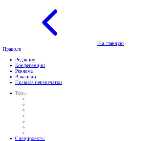
На главную
Право.ru
Редакция
Конференции
Реклама
Вакансии
Правила перепечатки
Темы
Практика
Законодательство
Процесс
Исследования
Рынок юридических услуг
Юридическое сообщество
Важнейшие правовые темы в прессе
Спецпроекты