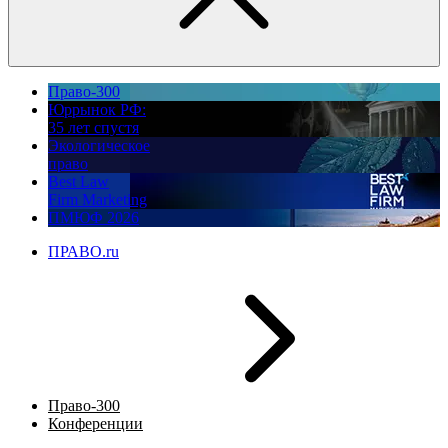
Право-300
Юррынок РФ:
35 лет спустя
Экологическое
право
Best Law
Firm Marketing
ПМЮФ 2026
ПРАВО.ru
Право-300
Конференции