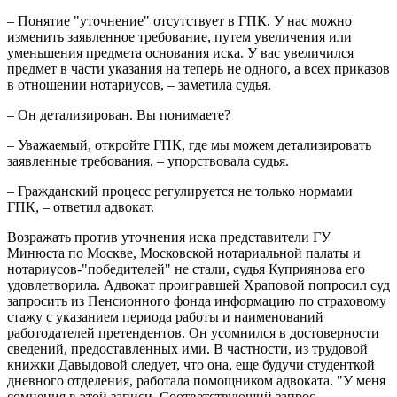
– Понятие "уточнение" отсутствует в ГПК. У нас можно
изменить заявленное требование, путем увеличения или
уменьшения предмета основания иска. У вас увеличился
предмет в части указания на теперь не одного, а всех приказов
в отношении нотариусов, – заметила судья.
– Он детализирован. Вы понимаете?
– Уважаемый, откройте ГПК, где мы можем детализировать
заявленные требования, – упорствовала судья.
– Гражданский процесс регулируется не только нормами
ГПК, – ответил адвокат.
Возражать против уточнения иска представители ГУ
Минюста по Москве, Московской нотариальной палаты и
нотариусов-"победителей" не стали, судья Куприянова его
удовлетворила. Адвокат проигравшей Храповой попросил суд
запросить из Пенсионного фонда информацию по страховому
стажу с указанием периода работы и наименований
работодателей претендентов. Он усомнился в достоверности
сведений, предоставленных ими. В частности, из трудовой
книжки Давыдовой следует, что она, еще будучи студенткой
дневного отделения, работала помощником адвоката. "У меня
сомнения в этой записи. Соответствующий запрос