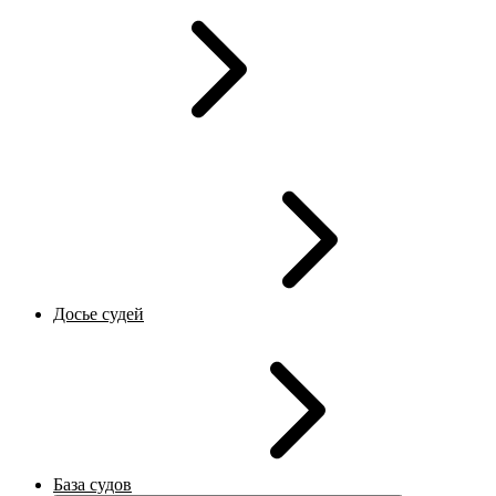
Досье судей
База судов