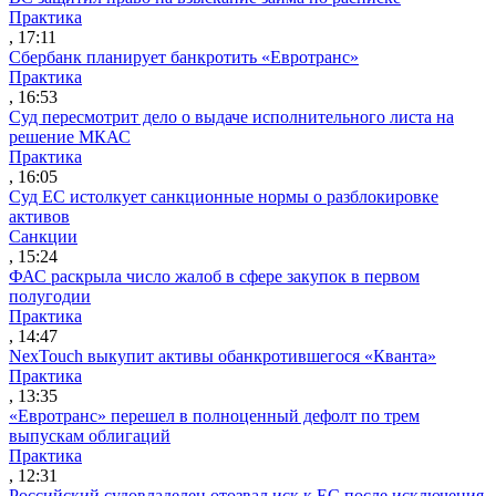
Практика
, 17:11
Сбербанк планирует банкротить «Евротранс»
Практика
, 16:53
Суд пересмотрит дело о выдаче исполнительного листа на
решение МКАС
Практика
, 16:05
Суд ЕС истолкует санкционные нормы о разблокировке
активов
Санкции
, 15:24
ФАС раскрыла число жалоб в сфере закупок в первом
полугодии
Практика
, 14:47
NexTouch выкупит активы обанкротившегося «Кванта»
Практика
, 13:35
«Евротранс» перешел в полноценный дефолт по трем
выпускам облигаций
Практика
, 12:31
Российский судовладелец отозвал иск к ЕС после исключения