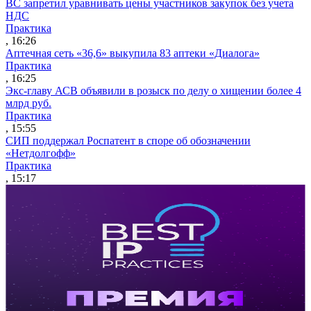
ВС запретил уравнивать цены участников закупок без учета
НДС
Практика
, 16:26
Аптечная сеть «36,6» выкупила 83 аптеки «Диалога»
Практика
, 16:25
Экс-главу АСВ объявили в розыск по делу о хищении более 4
млрд руб.
Практика
, 15:55
СИП поддержал Роспатент в споре об обозначении
«Нетдолгофф»
Практика
, 15:17