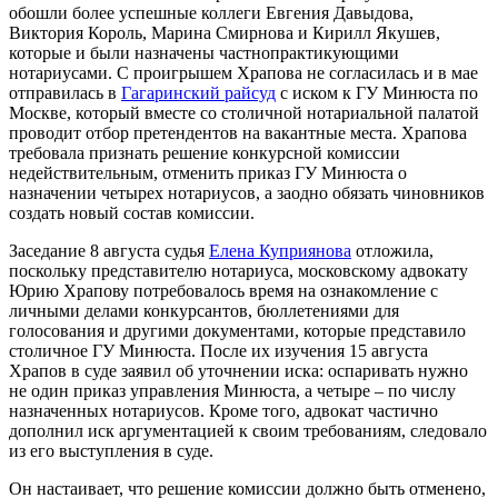
обошли более успешные коллеги Евгения Давыдова,
Виктория Король, Марина Смирнова и Кирилл Якушев,
которые и были назначены частнопрактикующими
нотариусами. С проигрышем Храпова не согласилась и в мае
отправилась в
Гагаринский райсуд
с иском к ГУ Минюста по
Москве, который вместе со столичной нотариальной палатой
проводит отбор претендентов на вакантные места. Храпова
требовала признать решение конкурсной комиссии
недействительным, отменить приказ ГУ Минюста о
назначении четырех нотариусов, а заодно обязать чиновников
создать новый состав комиссии.
Заседание 8 августа судья
Елена Куприянова
отложила,
поскольку представителю нотариуса, московскому адвокату
Юрию Храпову потребовалось время на ознакомление с
личными делами конкурсантов, бюллетениями для
голосования и другими документами, которые представило
столичное ГУ Минюста. После их изучения 15 августа
Храпов в суде заявил об уточнении иска: оспаривать нужно
не один приказ управления Минюста, а четыре – по числу
назначенных нотариусов. Кроме того, адвокат частично
дополнил иск аргументацией к своим требованиям, следовало
из его выступления в суде.
Он настаивает, что решение комиссии должно быть отменено,