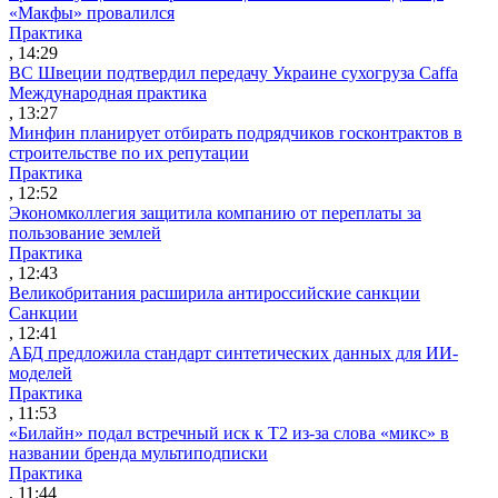
«Макфы» провалился
Практика
, 14:29
ВС Швеции подтвердил передачу Украине сухогруза Caffa
Международная практика
, 13:27
Минфин планирует отбирать подрядчиков госконтрактов в
строительстве по их репутации
Практика
, 12:52
Экономколлегия защитила компанию от переплаты за
пользование землей
Практика
, 12:43
Великобритания расширила антироссийские санкции
Санкции
, 12:41
АБД предложила стандарт синтетических данных для ИИ-
моделей
Практика
, 11:53
«Билайн» подал встречный иск к Т2 из-за слова «микс» в
названии бренда мультиподписки
Практика
, 11:44