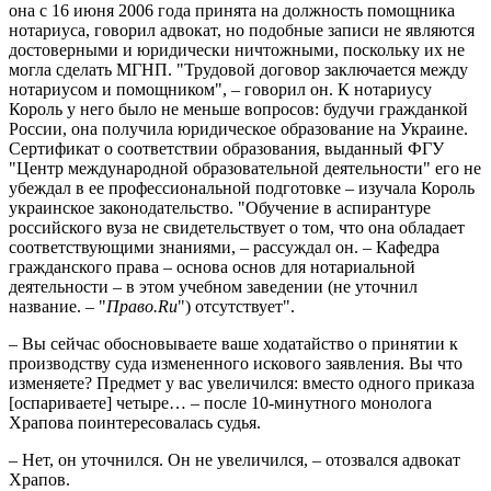
она с 16 июня 2006 года принята на должность помощника
нотариуса, говорил адвокат, но подобные записи не являются
достоверными и юридически ничтожными, поскольку их не
могла сделать МГНП. "Трудовой договор заключается между
нотариусом и помощником", – говорил он. К нотариусу
Король у него было не меньше вопросов: будучи гражданкой
России, она получила юридическое образование на Украине.
Сертификат о соответствии образования, выданный ФГУ
"Центр международной образовательной деятельности" его не
убеждал в ее профессиональной подготовке – изучала Король
украинское законодательство. "Обучение в аспирантуре
российского вуза не свидетельствует о том, что она обладает
соответствующими знаниями, – рассуждал он. – Кафедра
гражданского права – основа основ для нотариальной
деятельности – в этом учебном заведении (не уточнил
название. – "
Право.Ru
") отсутствует".
– Вы сейчас обосновываете ваше ходатайство о принятии к
производству суда измененного искового заявления. Вы что
изменяете? Предмет у вас увеличился: вместо одного приказа
[оспариваете] четыре… – после 10-минутного монолога
Храпова поинтересовалась судья.
– Нет, он уточнился. Он не увеличился, – отозвался адвокат
Храпов.