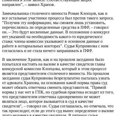
направлен", – заявил Храпов.
Замначальника столичного минюста Роман Клопцов, как и
все остальные участники процесса был против такого запроса.
"Получив эту информацию, мы сможем лишь установить,
перечислялись ли определенные средства в ПФР, – говорил
он. – Это будут косвенные данные. В положении о конкурсе
нет указаний на необходимость какого-то юридического
стажа: члены комиссии указывают в основном данные о
работе в нотариальных конторах". Судья Куприянова с ним
согласилась и не стала ничего запрашивать в ПФР.
В заключение Храпов, как и на прошлом заседании было
попытался настоять на вызове в качестве свидетеля главы
конкурсной комиссии Клопцова, который в этом процессе
является представителем столичного минюста. На прошлом
заседании судья Куприянова безрезультатно пыталась узнать
от адвоката Храпова, на основании какой нормы права суд
может обязать ответчика сменить представителя. "Прямой
нормы у нас нет в ГПК, но судебная практика исходит из того,
что представителем ответчика одновременно не может
являться лицо, которое вызывается в суд в качестве
свидетеля", – говорил он. Судья соглашалась, но отмечала, что
так происходит, если до этого суд вынес определение о вызове
этого человека в качестве свидетеля. В пятницу судья