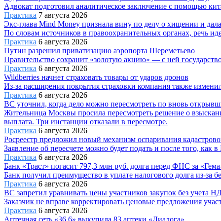
Адвокат подготовил аналитическое заключение с помощью кита
Практика
7 августа 2026
Экс-глава Mind Money признала вину по делу о хищении и дал
По словам источников в правоохранительных органах, речь ид
Практика
6 августа 2026
Путин разрешил приватизацию аэропорта Шереметьево
Правительство сохранит «золотую акцию» — с ней государство
Практика
6 августа 2026
Wildberries начнет страховать товары от ударов дронов
Из-за расширения покрытия страховки компания также изменил
Практика
6 августа 2026
ВС уточнил, когда дело можно пересмотреть по вновь открывш
Жительница Москвы просила пересмотреть решение о взыскании 
выплата. Три инстанции отказали в пересмотре.
Практика
6 августа 2026
Росреестр предложил новый механизм оспаривания кадастрово
Заявление об пересчете можно будет подать и после того, как 
Практика
6 августа 2026
Банк «Траст» погасит 797,3 млн руб. долга перед ФНС за «Гем
Банк получил преимущество в уплате налогового долга из-за 
Практика
6 августа 2026
ВС запретил уравнивать цены участников закупок без учета Н
Заказчик не вправе корректировать ценовые предложения учас
Практика
6 августа 2026
Аптечная сеть «36,6» выкупила 83 аптеки «Диалога»