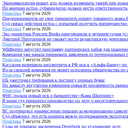
Экономколлегия решит, кто должен возмещать ущерб при пожа
По мнению истца, субарендатор должен нести ответственность 
Практика
7 августа 2026
Предприниматель не смог прекратить охрану товарного знака B
Суд связал действия истца с попыткой получить преимущество 
Практика
7 августа 2026
Экс-директора Popcorn Books приговорили к четырем годам ус
Дмитрий Протопопов не сможет вести редакторскую деятельно
Практика
7 августа 2026
Wildberries запустит программу партнерских хабов для хранени
Компания уже начала принимать заявления от потенциальных па
Практика
7 августа 2026
Кассация разрешила рассмотреть в РФ иск к «Альфа-Банку» по
Из-за санкций компания не может исполнить обязательства по 
Практика
7 августа 2026
ЦБ ужесточил требования к листингу ценных бумаг
По замыслу регулятора изменения повысят прозрачность рынка 
Практика
7 августа 2026
ФНС подала новый иск о банкротстве «Кама Шиппинг»
В июне суд прекратил производство по делу о несостоятельнос
Практика
7 августа 2026
ВС подтвердил доначисление пошлин за модернизацию самоле
Суд объяснил, что есть разница между поддержанием эксплуа
Практика
7 августа 2026
Суды не приняли заключения DeepSeek по уголовному делу