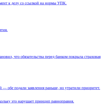
мент к делу со ссылкой на нормы УПК.
ятия.
ановил, что обязательства перед банком покрыла страховая
й — обе подали заявления раньше, но утратили приоритет.
кольку это нарушает принцип равноправия.