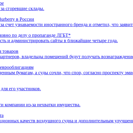
ре
за сгоревшие склады.
urberry в России
за счет узнаваемости иностранного бренда и отметил, что заяви
ловно по делу о пропаганде ЛГБТ*
сть и администрировать сайты в ближайшие четыре года.
я товаров
ртнеров, владельцы помещений будут получать вознаграждение з
 еврооблигациям
ценным бумагам, а суды сочли, что спор, согласно проспекту эм
для его участников.
ти компании из-за нехватки имущества.
та
тационных качеств воздушного судна и дополнительным улучшен