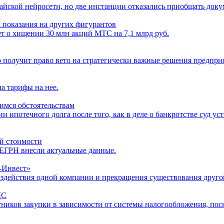
йской нейросети, но две инстанции отказались приобщать доку
а показания на других фигурантов
ет о хищении 30 млн акций МТС на 7,1 млрд руб.
 получит право вето на стратегически важные решения предпри
а тарифы на нее.
имся обстоятельствам
ипотечного долга после того, как в деле о банкротстве суд уст
й стоимости
в ЕГРН внесли актуальные данные.
а-Инвест»
бездействия одной компании и прекращения существования друго
ДС
тников закупки в зависимости от системы налогообложения, пос