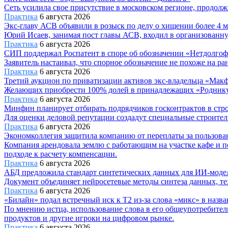
Сеть усилила свое присутствие в московском регионе, продолжи
Практика
6 августа 2026
Экс-главу АСВ объявили в розыск по делу о хищении более 4 м
Юрий Исаев, занимая пост главы АСВ, входил в организованну
Практика
6 августа 2026
СИП поддержал Роспатент в споре об обозначении «Нетдолго
Заявитель настаивал, что спорное обозначение не похоже на р
Практика
6 августа 2026
Третий аукцион по приватизации активов экс-владельца «Мак
Желающих приобрести 100% долей в принадлежащих «Роднику» с
Практика
6 августа 2026
Минфин планирует отбирать подрядчиков госконтрактов в стро
Для оценки деловой репутации создадут специальные строител
Практика
6 августа 2026
Экономколлегия защитила компанию от переплаты за пользова
Компания арендовала землю с работающим на участке кафе и п
подходе к расчету компенсации.
Практика
6 августа 2026
АБД предложила стандарт синтетических данных для ИИ-моде
Документ объединяет нейросетевые методы синтеза данных, те
Практика
6 августа 2026
«Билайн» подал встречный иск к Т2 из-за слова «микс» в назв
По мнению истца, использование слова в его общеупотребител
продуктов и другие игроки на цифровом рынке.
Практика
6 августа 2026