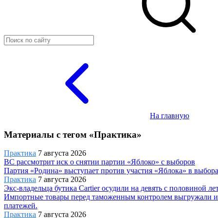
На главную
Материалы с тегом «Практика»
Практика
7 августа 2026
ВС рассмотрит иск о снятии партии «Яблоко» с выборов
Партия «Родина» выступает против участия «Яблока» в выбора
Практика
7 августа 2026
Экс-владельца бутика Cartier осудили на девять с половиной л
Импортные товары перед таможенным контролем выгружали из г
платежей.
Практика
7 августа 2026