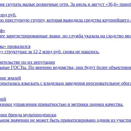
в скупать малые розничные сети. За июль и август «36,6» приоб
лрд руб.
ю преступную группу, которая выводила средства крупнейшего 
фф»
анее зарегистрированные знаки, но служба указала на сходство
фы» провалился
труктурах за 12,2 млрд руб. снова не нашлось.
ительстве по их репутации
ьные ГОСТы. По мнению ведомства, они будут более объективны
ние землей
опыталась взыскать с владельца заведения неосновательное обо
лей
хники управления приватностью и метрики оценки качества.
ании бренда мультиподписки
ьном значении не может быть приватизировано одним из участн