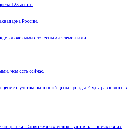
рела 128 аптек.
аквапарка России.
 между ключевыми словесными элементами.
ми, чем есть сейчас.
гащение с учетом рыночной цены аренды. Суды разошлись в
иков рынка. Слово «микс» используют в названиях своих