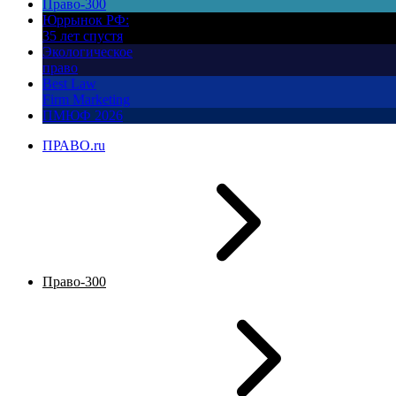
Право-300
Юррынок РФ:
35 лет спустя
Экологическое
право
Best Law
Firm Marketing
ПМЮФ 2026
ПРАВО.ru
Право-300