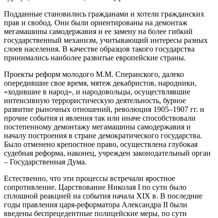
Подданные становились гражданами и хотели гражданских
прав и свобод. Они были ориентированы на демонтаж
мегамашины самодержавия и ее замену на более гибкий
государственный механизм, учитывающий интересы разных
слоев населения. В качестве образцов такого государства
принимались наиболее развитые европейские страны.
Проекты реформ молодого М.М. Сперанского, далеко
опередившие свое время, мятеж декабристов, народники,
«ходившие в народ», и народовольцы, осуществлявшие
интенсивную террористическую деятельность, бурное
развитие рыночных отношений, революция 1905–1907 гг. и
прочие события и явления так или иначе способствовали
постепенному демонтажу мегамашины самодержавия и
началу построения в стране демократического государства.
Было отменено крепостное право, осуществлена глубокая
судебная реформа, наконец, учрежден законодательный орган
– Государственная Дума.
Естественно, что эти процессы встречали яростное
сопротивление. Царствование Николая I по сути было
сплошной реакцией на события начала XIX в. В последние
годы правления царя-реформатора Александра II были
введены беспрецедентные полицейские меры, по сути