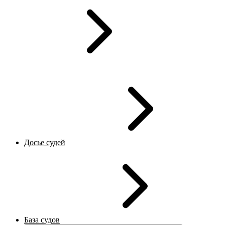
Досье судей
База судов