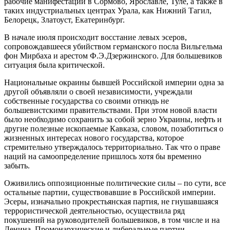
рабочие манифестации в Сормово, Ярославле, Туле, а также в
таких индустриальных центрах Урала, как Нижний Тагил,
Белорецк, Златоуст, Екатеринбург.
В начале июля происходит восстание левых эсеров,
сопровождавшееся убийством германского посла Вильгельма
фон Мирбаха и арестом Ф.Э.Дзержинского. Для большевиков
ситуация была критической.
Национальные окраины бывшей Российской империи одна за
другой объявляли о своей независимости, учреждали
собственные государства со своими отнюдь не
большевистскими правительствами. При этом новой власти
было необходимо сохранить за собой зерно Украины, нефть и
другие полезные ископаемые Кавказа, словом, позаботиться о
жизненных интересах нового государства, которое
стремительно утверждалось территориально. Так что о праве
наций на самоопределение пришлось хотя бы временно
забыть.
Оживились оппозиционные политические силы – по сути, все
остальные партии, существовавшие в Российской империи.
Эсеры, изначально прокрестьянская партия, не гнушавшаяся
террористической деятельностью, осуществила ряд
покушений на руководителей большевиков, в том числе и на
Ленина. Промонархические и либеральные партии