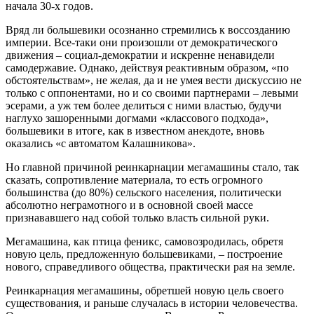
начала 30-х годов.
Вряд ли большевики осознанно стремились к воссозданию
империи. Все-таки они произошли от демократического
движения – социал-демократии и искренне ненавидели
самодержавие. Однако, действуя реактивным образом, «по
обстоятельствам», не желая, да и не умея вести дискуссию не
только с оппонентами, но и со своими партнерами – левыми
эсерами, а уж тем более делиться с ними властью, будучи
наглухо зашоренными догмами «классового подхода»,
большевики в итоге, как в известном анекдоте, вновь
оказались «с автоматом Калашникова».
Но главной причиной реинкарнации мегамашины стало, так
сказать, сопротивление материала, то есть огромного
большинства (до 80%) сельского населения, политически
абсолютно неграмотного и в основной своей массе
признававшего над собой только власть сильной руки.
Мегамашина, как птица феникс, самовозродилась, обретя
новую цель, предложенную большевиками, – построение
нового, справедливого общества, практически рая на земле.
Реинкарнация мегамашины, обретшей новую цель своего
существования, и раньше случалась в истории человечества.