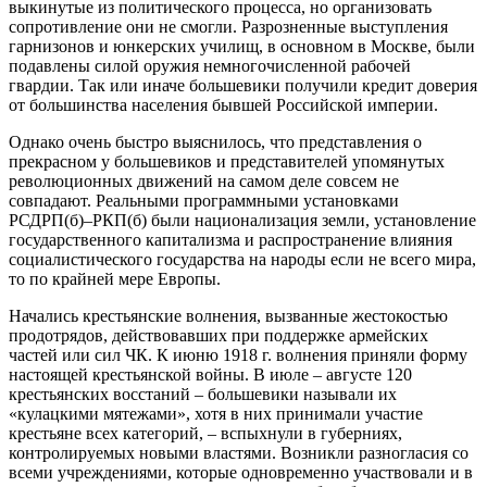
выкинутые из политического процесса, но организовать
сопротивление они не смогли. Разрозненные выступления
гарнизонов и юнкерских училищ, в основном в Москве, были
подавлены силой оружия немногочисленной рабочей
гвардии. Так или иначе большевики получили кредит доверия
от большинства населения бывшей Российской империи.
Однако очень быстро выяснилось, что представления о
прекрасном у большевиков и представителей упомянутых
революционных движений на самом деле совсем не
совпадают. Реальными программными установками
РСДРП(б)–РКП(б) были национализация земли, установление
государственного капитализма и распространение влияния
социалистического государства на народы если не всего мира,
то по крайней мере Европы.
Начались крестьянские волнения, вызванные жестокостью
продотрядов, действовавших при поддержке армейских
частей или сил ЧК. К июню 1918 г. волнения приняли форму
настоящей крестьянской войны. В июле – августе 120
крестьянских восстаний – большевики называли их
«кулацкими мятежами», хотя в них принимали участие
крестьяне всех категорий, – вспыхнули в губерниях,
контролируемых новыми властями. Возникли разногласия со
всеми учреждениями, которые одновременно участвовали и в