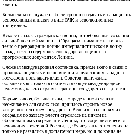
власти.
Большевики вынуждены были срочно создавать и наращивать
репрессивный аппарат в виде ВЧК и революционных
трибуналов.
Вскоре началась гражданская война, потребовавшая создания
сильной военной машины. Обращаем внимание на то, что
тезис о превращении войны империалистической в войну
гражданскую содержался еще в дореволюционных
программных документах Ленина.
Сложная международная обстановка, прежде всего в связи с
продолжающейся мировой войной и нежеланием западных
государств признавать власть Советов, вынуждала
большевиков создавать соответствующее международное
ведомство, как-то охранять границы государства и т.д. и т.п.
Короче говоря, большевикам, в определенной степени
неожиданно для самих себя, пришлось строить новое
«социалистическое» государство. Ведь изначально вся их
операция по захвату власти строилась на ничем не
обоснованном утверждении Ленина, что социалистическая
революция в отсталой России, где буржуазные отношения не
только не развились в достаточной мере, но и до конца не