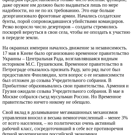
даже оружие им должно было выдаваться лишь по мере
надобности, но не по их требованию. Это еще больше
дезорганизовало фронтовые армии. Начались солдатские
бунты, порой сопровождавшиеся убийствами командиров.
Резко возросло число дезертиров – солдаты стремились
поскорей вернуться в свои села, чтобы не опоздать к участию
в переделе земли.
На окраинах империи началось движение за независимость.
17 мая в Киеве было организовано временное правительство
Украины – Центральная Рада, возглавлявшаяся видным
историком М.С. Грушевским. Временное правительство в
Петрограде отказалось признать Раду, зато ряд льгот был
предоставлен Финляндии, хотя вопрос о ее независимости
был отложен до созыва Учредительного собрания. В
Прибалтике образовывались свои правительства. Армения и
Грузия ожидали созыва Учредительного собрания. В мае в
Москве собрался съезд мусульман России. Но Временное
правительство ничего никому не обещало.
Свой вклад в доламывание мегамашинных механизмов
управления вносил и весьма немногочисленный – менее 3%
от всего населения, – но политически очень активный
рабочий класс, сосредоточивший в себе все противоречия
бурной модернизации российской экономики.