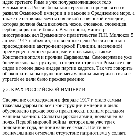
идею третьего Рима в уже полуразложившееся тело
мегамашины. Россия была заинтересована прежде всего в
развале Османской империи и в выходе в Средиземное море, а
также не оставляла мечты о великой славянской империи,
которая должна была включить чехов, словаков, словенцев,
сербов, хорватов и болгар. В частности, министр
иностранных дел Временного правительства П.Н. Милюков 5
апреля 1917 г. объявил, что военные цели России состоят в
присоединении австро-венгерской Галиции, населенной
преимущественно украинцами и поляками, а также
Константинополя и пролива Дарданеллы. Самодержавие уже
более месяца как рухнуло, а стереотип третьего Рима все еще
сидел в голове даже лидера партии кадетов. Так что говорить
об окончательном крушении мегамашины империи в связи с
утратой ее цели было преждевременно.
§ 2. КРАХ РОССИЙСКОЙ ИМПЕРИИ
Свержение самодержавия в феврале 1917 г. стало самым
тяжелым ударом по всей конструкции империи и было
обусловлено прежде всего практически полным разладом
машины военной. Солдаты царской армии, воевавшей на
полях Первой мировой войны, которая шла уже три с
половиной года, не понимали ее смысл. Почти все
военачальники отмечали отсутствие патриотизма у солдат,