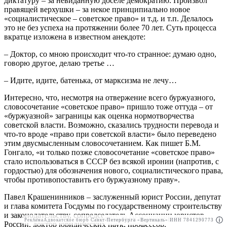
диктатуру – за невиданную доселе демократию. Произвол
правящей верхушки – за некое принципиально новое
«социалистическое – советское право» и т.д. и т.п. Делалось
это не без успеха на протяжении более 70 лет. Суть процесса
вкратце изложена в известном анекдоте:
– Доктор, со мною происходит что-то странное: думаю одно,
говорю другое, делаю третье …
– Идите, идите, батенька, от марксизма не лечу…
Интересно, что, несмотря на отвержение всего буржуазного,
словосочетание «советское право» пришло тоже оттуда – от
«буржуазной» заграницы как оценка нормотворчества
советской власти. Возможно, сказались трудности перевода и
что-то вроде «право при советской власти» было переведено
этим двусмысленным словосочетанием. Как пишет Б.М.
Гонгало, «и только позже словосочетание «советское право»
стало использоваться в СССР без всякой иронии (напротив, с
гордостью) для обозначения нового, социалистического права,
чтобы противопоставить его буржуазному праву».
Павел Крашенинников – заслуженный юрист России, депутат
и глава комитета Госдумы по государственному строительству
и законодательству, сопредседатель Ассоциации юристов
Реклама
Адвокатское бюро Санкт-Петербурга «Вертикаль» ИНН 7841290773
Реклама
ООО "Право.ру" ИНН: 7704835288
России, доктор юридических наук, профессор.