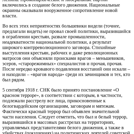
включились в создание белого движения. Национальные
окраины оказывали вооруженное сопротивление новой
власти.
Во всех этих неприятностях большевики видели (точнее,
предлагали видеть) не провал своей политики, выразившийся
в ограблении крестьян, развале промышленности,
неадекватности национальной политики, а результат
широкого контрреволюционного заговора. Стихийные
выступления крестьян, рабочих и даже революционных
матросов они объясняли происками врагов – меньшевиков,
эсеров, «старорежимных» специалистов и прочая, прочая.
После нередко кровавого подавления восстаний они искали –
и находили – «врагов народа» среди их зачинщиков и тех, кто
был рядом.
5 сентября 1918 г. СНК было принято постановление «О
красном терроре»
, в соответствии с которым, в частности,
подлежали расстрелу все лица, прикосновенные к
белогвардейским организациям, заговорам и мятежам.
Фактически красный террор был объявлен значительной
части населения. Следует отметить, что был и белый террор,
выразившийся в массовых расстрелах на территориях,
управляемых представителями белого движения, а также в
убийствах (покушениях) на политических деятелей советской