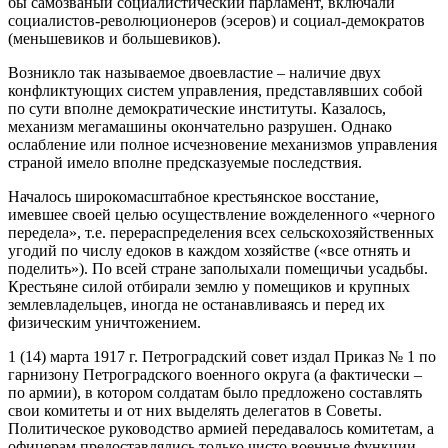
бы самозваный социалистический парламент, включали
социалистов-революционеров (эсеров) и социал-демократов
(меньшевиков и большевиков).
Возникло так называемое двоевластие – наличие двух
конфликтующих систем управления, представлявших собой
по сути вполне демократические институты. Казалось,
механизм мегамашины окончательно разрушен. Однако
ослабление или полное исчезновение механизмов управления
страной имело вполне предсказуемые последствия.
Началось широкомасштабное крестьянское восстание,
имевшее своей целью осуществление вожделенного «черного
передела», т.е. перераспределения всех сельскохозяйственных
угодий по числу едоков в каждом хозяйстве («все отнять и
поделить»). По всей стране заполыхали помещичьи усадьбы.
Крестьяне силой отбирали землю у помещиков и крупных
землевладельцев, иногда не останавливаясь и перед их
физическим уничтожением.
1 (14) марта 1917 г. Петроградский совет издал Приказ № 1 по
гарнизону Петроградского военного округа (а фактически –
по армии), в котором солдатам было предложено составлять
свои комитеты и от них выделять делегатов в Советы.
Политическое руководство армией передавалось комитетам, а
офицерам предоставлялись только чисто военные функции,