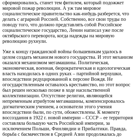
сформировались, станет тем фитилем, который подожжет
мировой пожар революции. А уж там мировое
социалистическое правительство как-нибудь разберется, что
делать с аграрной Россией. Собственно, все свои труды по
поводу того, что должно представлять собой Российское
социалистическое государство, Ленин написал уже после
октябрьского переворота, когда надежды на мировую
революцию рухнули.
Уже к концу гражданской войны большевикам удалось в
целом создать механизм нового государства. И этот механизм
оказался механизмом мегамашины. Политическая,
экономическая, военная, бюрократическая и идеологическая
власть находилась в одних руках – партийной верхушки,
впоследствии редуцированной к персоне Вождя. Не
огосударствленным оставалось крестьянство, но этот вопрос
был решен несколько позже в ходе насильственной
коллективизации. Отсутствие религии, являющейся
непременным атрибутом мегамашины, компенсировалось
догматическим учением, а основатели этого учения
впоследствии были, по сути, обожествлены. К моменту
воссоздания в 1922 г. новой империи – СССР – ее территория
составляла большую часть Российской империи, за
исключением Польши, Финляндии и Прибалтики. Правда,
борьба с басмачеством в Средней Азии продолжалась до