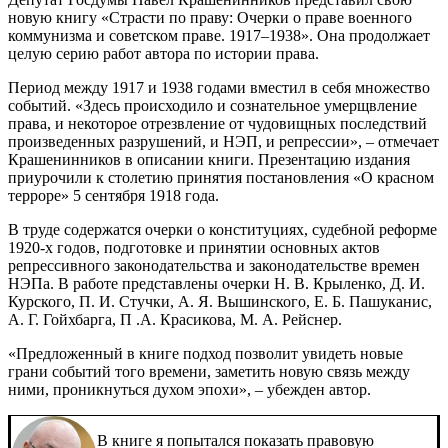
новую книгу «Страсти по праву: Очерки о праве военного
коммунизма и советском праве. 1917–1938». Она продолжает
целую серию работ автора по истории права.
Период между 1917 и 1938 годами вместил в себя множество
событий. «Здесь происходило и сознательное умерщвление
права, и некоторое отрезвление от чудовищных последствий
произведенных разрушений, и НЭП, и репрессии», – отмечает
Крашенинников в описании книги. Презентацию издания
приурочили к столетию принятия постановления «О красном
терроре» 5 сентября 1918 года.
В труде содержатся очерки о конституциях, судебной реформе
1920-х годов, подготовке и принятии основных актов
репрессивного законодательства и законодательстве времен
НЭПа. В работе представлены очерки Н. В. Крыленко, Д. И.
Курского, П. И. Стучки, А. Я. Вышинского, Е. Б. Пашуканис,
А. Г. Гойхбарга, П .А. Красикова, М. А. Рейснер.
«Предложенный в книге подход позволит увидеть новые
грани событий того времени, заметить новую связь между
ними, проникнуться духом эпохи», – убежден автор.
В книге я попытался показать правовую