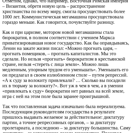
Отметим, однако, что например, Восточная Римская империя
– Византия, обретя новую цель – распространение
христианства по всему миру, смогла просуществовать более
1000 лет. Коммунистическая мегамашина просуществовала
гораздо меньше. Как говорится, почувствуйте разницу.
Как и при царизме, мотором новой мегамашины стала
бюрократия, в полном соответствии с учением Маркса
приватизировавшая новое государство. Как бы оправдываясь,
Ленин на закате жизни писал: «Можно прогнать царя, –
прогнать помещиков, – прогнать капиталистов. Мы это
сделали. Но нельзя «прогнать» бюрократизм в крестьянской
стране, нельзя «стереть с лица земли». Можно лишь
медленным, упорным трудом его уменьшать». Уменьшать его
он предлагал в своем излюбленном стиле – путем репрессий.
«А к суду за волокиту привлекали? … Сколько вы посадили
их в тюрьму за волокиту?». Вот уж в чем в чем, а в умении
«привлекать к суду» бюрократии нет равных на всей земле,
игра с ней на этом поле была заранее проигрышной.
Так что поставленная задача изначально была нереализуема.
Последующим руководителям государства в результате
пришлось выдавать желаемое за действительное: диктатуру
партии, а точнее репрессивных органов, – за диктатуру
пролетариата, а последнюю – за диктатуру большинства. Саму