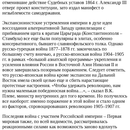
отменившие действие Судебных уставов 1864 г. Александр III
отверг проект конституции, зато издал манифест о
незыблемости самодержавия.
Экспансионистские устремления империи в духе идеи
воссоздания альтернативной Западу цивилизации с
прибиванием щита к вратам Царьграда (Константинополя –
Стамбула) все еще были популярны в элитах, особенно
консервативного, бывшего славянофильского толка. Однако
русско-турецкая война 1877–1878 гг. закончилась по
большому счету вничью, а русско-японская война 1904–1905
гг. в рамках «большой азиатской программы» укрепления и
усиления влияния России в Восточной Азии Николая II и
вовсе завершилась позорным поражением. Следует отметить,
что русско-японская война кроме экспансии на Дальний
Восток имела своей целью еще и сбить нарастающие
протестные настроения. «Чтобы удержать революцию, нам
нужна маленькая победоносная война…», – сказал В.К.
Плеве, министр внутренних дел того времени. Но получилось
все наоборот: именно поражение в этой войне и стало одним
из факторов, спровоцировавших революцию 1905–1907 гг.
Последняя война с участием Российской империи – Первая
мировая также, по всей видимости, рассматривалась
реакционными силами как возможность заново вдохнуть