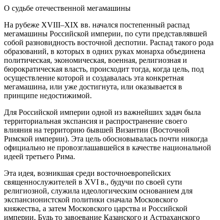
О судьбе отечественной мегамашины
На рубеже XVIII–XIX вв. начался постепенный распад
мегамашины Российской империи, по сути представлявшей
собой разновидность восточной деспотии. Распад такого рода
образований, в которых в одних руках монарха объединена
политическая, экономическая, военная, религиозная и
бюрократическая власть, происходит тогда, когда цель, под
осуществление которой и создавалась эта конкретная
мегамашина, или уже достигнута, или оказывается в
принципе недостижимой.
Для Российской империи одной из важнейших задач была
территориальная экспансия и распространение своего
влияния на территорию бывшей Византии (Восточной
Римской империи). Эта цель обосновывалась почти никогда
официально не провозглашавшейся в качестве национальной
идеей третьего Рима.
Эта идея, возникшая среди восточноевропейских
священнослужителей в XVI в., будучи по своей сути
религиозной, служила идеологическим основанием для
экспансионистской политики сначала Московского
княжества, а затем Московского царства и Российской
империи. Будь то завоевание Казанского и Астраханского