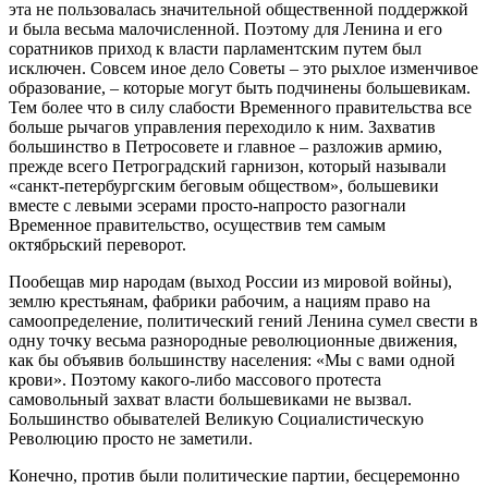
эта не пользовалась значительной общественной поддержкой
и была весьма малочисленной. Поэтому для Ленина и его
соратников приход к власти парламентским путем был
исключен. Совсем иное дело Советы – это рыхлое изменчивое
образование, – которые могут быть подчинены большевикам.
Тем более что в силу слабости Временного правительства все
больше рычагов управления переходило к ним. Захватив
большинство в Петросовете и главное – разложив армию,
прежде всего Петроградский гарнизон, который называли
«санкт-петербургским беговым обществом», большевики
вместе с левыми эсерами просто-напросто разогнали
Временное правительство, осуществив тем самым
октябрьский переворот.
Пообещав мир народам (выход России из мировой войны),
землю крестьянам, фабрики рабочим, а нациям право на
самоопределение, политический гений Ленина сумел свести в
одну точку весьма разнородные революционные движения,
как бы объявив большинству населения: «Мы с вами одной
крови». Поэтому какого-либо массового протеста
самовольный захват власти большевиками не вызвал.
Большинство обывателей Великую Социалистическую
Революцию просто не заметили.
Конечно, против были политические партии, бесцеремонно