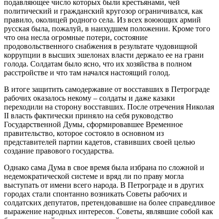
подавляющее число которых были крестьянами, чей
политический и гражданский кругозор ограничивался, как
правило, околицей родного села. Из всех воюющих армий
русская была, пожалуй, в наихудшем положении. Кроме того
что она несла огромные потери, состояние
продовольственного снабжения в результате чудовищной
коррупции в высших эшелонах власти держало ее на грани
голода. Солдатам было ясно, что их хозяйства в полном
расстройстве и что там начался настоящий голод.
В итоге защитить самодержавие от восставших в Петрограде
рабочих оказалось некому – солдаты и даже казаки
переходили на сторону восставших. После отречения Николая
II власть фактически приняло на себя руководство
Государственной Думы, сформировавшее Временное
правительство, которое состояло в основном из
представителей партии кадетов, ставивших своей целью
создание правового государства.
Однако сама Дума в свое время была избрана по сложной и
недемократической системе и вряд ли по праву могла
выступать от имени всего народа. В Петрограде и в других
городах стали спонтанно возникать Советы рабочих и
солдатских депутатов, претендовавшие на более справедливое
выражение народных интересов. Советы, являвшие собой как