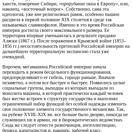
ханств, покорение Сибири, «прорубание окна в Европу», или,
наконец, «восточный вопрос». Собственно, сама эта
идеология, уже вне религиозных рамок, особенно пышно
расцвела в первой половине XIX столетия в среде так
называемых славянофилов. Именно в это время Российская
империя достигла своего максимального размера. Ее
территория впервые уменьшилась в результате продажи
Аляски (1867 г.). После поражения в Крымской войне (1853–
1856 гг.) несостоятельность претензий Российской империи на
дальнейшую территориальную экспансию стала уже
очевидной.
Впрочем, мегамашина Российской империи начала
переходить в режим бесцельного функционирования,
предопределявшего ее гибель, гораздо раньше. Вначале
незаметно, а потом все быстрее и быстрее. Появились целые
социальные группы, выходцы из которых выпадали из
монолита машины, в которой практически каждый человек
был жестко встроен в структуру государства и выполнял
ограниченный набор функций без особой надежды изменить
свое положение элемента государственного механизма. Так,
на рубеже XVIII–XIX вв. все больше было дворян, никогда не
служивших ни в армии, ни в бюрократических ведомствах.
Сюда же следует отнести разночинцев, интеллигенцию,
буржуа, капиталистов и, наконец, рабочий класс.