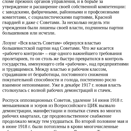
сломе прежних органов управления, и в борьбе за
утверждение и расширение своей собственной компетенции:
с заводскими, фабричными, районными и профсоюзными
комитетами, с социалистическими партиями, Красной
гвардией и даже с Советами. За несколько недель эти
учреждения были лишены своей власти, подчинены партии
большевиков или исчезли.
Лозунг «Вся власть Советам» обернулся властью
большевистской партии над Советами. Что же касается
«рабочего контроля» – еще одного важнейшего требования
пролетариев, то он столь же быстро превратился в контроль
государства, именующего себя «рабочим», над предприятиями
и трудящимися. Между властью и рабочим классом,
страдавшим от безработицы, постоянного снижения
покупательной способности и голода, постепенно росло
взаимное непонимание. Уже в декабре 1917 г. новая власть
столкнулась с волной рабочих демонстраций и стачек.
Роспуск оппозиционных Советов, удаление 14 июня 1918 г.
меньшевиков и эсеров из Всероссийского ЦИК вызвало
демонстрации, манифестации и попытки стачек во многих
рабочих кварталах, где продовольственное снабжение
продолжало между тем ухудшаться. Во второй половине мая и
в июне 1918 г. были потоплены в крови многочисленные