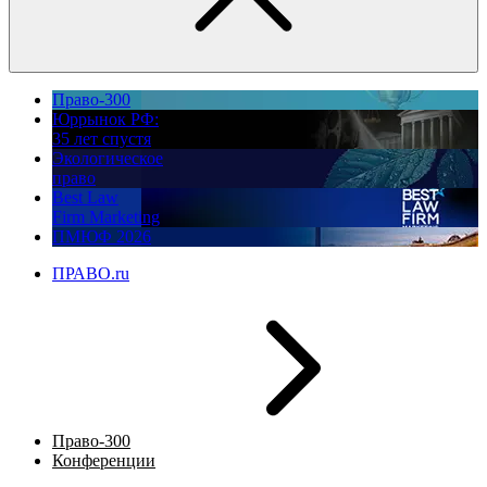
Право-300
Юррынок РФ:
35 лет спустя
Экологическое
право
Best Law
Firm Marketing
ПМЮФ 2026
ПРАВО.ru
Право-300
Конференции