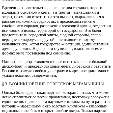
Временное правительство, в первые два состава которого
входили в основном кадеты, а в третий – меньшевики и
эсеры, не смогло ответить на эти вызовы, выражавшиеся в
развале экономики, трудностях с продовольственным
снабжением городов, разложении воюющей армии, отделении
все новых и новых территорий от государства. Это были
представители городской элиты, с одной стороны, слепо
верящие в «народ», а с другой – не знавшие и потому
боявшиеся его. Устои государства – юстиция, администрация,
армия рушились. Над правом глумились, власть во всех ее
формах была поставлена под сомнение.
Население в разраставшемся хаосе испытывало все больший
дискомфорт, и прекраснодушные мечты либералов превратить
Россию в «самую свободную страну в мире» воспринимало с
усиливающимся раздражением.
§ 3. ВОЗНИКНОВЕНИЕ СОВЕТСКОЙ МЕГАМАШИНЫ
Однако была одна «такая партия», которая считала, что может
легко справиться со всеми проблемами, поскольку вооружена
единственно правильным научным взглядом на пути развития
истории – марксизмом с его золотым ключиком – классовым
подходом, способным открыть любые двери. Только партия