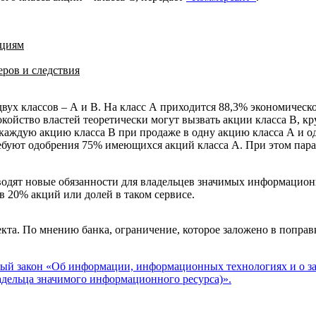
кциям
еров и следствия
двух классов – А и В. На класс А приходится 88,3% экономическ
ойство властей теоретически могут вызвать акции класса В, к
аждую акцию класса B при продаже в одну акцию класса А и од
ребуют одобрения 75% имеющихся акций класса А. При этом пара
водят новые обязанности для владельцев значимых информацио
 20% акций или долей в таком сервисе.
та. По мнению банка, ограничение, которое заложено в поправ
ый закон «Об информации, информационных технологиях и о за
адельца значимого информационного ресурса)».