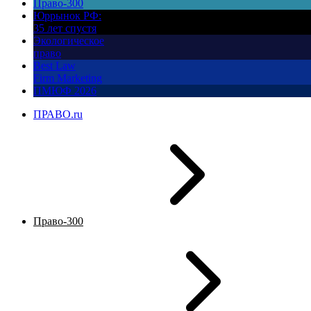
Право-300
Юррынок РФ:
35 лет спустя
Экологическое
право
Best Law
Firm Marketing
ПМЮФ 2026
ПРАВО.ru
Право-300