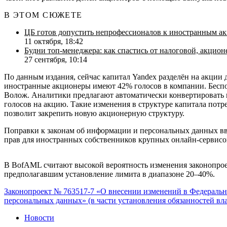
В ЭТОМ СЮЖЕТЕ
ЦБ готов допустить непрофессионалов к иностранным а
11 октября, 18:42
Будни топ-менеджера: как спастись от налоговой, акцион
27 сентября, 10:14
По данным издания, сейчас капитал Yandex разделён на акции 
иностранные акционеры имеют 42% голосов в компании. Беспок
Волож. Аналитики предлагают автоматически конвертировать к
голосов на акцию. Такие изменения в структуре капитала пот
позволит закрепить новую акционерную структуру.
Поправки к законам об информации и персональных данных в
прав для иностранных собственников крупных онлайн-сервисов
В BofAML считают высокой вероятность изменения законопроек
предполагавшим установление лимита в диапазоне 20–40%.
Законопроект № 763517-7 «О внесении изменений в Федеральн
персональных данных» (в части установления обязанностей вл
Новости