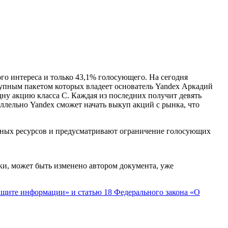
ого интереса и только 43,1% голосующего. На сегодня
рупным пакетом которых владеет основатель Yandex Аркадий
ну акцию класса C. Каждая из последних получит девять
ллельно Yandex сможет начать выкуп акций с рынка, что
нных ресурсов и предусматривают ограничение голосующих
ки, может быть изменено автором документа, уже
щите информации» и статью 18 Федерального закона «О