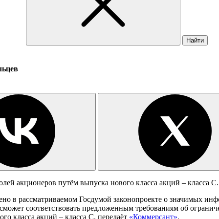
Найти
льцев
лей акционеров путём выпуска нового класса акций – класса C.
жено в рассматриваемом Госдумой законопроекте о значимых ин
о, сможет соответствовать предложенным требованиям об ограни
го класса акций – класса С, передаёт
«Коммерсант»
.