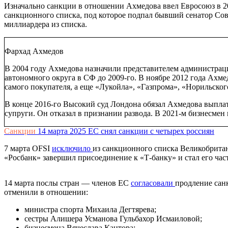
Изначально санкции в отношении Ахмедова ввел Евросоюз в 20
санкционного списка, под которое подпал бывший сенатор Сов
миллиардера из списка.
Фархад Ахмедов
В 2004 году Ахмедова назначили представителем администрации
автономного округа в СФ до 2009-го. В ноябре 2012 года Ахме
самого покупателя, а еще «Лукойла», «Газпрома», «Норильско
В конце 2016-го Высокий суд Лондона обязал Ахмедова выплат
супруги. Он отказал в признании развода. В 2021-м бизнесмен
Санкции
14 марта 2025
ЕС снял санкции с четырех россиян
7 марта OFSI
исключило
из санкционного списка Великобритан
«Росбанк» завершил присоединение к «Т-банку» и стал его час
14 марта послы стран — членов ЕС
согласовали
продление сан
отменили в отношении:
министра спорта Михаила Дегтярева;
сестры Алишера Усманова Гульбахор Исмаиловой;
бизнесмена Вячеслава Кантора;