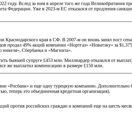
22 году. Вслед за ним в апреле того же года Великобритания п
ета Федерации. Уже в 2023-м ЕС отказался от продления санкц
 Краснодарского края в СФ. В 2007-м он вновь занял пост сена
дов продал 49% акций компании «Нортгаз» «Новатэку» за $1,375
го никеля», Сбербанка и «Магнита».
ить бывшей супруге £453 млн. Миллиардер отказался от выплат,
 все же выплатил компенсацию в размере £150 млн.
ии «Росбанк» и еще одну турецкую компанию. Дополнительно OF
тью, теперь это объединенная кредитная организация).
кций против российских граждан и компаний еще на шесть месяц