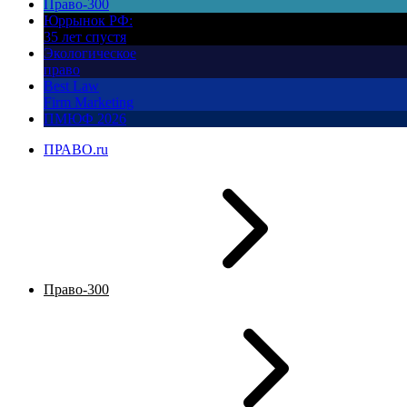
Право-300
Юррынок РФ:
35 лет спустя
Экологическое
право
Best Law
Firm Marketing
ПМЮФ 2026
ПРАВО.ru
Право-300