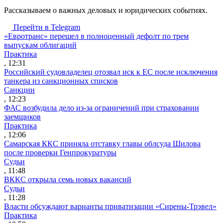
Рассказываем о важных деловых и юридических событиях.
Перейти в Telegram
«Евротранс» перешел в полноценный дефолт по трем
выпускам облигаций
Практика
, 12:31
Российский судовладелец отозвал иск к ЕС после исключения
танкера из санкционных списков
Санкции
, 12:23
ФАС возбудила дело из-за ограничений при страховании
заемщиков
Практика
, 12:06
Самарская ККС приняла отставку главы облсуда Шилова
после проверки Генпрокуратуры
Судьи
, 11:48
ВККС открыла семь новых вакансий
Судьи
, 11:28
Власти обсуждают варианты приватизации «Сирены-Трэвел»
Практика