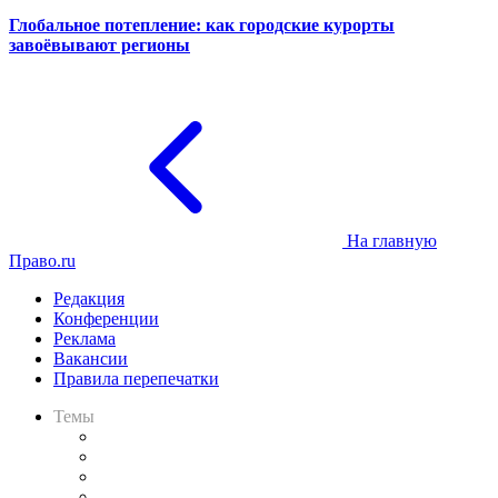
Глобальное потепление: как городские курорты
завоёвывают регионы
На главную
Право.ru
Редакция
Конференции
Реклама
Вакансии
Правила перепечатки
Темы
Практика
Законодательство
Процесс
Исследования