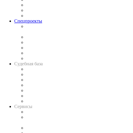
Рынок юридических услуг
Юридическое сообщество
Важнейшие правовые темы в прессе
Спецпроекты
Подкаст «В здравом уме
и твёрдой памяти»
Legal Design
Банкротная панорама
Советы для литигаторов
Сговоры на торгах
Авто
Судебная база
Картотека арбитражных дел
Решения арбитражных судов
Календарь рассмотрения арбитражных дел
Досье судей
Информация о судах
RSS лента новостей
Вакансии для юристов
Сервисы
Справочно-правовая система
Casebook: мониторинг дел
и компаний
Caselook: поиск и анализ практики