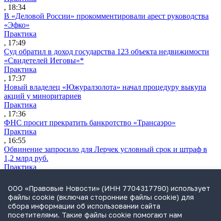
, 18:34
В «Деловой России» прокомментировали арест руководства
«Эфко»
Практика
, 17:49
Суд обратил в доход государства 123 объекта недвижимости
«Свидетелей Иеговы»*
Практика
, 17:37
Новый владелец «Южуралзолота» начал процедуру выкупа
акций у миноритариев
Практика
, 17:36
ФНС просит прекратить банкротство «Трансаэро»
Практика
, 16:55
Обвинение запросило для Лерчек условный срок и штраф в
1,2 млрд руб.
Практика
, 15:36
Суд подтвердил право фермера на выкуп арендуемого
ООО «Правовые Новости» (ИНН 7704317790) использует
сельхозучастка
файлы cookie (включая сторонние файлы cookie) для
Практика
сбора информации об использовании сайта
, 15:49
посетителями. Такие файлы cookie помогают нам
ВС разъяснил, кто несет ответственность за ДТП при ремонте