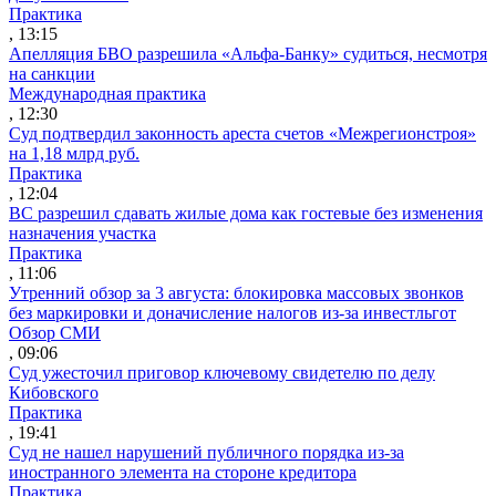
Практика
, 13:15
Апелляция БВО разрешила «Альфа-Банку» судиться, несмотря
на санкции
Международная практика
, 12:30
Суд подтвердил законность ареста счетов «Межрегионстроя»
на 1,18 млрд руб.
Практика
, 12:04
ВС разрешил сдавать жилые дома как гостевые без изменения
назначения участка
Практика
, 11:06
Утренний обзор за 3 августа: блокировка массовых звонков
без маркировки и доначисление налогов из-за инвестльгот
Обзор СМИ
, 09:06
Суд ужесточил приговор ключевому свидетелю по делу
Кибовского
Практика
, 19:41
Суд не нашел нарушений публичного порядка из-за
иностранного элемента на стороне кредитора
Практика