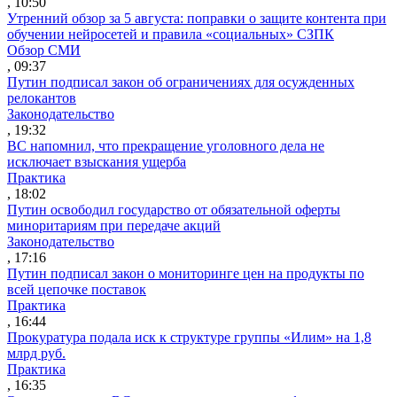
, 10:50
Утренний обзор за 5 августа: поправки о защите контента при
обучении нейросетей и правила «социальных» СЗПК
Обзор СМИ
, 09:37
Путин подписал закон об ограничениях для осужденных
релокантов
Законодательство
, 19:32
ВС напомнил, что прекращение уголовного дела не
исключает взыскания ущерба
Практика
, 18:02
Путин освободил государство от обязательной оферты
миноритариям при передаче акций
Законодательство
, 17:16
Путин подписал закон о мониторинге цен на продукты по
всей цепочке поставок
Практика
, 16:44
Прокуратура подала иск к структуре группы «Илим» на 1,8
млрд руб.
Практика
, 16:35