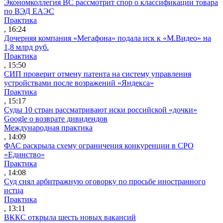
Экономколлегия ВС рассмотрит спор о классификации товара
по ВЭД ЕАЭС
Практика
, 16:24
Дочерняя компания «Мегафона» подала иск к «М.Видео» на
1,8 млрд руб.
Практика
, 15:50
СИП проверит отмену патента на систему управления
устройствами после возражений «Яндекса»
Практика
, 15:17
Суды 10 стран рассматривают иски российской «дочки»
Google о возврате дивидендов
Международная практика
, 14:09
ФАС раскрыла схему ограничения конкуренции в СРО
«Единство»
Практика
, 14:08
Суд снял арбитражную оговорку по просьбе иностранного
истца
Практика
, 13:11
ВККС открыла шесть новых вакансий