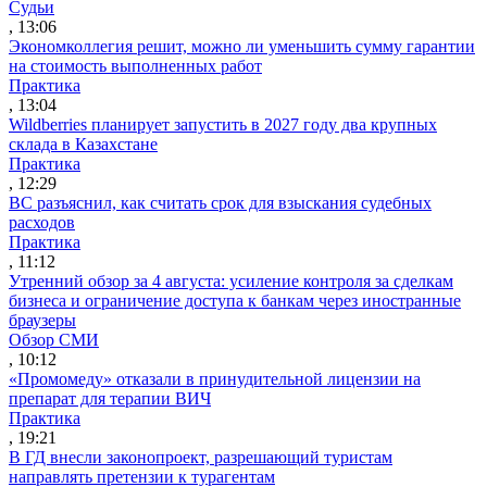
Судьи
, 13:06
Экономколлегия решит, можно ли уменьшить сумму гарантии
на стоимость выполненных работ
Практика
, 13:04
Wildberries планирует запустить в 2027 году два крупных
склада в Казахстане
Практика
, 12:29
ВС разъяснил, как считать срок для взыскания судебных
расходов
Практика
, 11:12
Утренний обзор за 4 августа: усиление контроля за сделкам
бизнеса и ограничение доступа к банкам через иностранные
браузеры
Обзор СМИ
, 10:12
«Промомеду» отказали в принудительной лицензии на
препарат для терапии ВИЧ
Практика
, 19:21
В ГД внесли законопроект, разрешающий туристам
направлять претензии к турагентам