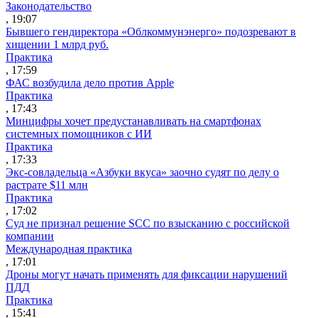
Законодательство
, 19:07
Бывшего гендиректора «Облкоммунэнерго» подозревают в
хищении 1 млрд руб.
Практика
, 17:59
ФАС возбудила дело против Apple
Практика
, 17:43
Минцифры хочет предустанавливать на смартфонах
системных помощников с ИИ
Практика
, 17:33
Экс-совладельца «Азбуки вкуса» заочно судят по делу о
растрате $11 млн
Практика
, 17:02
Суд не признал решение SCC по взысканию с российской
компании
Международная практика
, 17:01
Дроны могут начать применять для фиксации нарушений
ПДД
Практика
, 15:41