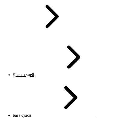
Досье судей
База судов