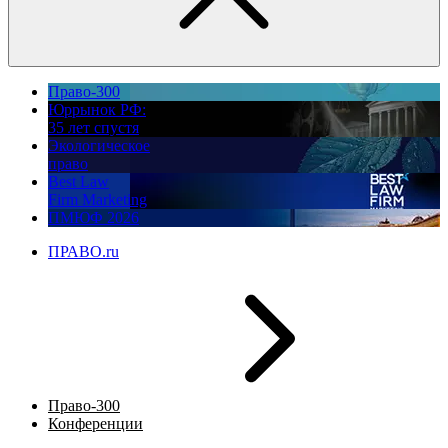
Право-300
Юррынок РФ:
35 лет спустя
Экологическое
право
Best Law
Firm Marketing
ПМЮФ 2026
ПРАВО.ru
Право-300
Конференции