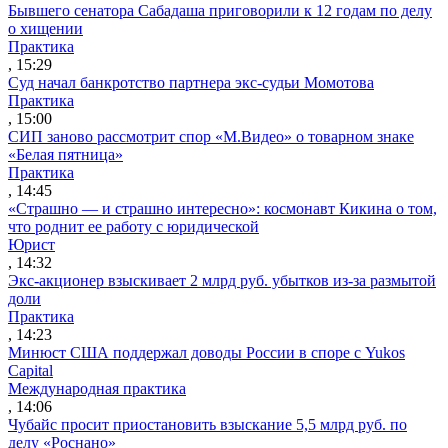
Бывшего сенатора Сабадаша приговорили к 12 годам по делу
о хищении
Практика
, 15:29
Суд начал банкротство партнера экс-судьи Момотова
Практика
, 15:00
СИП заново рассмотрит спор «М.Видео» о товарном знаке
«Белая пятница»
Практика
, 14:45
«Страшно — и страшно интересно»: космонавт Кикина о том,
что роднит ее работу с юридической
Юрист
, 14:32
Экс-акционер взыскивает 2 млрд руб. убытков из-за размытой
доли
Практика
, 14:23
Минюст США поддержал доводы России в споре с Yukos
Capital
Международная практика
, 14:06
Чубайс просит приостановить взыскание 5,5 млрд руб. по
делу «Роснано»