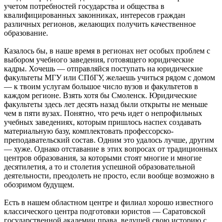
учетом потребностей государства и общества в
квалифицированных законниках, интересов граждан
различных регионов, желающих получить качественное
образование.
Казалось бы, в наше время в регионах нет особых проблем с
выбором учебного заведения, готовящего юридические
кадры. Хочешь — отправляйся поступать на юридические
факультеты МГУ или СПбГУ, желаешь учиться рядом с домом
— к твоим услугам большое число вузов и факультетов в
каждом регионе. Взять хотя бы Смоленск. Юридические
факультеты здесь лет десять назад были открыты не меньше
чем в пяти вузах. Понятно, что речь идет о непрофильных
учебных заведениях, которым пришлось наспех создавать
материальную базу, комплектовать профессорско-
преподавательский состав. Одним это удалось лучше, другим
— хуже. Однако отставание в этих вопросах от традиционных
центров образования, за которыми стоят многие и многие
десятилетия, а то и столетия успешной образовательной
деятельности, преодолеть не просто, если вообще возможно в
обозримом будущем.
Есть в нашем областном центре и филиал хорошо известного
классического центра подготовки юристов — Саратовской
государственной академии права, ведущей свою историю с