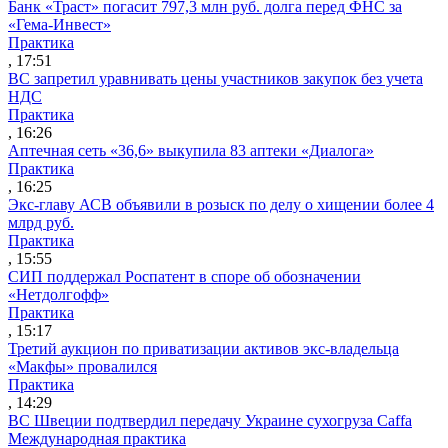
Банк «Траст» погасит 797,3 млн руб. долга перед ФНС за
«Гема-Инвест»
Практика
, 17:51
ВС запретил уравнивать цены участников закупок без учета
НДС
Практика
, 16:26
Аптечная сеть «36,6» выкупила 83 аптеки «Диалога»
Практика
, 16:25
Экс-главу АСВ объявили в розыск по делу о хищении более 4
млрд руб.
Практика
, 15:55
СИП поддержал Роспатент в споре об обозначении
«Нетдолгофф»
Практика
, 15:17
Третий аукцион по приватизации активов экс-владельца
«Макфы» провалился
Практика
, 14:29
ВС Швеции подтвердил передачу Украине сухогруза Caffa
Международная практика