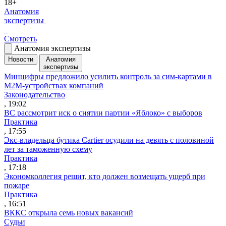
18+
Анатомия
экспертизы
Смотреть
Анатомия экспертизы
Новости
Анатомия
экспертизы
Минцифры предложило усилить контроль за сим-картами в
M2M-устройствах компаний
Законодательство
, 19:02
ВС рассмотрит иск о снятии партии «Яблоко» с выборов
Практика
, 17:55
Экс-владельца бутика Cartier осудили на девять с половиной
лет за таможенную схему
Практика
, 17:18
Экономколлегия решит, кто должен возмещать ущерб при
пожаре
Практика
, 16:51
ВККС открыла семь новых вакансий
Судьи