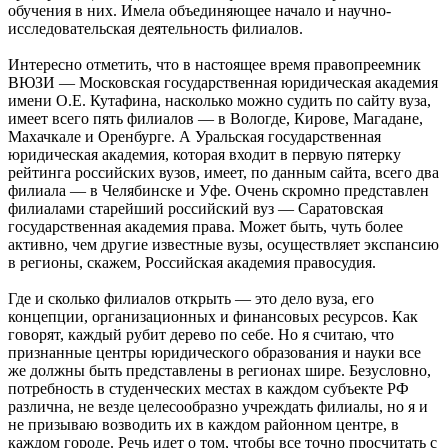
обучения в них. Имела объединяющее начало и научно-
исследовательская деятельность филиалов.
Интересно отметить, что в настоящее время правопреемник
ВЮЗИ — Московская государственная юридическая академия
имени О.Е. Кутафина, насколько можно судить по сайту вуза,
имеет всего пять филиалов — в Вологде, Кирове, Магадане,
Махачкале и Оренбурге. А Уральская государственная
юридическая академия, которая входит в первую пятерку
рейтинга российских вузов, имеет, по данным сайта, всего два
филиала — в Челябинске и Уфе. Очень скромно представлен
филиалами старейший российский вуз — Саратовская
государственная академия права. Может быть, чуть более
активно, чем другие известные вузы, осуществляет экспансию
в регионы, скажем, Российская академия правосудия.
Где и сколько филиалов открыть — это дело вуза, его
концепции, организационных и финансовых ресурсов. Как
говорят, каждый рубит дерево по себе. Но я считаю, что
признанные центры юридического образования и науки все
же должны быть представлены в регионах шире. Безусловно,
потребность в студенческих местах в каждом субъекте РФ
различна, не везде целесообразно учреждать филиалы, но я и
не призываю возводить их в каждом районном центре, в
каждом городе. Речь идет о том, чтобы все точно просчитать с