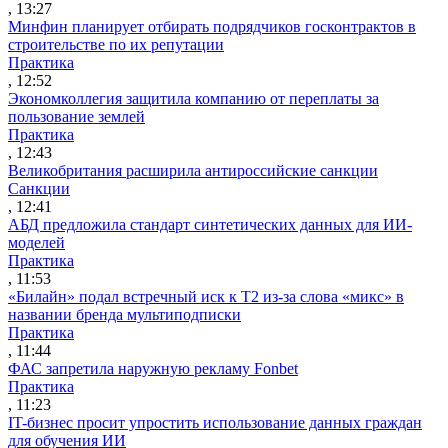
, 13:27
Минфин планирует отбирать подрядчиков госконтрактов в
строительстве по их репутации
Практика
, 12:52
Экономколлегия защитила компанию от переплаты за
пользование землей
Практика
, 12:43
Великобритания расширила антироссийские санкции
Санкции
, 12:41
АБД предложила стандарт синтетических данных для ИИ-
моделей
Практика
, 11:53
«Билайн» подал встречный иск к Т2 из-за слова «микс» в
названии бренда мультиподписки
Практика
, 11:44
ФАС запретила наружную рекламу Fonbet
Практика
, 11:23
IT-бизнес просит упростить использование данных граждан
для обучения ИИ