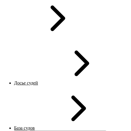
Досье судей
База судов