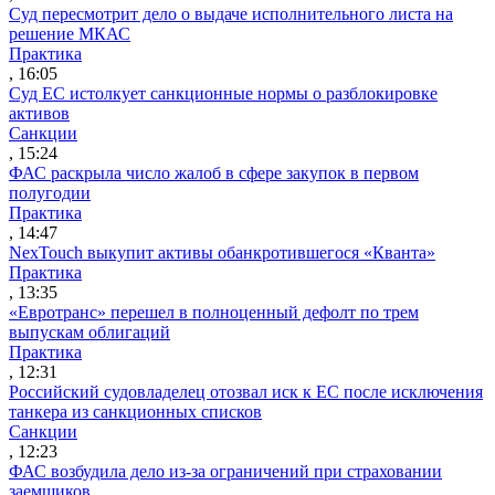
Суд пересмотрит дело о выдаче исполнительного листа на
решение МКАС
Практика
, 16:05
Суд ЕС истолкует санкционные нормы о разблокировке
активов
Санкции
, 15:24
ФАС раскрыла число жалоб в сфере закупок в первом
полугодии
Практика
, 14:47
NexTouch выкупит активы обанкротившегося «Кванта»
Практика
, 13:35
«Евротранс» перешел в полноценный дефолт по трем
выпускам облигаций
Практика
, 12:31
Российский судовладелец отозвал иск к ЕС после исключения
танкера из санкционных списков
Санкции
, 12:23
ФАС возбудила дело из-за ограничений при страховании
заемщиков