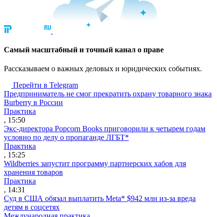
Cамый масштабный и точный канал о праве
Рассказываем о важных деловых и юридических событиях.
Перейти в Telegram
Предприниматель не смог прекратить охрану товарного знака
Burberry в России
Практика
, 15:50
Экс-директора Popcorn Books приговорили к четырем годам
условно по делу о пропаганде ЛГБТ*
Практика
, 15:25
Wildberries запустит программу партнерских хабов для
хранения товаров
Практика
, 14:31
Суд в США обязал выплатить Meta* $942 млн из-за вреда
детям в соцсетях
Международная практика