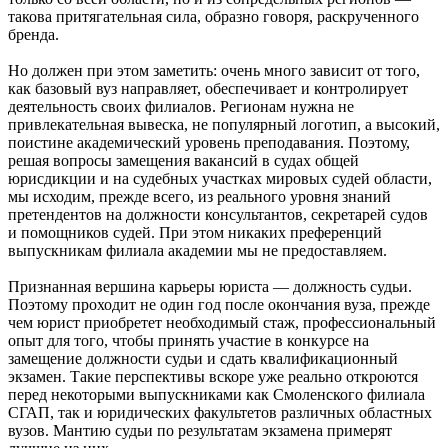
такова притягательная сила, образно говоря, раскрученного
бренда.
Но должен при этом заметить: очень много зависит от того,
как базовый вуз направляет, обеспечивает и контролирует
деятельность своих филиалов. Регионам нужна не
привлекательная вывеска, не популярный логотип, а высокий,
поистине академический уровень преподавания. Поэтому,
решая вопросы замещения вакансий в судах общей
юрисдикции и на судебных участках мировых судей области,
мы исходим, прежде всего, из реального уровня знаний
претендентов на должности консультантов, секретарей судов
и помощников судей. При этом никаких преференций
выпускникам филиала академии мы не предоставляем.
Признанная вершина карьеры юриста — должность судьи.
Поэтому проходит не один год после окончания вуза, прежде
чем юрист приобретет необходимый стаж, профессиональный
опыт для того, чтобы принять участие в конкурсе на
замещение должности судьи и сдать квалификационный
экзамен. Такие перспективы вскоре уже реально откроются
перед некоторыми выпускниками как Смоленского филиала
СГАП, так и юридических факультетов различных областных
вузов. Мантию судьи по результатам экзамена примерят