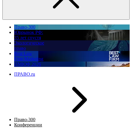
Право-300
Юррынок РФ:
35 лет спустя
Экологическое
право
Best Law
Firm Marketing
ПМЮФ 2026
ПРАВО.ru
Право-300
Конференции