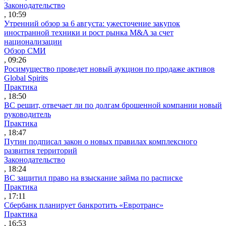
Законодательство
, 10:59
Утренний обзор за 6 августа: ужесточение закупок
иностранной техники и рост рынка M&A за счет
национализации
Обзор СМИ
, 09:26
Росимущество проведет новый аукцион по продаже активов
Global Spirits
Практика
, 18:50
ВС решит, отвечает ли по долгам брошенной компании новый
руководитель
Практика
, 18:47
Путин подписал закон о новых правилах комплексного
развития территорий
Законодательство
, 18:24
ВС защитил право на взыскание займа по расписке
Практика
, 17:11
Сбербанк планирует банкротить «Евротранс»
Практика
, 16:53