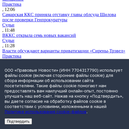
Практика
, 12:06
Самарская ККС приняла отставку главы облсуда Шилова
после проверки Генпрокуратуры
Судьи
, 11:48
ВККС открыла семь новых вакансий
Судьи
, 11:28
Власти обсуждают варианты приватизации «Сирены-Трэвел»
Практика
, 10:50
Утренний обзор за 5 августа: поправки о защите контента при
ООО «Правовые Новости» (ИНН 7704317790) использует
обучении нейросетей и правила «социальных» СЗПК
файлы cookie (включая сторонние файлы cookie) для
Обзор СМИ
сбора информации об использовании сайта
, 09:37
посетителями. Такие файлы cookie помогают нам
Путин подписал закон об ограничениях для осужденных
предоставлять вам наилучший онлайн-опыт, постоянно
релокантов
улучшать наш веб-сайт. Нажав на кнопку «Подтвердить»,
Законодательство
вы даете согласие на обработку файлов cookie в
, 19:32
соответствии с условиями, изложенными в нашей
ВС напомнил, что прекращение уголовного дела не
Политике использования cookie-файлов
.
исключает взыскания ущерба
Практика
Подтвердить
, 18:02
Реклама
Адвокатское бюро Санкт-Петербурга «Вертикаль» ИНН 7841290773
Реклама
ООО "Право.ру" ИНН: 7704835288
Путин освободил государство от обязательной оферты