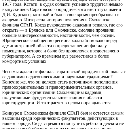
1917 года. Кстати, в судах области успешно трудится немало
выпускников Саратовского юридического института имени
Д.И. Курского, который и был в свое время преобразован в
академию. Интересна история появления в Смоленске
филиала СГАП. Когда руководство академии решало, где его
открыть — в Брянске или Смоленске, смоляне проявили
больше заинтересованности, настойчивости, чем соседи.
Юридическое сообщество региона ходатайствовало перед
администрацией области о предоставлении филиалу
помещения, которое и было без проволочек предоставлено
губернатором. А со временем вуз разместился в более
комфортных условиях.
Чего мы ждали от филиала саратовской юридической школы с
ее давними педагогическими и научными традициями?
Конечно же, что он должен стать источником пополнения
правоохранительных и правоприменительных органов,
юридических организаций Смоленщины кадрами,
получившими фундаментальные знания в области
юриспруденции. И этот расчет в целом оправдывается.
Конкурс в Смоленском филиале СГАП был и остается самым
высоким среди юридических факультетов, действующих в
нашем городе. Сюда стремятся поступить ребята и девчата не
только со всей области, но и из сопредельных регионов —