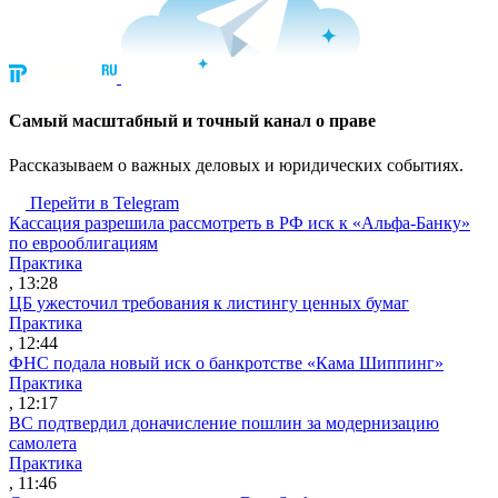
Cамый масштабный и точный канал о праве
Рассказываем о важных деловых и юридических событиях.
Перейти в Telegram
Кассация разрешила рассмотреть в РФ иск к «Альфа-Банку»
по еврооблигациям
Практика
, 13:28
ЦБ ужесточил требования к листингу ценных бумаг
Практика
, 12:44
ФНС подала новый иск о банкротстве «Кама Шиппинг»
Практика
, 12:17
ВС подтвердил доначисление пошлин за модернизацию
самолета
Практика
, 11:46