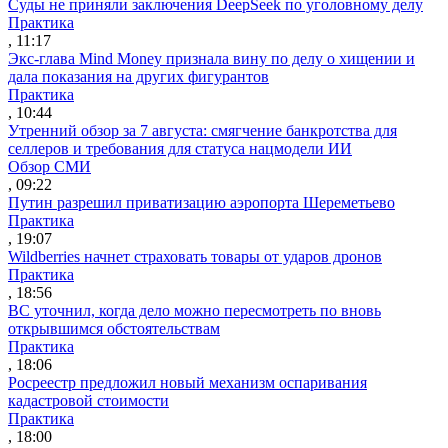
Суды не приняли заключения DeepSeek по уголовному делу
Практика
, 11:17
Экс-глава Mind Money признала вину по делу о хищении и
дала показания на других фигурантов
Практика
, 10:44
Утренний обзор за 7 августа: смягчение банкротства для
селлеров и требования для статуса нацмодели ИИ
Обзор СМИ
, 09:22
Путин разрешил приватизацию аэропорта Шереметьево
Практика
, 19:07
Wildberries начнет страховать товары от ударов дронов
Практика
, 18:56
ВС уточнил, когда дело можно пересмотреть по вновь
открывшимся обстоятельствам
Практика
, 18:06
Росреестр предложил новый механизм оспаривания
кадастровой стоимости
Практика
, 18:00