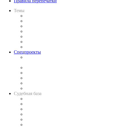
Правила перепечатки
Темы
Практика
Законодательство
Процесс
Исследования
Рынок юридических услуг
Юридическое сообщество
Важнейшие правовые темы в прессе
Спецпроекты
Подкаст «В здравом уме
и твёрдой памяти»
Legal Design
Банкротная панорама
Советы для литигаторов
Сговоры на торгах
Авто
Судебная база
Картотека арбитражных дел
Решения арбитражных судов
Календарь рассмотрения арбитражных дел
Досье судей
Информация о судах
RSS лента новостей