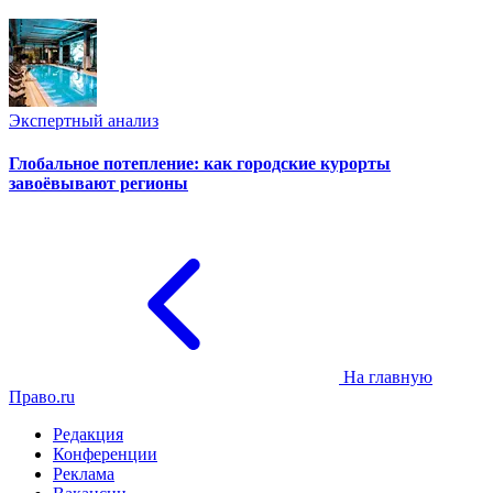
Экспертный анализ
Глобальное потепление: как городские курорты
завоёвывают регионы
На главную
Право.ru
Редакция
Конференции
Реклама