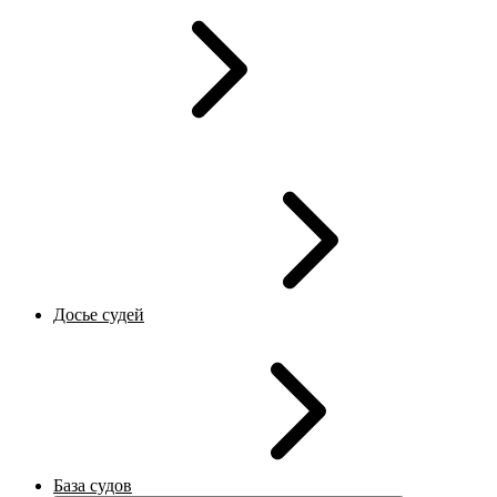
Досье судей
База судов