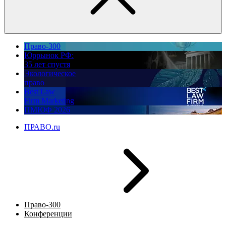
Право-300
Юррынок РФ:
35 лет спустя
Экологическое
право
Best Law
Firm Marketing
ПМЮФ 2026
ПРАВО.ru
Право-300
Конференции