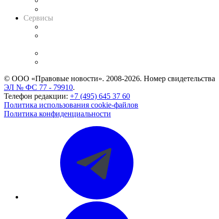
RSS лента новостей
Вакансии для юристов
Сервисы
Справочно-правовая система
Casebook: мониторинг дел
и компаний
Caselook: поиск и анализ практики
CASE.ONE: управление юридической службой
© ООО «Правовые новости». 2008-2026.
Номер свидетельства
ЭЛ № ФС 77 - 79910
.
Телефон редакции:
+7 (495) 645 37 60
Политика использования cookie-файлов
Политика конфиденциальности