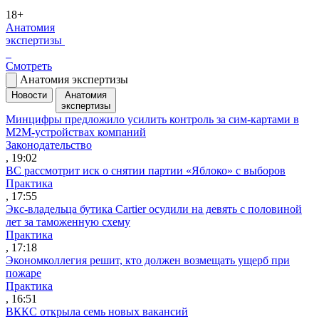
18+
Анатомия
экспертизы
Смотреть
Анатомия экспертизы
Новости
Анатомия
экспертизы
Минцифры предложило усилить контроль за сим-картами в
M2M-устройствах компаний
Законодательство
, 19:02
ВС рассмотрит иск о снятии партии «Яблоко» с выборов
Практика
, 17:55
Экс-владельца бутика Cartier осудили на девять с половиной
лет за таможенную схему
Практика
, 17:18
Экономколлегия решит, кто должен возмещать ущерб при
пожаре
Практика
, 16:51
ВККС открыла семь новых вакансий