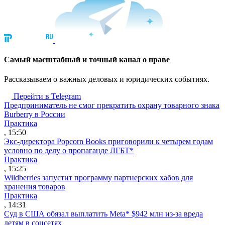
Cамый масштабный и точный канал о праве
Рассказываем о важных деловых и юридических событиях.
Перейти в Telegram
Предприниматель не смог прекратить охрану товарного знака
Burberry в России
Практика
, 15:50
Экс-директора Popcorn Books приговорили к четырем годам
условно по делу о пропаганде ЛГБТ*
Практика
, 15:25
Wildberries запустит программу партнерских хабов для
хранения товаров
Практика
, 14:31
Суд в США обязал выплатить Meta* $942 млн из-за вреда
детям в соцсетях