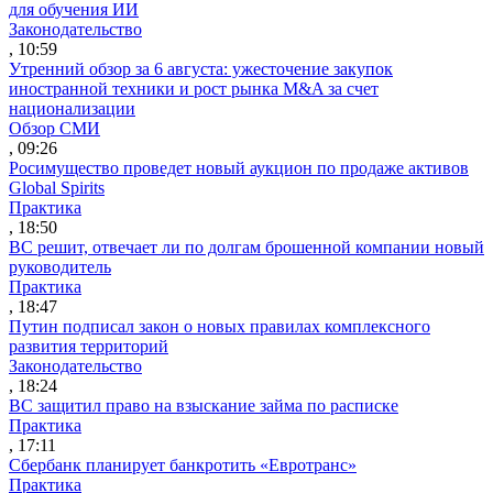
для обучения ИИ
Законодательство
, 10:59
Утренний обзор за 6 августа: ужесточение закупок
иностранной техники и рост рынка M&A за счет
национализации
Обзор СМИ
, 09:26
Росимущество проведет новый аукцион по продаже активов
Global Spirits
Практика
, 18:50
ВС решит, отвечает ли по долгам брошенной компании новый
руководитель
Практика
, 18:47
Путин подписал закон о новых правилах комплексного
развития территорий
Законодательство
, 18:24
ВС защитил право на взыскание займа по расписке
Практика
, 17:11
Сбербанк планирует банкротить «Евротранс»
Практика