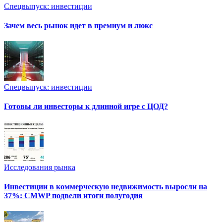
Спецвыпуск: инвестиции
Зачем весь рынок идет в премиум и люкс
Спецвыпуск: инвестиции
Готовы ли инвесторы к длинной игре с ЦОД?
Исследования рынка
Инвестиции в коммерческую недвижимость выросли на
37%: CMWP подвели итоги полугодия