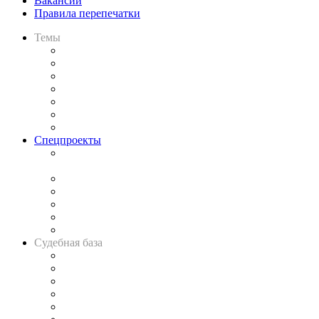
Вакансии
Правила перепечатки
Темы
Практика
Законодательство
Процесс
Исследования
Рынок юридических услуг
Юридическое сообщество
Важнейшие правовые темы в прессе
Спецпроекты
Подкаст «В здравом уме
и твёрдой памяти»
Legal Design
Банкротная панорама
Советы для литигаторов
Сговоры на торгах
Авто
Судебная база
Картотека арбитражных дел
Решения арбитражных судов
Календарь рассмотрения арбитражных дел
Досье судей
Информация о судах