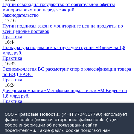
Путин освободил государство от обязательной оферты
миноритариям при передаче акций
Законодательство
, 17:16
Путин подписал закон о мониторинге цен на продукты по
всей цепочке поставок
Практика
, 16:44
Прокуратура подала иск к структуре группы «Илим» на 1,8
млрд руб.
Практика
, 16:35
Экономколлегия ВС рассмотрит спор о классификации товара
по ВЭД ЕАЭС
Практика
, 16:24
Дочерняя компания «Мегафона» подала иск к «М.Видео» на
1,8 млрд руб.
Практика
, 15:50
СИП проверит отмену патента на систему управления
ООО «Правовые Новости» (ИНН 7704317790) использует
устройствами после возражений «Яндекса»
файлы cookie (включая сторонние файлы cookie) для
Практика
сбора информации об использовании сайта
, 15:17
посетителями. Такие файлы cookie помогают нам
Суды 10 стран рассматривают иски российской «дочки»