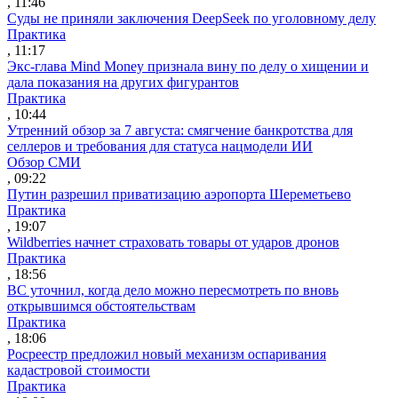
, 11:46
Суды не приняли заключения DeepSeek по уголовному делу
Практика
, 11:17
Экс-глава Mind Money признала вину по делу о хищении и
дала показания на других фигурантов
Практика
, 10:44
Утренний обзор за 7 августа: смягчение банкротства для
селлеров и требования для статуса нацмодели ИИ
Обзор СМИ
, 09:22
Путин разрешил приватизацию аэропорта Шереметьево
Практика
, 19:07
Wildberries начнет страховать товары от ударов дронов
Практика
, 18:56
ВС уточнил, когда дело можно пересмотреть по вновь
открывшимся обстоятельствам
Практика
, 18:06
Росреестр предложил новый механизм оспаривания
кадастровой стоимости
Практика