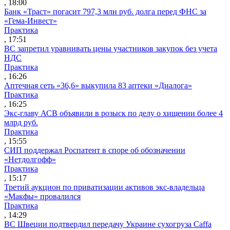
, 18:00
Банк «Траст» погасит 797,3 млн руб. долга перед ФНС за
«Гема-Инвест»
Практика
, 17:51
ВС запретил уравнивать цены участников закупок без учета
НДС
Практика
, 16:26
Аптечная сеть «36,6» выкупила 83 аптеки «Диалога»
Практика
, 16:25
Экс-главу АСВ объявили в розыск по делу о хищении более 4
млрд руб.
Практика
, 15:55
СИП поддержал Роспатент в споре об обозначении
«Нетдолгофф»
Практика
, 15:17
Третий аукцион по приватизации активов экс-владельца
«Макфы» провалился
Практика
, 14:29
ВС Швеции подтвердил передачу Украине сухогруза Caffa