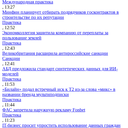
Международная практика
, 13:27
Минфин планирует отбирать подрядчиков госконтрактов в
строительстве по их репутации
Практика
, 12:52
Экономколлегия защитила компанию от переплаты за
пользование землей
Практика
, 12:43
Великобритания расширила антироссийские санкции
Санкции
, 12:41
АБД предложила стандарт синтетических данных для ИИ-
моделей
Практика
, 11:53
«Билайн» подал встречный иск к Т2 из-за слова «микс» в
названии бренда мультиподписки
Практика
, 11:44
ФАС запретила наружную рекламу Fonbet
Практика
, 11:23
IT-бизнес просит упростить использование данных граждан