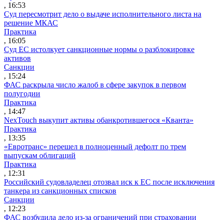
, 16:53
Суд пересмотрит дело о выдаче исполнительного листа на
решение МКАС
Практика
, 16:05
Суд ЕС истолкует санкционные нормы о разблокировке
активов
Санкции
, 15:24
ФАС раскрыла число жалоб в сфере закупок в первом
полугодии
Практика
, 14:47
NexTouch выкупит активы обанкротившегося «Кванта»
Практика
, 13:35
«Евротранс» перешел в полноценный дефолт по трем
выпускам облигаций
Практика
, 12:31
Российский судовладелец отозвал иск к ЕС после исключения
танкера из санкционных списков
Санкции
, 12:23
ФАС возбудила дело из-за ограничений при страховании