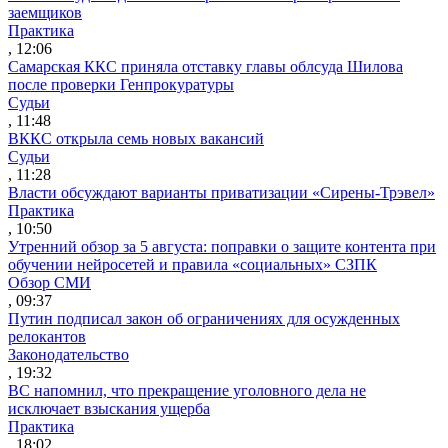
заемщиков
Практика
, 12:06
Самарская ККС приняла отставку главы облсуда Шилова
после проверки Генпрокуратуры
Судьи
, 11:48
ВККС открыла семь новых вакансий
Судьи
, 11:28
Власти обсуждают варианты приватизации «Сирены-Трэвел»
Практика
, 10:50
Утренний обзор за 5 августа: поправки о защите контента при
обучении нейросетей и правила «социальных» СЗПК
Обзор СМИ
, 09:37
Путин подписал закон об ограничениях для осужденных
релокантов
Законодательство
, 19:32
ВС напомнил, что прекращение уголовного дела не
исключает взыскания ущерба
Практика
, 18:02