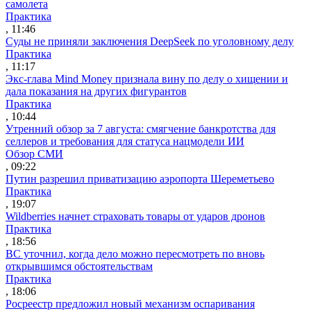
самолета
Практика
, 11:46
Суды не приняли заключения DeepSeek по уголовному делу
Практика
, 11:17
Экс-глава Mind Money признала вину по делу о хищении и
дала показания на других фигурантов
Практика
, 10:44
Утренний обзор за 7 августа: смягчение банкротства для
селлеров и требования для статуса нацмодели ИИ
Обзор СМИ
, 09:22
Путин разрешил приватизацию аэропорта Шереметьево
Практика
, 19:07
Wildberries начнет страховать товары от ударов дронов
Практика
, 18:56
ВС уточнил, когда дело можно пересмотреть по вновь
открывшимся обстоятельствам
Практика
, 18:06
Росреестр предложил новый механизм оспаривания