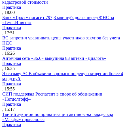
кадастровой стоимости
Практика
, 18:00
Банк «Траст» погасит 797,3 млн руб. долга перед ФНС за
«Гема-Инвест»
Практика
, 17:51
ВС запретил уравнивать цены участников закупок без учета
НДС
Практика
, 16:26
Аптечная сеть «36,6» выкупила 83 аптеки «Диалога»
Практика
, 16:25
Экс-главу АСВ объявили в розыск по делу о хищении более 4
млрд руб.
Практика
, 15:55
СИП поддержал Роспатент в споре об обозначении
«Нетдолгофф»
Практика
, 15:17
Третий аукцион по приватизации активов экс-владельца
«Макфы» провалился
Практика