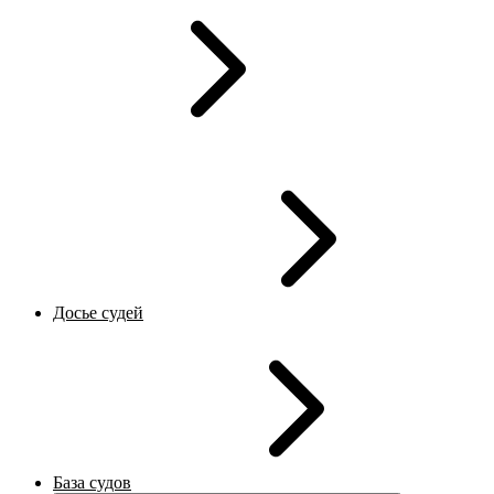
Досье судей
База судов