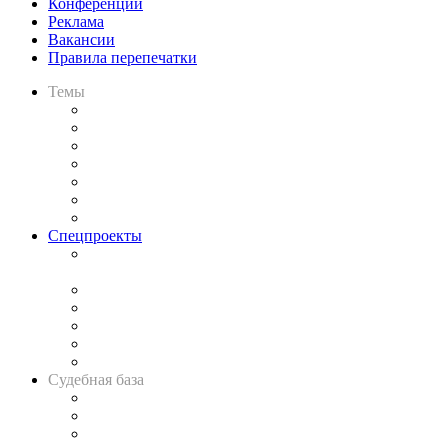
Конференции
Реклама
Вакансии
Правила перепечатки
Темы
Практика
Законодательство
Процесс
Исследования
Рынок юридических услуг
Юридическое сообщество
Важнейшие правовые темы в прессе
Спецпроекты
Подкаст «В здравом уме
и твёрдой памяти»
Legal Design
Банкротная панорама
Советы для литигаторов
Сговоры на торгах
Авто
Судебная база
Картотека арбитражных дел
Решения арбитражных судов
Календарь рассмотрения арбитражных дел