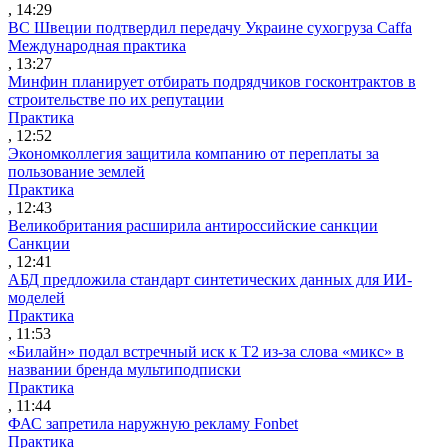
, 14:29
ВС Швеции подтвердил передачу Украине сухогруза Caffa
Международная практика
, 13:27
Минфин планирует отбирать подрядчиков госконтрактов в
строительстве по их репутации
Практика
, 12:52
Экономколлегия защитила компанию от переплаты за
пользование землей
Практика
, 12:43
Великобритания расширила антироссийские санкции
Санкции
, 12:41
АБД предложила стандарт синтетических данных для ИИ-
моделей
Практика
, 11:53
«Билайн» подал встречный иск к Т2 из-за слова «микс» в
названии бренда мультиподписки
Практика
, 11:44
ФАС запретила наружную рекламу Fonbet
Практика