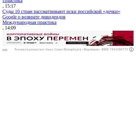
Практика
, 15:17
Суды 10 стран рассматривают иски российской «дочки»
Google о возврате дивидендов
Международная практика
, 14:09
Реклама
Адвокатское бюро Санкт-Петербурга «Вертикаль» ИНН 7841290773
Реклама
ООО "Право.ру" ИНН: 7704835288