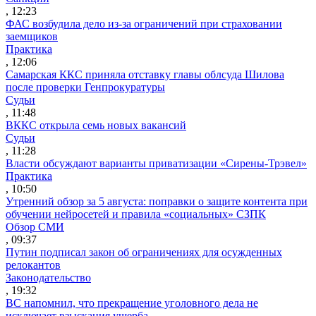
, 12:23
ФАС возбудила дело из-за ограничений при страховании
заемщиков
Практика
, 12:06
Самарская ККС приняла отставку главы облсуда Шилова
после проверки Генпрокуратуры
Судьи
, 11:48
ВККС открыла семь новых вакансий
Судьи
, 11:28
Власти обсуждают варианты приватизации «Сирены-Трэвел»
Практика
, 10:50
Утренний обзор за 5 августа: поправки о защите контента при
обучении нейросетей и правила «социальных» СЗПК
Обзор СМИ
, 09:37
Путин подписал закон об ограничениях для осужденных
релокантов
Законодательство
, 19:32
ВС напомнил, что прекращение уголовного дела не
исключает взыскания ущерба