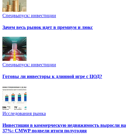
Спецвыпуск: инвестиции
Зачем весь рынок идет в премиум и люкс
Спецвыпуск: инвестиции
Готовы ли инвесторы к длинной игре с ЦОД?
Исследования рынка
Инвестиции в коммерческую недвижимость выросли на
37%: CMWP подвели итоги полугодия