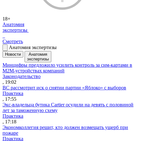
18+
Анатомия
экспертизы
Смотреть
Анатомия экспертизы
Новости
Анатомия
экспертизы
Минцифры предложило усилить контроль за сим-картами в
M2M-устройствах компаний
Законодательство
, 19:02
ВС рассмотрит иск о снятии партии «Яблоко» с выборов
Практика
, 17:55
Экс-владельца бутика Cartier осудили на девять с половиной
лет за таможенную схему
Практика
, 17:18
Экономколлегия решит, кто должен возмещать ущерб при
пожаре
Практика