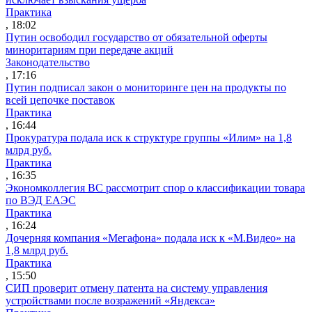
Практика
, 18:02
Путин освободил государство от обязательной оферты
миноритариям при передаче акций
Законодательство
, 17:16
Путин подписал закон о мониторинге цен на продукты по
всей цепочке поставок
Практика
, 16:44
Прокуратура подала иск к структуре группы «Илим» на 1,8
млрд руб.
Практика
, 16:35
Экономколлегия ВС рассмотрит спор о классификации товара
по ВЭД ЕАЭС
Практика
, 16:24
Дочерняя компания «Мегафона» подала иск к «М.Видео» на
1,8 млрд руб.
Практика
, 15:50
СИП проверит отмену патента на систему управления
устройствами после возражений «Яндекса»