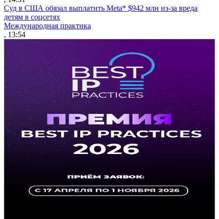
Суд в США обязал выплатить Meta* $942 млн из-за вреда
детям в соцсетях
Международная практика
, 13:54