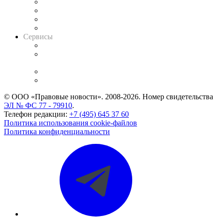
Досье судей
Информация о судах
RSS лента новостей
Вакансии для юристов
Сервисы
Справочно-правовая система
Casebook: мониторинг дел
и компаний
Caselook: поиск и анализ практики
CASE.ONE: управление юридической службой
© ООО «Правовые новости». 2008-2026.
Номер свидетельства
ЭЛ № ФС 77 - 79910
.
Телефон редакции:
+7 (495) 645 37 60
Политика использования cookie-файлов
Политика конфиденциальности