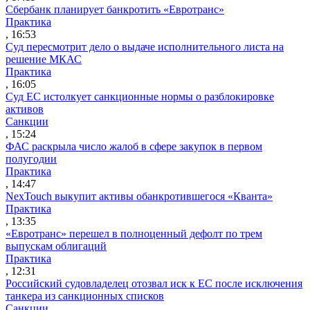
Сбербанк планирует банкротить «Евротранс»
Практика
, 16:53
Суд пересмотрит дело о выдаче исполнительного листа на
решение МКАС
Практика
, 16:05
Суд ЕС истолкует санкционные нормы о разблокировке
активов
Санкции
, 15:24
ФАС раскрыла число жалоб в сфере закупок в первом
полугодии
Практика
, 14:47
NexTouch выкупит активы обанкротившегося «Кванта»
Практика
, 13:35
«Евротранс» перешел в полноценный дефолт по трем
выпускам облигаций
Практика
, 12:31
Российский судовладелец отозвал иск к ЕС после исключения
танкера из санкционных списков
Санкции