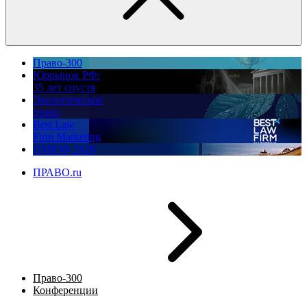
Право-300
Юррынок РФ:
35 лет спустя
Экологическое
право
Best Law
Firm Marketing
ПМЮФ 2026
ПРАВО.ru
Право-300
Конференции