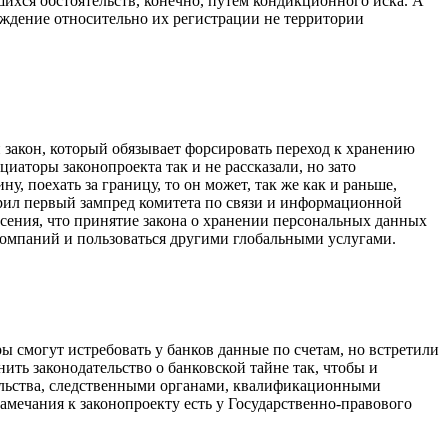
ихся обстоятельств, конечно, путем кондикционного иска. А
рждение относительно их регистрации не территории
 закон, который обязывает форсировать переход к хранению
иаторы законопроекта так и не рассказали, но зато
у, поехать за границу, то он может, так же как и раньше,
ворил первый зампред комитета по связи и информационной
асения, что принятие закона о хранении персональных данных
компаний и пользоваться другими глобальными услугами.
 смогут истребовать у банков данные по счетам, но встретили
ть законодательство о банковской тайне так, чтобы и
тельства, следственными органами, квалификационными
амечания к законопроекту есть у Государственно-правового