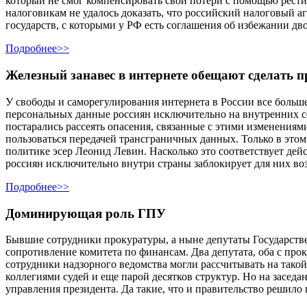
который не смог компенсировать свои потери с помощью рестит
налоговикам не удалось доказать, что российский налоговый а
государств, с которыми у РФ есть соглашения об избежании д
Подробнее>>
Железный занавес в интернете обещают сделать
У свободы и саморегулирования интернета в России все больш
персональных данные россиян исключительно на внутренних сер
постарались рассеять опасения, связанные с этими изменениями 
пользоваться передачей трансграничных данных. Только в этом
политике эсер Леонид Левин. Насколько это соответствует дей
россиян исключительно внутри страны заблокирует для них во
Подробнее>>
Доминирующая роль ГПУ
Бывшие сотрудники прокуратуры, а ныне депутаты Государствен
сопротивление комитета по финансам. Два депутата, оба с про
сотрудники надзорного ведомства могли рассчитывать на тако
коллегиями судей и еще парой десятков структур. Но на засед
управления президента. Да такие, что и правительство решило