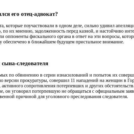
ился его отец-адвокат?
та, которые поучаствовали в одном деле, сильно удивил апелля
о их мнению, задолженность перед казной, и настойчиво интерес
ечали оппоненты фискального органа в ответ на эти вопросы, ко
ру обеспечено в ближайшем будущем пристальное внимание.
м сына-следователя
ых по обвинению в серии изнасилований и попыток их совершит
по версии прокуратуры, совершил 11 нападений на женщин в Горн
, активного сопротивления потерпевших и других обстоятельст
е, он уговорил потерпевшую не обращаться с официальным заяв
твенной причиной для уголовного преследования следователя.