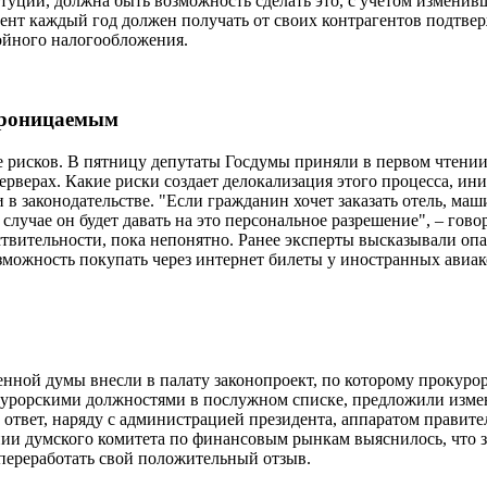
уции, должна быть возможность сделать это, с учетом изменивш
гент каждый год должен получать от своих контрагентов подтве
войного налогообложения.
 проницаемым
е рисков. В пятницу депутаты Госдумы приняли в первом чтении
верах. Какие риски создает делокализация этого процесса, иниц
в законодательстве. "Если гражданин хочет заказать отель, машин
 случае он будет давать на это персональное разрешение", – го
ствительности, пока непонятно. Ранее эксперты высказывали оп
зможность покупать через интернет билеты у иностранных авиа
ной думы внесли в палату законопроект, по которому прокуроры
курорскими должностями в послужном списке, предложили измени
й ответ, наряду с администрацией президента, аппаратом прави
ании думского комитета по финансовым рынкам выяснилось, что з
 переработать свой положительный отзыв.