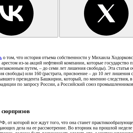
ь
о том, что история отъема собственности у Михаила Ходорковс
естом из-за акций нефтяной компании, которые государство пы
 незаконным путем, – до семи лет лишения свободы). Эта статья
ия свободы) или 160 (растрата, присвоение – до 10 лет лишения
 бывшего президента Башкирии, который, по мнению следствия, в
страдиции по запросу России, а Российский союз промышленник
т сюрпризов
Ф, от которой все ждут того, что она станет практикообразующ
дающих дела на ее рассмотрение. Во вторник на прошлой неделе 