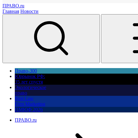
ПРАВО.ru
Главная
Новости
Право-300
Юррынок РФ:
35 лет спустя
Экологическое
право
Best Law
Firm Marketing
ПМЮФ 2026
ПРАВО.ru