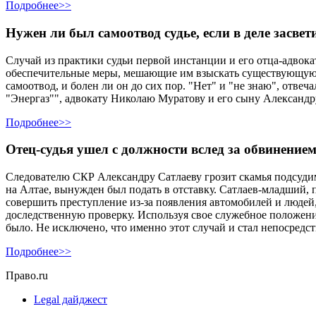
Подробнее>>
Нужен ли был самоотвод судье, если в деле засвет
Случай из практики судьи первой инстанции и его отца-адвока
обеспечительные меры, мешающие им взыскать существующую, п
самоотвод, и болен ли он до сих пор. "Нет" и "не знаю", отв
"Энергаз"", адвокату Николаю Муратову и его сыну Александ
Подробнее>>
Отец-судья ушел с должности вслед за обвинение
Следователю СКР Александру Сатлаеву грозит скамья подсудим
на Алтае, вынужден был подать в отставку. Сатлаев-младший, 
совершить преступление из-за появления автомобилей и людей
доследственную проверку. Используя свое служебное положени
было. Не исключено, что именно этот случай и стал непосредс
Подробнее>>
Право.ru
Legal дайджест