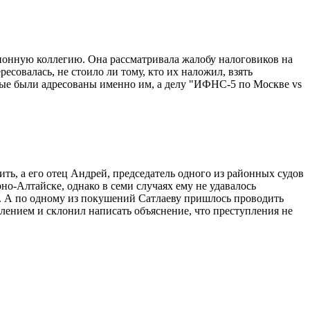
ционную коллегию. Она рассматривала жалобу налоговиков на
овалась, не стоило ли тому, кто их наложил, взять
торые были адресованы именно им, а делу "ИФНС-5 по Москве vs
ь, а его отец Андрей, председатель одного из районных судов
о-Алтайске, однако в семи случаях ему не удавалось
в. А по одному из покушений Сатлаеву пришлось проводить
лением и склонил написать объяснение, что преступления не