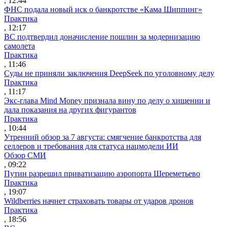
, 12:44
ФНС подала новый иск о банкротстве «Кама Шиппинг»
Практика
, 12:17
ВС подтвердил доначисление пошлин за модернизацию
самолета
Практика
, 11:46
Суды не приняли заключения DeepSeek по уголовному делу
Практика
, 11:17
Экс-глава Mind Money признала вину по делу о хищении и
дала показания на других фигурантов
Практика
, 10:44
Утренний обзор за 7 августа: смягчение банкротства для
селлеров и требования для статуса нацмодели ИИ
Обзор СМИ
, 09:22
Путин разрешил приватизацию аэропорта Шереметьево
Практика
, 19:07
Wildberries начнет страховать товары от ударов дронов
Практика
, 18:56