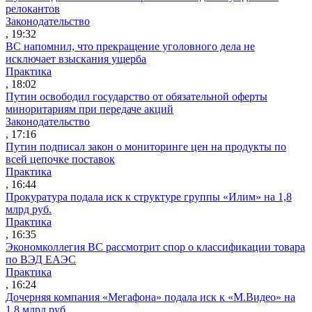
релокантов
Законодательство
, 19:32
ВС напомнил, что прекращение уголовного дела не
исключает взыскания ущерба
Практика
, 18:02
Путин освободил государство от обязательной оферты
миноритариям при передаче акций
Законодательство
, 17:16
Путин подписал закон о мониторинге цен на продукты по
всей цепочке поставок
Практика
, 16:44
Прокуратура подала иск к структуре группы «Илим» на 1,8
млрд руб.
Практика
, 16:35
Экономколлегия ВС рассмотрит спор о классификации товара
по ВЭД ЕАЭС
Практика
, 16:24
Дочерняя компания «Мегафона» подала иск к «М.Видео» на
1,8 млрд руб.