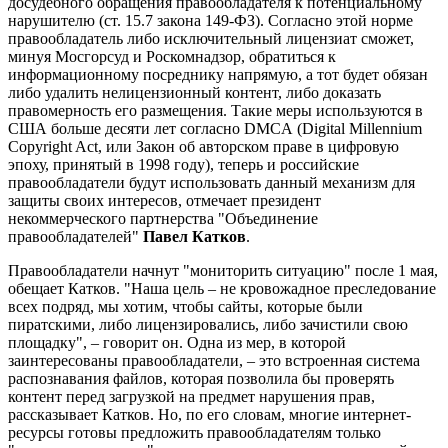
досудебного обращения правообладателя к потенциальному
нарушителю (ст. 15.7 закона 149-ФЗ). Согласно этой норме
правообладатель либо исключительный лицензиат сможет,
минуя Мосгорсуд и Роскомнадзор, обратиться к
информационному посреднику напрямую, а тот будет обязан
либо удалить нелицензионный контент, либо доказать
правомерность его размещения. Такие меры используются в
США больше десяти лет согласно DMCA (Digital Millennium
Copyright Act, или Закон об авторском праве в цифровую
эпоху, принятый в 1998 году), теперь и российские
правообладатели будут использовать данный механизм для
защиты своих интересов, отмечает президент
некоммерческого партнерства "Объединение
правообладателей"
Павел Катков
.
Правообладатели начнут "мониторить ситуацию" после 1 мая,
обещает Катков. "Наша цель – не кровожадное преследование
всех подряд, мы хотим, чтобы сайты, которые были
пиратскими, либо лицензировались, либо зачистили свою
площадку", – говорит он. Одна из мер, в которой
заинтересованы правообладатели, – это встроенная система
распознавания файлов, которая позволила бы проверять
контент перед загрузкой на предмет нарушения прав,
рассказывает Катков. Но, по его словам, многие интернет-
ресурсы готовы предложить правообладателям только