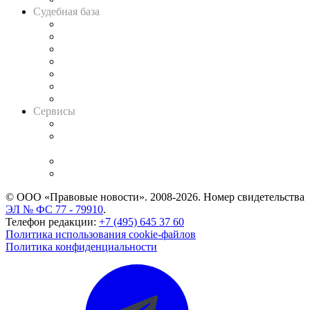
Судебная база
Картотека арбитражных дел
Решения арбитражных судов
Календарь рассмотрения арбитражных дел
Досье судей
Информация о судах
RSS лента новостей
Вакансии для юристов
Сервисы
Справочно-правовая система
Casebook: мониторинг дел
и компаний
Caselook: поиск и анализ практики
CASE.ONE: управление юридической службой
© ООО «Правовые новости». 2008-2026.
Номер свидетельства
ЭЛ № ФС 77 - 79910
.
Телефон редакции:
+7 (495) 645 37 60
Политика использования cookie-файлов
Политика конфиденциальности