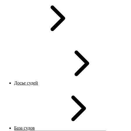
Досье судей
База судов