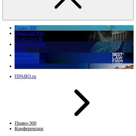
Право-300
Юррынок РФ:
35 лет спустя
Экологическое
право
Best Law
Firm Marketing
ПМЮФ 2026
ПРАВО.ru
Право-300
Конференции