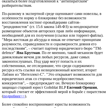
оказаться более подготовленной к "антипиратским"
разбирательствам.
По-разному в экспертной среде оценивают сами новеллы, в
особенности норму о блокировке без возможности
восстановления хостинг-провайдерами сайтов-
"рецидивистов" (ст. 15.6 закона 149-ФЗ) за неоднократное
размещение объектов авторских прав либо информации,
необходимой для их получения (ссылки или торрент-файлы).
"Мера жестокая до абсурда и никак не отвечает принципам
разумности, справедливости и соразмерности деяния его
последствиям", – считает партнер юридического бюро "TM-
defence"
Яна Брутман
. По ее мнению, такой механизм будет
дамокловым мечом для любых ресурсов, даже самых
законопослушных. Под удар могут попасть и их
собственники, не отследившие, что среди содержимого
ресурса есть ссылки на нелицензионный контент, вторит
Лабзин из "Интеллект-С". "Это открывает возможности для
юридических атак со стороны недобросовестных
конкурентов", – предупреждает он. Вечную блокировку
защищал старший юрист Goltsblat BLP
Евгений Орешин
,
который считает ее эффективной мерой в борьбе с пиратством
(
подробнее>>
).
Более спокойно воспринимают юристы возможность