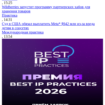
, 15:25
Wildberries запустит программу партнерских хабов для
хранения товаров
Практика
, 14:31
Суд в США обязал выплатить Meta* $942 млн из-за вреда
детям в соцсетях
Международная практика
, 13:54