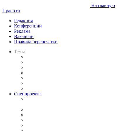
На главную
Право.ru
Редакция
Конференции
Реклама
Вакансии
Правила перепечатки
Темы
Практика
Законодательство
Процесс
Исследования
Рынок юридических услуг
Юридическое сообщество
Важнейшие правовые темы в прессе
Спецпроекты
Подкаст «В здравом уме
и твёрдой памяти»
Legal Design
Банкротная панорама
Советы для литигаторов
Сговоры на торгах
Авто