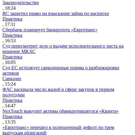
Законодательство
, 18:24
ВС защитил право на взыскание займа по расписке
Практика
, 17:11
Сбербанк планирует банкротить «Евротранс»
Практика
, 16:53
Суд пересмотрит дело о выдаче исполнительного листа на
решение МКАС
Практика
, 16:05
Суд ЕС истолкует санкционные нормы о разблокировке
активов
Санкции
, 15:24
ФАС раскрыла число жалоб в сфере закупок в первом
полугодии
Практика
, 14:47
NexTouch выкупит активы обанкротившегося «Кванта»
Практика
, 13:35
«Евротранс» перешел в полноценный дефолт по трем
выпускам облигаций