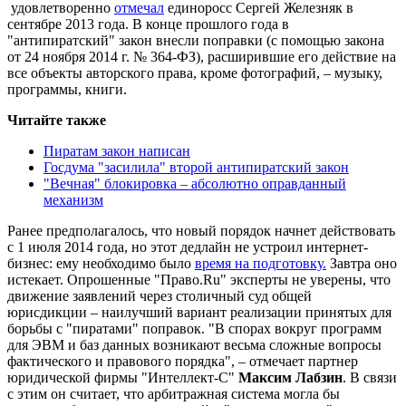
удовлетворенно
отмечал
единоросс Сергей Железняк в
сентябре 2013 года. В конце прошлого года в
"антипиратский" закон внесли поправки (с помощью закона
от 24 ноября 2014 г. № 364-ФЗ), расширившие его действие на
все объекты авторского права, кроме фотографий, – музыку,
программы, книги.
Читайте также
Пиратам закон написан
Госдума "засилила" второй антипиратский закон
"Вечная" блокировка – абсолютно оправданный
механизм
Ранее предполагалось, что новый порядок начнет действовать
с 1 июля 2014 года, но этот дедлайн не устроил интернет-
бизнес: ему необходимо было
время на подготовку.
Завтра оно
истекает. Опрошенные "Право.Ru" эксперты не уверены, что
движение заявлений через столичный суд общей
юрисдикции – наилучший вариант реализации принятых для
борьбы с "пиратами" поправок. "В спорах вокруг программ
для ЭВМ и баз данных возникают весьма сложные вопросы
фактического и правового порядка", – отмечает партнер
юридической фирмы "Интеллект-С"
Максим Лабзин
. В связи
с этим он считает, что арбитражная система могла бы