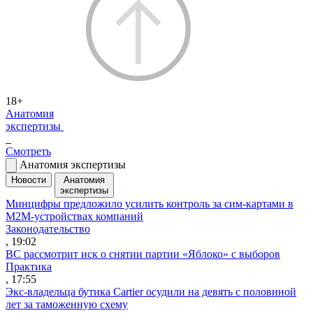
18+
Анатомия
экспертизы
Смотреть
Анатомия экспертизы
Новости
Анатомия
экспертизы
Минцифры предложило усилить контроль за сим-картами в
M2M-устройствах компаний
Законодательство
, 19:02
ВС рассмотрит иск о снятии партии «Яблоко» с выборов
Практика
, 17:55
Экс-владельца бутика Cartier осудили на девять с половиной
лет за таможенную схему