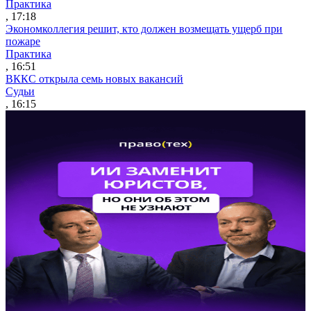
Практика
, 17:18
Экономколлегия решит, кто должен возмещать ущерб при
пожаре
Практика
, 16:51
ВККС открыла семь новых вакансий
Судьи
, 16:15