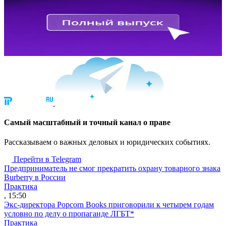
Cамый масштабный и точный канал о праве
Рассказываем о важных деловых и юридических событиях.
Перейти в Telegram
Предприниматель не смог прекратить охрану товарного знака
Burberry в России
Практика
, 15:50
Экс-директора Popcorn Books приговорили к четырем годам
условно по делу о пропаганде ЛГБТ*
Практика