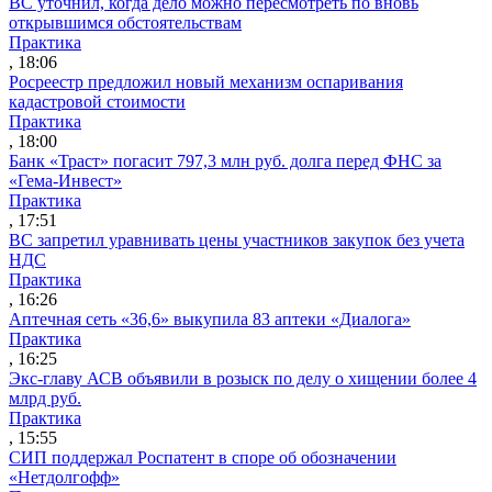
ВС уточнил, когда дело можно пересмотреть по вновь
открывшимся обстоятельствам
Практика
, 18:06
Росреестр предложил новый механизм оспаривания
кадастровой стоимости
Практика
, 18:00
Банк «Траст» погасит 797,3 млн руб. долга перед ФНС за
«Гема-Инвест»
Практика
, 17:51
ВС запретил уравнивать цены участников закупок без учета
НДС
Практика
, 16:26
Аптечная сеть «36,6» выкупила 83 аптеки «Диалога»
Практика
, 16:25
Экс-главу АСВ объявили в розыск по делу о хищении более 4
млрд руб.
Практика
, 15:55
СИП поддержал Роспатент в споре об обозначении
«Нетдолгофф»