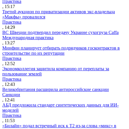
Практика
, 15:17
Третий аукцион по приватизации активов экс-владельца
«Макфы» провалился
Практика
, 14:29
ВС Швеции подтвердил передачу Украине сухогруза Caffa
Международная практика
, 13:27
Минфин планирует отбирать подрядчиков госконтрактов в
строительстве по их репутации
Практика
, 12:52
Экономколлегия защитила компанию от переплаты за
пользование землей
Практика
, 12:43
Великобритания расширила антироссийские санкции
Санкции
, 12:41
АБД предложила стандарт синтетических данных для ИИ-
моделей
Практика
, 11:53
«Билайн» подал встречный иск к Т2 из-за слова «микс» в