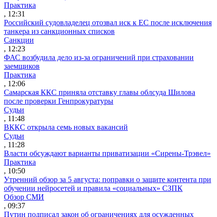
Практика
, 12:31
Российский судовладелец отозвал иск к ЕС после исключения
танкера из санкционных списков
Санкции
, 12:23
ФАС возбудила дело из-за ограничений при страховании
заемщиков
Практика
, 12:06
Самарская ККС приняла отставку главы облсуда Шилова
после проверки Генпрокуратуры
Судьи
, 11:48
ВККС открыла семь новых вакансий
Судьи
, 11:28
Власти обсуждают варианты приватизации «Сирены-Трэвел»
Практика
, 10:50
Утренний обзор за 5 августа: поправки о защите контента при
обучении нейросетей и правила «социальных» СЗПК
Обзор СМИ
, 09:37
Путин подписал закон об ограничениях для осужденных