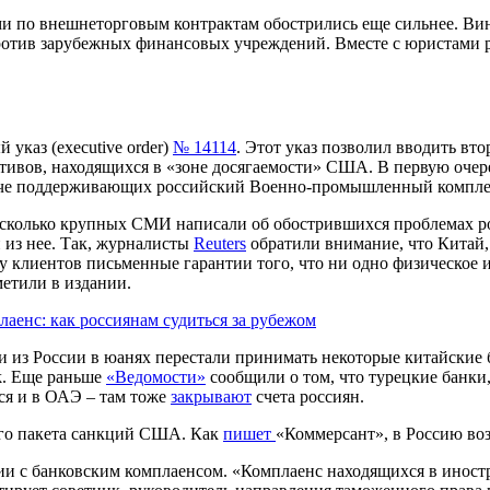
ми по внешнеторговым контрактам обострились еще сильнее. Ви
отив зарубежных финансовых учреждений. Вместе с юристами р
указ (executive order)
№ 14114
. Этот указ позволил вводить в
ктивов, находящихся в «зоне досягаемости» США. В первую очер
наче поддерживающих российский Военно-промышленный компле
есколько крупных СМИ написали об обострившихся проблемах р
и из нее. Так, журналисты
Reuters
обратили внимание, что Китай,
 клиентов письменные гарантии того, что ни одно физическое 
метили в издании.
аенс: как россиянам судиться за рубежом
и из России в юанях перестали принимать некоторые китайские 
nk. Еще раньше
«Ведомости»
сообщили о том, что турецкие банки,
ся и в ОАЭ – там тоже
закрывают
счета россиян.
вого пакета санкций США. Как
пишет
«Коммерсант», в Россию воз
 с банковским комплаенсом. «Комплаенс находящихся в иностр