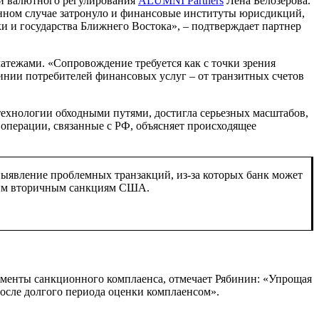
 и валютного регулирования
ALUMNI Partners
Лена Белозерова.
данном случае затронуло и финансовые институты юрисдикций,
и государства Ближнего Востока», – подтверждает партнер
атежами. «Сопровождение требуется как с точки зрения
инии потребителей финансовых услуг – от транзитных счетов
технологии обходными путями, достигла серьезных масштабов,
операции, связанные с РФ, объясняет происходящее
выявление проблемных транзакций, из-за которых банк может
утым вторичным санкциям США.
менты санкционного комплаенса, отмечает Рябинин: «Упрощая
после долгого периода оценки комплаенсом».