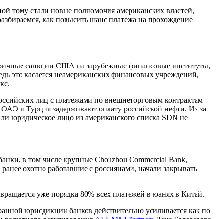
ной тому стали новые полномочия американских властей,
азбираемся, как повысить шанс платежа на прохождение
торичные санкции США на зарубежные финансовые институты,
едь это касается неамериканских финансовых учреждений,
кс.
оссийских лиц с платежами по внешнеторговым контрактам –
 ОАЭ и Турция задерживают оплату российской нефти. Из-за
или юридическое лицо из американского списка SDN не
банки, в том числе крупные Chouzhou Commercial Bank,
 ранее охотно работавшие с россиянами, начали закрывать
вращается уже порядка 80% всех платежей в юанях в Китай.
анной юрисдикции банков действительно усиливается как по