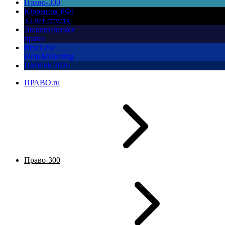
Право-300
Юррынок РФ:
35 лет спустя
Экологическое
право
Best Law
Firm Marketing
ПМЮФ 2026
ПРАВО.ru
Право-300