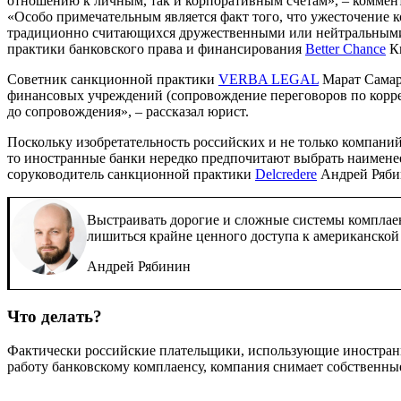
отношению к личным, так и корпоративным счетам», – коммен
«Особо примечательным является факт того, что ужесточение 
традиционно считающихся дружественными или нейтральными п
практики банковского права и финансирования
Better Chance
Ки
Советник санкционной практики
VERBA LEGAL
Марат Самарс
финансовых учреждений (сопровождение переговоров по корре
до сопровождения», – рассказал юрист.
Поскольку изобретательность российских и не только компан
то иностранные банки нередко предпочитают выбрать наименее
соруководитель санкционной практики
Delcredere
Андрей Ряби
Выстраивать дорогие и сложные системы комплаенс
лишиться крайне ценного доступа к американско
Андрей Рябинин
Что делать?
Фактически российские плательщики, использующие иностранн
работу банковскому комплаенсу, компания снимает собственны