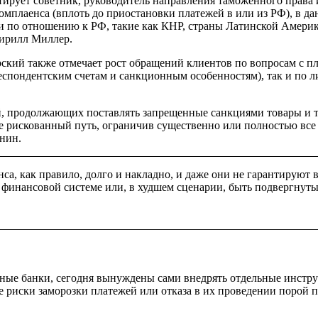
тирует советник, руководитель направления таможенного права
комплаенса (вплоть до приостановки платежей в или из РФ), в 
о отношению к РФ, такие как КНР, страны Латинской Америки 
рилл Миллер.
кий также отмечает рост обращений клиентов по вопросам с пл
спондентским счетам и санкционным особенностям), так и по л
ий, продолжающих поставлять запрещенные санкциями товары и 
 рискованный путь, ограничив существенно или полностью все 
нин.
а, как правило, долго и накладно, и даже они не гарантируют 
й финансовой системе или, в худшем сценарии, быть подвергн
ые банки, сегодня вынуждены сами внедрять отдельные инстру
е риски заморозки платежей или отказа в их проведении порой 