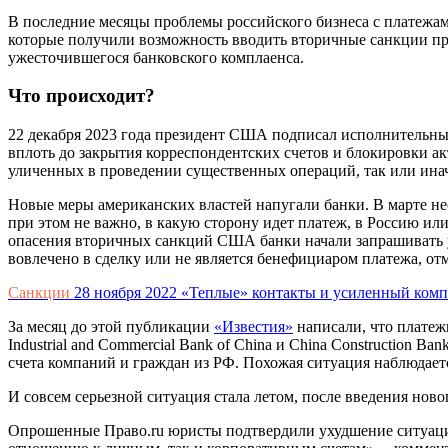
В последние месяцы проблемы российского бизнеса с платежа
которые получили возможность вводить вторичные санкции пр
ужесточившегося банковского комплаенса.
Что происходит?
22 декабря 2023 года президент США подписал исполнительный 
вплоть до закрытия корреспондентских счетов и блокировки а
уличенных в проведении существенных операций, так или и
Новые меры американских властей напугали банки. В марте н
при этом не важно, в какую сторону идет платеж, в Россию ил
опасения вторичных санкций США банки начали запрашивать у
вовлечено в сделку или не является бенефициаром платежа, от
Санкции
28 ноября 2022
«Теплые» контакты и усиленный компл
За месяц до этой публикации
«Известия»
написали, что платеж
Industrial and Commercial Bank of China и China Construction Ba
счета компаний и граждан из РФ. Похожая ситуация наблюдает
И совсем серьезной ситуация стала летом, после введения но
Опрошенные Право.ru юристы подтвердили ухудшение ситуации