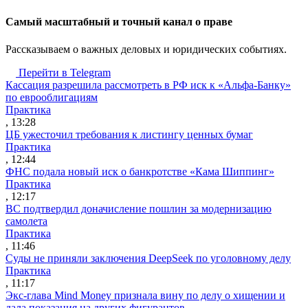
Cамый масштабный и точный канал о праве
Рассказываем о важных деловых и юридических событиях.
Перейти в Telegram
Кассация разрешила рассмотреть в РФ иск к «Альфа-Банку»
по еврооблигациям
Практика
, 13:28
ЦБ ужесточил требования к листингу ценных бумаг
Практика
, 12:44
ФНС подала новый иск о банкротстве «Кама Шиппинг»
Практика
, 12:17
ВС подтвердил доначисление пошлин за модернизацию
самолета
Практика
, 11:46
Суды не приняли заключения DeepSeek по уголовному делу
Практика
, 11:17
Экс-глава Mind Money признала вину по делу о хищении и
дала показания на других фигурантов