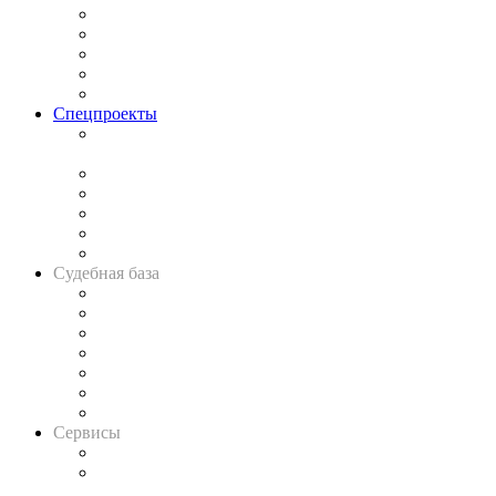
Процесс
Исследования
Рынок юридических услуг
Юридическое сообщество
Важнейшие правовые темы в прессе
Спецпроекты
Подкаст «В здравом уме
и твёрдой памяти»
Legal Design
Банкротная панорама
Советы для литигаторов
Сговоры на торгах
Авто
Судебная база
Картотека арбитражных дел
Решения арбитражных судов
Календарь рассмотрения арбитражных дел
Досье судей
Информация о судах
RSS лента новостей
Вакансии для юристов
Сервисы
Справочно-правовая система
Casebook: мониторинг дел
и компаний