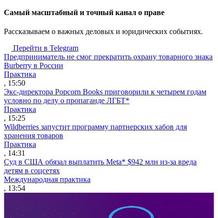
Cамый масштабный и точный канал о праве
Рассказываем о важных деловых и юридических событиях.
Перейти в Telegram
Предприниматель не смог прекратить охрану товарного знака
Burberry в России
Практика
, 15:50
Экс-директора Popcorn Books приговорили к четырем годам
условно по делу о пропаганде ЛГБТ*
Практика
, 15:25
Wildberries запустит программу партнерских хабов для
хранения товаров
Практика
, 14:31
Суд в США обязал выплатить Meta* $942 млн из-за вреда
детям в соцсетях
Международная практика
, 13:54