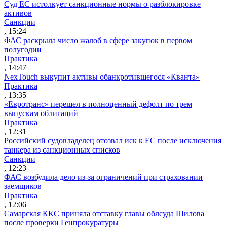
Суд ЕС истолкует санкционные нормы о разблокировке
активов
Санкции
, 15:24
ФАС раскрыла число жалоб в сфере закупок в первом
полугодии
Практика
, 14:47
NexTouch выкупит активы обанкротившегося «Кванта»
Практика
, 13:35
«Евротранс» перешел в полноценный дефолт по трем
выпускам облигаций
Практика
, 12:31
Российский судовладелец отозвал иск к ЕС после исключения
танкера из санкционных списков
Санкции
, 12:23
ФАС возбудила дело из-за ограничений при страховании
заемщиков
Практика
, 12:06
Самарская ККС приняла отставку главы облсуда Шилова
после проверки Генпрокуратуры