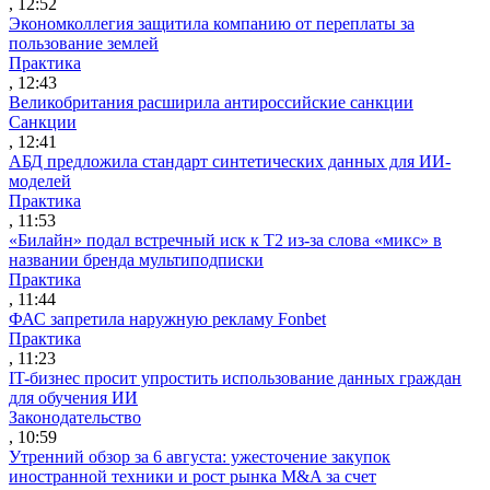
, 12:52
Экономколлегия защитила компанию от переплаты за
пользование землей
Практика
, 12:43
Великобритания расширила антироссийские санкции
Санкции
, 12:41
АБД предложила стандарт синтетических данных для ИИ-
моделей
Практика
, 11:53
«Билайн» подал встречный иск к Т2 из-за слова «микс» в
названии бренда мультиподписки
Практика
, 11:44
ФАС запретила наружную рекламу Fonbet
Практика
, 11:23
IT-бизнес просит упростить использование данных граждан
для обучения ИИ
Законодательство
, 10:59
Утренний обзор за 6 августа: ужесточение закупок
иностранной техники и рост рынка M&A за счет