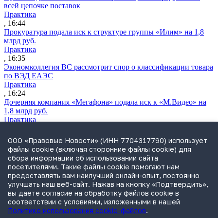
всей цепочке поставок
Практика
, 16:44
Прокуратура подала иск к структуре группы «Илим» на 1,8
млрд руб.
Практика
, 16:35
Экономколлегия ВС рассмотрит спор о классификации товара
по ВЭД ЕАЭС
Практика
, 16:24
Дочерняя компания «Мегафона» подала иск к «М.Видео» на
1,8 млрд руб.
Практика
, 15:50
СИП проверит отмену патента на систему управления
ООО «Правовые Новости» (ИНН 7704317790) использует
устройствами после возражений «Яндекса»
файлы cookie (включая сторонние файлы cookie) для
Практика
сбора информации об использовании сайта
, 15:17
посетителями. Такие файлы cookie помогают нам
Суды 10 стран рассматривают иски российской «дочки»
предоставлять вам наилучший онлайн-опыт, постоянно
Google о возврате дивидендов
улучшать наш веб-сайт. Нажав на кнопку «Подтвердить»,
Международная практика
вы даете согласие на обработку файлов cookie в
, 14:09
соответствии с условиями, изложенными в нашей
Политике использования cookie-файлов
.