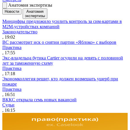
Анатомия экспертизы
Новости
Анатомия
экспертизы
Минцифры предложило усилить контроль за сим-картами в
M2M-устройствах компаний
Законодательство
, 19:02
ВС рассмотрит иск о снятии партии «Яблоко» с выборов
Практика
, 17:55
Экс-владельца бутика Cartier осудили на девять с половиной
лет за таможенную схему
Практика
, 17:18
Экономколлегия решит, кто должен возмещать ущерб при
пожаре
Практика
, 16:51
ВККС открыла семь новых вакансий
Судьи
, 16:15