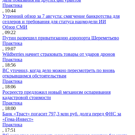
Практика
, 10:44
Утренний обзор за 7 августа: смягчение банкротства для
селлеров и требования для статуса нацмодели ИИ
Обзор СМИ
, 09:22
Путин разрешил приватизацию аэропорта Шереметьево
Практика
, 19:07
Wildberries начнет страховать товары от ударов дронов
Практика
, 18:56
ВС уточнил, когда дело можно пересмотреть по вновь
открывшимся обстоятельствам
Практика
, 18:06
Росреестр предложил новый механизм оспаривания
кадастровой стоимости
Практика
, 18:00
Банк «Траст» погасит 797,3 млн руб. долга перед ФНС за
«Гема-Инвест»
Практика
, 17:51