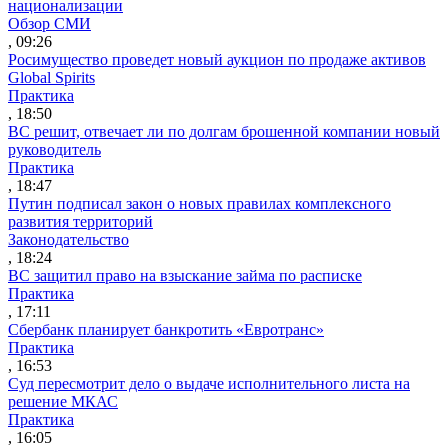
национализации
Обзор СМИ
, 09:26
Росимущество проведет новый аукцион по продаже активов
Global Spirits
Практика
, 18:50
ВС решит, отвечает ли по долгам брошенной компании новый
руководитель
Практика
, 18:47
Путин подписал закон о новых правилах комплексного
развития территорий
Законодательство
, 18:24
ВС защитил право на взыскание займа по расписке
Практика
, 17:11
Сбербанк планирует банкротить «Евротранс»
Практика
, 16:53
Суд пересмотрит дело о выдаче исполнительного листа на
решение МКАС
Практика
, 16:05