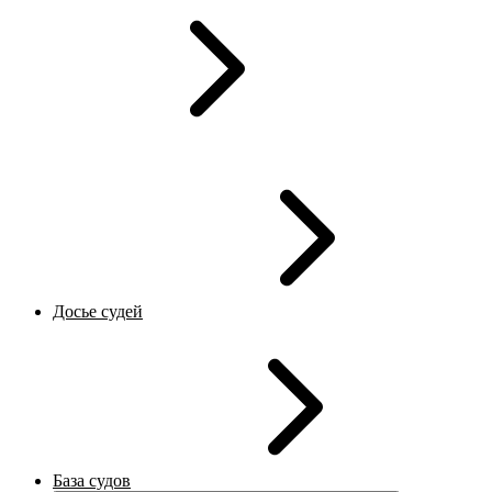
Досье судей
База судов