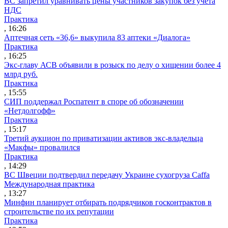
ВС запретил уравнивать цены участников закупок без учета
НДС
Практика
, 16:26
Аптечная сеть «36,6» выкупила 83 аптеки «Диалога»
Практика
, 16:25
Экс-главу АСВ объявили в розыск по делу о хищении более 4
млрд руб.
Практика
, 15:55
СИП поддержал Роспатент в споре об обозначении
«Нетдолгофф»
Практика
, 15:17
Третий аукцион по приватизации активов экс-владельца
«Макфы» провалился
Практика
, 14:29
ВС Швеции подтвердил передачу Украине сухогруза Caffa
Международная практика
, 13:27
Минфин планирует отбирать подрядчиков госконтрактов в
строительстве по их репутации
Практика