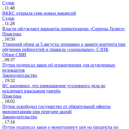
Судьи
, 11:48
ВККС открыла семь новых вакансий
Судьи
, 11:28
Власти обсуждают варианты приватизации «Сирены-Трэвел»
Практика
, 10:50
Утренний обзор за 5 августа: поправки о защите контента при
обучении нейросетей и правила «социальных» СЗПК
Обзор СМИ
, 09:37
Путин подписал закон об ограничениях для осужденных
релокантов
Законодательство
, 19:32
ВС напомнил, что прекращение уголовного дела не
исключает взыскания ущерба
Практика
, 18:02
Путин освободил государство от обязательной оферты
миноритариям при передаче акций
Законодательство
, 17:16
Путин подписал закон о мониторинге цен на продукты по