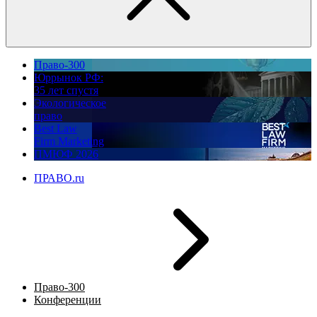
Право-300
Юррынок РФ:
35 лет спустя
Экологическое
право
Best Law
Firm Marketing
ПМЮФ 2026
ПРАВО.ru
Право-300
Конференции