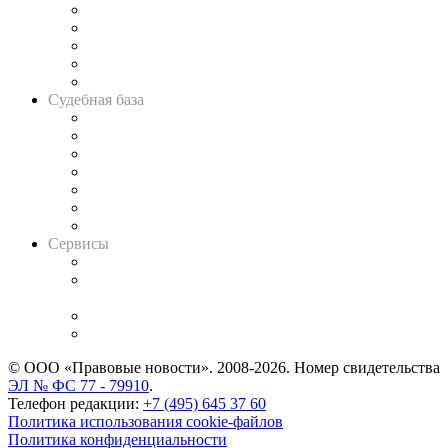
Legal Design
Банкротная панорама
Советы для литигаторов
Сговоры на торгах
Авто
Судебная база
Картотека арбитражных дел
Решения арбитражных судов
Календарь рассмотрения арбитражных дел
Досье судей
Информация о судах
RSS лента новостей
Вакансии для юристов
Сервисы
Справочно-правовая система
Casebook: мониторинг дел
и компаний
Caselook: поиск и анализ практики
CASE.ONE: управление юридической службой
© ООО «Правовые новости». 2008-2026.
Номер свидетельства
ЭЛ № ФС 77 - 79910
.
Телефон редакции:
+7 (495) 645 37 60
Политика использования cookie-файлов
Политика конфиденциальности