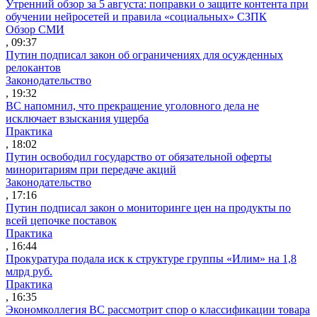
Утренний обзор за 5 августа: поправки о защите контента при
обучении нейросетей и правила «социальных» СЗПК
Обзор СМИ
, 09:37
Путин подписал закон об ограничениях для осужденных
релокантов
Законодательство
, 19:32
ВС напомнил, что прекращение уголовного дела не
исключает взыскания ущерба
Практика
, 18:02
Путин освободил государство от обязательной оферты
миноритариям при передаче акций
Законодательство
, 17:16
Путин подписал закон о мониторинге цен на продукты по
всей цепочке поставок
Практика
, 16:44
Прокуратура подала иск к структуре группы «Илим» на 1,8
млрд руб.
Практика
, 16:35
Экономколлегия ВС рассмотрит спор о классификации товара