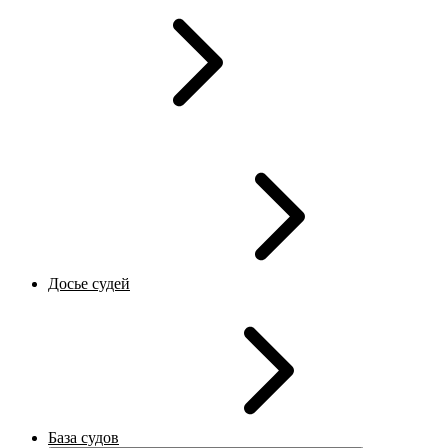
Досье судей
База судов