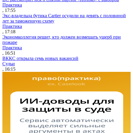
Практика
, 17:55
Экс-владельца бутика Cartier осудили на девять с половиной
лет за таможенную схему
Практика
, 17:18
Экономколлегия решит, кто должен возмещать ущерб при
пожаре
Практика
, 16:51
ВККС открыла семь новых вакансий
Судьи
, 16:15