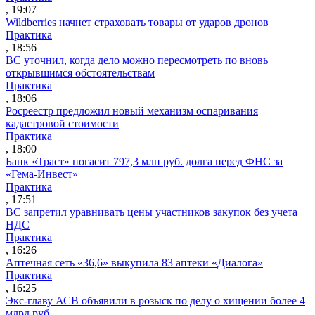
, 19:07
Wildberries начнет страховать товары от ударов дронов
Практика
, 18:56
ВС уточнил, когда дело можно пересмотреть по вновь
открывшимся обстоятельствам
Практика
, 18:06
Росреестр предложил новый механизм оспаривания
кадастровой стоимости
Практика
, 18:00
Банк «Траст» погасит 797,3 млн руб. долга перед ФНС за
«Гема-Инвест»
Практика
, 17:51
ВС запретил уравнивать цены участников закупок без учета
НДС
Практика
, 16:26
Аптечная сеть «36,6» выкупила 83 аптеки «Диалога»
Практика
, 16:25
Экс-главу АСВ объявили в розыск по делу о хищении более 4
млрд руб.