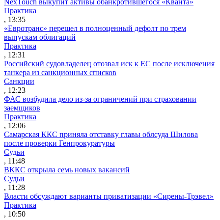
NexTouch выкупит активы обанкротившегося «Кванта»
Практика
, 13:35
«Евротранс» перешел в полноценный дефолт по трем
выпускам облигаций
Практика
, 12:31
Российский судовладелец отозвал иск к ЕС после исключения
танкера из санкционных списков
Санкции
, 12:23
ФАС возбудила дело из-за ограничений при страховании
заемщиков
Практика
, 12:06
Самарская ККС приняла отставку главы облсуда Шилова
после проверки Генпрокуратуры
Судьи
, 11:48
ВККС открыла семь новых вакансий
Судьи
, 11:28
Власти обсуждают варианты приватизации «Сирены-Трэвел»
Практика
, 10:50