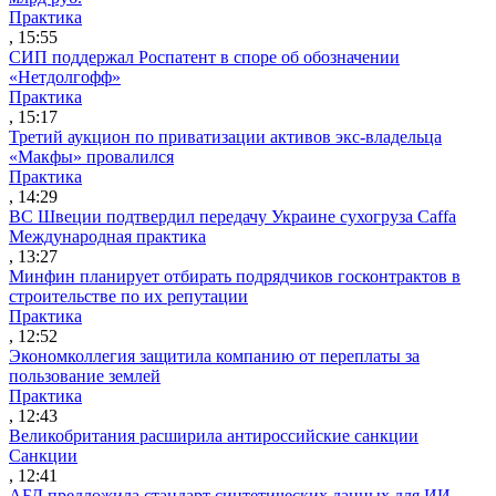
Практика
, 15:55
СИП поддержал Роспатент в споре об обозначении
«Нетдолгофф»
Практика
, 15:17
Третий аукцион по приватизации активов экс-владельца
«Макфы» провалился
Практика
, 14:29
ВС Швеции подтвердил передачу Украине сухогруза Caffa
Международная практика
, 13:27
Минфин планирует отбирать подрядчиков госконтрактов в
строительстве по их репутации
Практика
, 12:52
Экономколлегия защитила компанию от переплаты за
пользование землей
Практика
, 12:43
Великобритания расширила антироссийские санкции
Санкции
, 12:41
АБД предложила стандарт синтетических данных для ИИ-