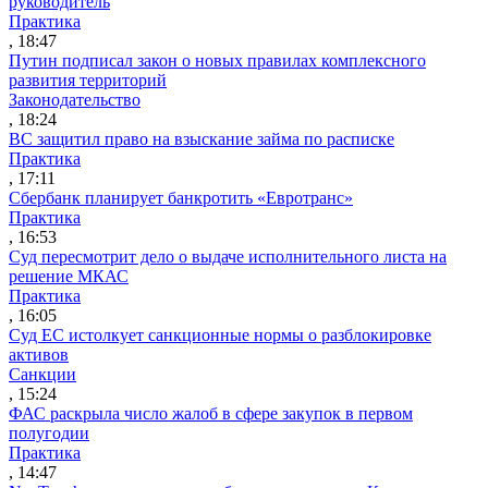
руководитель
Практика
, 18:47
Путин подписал закон о новых правилах комплексного
развития территорий
Законодательство
, 18:24
ВС защитил право на взыскание займа по расписке
Практика
, 17:11
Сбербанк планирует банкротить «Евротранс»
Практика
, 16:53
Суд пересмотрит дело о выдаче исполнительного листа на
решение МКАС
Практика
, 16:05
Суд ЕС истолкует санкционные нормы о разблокировке
активов
Санкции
, 15:24
ФАС раскрыла число жалоб в сфере закупок в первом
полугодии
Практика
, 14:47