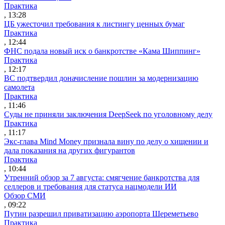
Практика
, 13:28
ЦБ ужесточил требования к листингу ценных бумаг
Практика
, 12:44
ФНС подала новый иск о банкротстве «Кама Шиппинг»
Практика
, 12:17
ВС подтвердил доначисление пошлин за модернизацию
самолета
Практика
, 11:46
Суды не приняли заключения DeepSeek по уголовному делу
Практика
, 11:17
Экс-глава Mind Money признала вину по делу о хищении и
дала показания на других фигурантов
Практика
, 10:44
Утренний обзор за 7 августа: смягчение банкротства для
селлеров и требования для статуса нацмодели ИИ
Обзор СМИ
, 09:22
Путин разрешил приватизацию аэропорта Шереметьево
Практика