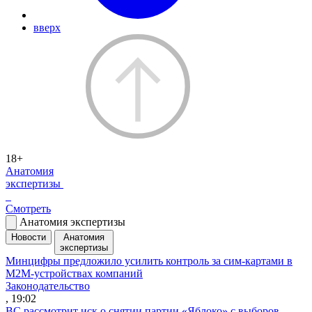
вверх
18+
Анатомия
экспертизы
Смотреть
Анатомия экспертизы
Новости
Анатомия
экспертизы
Минцифры предложило усилить контроль за сим-картами в
M2M-устройствах компаний
Законодательство
, 19:02
ВС рассмотрит иск о снятии партии «Яблоко» с выборов