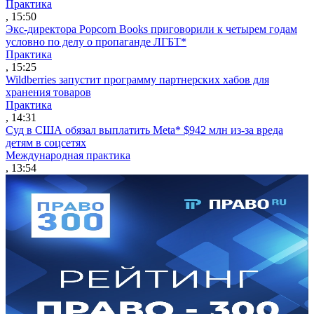
Практика
, 15:50
Экс-директора Popcorn Books приговорили к четырем годам
условно по делу о пропаганде ЛГБТ*
Практика
, 15:25
Wildberries запустит программу партнерских хабов для
хранения товаров
Практика
, 14:31
Суд в США обязал выплатить Meta* $942 млн из-за вреда
детям в соцсетях
Международная практика
, 13:54