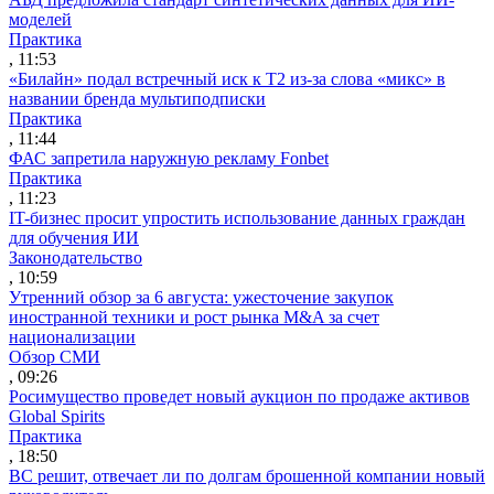
моделей
Практика
, 11:53
«Билайн» подал встречный иск к Т2 из-за слова «микс» в
названии бренда мультиподписки
Практика
, 11:44
ФАС запретила наружную рекламу Fonbet
Практика
, 11:23
IT-бизнес просит упростить использование данных граждан
для обучения ИИ
Законодательство
, 10:59
Утренний обзор за 6 августа: ужесточение закупок
иностранной техники и рост рынка M&A за счет
национализации
Обзор СМИ
, 09:26
Росимущество проведет новый аукцион по продаже активов
Global Spirits
Практика
, 18:50
ВС решит, отвечает ли по долгам брошенной компании новый