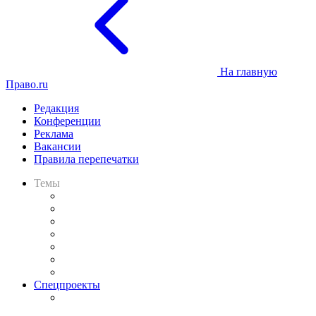
На главную
Право.ru
Редакция
Конференции
Реклама
Вакансии
Правила перепечатки
Темы
Практика
Законодательство
Процесс
Исследования
Рынок юридических услуг
Юридическое сообщество
Важнейшие правовые темы в прессе
Спецпроекты
Подкаст «В здравом уме
и твёрдой памяти»