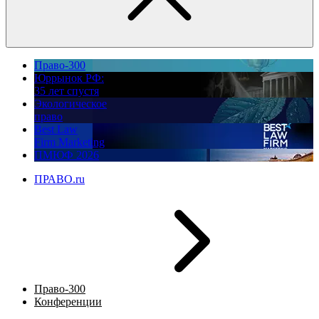
Право-300
Юррынок РФ:
35 лет спустя
Экологическое
право
Best Law
Firm Marketing
ПМЮФ 2026
ПРАВО.ru
Право-300
Конференции