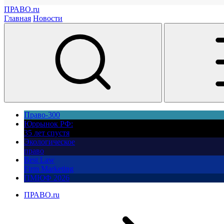
ПРАВО.ru
Главная
Новости
Право-300
Юррынок РФ:
35 лет спустя
Экологическое
право
Best Law
Firm Marketing
ПМЮФ 2026
ПРАВО.ru