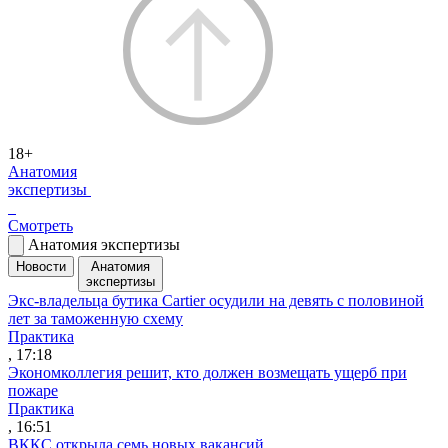
18+
Анатомия
экспертизы
Смотреть
Анатомия экспертизы
Новости
Анатомия
экспертизы
Экс-владельца бутика Cartier осудили на девять с половиной
лет за таможенную схему
Практика
, 17:18
Экономколлегия решит, кто должен возмещать ущерб при
пожаре
Практика
, 16:51
ВККС открыла семь новых вакансий