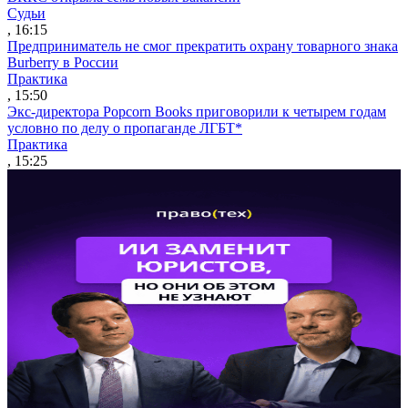
Судьи
, 16:15
Предприниматель не смог прекратить охрану товарного знака
Burberry в России
Практика
, 15:50
Экс-директора Popcorn Books приговорили к четырем годам
условно по делу о пропаганде ЛГБТ*
Практика
, 15:25