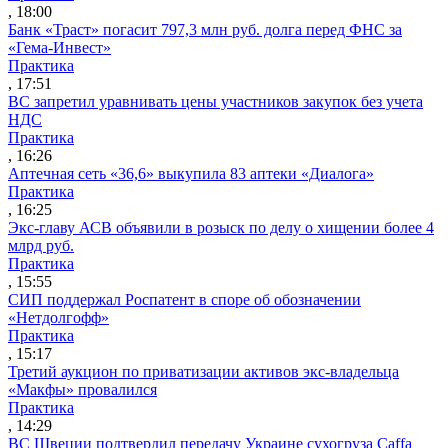
, 18:00
Банк «Траст» погасит 797,3 млн руб. долга перед ФНС за
«Гема-Инвест»
Практика
, 17:51
ВС запретил уравнивать цены участников закупок без учета
НДС
Практика
, 16:26
Аптечная сеть «36,6» выкупила 83 аптеки «Диалога»
Практика
, 16:25
Экс-главу АСВ объявили в розыск по делу о хищении более 4
млрд руб.
Практика
, 15:55
СИП поддержал Роспатент в споре об обозначении
«Нетдолгофф»
Практика
, 15:17
Третий аукцион по приватизации активов экс-владельца
«Макфы» провалился
Практика
, 14:29
ВС Швеции подтвердил передачу Украине сухогруза Caffa