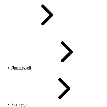
Досье судей
База судов