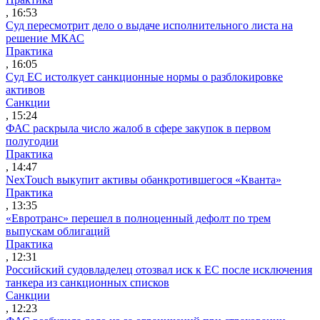
, 16:53
Суд пересмотрит дело о выдаче исполнительного листа на
решение МКАС
Практика
, 16:05
Суд ЕС истолкует санкционные нормы о разблокировке
активов
Санкции
, 15:24
ФАС раскрыла число жалоб в сфере закупок в первом
полугодии
Практика
, 14:47
NexTouch выкупит активы обанкротившегося «Кванта»
Практика
, 13:35
«Евротранс» перешел в полноценный дефолт по трем
выпускам облигаций
Практика
, 12:31
Российский судовладелец отозвал иск к ЕС после исключения
танкера из санкционных списков
Санкции
, 12:23