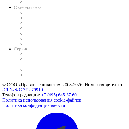
Авто
Судебная база
Картотека арбитражных дел
Решения арбитражных судов
Календарь рассмотрения арбитражных дел
Досье судей
Информация о судах
RSS лента новостей
Вакансии для юристов
Сервисы
Справочно-правовая система
Casebook: мониторинг дел
и компаний
Caselook: поиск и анализ практики
CASE.ONE: управление юридической службой
© ООО «Правовые новости». 2008-2026.
Номер свидетельства
ЭЛ № ФС 77 - 79910
.
Телефон редакции:
+7 (495) 645 37 60
Политика использования cookie-файлов
Политика конфиденциальности