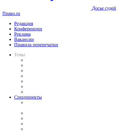
Досье судей
Право.ru
Редакция
Конференции
Реклама
Вакансии
Правила перепечатки
Темы
Практика
Законодательство
Процесс
Исследования
Рынок юридических услуг
Юридическое сообщество
Важнейшие правовые темы в прессе
Спецпроекты
Подкаст «В здравом уме
и твёрдой памяти»
Legal Design
Банкротная панорама
Советы для литигаторов
Сговоры на торгах