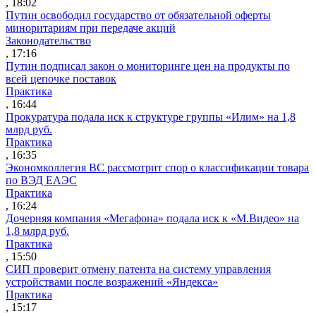
, 18:02
Путин освободил государство от обязательной оферты
миноритариям при передаче акций
Законодательство
, 17:16
Путин подписал закон о мониторинге цен на продукты по
всей цепочке поставок
Практика
, 16:44
Прокуратура подала иск к структуре группы «Илим» на 1,8
млрд руб.
Практика
, 16:35
Экономколлегия ВС рассмотрит спор о классификации товара
по ВЭД ЕАЭС
Практика
, 16:24
Дочерняя компания «Мегафона» подала иск к «М.Видео» на
1,8 млрд руб.
Практика
, 15:50
СИП проверит отмену патента на систему управления
устройствами после возражений «Яндекса»
Практика
, 15:17