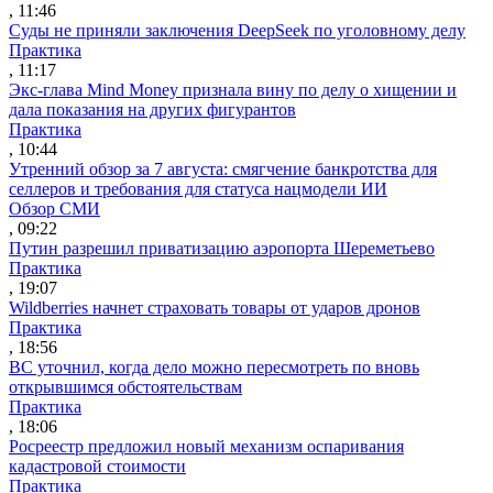
, 11:46
Суды не приняли заключения DeepSeek по уголовному делу
Практика
, 11:17
Экс-глава Mind Money признала вину по делу о хищении и
дала показания на других фигурантов
Практика
, 10:44
Утренний обзор за 7 августа: смягчение банкротства для
селлеров и требования для статуса нацмодели ИИ
Обзор СМИ
, 09:22
Путин разрешил приватизацию аэропорта Шереметьево
Практика
, 19:07
Wildberries начнет страховать товары от ударов дронов
Практика
, 18:56
ВС уточнил, когда дело можно пересмотреть по вновь
открывшимся обстоятельствам
Практика
, 18:06
Росреестр предложил новый механизм оспаривания
кадастровой стоимости
Практика