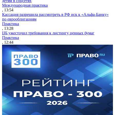
детям в соцсетях
Международная практика
, 13:54
Кассация разрешила рассмотреть в РФ иск к «Альфа-Банку»
по еврооблигациям
Практика
, 13:28
ЦБ ужесточил требования к листингу ценных бумаг
Практика
, 12:44