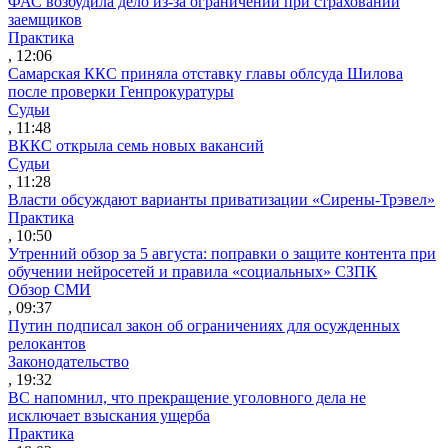
ФАС возбудила дело из-за ограничений при страховании
заемщиков
Практика
, 12:06
Самарская ККС приняла отставку главы облсуда Шилова
после проверки Генпрокуратуры
Судьи
, 11:48
ВККС открыла семь новых вакансий
Судьи
, 11:28
Власти обсуждают варианты приватизации «Сирены-Трэвел»
Практика
, 10:50
Утренний обзор за 5 августа: поправки о защите контента при
обучении нейросетей и правила «социальных» СЗПК
Обзор СМИ
, 09:37
Путин подписал закон об ограничениях для осужденных
релокантов
Законодательство
, 19:32
ВС напомнил, что прекращение уголовного дела не
исключает взыскания ущерба
Практика