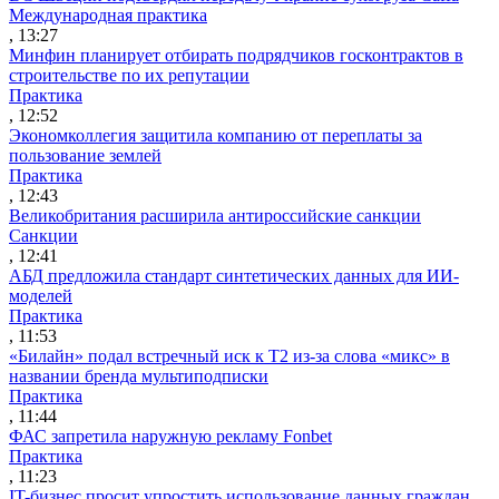
Международная практика
, 13:27
Минфин планирует отбирать подрядчиков госконтрактов в
строительстве по их репутации
Практика
, 12:52
Экономколлегия защитила компанию от переплаты за
пользование землей
Практика
, 12:43
Великобритания расширила антироссийские санкции
Санкции
, 12:41
АБД предложила стандарт синтетических данных для ИИ-
моделей
Практика
, 11:53
«Билайн» подал встречный иск к Т2 из-за слова «микс» в
названии бренда мультиподписки
Практика
, 11:44
ФАС запретила наружную рекламу Fonbet
Практика
, 11:23
IT-бизнес просит упростить использование данных граждан