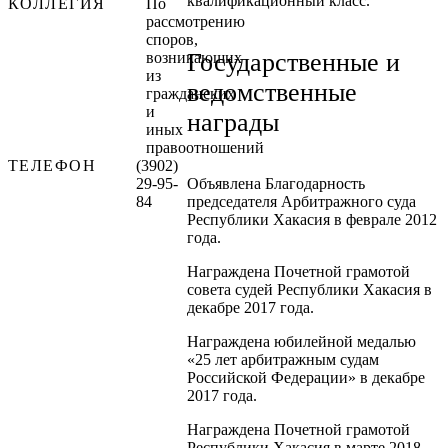
квалификационный класс.
КОЛЛЕГИЯ
По
рассмотрению
споров,
Государственные и
возникающих
из
ведомственные
гражданских
и
награды
иных
правоотношений
ТЕЛЕФОН
(3902)
29-95-
Объявлена Благодарность
84
председателя Арбитражного суда
Республики Хакасия в феврале 2012
года.
Награждена Почетной грамотой
совета судей Республики Хакасия в
декабре 2017 года.
Награждена юбилейной медалью
«25 лет арбитражным судам
Российской Федерации» в декабре
2017 года.
Награждена Почетной грамотой
Республики Хакасия в марте 2018