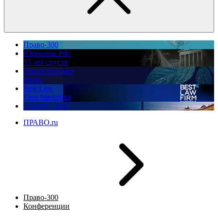
Право-300
Юррынок РФ:
35 лет спустя
Экологическое
право
Best Law
Firm Marketing
ПМЮФ 2026
ПРАВО.ru
Право-300
Конференции