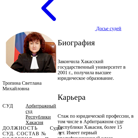
Досье судей
Биография
Закончила Хакасский
государственный университет в
2001 г., получила высшее
юридическое образование.
Тропина Светлана
Михайловна
Карьера
СУД
Арбитражный
суд
Стаж по юридической профессии, в
Республики
том числе в Арбитражном суде
Хакасия
Республики Хакасия, более 15
ДОЛЖНОСТЬ
Судья
лет. Имеет первый
СУД. СОСТАВ №
1