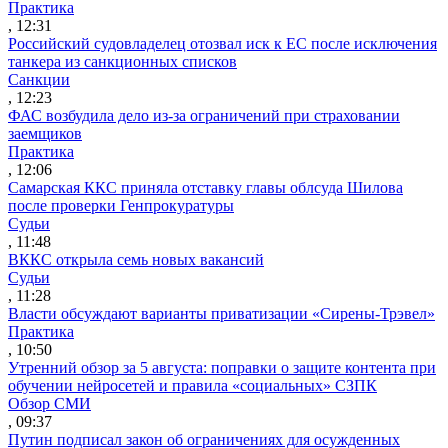
Практика
, 12:31
Российский судовладелец отозвал иск к ЕС после исключения
танкера из санкционных списков
Санкции
, 12:23
ФАС возбудила дело из-за ограничений при страховании
заемщиков
Практика
, 12:06
Самарская ККС приняла отставку главы облсуда Шилова
после проверки Генпрокуратуры
Судьи
, 11:48
ВККС открыла семь новых вакансий
Судьи
, 11:28
Власти обсуждают варианты приватизации «Сирены-Трэвел»
Практика
, 10:50
Утренний обзор за 5 августа: поправки о защите контента при
обучении нейросетей и правила «социальных» СЗПК
Обзор СМИ
, 09:37
Путин подписал закон об ограничениях для осужденных