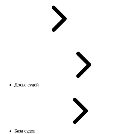
Досье судей
База судов