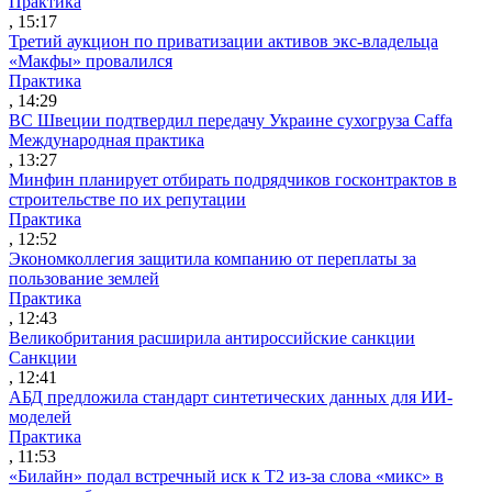
Практика
, 15:17
Третий аукцион по приватизации активов экс-владельца
«Макфы» провалился
Практика
, 14:29
ВС Швеции подтвердил передачу Украине сухогруза Caffa
Международная практика
, 13:27
Минфин планирует отбирать подрядчиков госконтрактов в
строительстве по их репутации
Практика
, 12:52
Экономколлегия защитила компанию от переплаты за
пользование землей
Практика
, 12:43
Великобритания расширила антироссийские санкции
Санкции
, 12:41
АБД предложила стандарт синтетических данных для ИИ-
моделей
Практика
, 11:53
«Билайн» подал встречный иск к Т2 из-за слова «микс» в