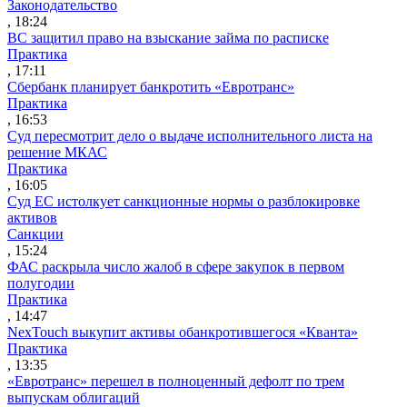
Законодательство
, 18:24
ВС защитил право на взыскание займа по расписке
Практика
, 17:11
Сбербанк планирует банкротить «Евротранс»
Практика
, 16:53
Суд пересмотрит дело о выдаче исполнительного листа на
решение МКАС
Практика
, 16:05
Суд ЕС истолкует санкционные нормы о разблокировке
активов
Санкции
, 15:24
ФАС раскрыла число жалоб в сфере закупок в первом
полугодии
Практика
, 14:47
NexTouch выкупит активы обанкротившегося «Кванта»
Практика
, 13:35
«Евротранс» перешел в полноценный дефолт по трем
выпускам облигаций