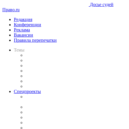
Досье судей
Право.ru
Редакция
Конференции
Реклама
Вакансии
Правила перепечатки
Темы
Практика
Законодательство
Процесс
Исследования
Рынок юридических услуг
Юридическое сообщество
Важнейшие правовые темы в прессе
Спецпроекты
Подкаст «В здравом уме
и твёрдой памяти»
Legal Design
Банкротная панорама
Советы для литигаторов
Сговоры на торгах
Авто