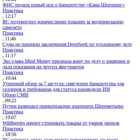
ФНС подала новый иск о банкротстве «Кама Шиппинг»
Практика
, 12:17
ВС подтвердил доначисление пошлин за модернизацию
самолета
Практика
, 11:46
Суды не приняли заключения DeepSeek по уголовному делу
Практика
, 11:17
Экс-глава Mind Money признала вину по делу о хищении и
дала показания на других фигурантов
Практика
, 10:44
Утренний обзор за 7 августа: смягчение банкротства для
селлеров и требования для статуса нацмодели ИИ
Обзор СМИ
, 09:22
Путин разрешил приватизацию аэропорта Шереметьево
Практика
, 19:07
Wildberries начнет страховать товары от ударов дронов
Практика
, 18:56
ВС уточнил, когда дело можно пересмотреть по вновь