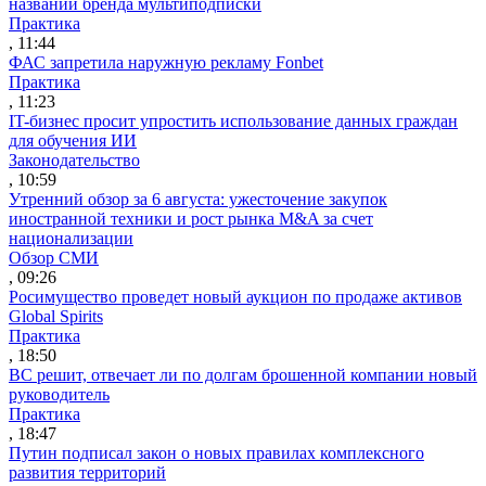
названии бренда мультиподписки
Практика
, 11:44
ФАС запретила наружную рекламу Fonbet
Практика
, 11:23
IT-бизнес просит упростить использование данных граждан
для обучения ИИ
Законодательство
, 10:59
Утренний обзор за 6 августа: ужесточение закупок
иностранной техники и рост рынка M&A за счет
национализации
Обзор СМИ
, 09:26
Росимущество проведет новый аукцион по продаже активов
Global Spirits
Практика
, 18:50
ВС решит, отвечает ли по долгам брошенной компании новый
руководитель
Практика
, 18:47
Путин подписал закон о новых правилах комплексного
развития территорий