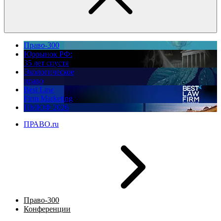
Право-300
Юррынок РФ:
35 лет спустя
Экологическое
право
Best Law
Firm Marketing
ПМЮФ 2026
ПРАВО.ru
Право-300
Конференции