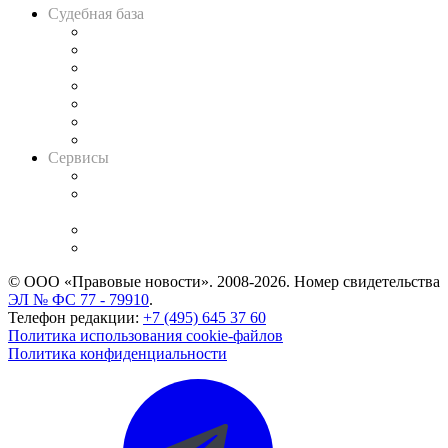
Судебная база
Картотека арбитражных дел
Решения арбитражных судов
Календарь рассмотрения арбитражных дел
Досье судей
Информация о судах
RSS лента новостей
Вакансии для юристов
Сервисы
Справочно-правовая система
Casebook: мониторинг дел
и компаний
Caselook: поиск и анализ практики
CASE.ONE: управление юридической службой
© ООО «Правовые новости». 2008-2026.
Номер свидетельства
ЭЛ № ФС 77 - 79910
.
Телефон редакции:
+7 (495) 645 37 60
Политика использования cookie-файлов
Политика конфиденциальности