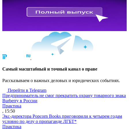
Cамый масштабный и точный канал о праве
Рассказываем о важных деловых и юридических событиях.
Перейти в Telegram
Предприниматель не смог прекратить охрану товарного знака
Burberry в России
Практика
, 15:50
Экс-директора Popcorn Books приговорили к четырем годам
условно по делу о пропаганде ЛГБТ*
Практика