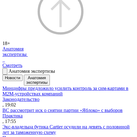
18+
Анатомия
экспертизы
Смотреть
Анатомия экспертизы
Новости
Анатомия
экспертизы
Минцифры предложило усилить контроль за сим-картами в
M2M-устройствах компаний
Законодательство
, 19:02
ВС рассмотрит иск о снятии партии «Яблоко» с выборов
Практика
, 17:55
Экс-владельца бутика Cartier осудили на девять с половиной
лет за таможенную схему