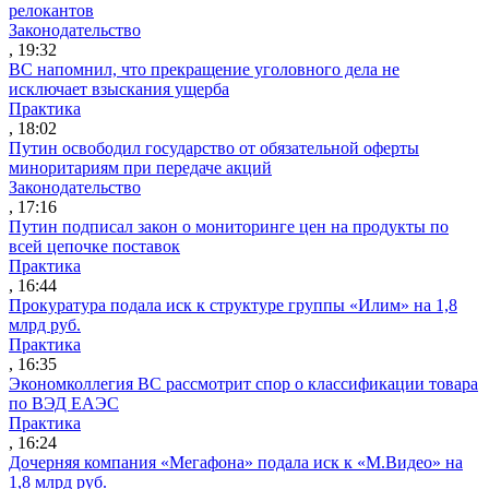
релокантов
Законодательство
, 19:32
ВС напомнил, что прекращение уголовного дела не
исключает взыскания ущерба
Практика
, 18:02
Путин освободил государство от обязательной оферты
миноритариям при передаче акций
Законодательство
, 17:16
Путин подписал закон о мониторинге цен на продукты по
всей цепочке поставок
Практика
, 16:44
Прокуратура подала иск к структуре группы «Илим» на 1,8
млрд руб.
Практика
, 16:35
Экономколлегия ВС рассмотрит спор о классификации товара
по ВЭД ЕАЭС
Практика
, 16:24
Дочерняя компания «Мегафона» подала иск к «М.Видео» на
1,8 млрд руб.