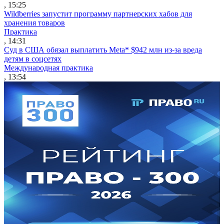
, 15:25
Wildberries запустит программу партнерских хабов для
хранения товаров
Практика
, 14:31
Суд в США обязал выплатить Meta* $942 млн из-за вреда
детям в соцсетях
Международная практика
, 13:54