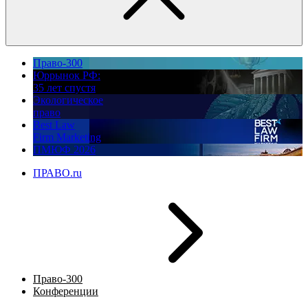
Право-300
Юррынок РФ:
35 лет спустя
Экологическое
право
Best Law
Firm Marketing
ПМЮФ 2026
ПРАВО.ru
Право-300
Конференции