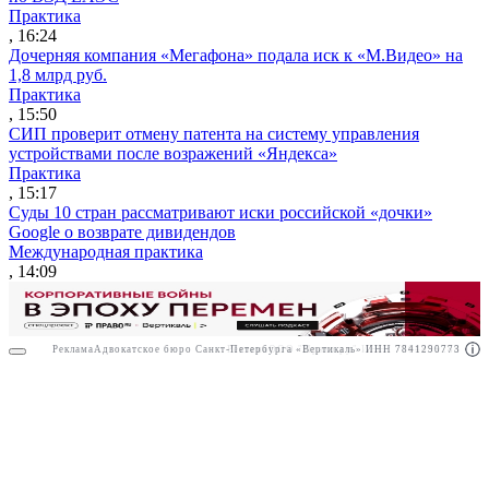
Практика
, 16:24
Дочерняя компания «Мегафона» подала иск к «М.Видео» на
1,8 млрд руб.
Практика
, 15:50
СИП проверит отмену патента на систему управления
устройствами после возражений «Яндекса»
Практика
, 15:17
Суды 10 стран рассматривают иски российской «дочки»
Google о возврате дивидендов
Международная практика
, 14:09
Реклама
Адвокатское бюро Санкт-Петербурга «Вертикаль» ИНН 7841290773
Реклама
ООО "Право.ру" ИНН: 7704835288