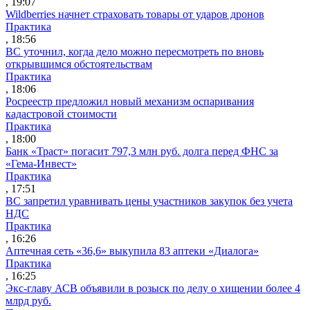
, 19:07
Wildberries начнет страховать товары от ударов дронов
Практика
, 18:56
ВС уточнил, когда дело можно пересмотреть по вновь
открывшимся обстоятельствам
Практика
, 18:06
Росреестр предложил новый механизм оспаривания
кадастровой стоимости
Практика
, 18:00
Банк «Траст» погасит 797,3 млн руб. долга перед ФНС за
«Гема-Инвест»
Практика
, 17:51
ВС запретил уравнивать цены участников закупок без учета
НДС
Практика
, 16:26
Аптечная сеть «36,6» выкупила 83 аптеки «Диалога»
Практика
, 16:25
Экс-главу АСВ объявили в розыск по делу о хищении более 4
млрд руб.