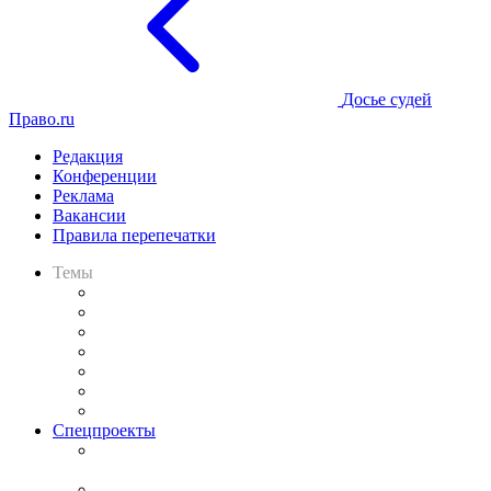
Досье судей
Право.ru
Редакция
Конференции
Реклама
Вакансии
Правила перепечатки
Темы
Практика
Законодательство
Процесс
Исследования
Рынок юридических услуг
Юридическое сообщество
Важнейшие правовые темы в прессе
Спецпроекты
Подкаст «В здравом уме
и твёрдой памяти»
Legal Design