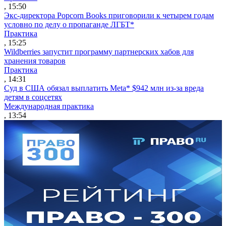
, 15:50
Экс-директора Popcorn Books приговорили к четырем годам
условно по делу о пропаганде ЛГБТ*
Практика
, 15:25
Wildberries запустит программу партнерских хабов для
хранения товаров
Практика
, 14:31
Суд в США обязал выплатить Meta* $942 млн из-за вреда
детям в соцсетях
Международная практика
, 13:54