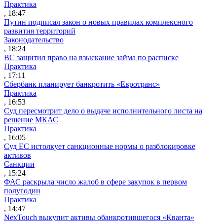
Практика
, 18:47
Путин подписал закон о новых правилах комплексного
развития территорий
Законодательство
, 18:24
ВС защитил право на взыскание займа по расписке
Практика
, 17:11
Сбербанк планирует банкротить «Евротранс»
Практика
, 16:53
Суд пересмотрит дело о выдаче исполнительного листа на
решение МКАС
Практика
, 16:05
Суд ЕС истолкует санкционные нормы о разблокировке
активов
Санкции
, 15:24
ФАС раскрыла число жалоб в сфере закупок в первом
полугодии
Практика
, 14:47
NexTouch выкупит активы обанкротившегося «Кванта»