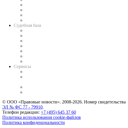
Банкротная панорама
Советы для литигаторов
Сговоры на торгах
Авто
Судебная база
Картотека арбитражных дел
Решения арбитражных судов
Календарь рассмотрения арбитражных дел
Досье судей
Информация о судах
RSS лента новостей
Вакансии для юристов
Сервисы
Справочно-правовая система
Casebook: мониторинг дел
и компаний
Caselook: поиск и анализ практики
CASE.ONE: управление юридической службой
© ООО «Правовые новости». 2008-2026.
Номер свидетельства
ЭЛ № ФС 77 - 79910
.
Телефон редакции:
+7 (495) 645 37 60
Политика использования cookie-файлов
Политика конфиденциальности