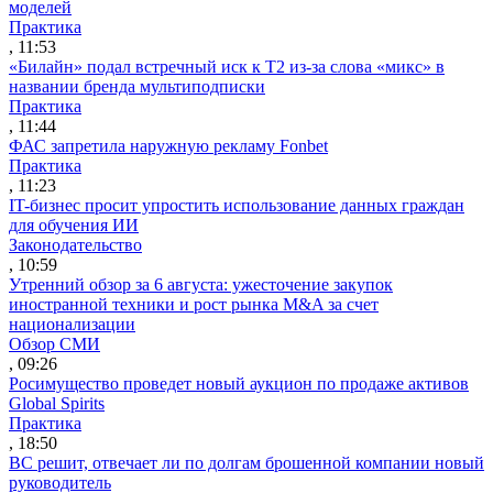
моделей
Практика
, 11:53
«Билайн» подал встречный иск к Т2 из-за слова «микс» в
названии бренда мультиподписки
Практика
, 11:44
ФАС запретила наружную рекламу Fonbet
Практика
, 11:23
IT-бизнес просит упростить использование данных граждан
для обучения ИИ
Законодательство
, 10:59
Утренний обзор за 6 августа: ужесточение закупок
иностранной техники и рост рынка M&A за счет
национализации
Обзор СМИ
, 09:26
Росимущество проведет новый аукцион по продаже активов
Global Spirits
Практика
, 18:50
ВС решит, отвечает ли по долгам брошенной компании новый
руководитель