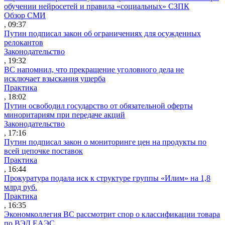
обучении нейросетей и правила «социальных» СЗПК
Обзор СМИ
, 09:37
Путин подписал закон об ограничениях для осужденных
релокантов
Законодательство
, 19:32
ВС напомнил, что прекращение уголовного дела не
исключает взыскания ущерба
Практика
, 18:02
Путин освободил государство от обязательной оферты
миноритариям при передаче акций
Законодательство
, 17:16
Путин подписал закон о мониторинге цен на продукты по
всей цепочке поставок
Практика
, 16:44
Прокуратура подала иск к структуре группы «Илим» на 1,8
млрд руб.
Практика
, 16:35
Экономколлегия ВС рассмотрит спор о классификации товара
по ВЭД ЕАЭС