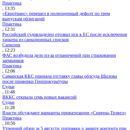
Практика
, 13:35
«Евротранс» перешел в полноценный дефолт по трем
выпускам облигаций
Практика
, 12:31
Российский судовладелец отозвал иск к ЕС после исключения
танкера из санкционных списков
Санкции
, 12:23
ФАС возбудила дело из-за ограничений при страховании
заемщиков
Практика
, 12:06
Самарская ККС приняла отставку главы облсуда Шилова
после проверки Генпрокуратуры
Судьи
, 11:48
ВККС открыла семь новых вакансий
Судьи
, 11:28
Власти обсуждают варианты приватизации «Сирены-Трэвел»
Практика
, 10:50
Утренний обзор за 5 августа: поправки о защите контента при