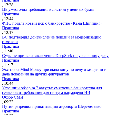
Практика
, 13:28
ЦБ ужесточил требования к листингу ценных бумаг
Практика
, 12:44
ФНС подала новый иск о банкротстве «Кама Шиппинг»
Практика
, 12:17
ВС подтвердил доначисление пошлин за модернизацию
самолета
Практика
, 11:46
Суды не приняли заключения DeepSeek по уголовному делу
Практика
, 11:17
Экс-глава Mind Money признала вину по делу о хищении и
дала показания на других фигурантов
Практика
, 10:44
Утренний обзор за 7 августа: смягчение банкротства для
селлеров и требования для статуса нацмодели ИИ
Обзор СМИ
, 09:22
Путин разрешил приватизацию аэропорта Шереметьево
Практика