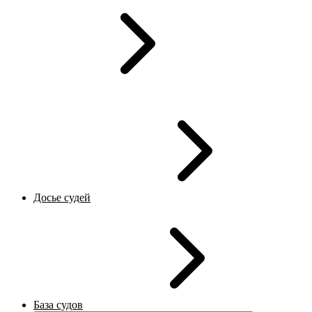
Досье судей
База судов