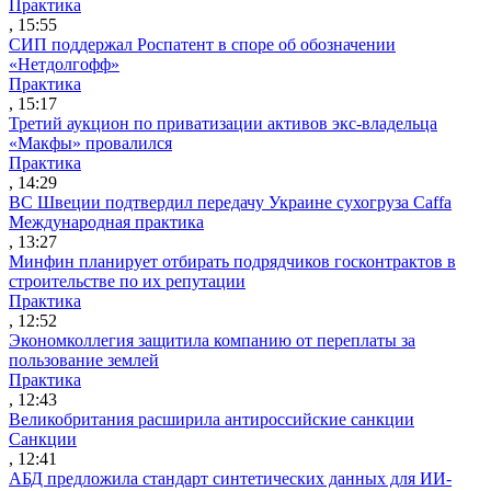
Практика
, 15:55
СИП поддержал Роспатент в споре об обозначении
«Нетдолгофф»
Практика
, 15:17
Третий аукцион по приватизации активов экс-владельца
«Макфы» провалился
Практика
, 14:29
ВС Швеции подтвердил передачу Украине сухогруза Caffa
Международная практика
, 13:27
Минфин планирует отбирать подрядчиков госконтрактов в
строительстве по их репутации
Практика
, 12:52
Экономколлегия защитила компанию от переплаты за
пользование землей
Практика
, 12:43
Великобритания расширила антироссийские санкции
Санкции
, 12:41
АБД предложила стандарт синтетических данных для ИИ-