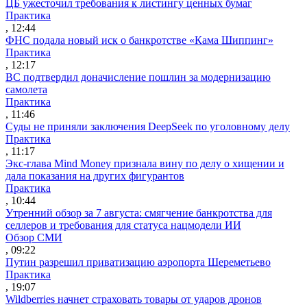
ЦБ ужесточил требования к листингу ценных бумаг
Практика
, 12:44
ФНС подала новый иск о банкротстве «Кама Шиппинг»
Практика
, 12:17
ВС подтвердил доначисление пошлин за модернизацию
самолета
Практика
, 11:46
Суды не приняли заключения DeepSeek по уголовному делу
Практика
, 11:17
Экс-глава Mind Money признала вину по делу о хищении и
дала показания на других фигурантов
Практика
, 10:44
Утренний обзор за 7 августа: смягчение банкротства для
селлеров и требования для статуса нацмодели ИИ
Обзор СМИ
, 09:22
Путин разрешил приватизацию аэропорта Шереметьево
Практика
, 19:07
Wildberries начнет страховать товары от ударов дронов