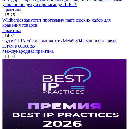
условно по делу о пропаганде ЛГБТ*
Практика
, 15:25
Wildberries запустит программу партнерских хабов для
хранения товаров
Практика
, 14:31
Суд в США обязал выплатить Meta* $942 млн из-за вреда
детям в соцсетях
Международная практика
, 13:54