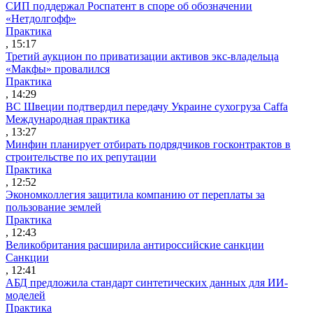
СИП поддержал Роспатент в споре об обозначении
«Нетдолгофф»
Практика
, 15:17
Третий аукцион по приватизации активов экс-владельца
«Макфы» провалился
Практика
, 14:29
ВС Швеции подтвердил передачу Украине сухогруза Caffa
Международная практика
, 13:27
Минфин планирует отбирать подрядчиков госконтрактов в
строительстве по их репутации
Практика
, 12:52
Экономколлегия защитила компанию от переплаты за
пользование землей
Практика
, 12:43
Великобритания расширила антироссийские санкции
Санкции
, 12:41
АБД предложила стандарт синтетических данных для ИИ-
моделей
Практика