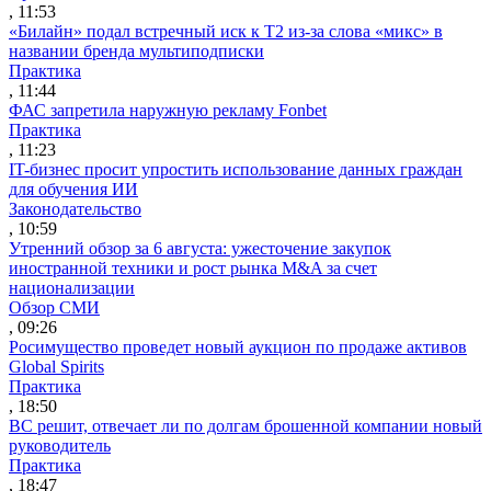
, 11:53
«Билайн» подал встречный иск к Т2 из-за слова «микс» в
названии бренда мультиподписки
Практика
, 11:44
ФАС запретила наружную рекламу Fonbet
Практика
, 11:23
IT-бизнес просит упростить использование данных граждан
для обучения ИИ
Законодательство
, 10:59
Утренний обзор за 6 августа: ужесточение закупок
иностранной техники и рост рынка M&A за счет
национализации
Обзор СМИ
, 09:26
Росимущество проведет новый аукцион по продаже активов
Global Spirits
Практика
, 18:50
ВС решит, отвечает ли по долгам брошенной компании новый
руководитель
Практика
, 18:47