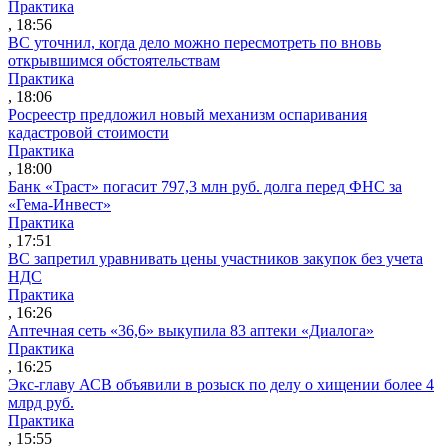
Практика
, 18:56
ВС уточнил, когда дело можно пересмотреть по вновь
открывшимся обстоятельствам
Практика
, 18:06
Росреестр предложил новый механизм оспаривания
кадастровой стоимости
Практика
, 18:00
Банк «Траст» погасит 797,3 млн руб. долга перед ФНС за
«Гема-Инвест»
Практика
, 17:51
ВС запретил уравнивать цены участников закупок без учета
НДС
Практика
, 16:26
Аптечная сеть «36,6» выкупила 83 аптеки «Диалога»
Практика
, 16:25
Экс-главу АСВ объявили в розыск по делу о хищении более 4
млрд руб.
Практика
, 15:55