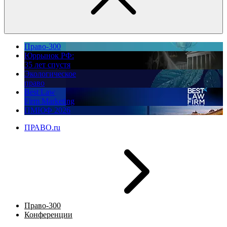
Право-300
Юррынок РФ:
35 лет спустя
Экологическое
право
Best Law
Firm Marketing
ПМЮФ 2026
ПРАВО.ru
Право-300
Конференции