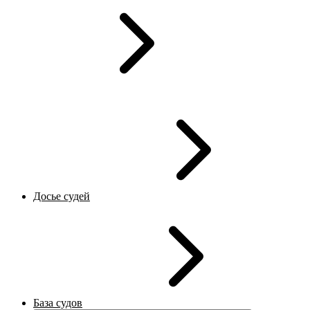
Досье судей
База судов