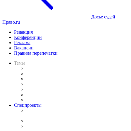
Досье судей
Право.ru
Редакция
Конференции
Реклама
Вакансии
Правила перепечатки
Темы
Практика
Законодательство
Процесс
Исследования
Рынок юридических услуг
Юридическое сообщество
Важнейшие правовые темы в прессе
Спецпроекты
Подкаст «В здравом уме
и твёрдой памяти»
Legal Design
Банкротная панорама