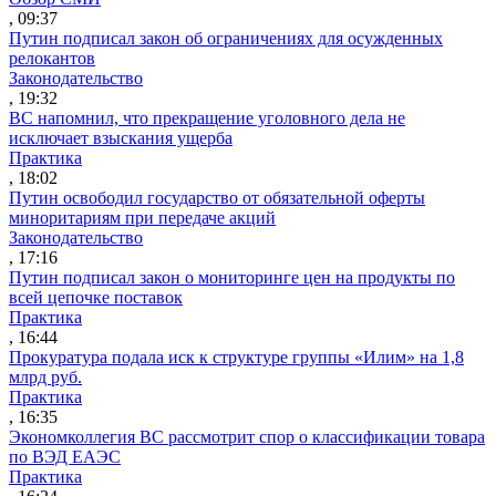
, 09:37
Путин подписал закон об ограничениях для осужденных
релокантов
Законодательство
, 19:32
ВС напомнил, что прекращение уголовного дела не
исключает взыскания ущерба
Практика
, 18:02
Путин освободил государство от обязательной оферты
миноритариям при передаче акций
Законодательство
, 17:16
Путин подписал закон о мониторинге цен на продукты по
всей цепочке поставок
Практика
, 16:44
Прокуратура подала иск к структуре группы «Илим» на 1,8
млрд руб.
Практика
, 16:35
Экономколлегия ВС рассмотрит спор о классификации товара
по ВЭД ЕАЭС
Практика