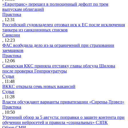
«Евротранс» перешел в полноценный дефолт по трем
выпускам облигаций
Практика
, 12:31
Российский судовладелец отозвал иск к ЕС после исключения
танкера из санкционных списков
Санкции
, 12:23
ФАС возбудила дело из-за ограничений при страховании
заемщиков
Практика
, 12:06
Самарская ККС приняла отставку главы облсуда Шилова
после проверки Генпрокуратуры
Судьи
, 11:48
ВККС открыла семь новых вакансий
Судьи
, 11:28
Власти обсуждают варианты приватизации «Сирены-Трэвел»
Практика
, 10:50
Утренний обзор за 5 августа: поправки о защите контента при
обучении нейросетей и правила «социальных» СЗПК
Обзор СМИ