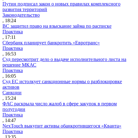
Путин подписал закон о новых правилах комплексного
развития территорий
Законодательство
, 18:24
ВС защитил право на взыскание займа по расписке
Практика
, 17:11
Сбербанк планирует банкротить «Евротранс»
Практика
, 16:53
Суд пересмотрит дело о выдаче исполнительного листа на
решение МКАС
Практика
, 16:05
Суд ЕС истолкует санкционные нормы о разблокировке
активов
Санкции
, 15:24
ФАС раскрыла число жалоб в сфере закупок в первом
полугодии
Практика
, 14:47
NexTouch выкупит активы обанкротившегося «Кванта»
Практика
, 13:35