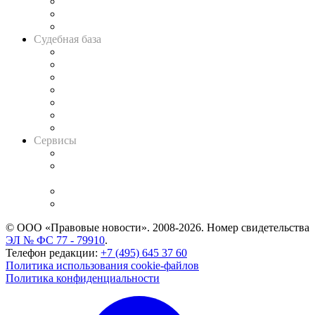
Советы для литигаторов
Сговоры на торгах
Авто
Судебная база
Картотека арбитражных дел
Решения арбитражных судов
Календарь рассмотрения арбитражных дел
Досье судей
Информация о судах
RSS лента новостей
Вакансии для юристов
Сервисы
Справочно-правовая система
Casebook: мониторинг дел
и компаний
Caselook: поиск и анализ практики
CASE.ONE: управление юридической службой
© ООО «Правовые новости». 2008-2026.
Номер свидетельства
ЭЛ № ФС 77 - 79910
.
Телефон редакции:
+7 (495) 645 37 60
Политика использования cookie-файлов
Политика конфиденциальности