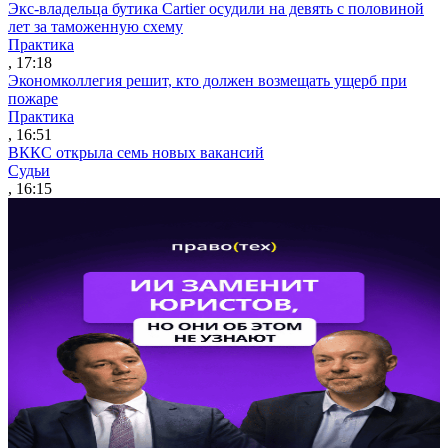
Экс-владельца бутика Cartier осудили на девять с половиной
лет за таможенную схему
Практика
, 17:18
Экономколлегия решит, кто должен возмещать ущерб при
пожаре
Практика
, 16:51
ВККС открыла семь новых вакансий
Судьи
, 16:15