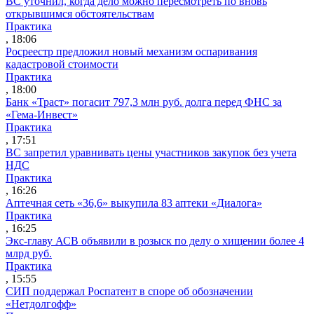
ВС уточнил, когда дело можно пересмотреть по вновь
открывшимся обстоятельствам
Практика
, 18:06
Росреестр предложил новый механизм оспаривания
кадастровой стоимости
Практика
, 18:00
Банк «Траст» погасит 797,3 млн руб. долга перед ФНС за
«Гема-Инвест»
Практика
, 17:51
ВС запретил уравнивать цены участников закупок без учета
НДС
Практика
, 16:26
Аптечная сеть «36,6» выкупила 83 аптеки «Диалога»
Практика
, 16:25
Экс-главу АСВ объявили в розыск по делу о хищении более 4
млрд руб.
Практика
, 15:55
СИП поддержал Роспатент в споре об обозначении
«Нетдолгофф»