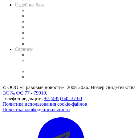
Судебная база
Картотека арбитражных дел
Решения арбитражных судов
Календарь рассмотрения арбитражных дел
Досье судей
Информация о судах
RSS лента новостей
Вакансии для юристов
Сервисы
Справочно-правовая система
Casebook: мониторинг дел
и компаний
Caselook: поиск и анализ практики
CASE.ONE: управление юридической службой
© ООО «Правовые новости». 2008-2026.
Номер свидетельства
ЭЛ № ФС 77 - 79910
.
Телефон редакции:
+7 (495) 645 37 60
Политика использования cookie-файлов
Политика конфиденциальности