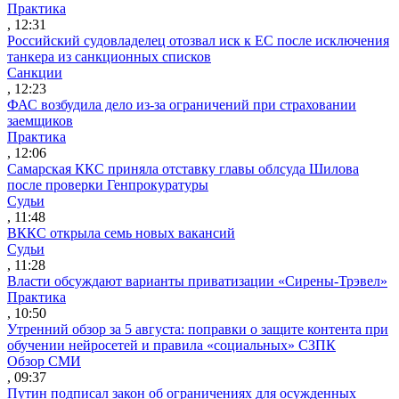
Практика
, 12:31
Российский судовладелец отозвал иск к ЕС после исключения
танкера из санкционных списков
Санкции
, 12:23
ФАС возбудила дело из-за ограничений при страховании
заемщиков
Практика
, 12:06
Самарская ККС приняла отставку главы облсуда Шилова
после проверки Генпрокуратуры
Судьи
, 11:48
ВККС открыла семь новых вакансий
Судьи
, 11:28
Власти обсуждают варианты приватизации «Сирены-Трэвел»
Практика
, 10:50
Утренний обзор за 5 августа: поправки о защите контента при
обучении нейросетей и правила «социальных» СЗПК
Обзор СМИ
, 09:37
Путин подписал закон об ограничениях для осужденных