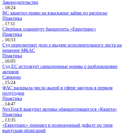
Законодательство
, 18:24
ВС защитил право на взыскание займа по расписке
Практика
, 17:11
Сбербанк планирует банкротить «Евротранс»
Практика
, 16:53
Суд пересмотрит дело о выдаче исполнительного листа на
решение МКАС
Практика
, 16:05
Суд ЕС истолкует санкционные нормы о разблокировке
активов
Санкции
, 15:24
ФАС раскрыла число жалоб в сфере закупок в первом
полугодии
Практика
, 14:47
NexTouch выкупит активы обанкротившегося «Кванта»
Практика
, 13:35
«Евротранс» перешел в полноценный дефолт по трем
выпускам облигаций