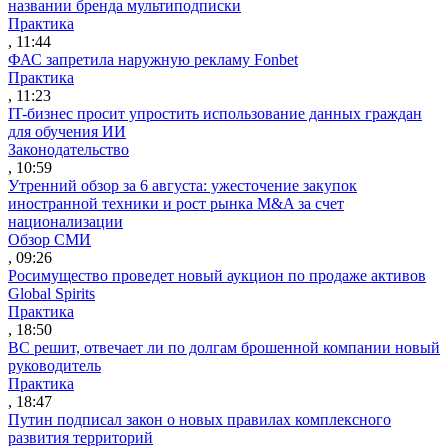
названии бренда мультиподписки
Практика
, 11:44
ФАС запретила наружную рекламу Fonbet
Практика
, 11:23
IT-бизнес просит упростить использование данных граждан
для обучения ИИ
Законодательство
, 10:59
Утренний обзор за 6 августа: ужесточение закупок
иностранной техники и рост рынка M&A за счет
национализации
Обзор СМИ
, 09:26
Росимущество проведет новый аукцион по продаже активов
Global Spirits
Практика
, 18:50
ВС решит, отвечает ли по долгам брошенной компании новый
руководитель
Практика
, 18:47
Путин подписал закон о новых правилах комплексного
развития территорий