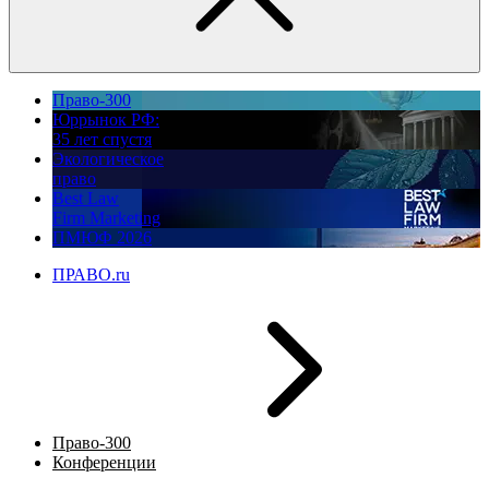
Право-300
Юррынок РФ:
35 лет спустя
Экологическое
право
Best Law
Firm Marketing
ПМЮФ 2026
ПРАВО.ru
Право-300
Конференции