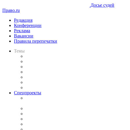
Досье судей
Право.ru
Редакция
Конференции
Реклама
Вакансии
Правила перепечатки
Темы
Практика
Законодательство
Процесс
Исследования
Рынок юридических услуг
Юридическое сообщество
Важнейшие правовые темы в прессе
Спецпроекты
Подкаст «В здравом уме
и твёрдой памяти»
Legal Design
Банкротная панорама
Советы для литигаторов
Сговоры на торгах
Авто