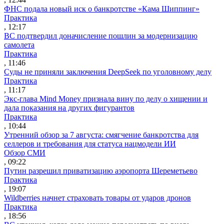
ФНС подала новый иск о банкротстве «Кама Шиппинг»
Практика
, 12:17
ВС подтвердил доначисление пошлин за модернизацию
самолета
Практика
, 11:46
Суды не приняли заключения DeepSeek по уголовному делу
Практика
, 11:17
Экс-глава Mind Money признала вину по делу о хищении и
дала показания на других фигурантов
Практика
, 10:44
Утренний обзор за 7 августа: смягчение банкротства для
селлеров и требования для статуса нацмодели ИИ
Обзор СМИ
, 09:22
Путин разрешил приватизацию аэропорта Шереметьево
Практика
, 19:07
Wildberries начнет страховать товары от ударов дронов
Практика
, 18:56