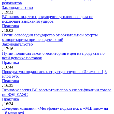
релокантов
Законодательство
, 19:32
ВС напомнил, что прекращение уголовного дела не
исключает взыскания ущерба
Практика
, 18:02
Путин освободил государство от обязательной оферты
миноритариям при передаче акций
Законодательство
, 17:16
Путин подписал закон о мониторинге цен на продукты по
всей цепочке поставок
Практика
, 16:44
Прокуратура подала иск к структуре группы «Илим» на 1,8
млрд руб.
Практика
, 16:35
Экономколлегия ВС рассмотрит спор о классификации товара
по ВЭД ЕАЭС
Практика
, 16:24
Дочерняя компания «Мегафона» подала иск к «М.Видео» на
1,8 млрд руб.