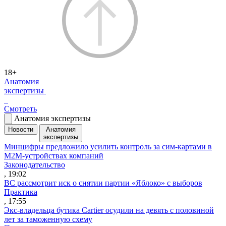
18+
Анатомия
экспертизы
Смотреть
Анатомия экспертизы
Новости
Анатомия
экспертизы
Минцифры предложило усилить контроль за сим-картами в
M2M-устройствах компаний
Законодательство
, 19:02
ВС рассмотрит иск о снятии партии «Яблоко» с выборов
Практика
, 17:55
Экс-владельца бутика Cartier осудили на девять с половиной
лет за таможенную схему