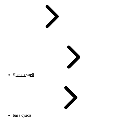
Досье судей
База судов