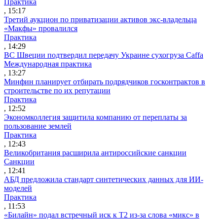
Практика
, 15:17
Третий аукцион по приватизации активов экс-владельца
«Макфы» провалился
Практика
, 14:29
ВС Швеции подтвердил передачу Украине сухогруза Caffa
Международная практика
, 13:27
Минфин планирует отбирать подрядчиков госконтрактов в
строительстве по их репутации
Практика
, 12:52
Экономколлегия защитила компанию от переплаты за
пользование землей
Практика
, 12:43
Великобритания расширила антироссийские санкции
Санкции
, 12:41
АБД предложила стандарт синтетических данных для ИИ-
моделей
Практика
, 11:53
«Билайн» подал встречный иск к Т2 из-за слова «микс» в