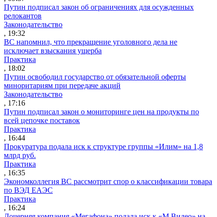
Путин подписал закон об ограничениях для осужденных
релокантов
Законодательство
, 19:32
ВС напомнил, что прекращение уголовного дела не
исключает взыскания ущерба
Практика
, 18:02
Путин освободил государство от обязательной оферты
миноритариям при передаче акций
Законодательство
, 17:16
Путин подписал закон о мониторинге цен на продукты по
всей цепочке поставок
Практика
, 16:44
Прокуратура подала иск к структуре группы «Илим» на 1,8
млрд руб.
Практика
, 16:35
Экономколлегия ВС рассмотрит спор о классификации товара
по ВЭД ЕАЭС
Практика
, 16:24
Дочерняя компания «Мегафона» подала иск к «М.Видео» на