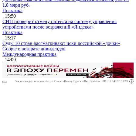
1,8 млрд руб.
Практика
, 15:50
СИП проверит отмену патента на систему управления
устройствами после возражений «Яндекса»
Практика
, 15:17
Суды 10 стран рассматривают иски российской «дочки»
Google о возврате дивидендов
Международная практика
, 14:09
Реклама
Адвокатское бюро Санкт-Петербурга «Вертикаль» ИНН 7841290773
Реклама
АО"ПРАВО.РУ" ИНН: 7708095468