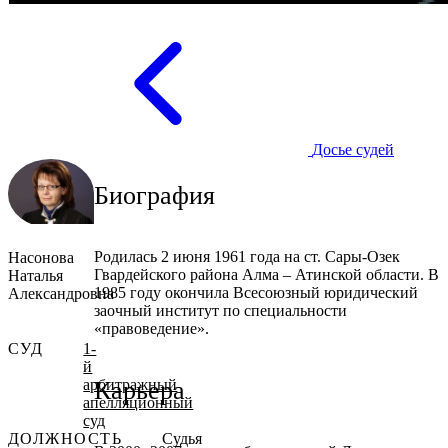
Досье судей
Биография
Родилась 2 июня 1961 года на ст. Сары-Озек
Насонова
Гвардейского района Алма – Атинской области. В
Наталья
1985 году окончила Всесоюзный юридический
Александровна
заочный институт по специальности
«правоведение».
СУД
1-
й
Карьера
арбитражный
апелляционный
суд
ДОЛЖНОСТЬ
Судья