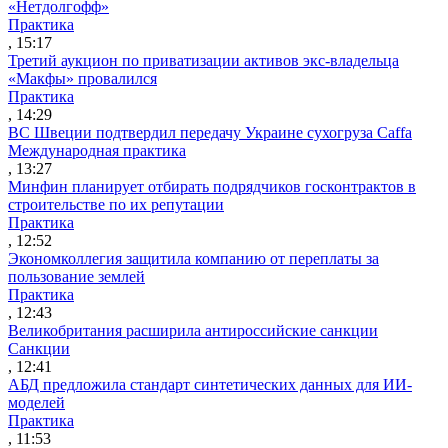
«Нетдолгофф»
Практика
, 15:17
Третий аукцион по приватизации активов экс-владельца
«Макфы» провалился
Практика
, 14:29
ВС Швеции подтвердил передачу Украине сухогруза Caffa
Международная практика
, 13:27
Минфин планирует отбирать подрядчиков госконтрактов в
строительстве по их репутации
Практика
, 12:52
Экономколлегия защитила компанию от переплаты за
пользование землей
Практика
, 12:43
Великобритания расширила антироссийские санкции
Санкции
, 12:41
АБД предложила стандарт синтетических данных для ИИ-
моделей
Практика
, 11:53