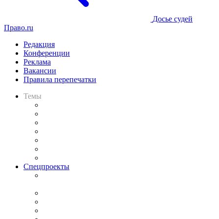
Досье судей
Право.ru
Редакция
Конференции
Реклама
Вакансии
Правила перепечатки
Темы
Практика
Законодательство
Процесс
Исследования
Рынок юридических услуг
Юридическое сообщество
Важнейшие правовые темы в прессе
Спецпроекты
Подкаст «В здравом уме
и твёрдой памяти»
Legal Design
Банкротная панорама
Советы для литигаторов