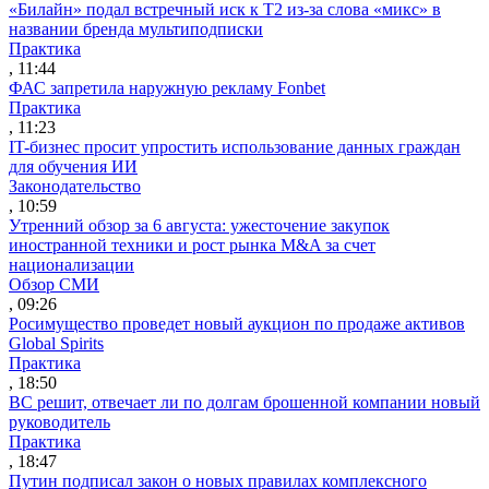
«Билайн» подал встречный иск к Т2 из-за слова «микс» в
названии бренда мультиподписки
Практика
, 11:44
ФАС запретила наружную рекламу Fonbet
Практика
, 11:23
IT-бизнес просит упростить использование данных граждан
для обучения ИИ
Законодательство
, 10:59
Утренний обзор за 6 августа: ужесточение закупок
иностранной техники и рост рынка M&A за счет
национализации
Обзор СМИ
, 09:26
Росимущество проведет новый аукцион по продаже активов
Global Spirits
Практика
, 18:50
ВС решит, отвечает ли по долгам брошенной компании новый
руководитель
Практика
, 18:47
Путин подписал закон о новых правилах комплексного