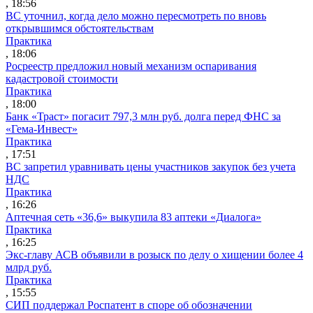
, 18:56
ВС уточнил, когда дело можно пересмотреть по вновь
открывшимся обстоятельствам
Практика
, 18:06
Росреестр предложил новый механизм оспаривания
кадастровой стоимости
Практика
, 18:00
Банк «Траст» погасит 797,3 млн руб. долга перед ФНС за
«Гема-Инвест»
Практика
, 17:51
ВС запретил уравнивать цены участников закупок без учета
НДС
Практика
, 16:26
Аптечная сеть «36,6» выкупила 83 аптеки «Диалога»
Практика
, 16:25
Экс-главу АСВ объявили в розыск по делу о хищении более 4
млрд руб.
Практика
, 15:55
СИП поддержал Роспатент в споре об обозначении