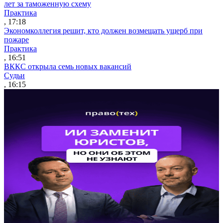
лет за таможенную схему
Практика
, 17:18
Экономколлегия решит, кто должен возмещать ущерб при
пожаре
Практика
, 16:51
ВККС открыла семь новых вакансий
Судьи
, 16:15