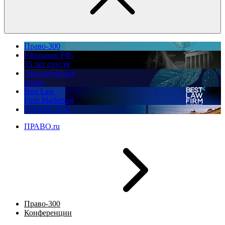
Право-300
Юррынок РФ:
35 лет спустя
Экологическое
право
Best Law
Firm Marketing
ПМЮФ 2026
ПРАВО.ru
Право-300
Конференции