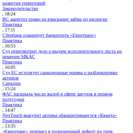
развития территорий
Законодательство
, 18:24
ВС защитил право на взыскание займа по расписке
Практика
, 17:11
Сбербанк планирует банкротить «Евротранс»
Практика
, 16:53
Суд пересмотрит дело о выдаче исполнительного листа на
решение МКАС
Практика
, 16:05
Суд ЕС истолкует санкционные нормы о разблокировке
активов
Санкции
, 15:24
ФАС раскрыла число жалоб в сфере закупок в первом
полугодии
Практика
, 14:47
NexTouch выкупит активы обанкротившегося «Кванта»
Практика
, 13:35
«Евротранс» перешел в полноценный дефолт по трем