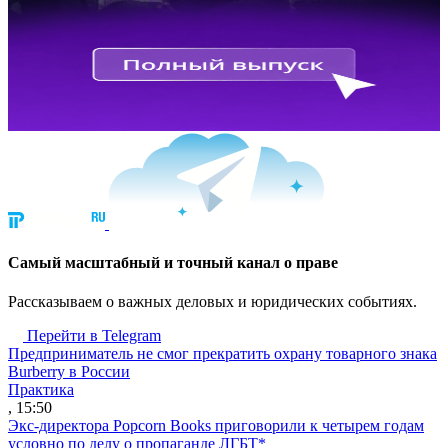
Cамый масштабный и точный канал о праве
Рассказываем о важных деловых и юридических событиях.
Перейти в Telegram
Предприниматель не смог прекратить охрану товарного знака
Burberry в России
Практика
, 15:50
Экс-директора Popcorn Books приговорили к четырем годам
условно по делу о пропаганде ЛГБТ*