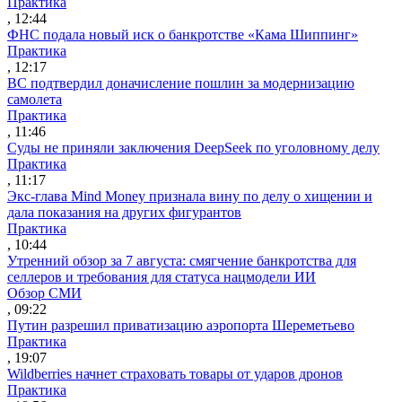
Практика
, 12:44
ФНС подала новый иск о банкротстве «Кама Шиппинг»
Практика
, 12:17
ВС подтвердил доначисление пошлин за модернизацию
самолета
Практика
, 11:46
Суды не приняли заключения DeepSeek по уголовному делу
Практика
, 11:17
Экс-глава Mind Money признала вину по делу о хищении и
дала показания на других фигурантов
Практика
, 10:44
Утренний обзор за 7 августа: смягчение банкротства для
селлеров и требования для статуса нацмодели ИИ
Обзор СМИ
, 09:22
Путин разрешил приватизацию аэропорта Шереметьево
Практика
, 19:07
Wildberries начнет страховать товары от ударов дронов
Практика