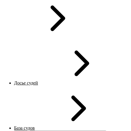
Досье судей
База судов