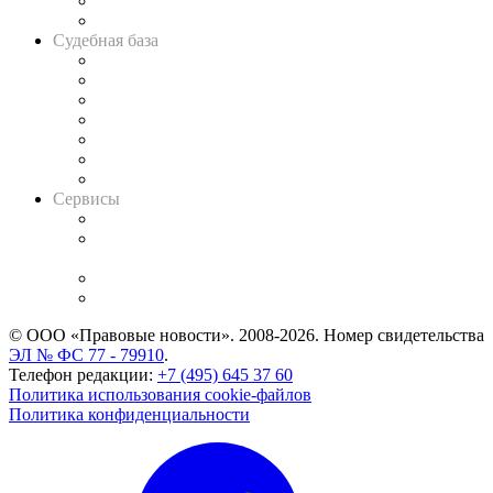
Сговоры на торгах
Авто
Судебная база
Картотека арбитражных дел
Решения арбитражных судов
Календарь рассмотрения арбитражных дел
Досье судей
Информация о судах
RSS лента новостей
Вакансии для юристов
Сервисы
Справочно-правовая система
Casebook: мониторинг дел
и компаний
Caselook: поиск и анализ практики
CASE.ONE: управление юридической службой
© ООО «Правовые новости». 2008-2026.
Номер свидетельства
ЭЛ № ФС 77 - 79910
.
Телефон редакции:
+7 (495) 645 37 60
Политика использования cookie-файлов
Политика конфиденциальности