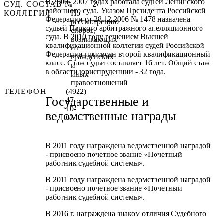
В 2000- 2007 годах работала судьей Ленинского
СУД. СОСТАВ №
2
районного суда. Указом Президента Российской
КОЛЛЕГИЯ
По
Федерации от 28.12.2006 № 1478 назначена
рассмотрению
судьей Первого арбитражного апелляционного
споров,
суда. В 2010 году решением Высшей
возникающих
квалификационной коллегии судей Российской
из
Федерации присвоен второй квалификационный
гражданских
класс. Стаж судьи составляет 16 лет. Общий стаж
и
в области юриспруденции - 32 года.
иных
правоотношений
ТЕЛЕФОН
(4922)
Государственные и
47-
10-
ведомственные награды
62
В 2011 году награждена ведомственной наградой
- присвоено почетное звание «Почетный
работник судебной системы».
В 2011 году награждена ведомственной наградой
- присвоено почетное звание «Почетный
работник судебной системы».
В 2016 г. награждена знаком отличия Судебного