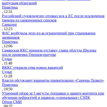
выпускам облигаций
Практика
, 12:31
Российский судовладелец отозвал иск к ЕС после исключения
танкера из санкционных списков
Санкции
, 12:23
ФАС возбудила дело из-за ограничений при страховании
заемщиков
Практика
, 12:06
Самарская ККС приняла отставку главы облсуда Шилова
после проверки Генпрокуратуры
Судьи
, 11:48
ВККС открыла семь новых вакансий
Судьи
, 11:28
Власти обсуждают варианты приватизации «Сирены-Трэвел»
Практика
, 10:50
Утренний обзор за 5 августа: поправки о защите контента при
обучении нейросетей и правила «социальных» СЗПК
Обзор СМИ
, 09:37