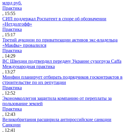
млрд руб.
Практика
, 15:55
СИП поддержал Роспатент в споре об обозначении
«Нетдолгофф»
Практика
, 15:17
Третий аукцион по приватизации активов экс-владельца
«Макфы» провалился
Практика
, 14:29
ВС Швеции подтвердил передачу Украине сухогруза Caffa
Международная практика
, 13:27
Минфин планирует отбирать подрядчиков госконтрактов в
строительстве по их репутации
Практика
, 12:52
Экономколлегия защитила компанию от переплаты за
пользование землей
Практика
, 12:43
Великобритания расширила антироссийские санкции
Санкции
, 12:41