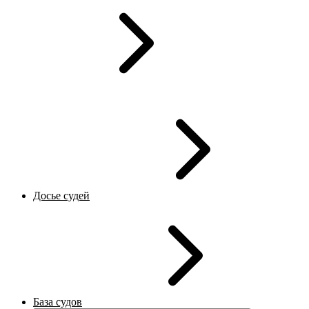
Досье судей
База судов