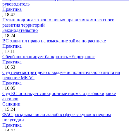
руководитель
Практика
, 18:47
Путин подписал закон о новых правилах комплексного
развития территорий
Законодательство
, 18:24
ВС защитил право на взыскание займа по расписке
Практика
, 17:11
Сбербанк планирует банкротить «Евротранс»
Практика
, 16:53
Суд пересмотрит дело о выдаче исполнительного листа на
решение МКАС
Практика
, 16:05
Суд ЕС истолкует санкционные нормы о разблокировке
активов
Санкции
, 15:24
ФАС раскрыла число жалоб в сфере закупок в первом
полугодии
Практика
, 14:47