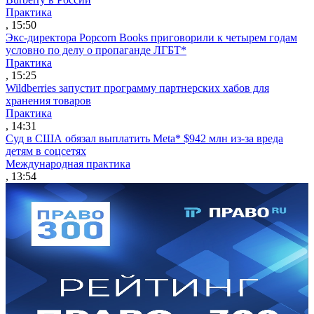
Практика
, 15:50
Экс-директора Popcorn Books приговорили к четырем годам
условно по делу о пропаганде ЛГБТ*
Практика
, 15:25
Wildberries запустит программу партнерских хабов для
хранения товаров
Практика
, 14:31
Суд в США обязал выплатить Meta* $942 млн из-за вреда
детям в соцсетях
Международная практика
, 13:54