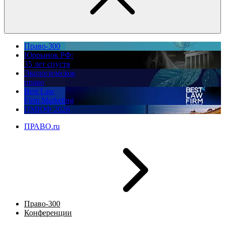
Право-300
Юррынок РФ:
35 лет спустя
Экологическое
право
Best Law
Firm Marketing
ПМЮФ 2026
ПРАВО.ru
Право-300
Конференции