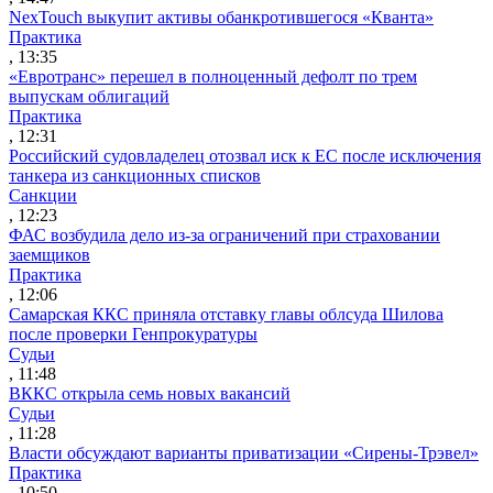
NexTouch выкупит активы обанкротившегося «Кванта»
Практика
, 13:35
«Евротранс» перешел в полноценный дефолт по трем
выпускам облигаций
Практика
, 12:31
Российский судовладелец отозвал иск к ЕС после исключения
танкера из санкционных списков
Санкции
, 12:23
ФАС возбудила дело из-за ограничений при страховании
заемщиков
Практика
, 12:06
Самарская ККС приняла отставку главы облсуда Шилова
после проверки Генпрокуратуры
Судьи
, 11:48
ВККС открыла семь новых вакансий
Судьи
, 11:28
Власти обсуждают варианты приватизации «Сирены-Трэвел»
Практика
, 10:50