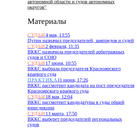
автономной области и судов автономных
округов"
Материалы
СУДЬИ
4 мая, 13:55
Путин назначил председателей, зампредов и судей
СУДЬИ
2 февраля, 11:35
ВККС назначила председателей арбитражных
судов и СОЮ
СУДЬИ
17 июня, 10:55
ВККС выбрала председателя Красноярского
краевого суда
ПРАКТИКА
11 июня, 17:26
ВККС рассмотрит кандидата на пост председателя
Красноярского краевого суда
СУДЬИ
18 мая, 12:04
ВККС рассмотрит кандидатуры в суды общей
юрисдикции
СУДЬИ
13 марта, 17:50
ВККС выберет председателей региональных
судов