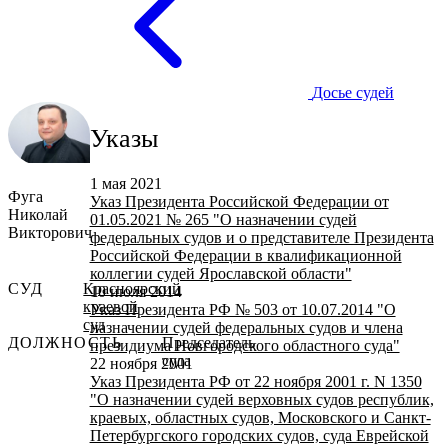
Досье судей
Указы
1 мая 2021
Фуга
Указ Президента Российской Федерации от
Николай
01.05.2021 № 265 "О назначении судей
Викторович
федеральных судов и о представителе Президента
Российской Федерации в квалификационной
коллегии судей Ярославской области"
СУД
Красноярский
10 июля 2014
краевой
Указ Президента РФ № 503 от 10.07.2014 "О
суд
назначении судей федеральных судов и члена
ДОЛЖНОСТЬ
Председатель
президиума Новгородского областного суда"
суда
22 ноября 2001
Указ Президента РФ от 22 ноября 2001 г. N 1350
"О назначении судей верховных судов республик,
краевых, областных судов, Московского и Санкт-
Петербургского городских судов, суда Еврейской