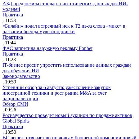
АБД предложила стандарт синтетических данных для ИИ-
моделей
Практика
, 11:53
«Билайн» подал встречный иск к Т2 из-за слова «микс» в
названии бренда мультиподписки
Практика
, 11:44
ФАС запретила наружную рекламу Fonbet
Практика
, 11:23
IT-бизнес просит упростить использование данных граждан
для обучения ИИ
Законодательство
, 10:59
Утренний обзор за 6 августа: ужесточение закупок
иностранной техники и рост рынка M&A за счет
национализации
Обзор СМИ
, 09:26
Росимущество проведет новый аукцион по продаже активов
Global Spirits
Практика
, 18:50
ВС решит, отвечает ли по долгам брошенной компании новый