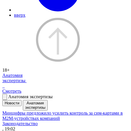
вверх
18+
Анатомия
экспертизы
Смотреть
Анатомия экспертизы
Новости
Анатомия
экспертизы
Минцифры предложило усилить контроль за сим-картами в
M2M-устройствах компаний
Законодательство
, 19:02