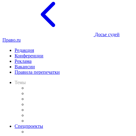
Досье судей
Право.ru
Редакция
Конференции
Реклама
Вакансии
Правила перепечатки
Темы
Практика
Законодательство
Процесс
Исследования
Рынок юридических услуг
Юридическое сообщество
Важнейшие правовые темы в прессе
Спецпроекты
Подкаст «В здравом уме