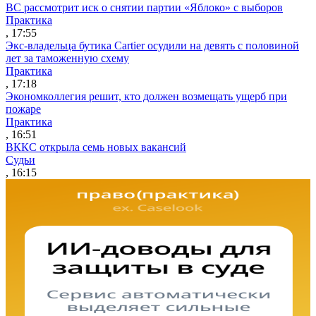
ВС рассмотрит иск о снятии партии «Яблоко» с выборов
Практика
, 17:55
Экс-владельца бутика Cartier осудили на девять с половиной
лет за таможенную схему
Практика
, 17:18
Экономколлегия решит, кто должен возмещать ущерб при
пожаре
Практика
, 16:51
ВККС открыла семь новых вакансий
Судьи
, 16:15