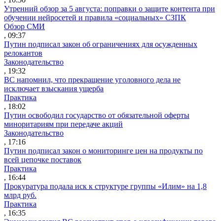
Утренний обзор за 5 августа: поправки о защите контента при
обучении нейросетей и правила «социальных» СЗПК
Обзор СМИ
, 09:37
Путин подписал закон об ограничениях для осужденных
релокантов
Законодательство
, 19:32
ВС напомнил, что прекращение уголовного дела не
исключает взыскания ущерба
Практика
, 18:02
Путин освободил государство от обязательной оферты
миноритариям при передаче акций
Законодательство
, 17:16
Путин подписал закон о мониторинге цен на продукты по
всей цепочке поставок
Практика
, 16:44
Прокуратура подала иск к структуре группы «Илим» на 1,8
млрд руб.
Практика
, 16:35