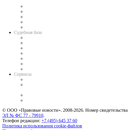
и твёрдой памяти»
Legal Design
Банкротная панорама
Советы для литигаторов
Сговоры на торгах
Авто
Судебная база
Картотека арбитражных дел
Решения арбитражных судов
Календарь рассмотрения арбитражных дел
Досье судей
Информация о судах
RSS лента новостей
Вакансии для юристов
Сервисы
Справочно-правовая система
Casebook: мониторинг дел
и компаний
Caselook: поиск и анализ практики
CASE.ONE: управление юридической службой
© ООО «Правовые новости». 2008-2026.
Номер свидетельства
ЭЛ № ФС 77 - 79910
.
Телефон редакции:
+7 (495) 645 37 60
Политика использования cookie-файлов