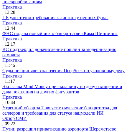
по еврооблигациям
Практика
, 13:28
ЦБ ужесточил требования к листингу ценных бумаг
Практика
, 12:44
ФНС подала новый иск о банкротстве «Кама Шиппинг»
Практика
, 12:17
ВС подтвердил доначисление пошлин за модернизацию
самолета
Практика
, 11:46
Суды не приняли заключения DeepSeek по уголовному делу
Практика
, 11:17
Экс-глава Mind Money признала вину по делу о хищении и
дала показания на других фигурантов
Практика
, 10:44
Утренний обзор за 7 августа: смягчение банкротства для
селлеров и требования для статуса нацмодели ИИ
Обзор СМИ
, 09:22
Путин разрешил приватизацию аэропорта Шереметьево