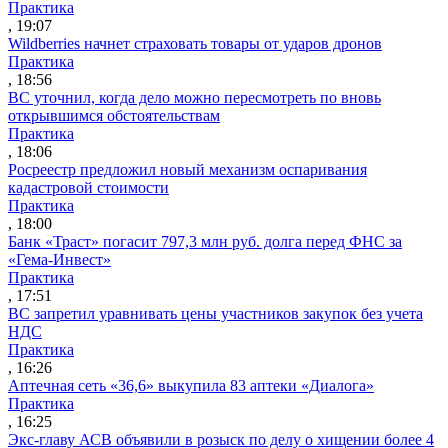
Практика
, 19:07
Wildberries начнет страховать товары от ударов дронов
Практика
, 18:56
ВС уточнил, когда дело можно пересмотреть по вновь
открывшимся обстоятельствам
Практика
, 18:06
Росреестр предложил новый механизм оспаривания
кадастровой стоимости
Практика
, 18:00
Банк «Траст» погасит 797,3 млн руб. долга перед ФНС за
«Гема-Инвест»
Практика
, 17:51
ВС запретил уравнивать цены участников закупок без учета
НДС
Практика
, 16:26
Аптечная сеть «36,6» выкупила 83 аптеки «Диалога»
Практика
, 16:25
Экс-главу АСВ объявили в розыск по делу о хищении более 4