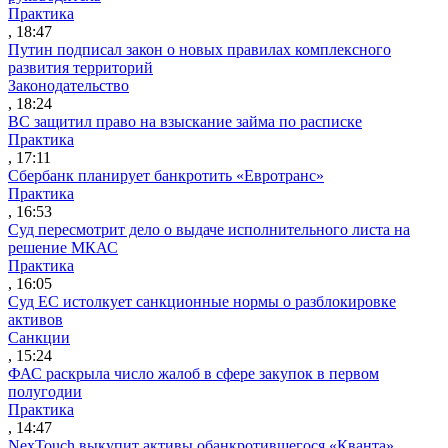
Практика
, 18:47
Путин подписал закон о новых правилах комплексного
развития территорий
Законодательство
, 18:24
ВС защитил право на взыскание займа по расписке
Практика
, 17:11
Сбербанк планирует банкротить «Евротранс»
Практика
, 16:53
Суд пересмотрит дело о выдаче исполнительного листа на
решение МКАС
Практика
, 16:05
Суд ЕС истолкует санкционные нормы о разблокировке
активов
Санкции
, 15:24
ФАС раскрыла число жалоб в сфере закупок в первом
полугодии
Практика
, 14:47
NexTouch выкупит активы обанкротившегося «Кванта»