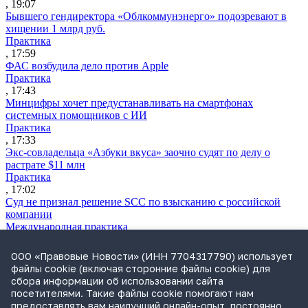
, 19:07
Бывшего гендиректора «Облкоммунэнерго» подозревают в
хищении 1 млрд руб.
Практика
, 17:59
ФАС возбудила дело против Apple
Практика
, 17:43
Минцифры хочет предустанавливать на смартфонах
системных помощников с ИИ
Практика
, 17:33
Экс-совладельца «Азбуки вкуса» заочно судят по делу о
растрате $11 млн
Практика
, 17:02
Суд не признал решение SCC по взысканию с российской
компании
Международная практика
, 17:01
Дроны могут начать применять для фиксации нарушений
ООО «Правовые Новости» (ИНН 7704317790) использует
ПДД
файлы cookie (включая сторонние файлы cookie) для
Практика
сбора информации об использовании сайта
, 15:41
посетителями. Такие файлы cookie помогают нам
Бывшего сенатора Сабадаша приговорили к 12 годам по делу
предоставлять вам наилучший онлайн-опыт, постоянно