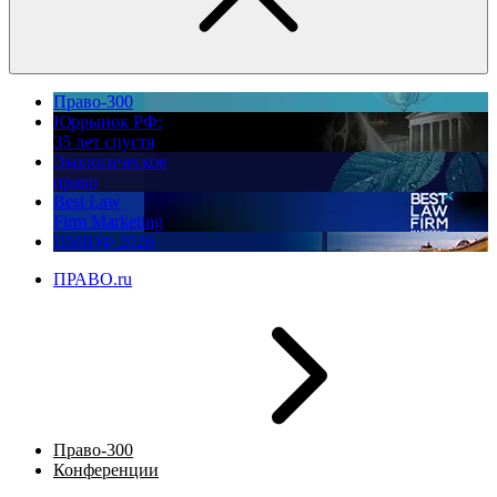
Право-300
Юррынок РФ:
35 лет спустя
Экологическое
право
Best Law
Firm Marketing
ПМЮФ 2026
ПРАВО.ru
Право-300
Конференции