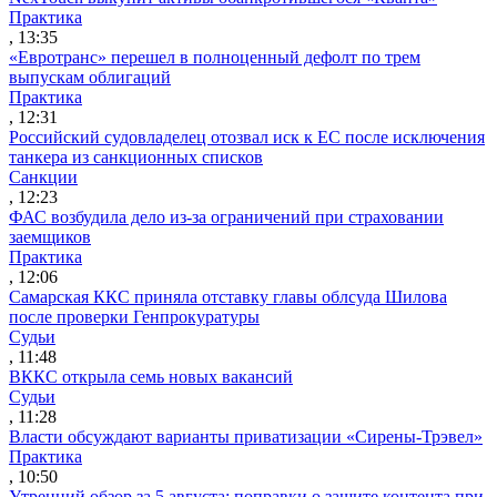
Практика
, 13:35
«Евротранс» перешел в полноценный дефолт по трем
выпускам облигаций
Практика
, 12:31
Российский судовладелец отозвал иск к ЕС после исключения
танкера из санкционных списков
Санкции
, 12:23
ФАС возбудила дело из-за ограничений при страховании
заемщиков
Практика
, 12:06
Самарская ККС приняла отставку главы облсуда Шилова
после проверки Генпрокуратуры
Судьи
, 11:48
ВККС открыла семь новых вакансий
Судьи
, 11:28
Власти обсуждают варианты приватизации «Сирены-Трэвел»
Практика
, 10:50
Утренний обзор за 5 августа: поправки о защите контента при