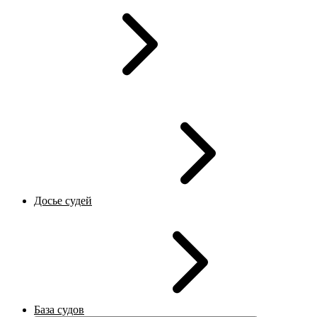
Досье судей
База судов