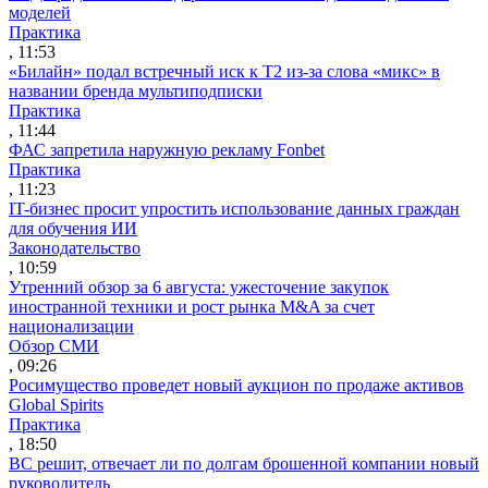
моделей
Практика
, 11:53
«Билайн» подал встречный иск к Т2 из-за слова «микс» в
названии бренда мультиподписки
Практика
, 11:44
ФАС запретила наружную рекламу Fonbet
Практика
, 11:23
IT-бизнес просит упростить использование данных граждан
для обучения ИИ
Законодательство
, 10:59
Утренний обзор за 6 августа: ужесточение закупок
иностранной техники и рост рынка M&A за счет
национализации
Обзор СМИ
, 09:26
Росимущество проведет новый аукцион по продаже активов
Global Spirits
Практика
, 18:50
ВС решит, отвечает ли по долгам брошенной компании новый
руководитель