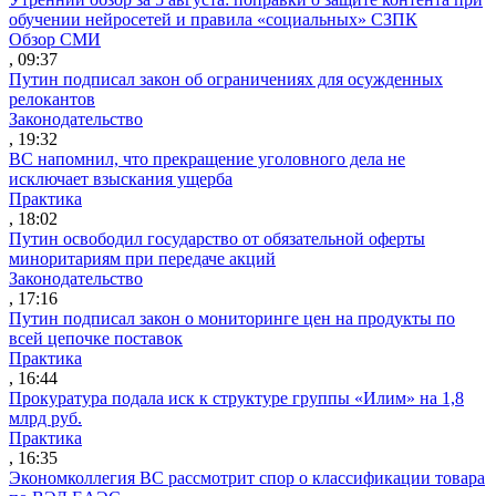
обучении нейросетей и правила «социальных» СЗПК
Обзор СМИ
, 09:37
Путин подписал закон об ограничениях для осужденных
релокантов
Законодательство
, 19:32
ВС напомнил, что прекращение уголовного дела не
исключает взыскания ущерба
Практика
, 18:02
Путин освободил государство от обязательной оферты
миноритариям при передаче акций
Законодательство
, 17:16
Путин подписал закон о мониторинге цен на продукты по
всей цепочке поставок
Практика
, 16:44
Прокуратура подала иск к структуре группы «Илим» на 1,8
млрд руб.
Практика
, 16:35
Экономколлегия ВС рассмотрит спор о классификации товара