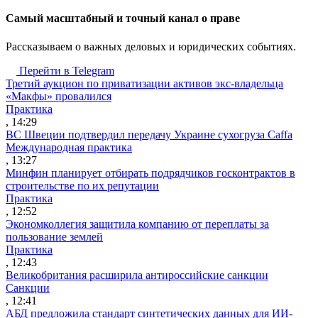
Cамый масштабный и точный канал о праве
Рассказываем о важных деловых и юридических событиях.
Перейти в Telegram
Третий аукцион по приватизации активов экс-владельца
«Макфы» провалился
Практика
, 14:29
ВС Швеции подтвердил передачу Украине сухогруза Caffa
Международная практика
, 13:27
Минфин планирует отбирать подрядчиков госконтрактов в
строительстве по их репутации
Практика
, 12:52
Экономколлегия защитила компанию от переплаты за
пользование землей
Практика
, 12:43
Великобритания расширила антироссийские санкции
Санкции
, 12:41
АБД предложила стандарт синтетических данных для ИИ-