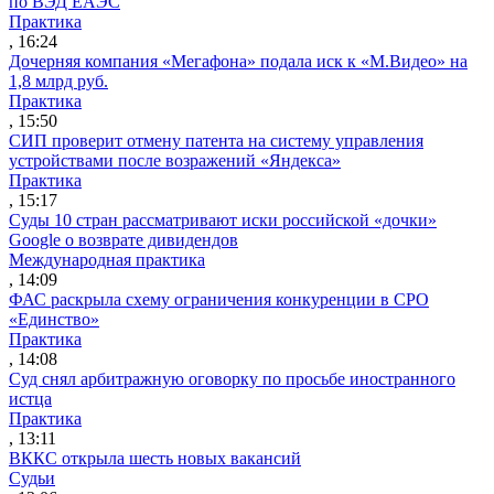
по ВЭД ЕАЭС
Практика
, 16:24
Дочерняя компания «Мегафона» подала иск к «М.Видео» на
1,8 млрд руб.
Практика
, 15:50
СИП проверит отмену патента на систему управления
устройствами после возражений «Яндекса»
Практика
, 15:17
Суды 10 стран рассматривают иски российской «дочки»
Google о возврате дивидендов
Международная практика
, 14:09
ФАС раскрыла схему ограничения конкуренции в СРО
«Единство»
Практика
, 14:08
Суд снял арбитражную оговорку по просьбе иностранного
истца
Практика
, 13:11
ВККС открыла шесть новых вакансий
Судьи