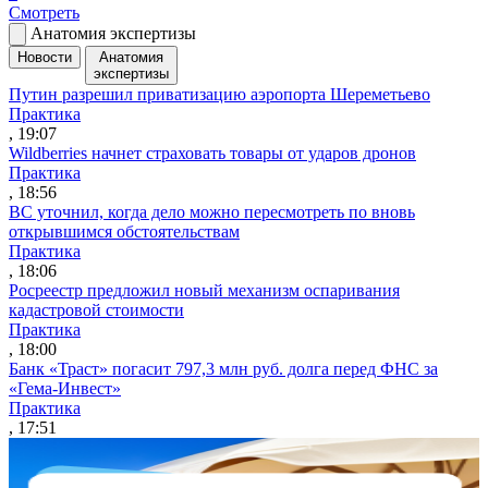
Смотреть
Анатомия экспертизы
Новости
Анатомия
экспертизы
Путин разрешил приватизацию аэропорта Шереметьево
Практика
, 19:07
Wildberries начнет страховать товары от ударов дронов
Практика
, 18:56
ВС уточнил, когда дело можно пересмотреть по вновь
открывшимся обстоятельствам
Практика
, 18:06
Росреестр предложил новый механизм оспаривания
кадастровой стоимости
Практика
, 18:00
Банк «Траст» погасит 797,3 млн руб. долга перед ФНС за
«Гема-Инвест»
Практика
, 17:51