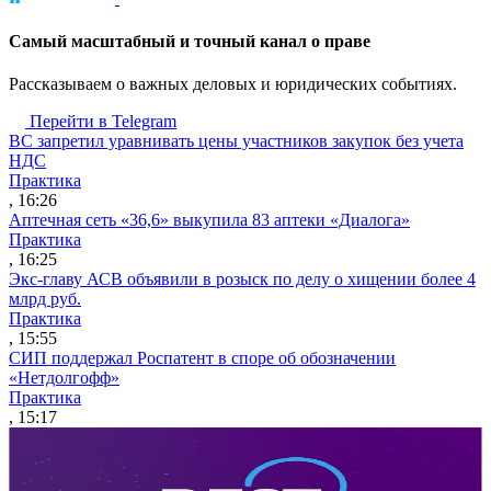
Cамый масштабный и точный канал о праве
Рассказываем о важных деловых и юридических событиях.
Перейти в Telegram
ВС запретил уравнивать цены участников закупок без учета
НДС
Практика
, 16:26
Аптечная сеть «36,6» выкупила 83 аптеки «Диалога»
Практика
, 16:25
Экс-главу АСВ объявили в розыск по делу о хищении более 4
млрд руб.
Практика
, 15:55
СИП поддержал Роспатент в споре об обозначении
«Нетдолгофф»
Практика
, 15:17