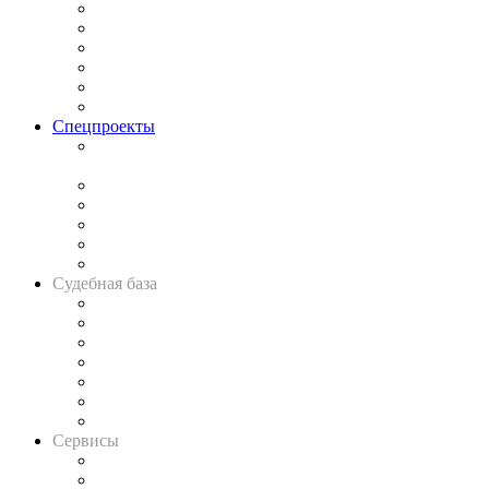
Законодательство
Процесс
Исследования
Рынок юридических услуг
Юридическое сообщество
Важнейшие правовые темы в прессе
Спецпроекты
Подкаст «В здравом уме
и твёрдой памяти»
Legal Design
Банкротная панорама
Советы для литигаторов
Сговоры на торгах
Авто
Судебная база
Картотека арбитражных дел
Решения арбитражных судов
Календарь рассмотрения арбитражных дел
Досье судей
Информация о судах
RSS лента новостей
Вакансии для юристов
Сервисы
Справочно-правовая система
Casebook: мониторинг дел