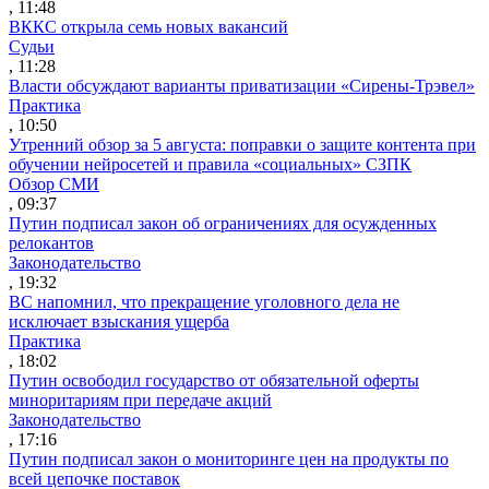
, 11:48
ВККС открыла семь новых вакансий
Судьи
, 11:28
Власти обсуждают варианты приватизации «Сирены-Трэвел»
Практика
, 10:50
Утренний обзор за 5 августа: поправки о защите контента при
обучении нейросетей и правила «социальных» СЗПК
Обзор СМИ
, 09:37
Путин подписал закон об ограничениях для осужденных
релокантов
Законодательство
, 19:32
ВС напомнил, что прекращение уголовного дела не
исключает взыскания ущерба
Практика
, 18:02
Путин освободил государство от обязательной оферты
миноритариям при передаче акций
Законодательство
, 17:16
Путин подписал закон о мониторинге цен на продукты по
всей цепочке поставок