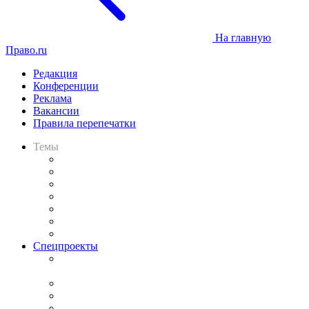
На главную
Право.ru
Редакция
Конференции
Реклама
Вакансии
Правила перепечатки
Темы
Практика
Законодательство
Процесс
Исследования
Рынок юридических услуг
Юридическое сообщество
Важнейшие правовые темы в прессе
Спецпроекты
Подкаст «В здравом уме
и твёрдой памяти»
Legal Design
Банкротная панорама
Советы для литигаторов