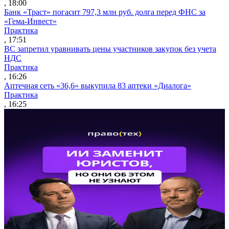
, 18:00
Банк «Траст» погасит 797,3 млн руб. долга перед ФНС за
«Гема-Инвест»
Практика
, 17:51
ВС запретил уравнивать цены участников закупок без учета
НДС
Практика
, 16:26
Аптечная сеть «36,6» выкупила 83 аптеки «Диалога»
Практика
, 16:25