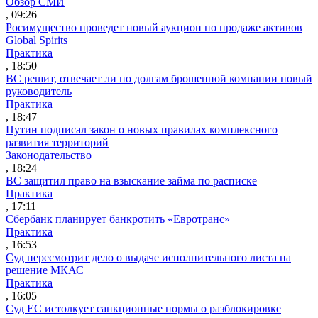
Обзор СМИ
, 09:26
Росимущество проведет новый аукцион по продаже активов
Global Spirits
Практика
, 18:50
ВС решит, отвечает ли по долгам брошенной компании новый
руководитель
Практика
, 18:47
Путин подписал закон о новых правилах комплексного
развития территорий
Законодательство
, 18:24
ВС защитил право на взыскание займа по расписке
Практика
, 17:11
Сбербанк планирует банкротить «Евротранс»
Практика
, 16:53
Суд пересмотрит дело о выдаче исполнительного листа на
решение МКАС
Практика
, 16:05
Суд ЕС истолкует санкционные нормы о разблокировке