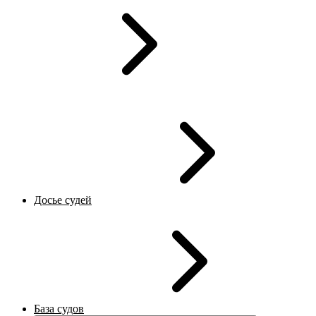
Досье судей
База судов