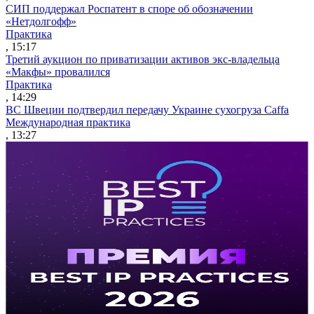
СИП поддержал Роспатент в споре об обозначении
«Нетдолгофф»
Практика
, 15:17
Третий аукцион по приватизации активов экс-владельца
«Макфы» провалился
Практика
, 14:29
ВС Швеции подтвердил передачу Украине сухогруза Caffa
Международная практика
, 13:27