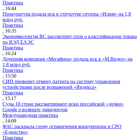
Практика
, 16:44
Прокуратура подала иск к структуре группы «Илим» на 1,8
млрд руб.
Практика
, 16:35
Экономколлегия ВС рассмотрит спор о классификации товара
по ВЭД ЕАЭС
Практика
, 16:24
Дочерняя компания «Мегафона» подала иск к «М.Видео» на
1,8 млрд руб.
Практика
, 15:50
СИП проверит отмену патента на систему управления
устройствами после возражений «Яндекса»
Практика
, 15:17
Суды 10 стран рассматривают иски российской «дочки»
Google о возврате дивидендов
Международная практика
, 14:09
ФАС раскрыла схему ограничения конкуренции в СРО
«Единство»
Практика