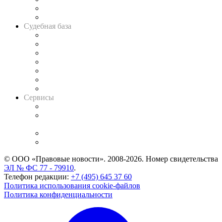
Сговоры на торгах
Авто
Судебная база
Картотека арбитражных дел
Решения арбитражных судов
Календарь рассмотрения арбитражных дел
Досье судей
Информация о судах
RSS лента новостей
Вакансии для юристов
Сервисы
Справочно-правовая система
Casebook: мониторинг дел
и компаний
Caselook: поиск и анализ практики
CASE.ONE: управление юридической службой
© ООО «Правовые новости». 2008-2026.
Номер свидетельства
ЭЛ № ФС 77 - 79910
.
Телефон редакции:
+7 (495) 645 37 60
Политика использования cookie-файлов
Политика конфиденциальности