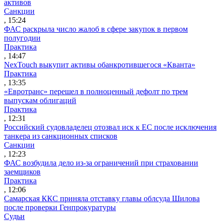
активов
Санкции
, 15:24
ФАС раскрыла число жалоб в сфере закупок в первом
полугодии
Практика
, 14:47
NexTouch выкупит активы обанкротившегося «Кванта»
Практика
, 13:35
«Евротранс» перешел в полноценный дефолт по трем
выпускам облигаций
Практика
, 12:31
Российский судовладелец отозвал иск к ЕС после исключения
танкера из санкционных списков
Санкции
, 12:23
ФАС возбудила дело из-за ограничений при страховании
заемщиков
Практика
, 12:06
Самарская ККС приняла отставку главы облсуда Шилова
после проверки Генпрокуратуры
Судьи