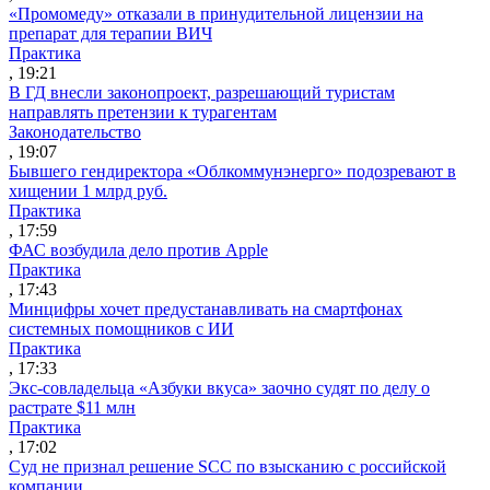
«Промомеду» отказали в принудительной лицензии на
препарат для терапии ВИЧ
Практика
, 19:21
В ГД внесли законопроект, разрешающий туристам
направлять претензии к турагентам
Законодательство
, 19:07
Бывшего гендиректора «Облкоммунэнерго» подозревают в
хищении 1 млрд руб.
Практика
, 17:59
ФАС возбудила дело против Apple
Практика
, 17:43
Минцифры хочет предустанавливать на смартфонах
системных помощников с ИИ
Практика
, 17:33
Экс-совладельца «Азбуки вкуса» заочно судят по делу о
растрате $11 млн
Практика
, 17:02
Суд не признал решение SCC по взысканию с российской
компании