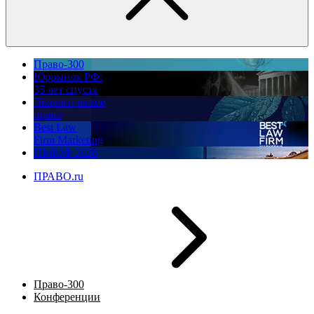
Право-300
Юррынок РФ:
35 лет спустя
Экологическое
право
Best Law
Firm Marketing
ПМЮФ 2026
ПРАВО.ru
Право-300
Конференции