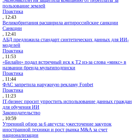
Экономколлегия защитила компанию от переплаты за
пользование землей
Практика
, 12:43
Великобритания расширила антироссийские санкции
Санкции
, 12:41
АБД предложила стандарт синтетических данных для ИИ-
моделей
Практика
, 11:53
«Билайн» подал встречный иск к Т2 из-за слова «микс» в
названии бренда мультиподписки
Практика
, 11:44
ФАС запретила наружную рекламу Fonbet
Практика
, 11:23
IT-бизнес просит упростить использование данных граждан
для обучения ИИ
Законодательство
, 10:59
Утренний обзор за 6 августа: ужесточение закупок
иностранной техники и рост рынка M&A за счет
национализации