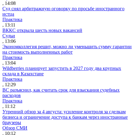
, 14:08
Суд снял арбитражную оговорку по просьбе иностранного
истца
Практика
, 13:11
ВККС открыла шесть новых вакансий
Судьи
, 13:06
Экономколлегия решит, можно ли уменьшить сумму гарантии
на стоимость выполненных работ
Практика
, 13:04
Wildberries планирует запустить в 2027 году два крупных
склада в Казахстане
Практика
, 12:29
ВС разъяснил, как считать срок для взыскания судебных
расходов
Практика
, 11:12
Утренний обзор за 4 августа: усиление контроля за сделкам
бизнеса и ограничение доступа к банкам через иностранные
браузеры
Обзор СМИ
, 10:12