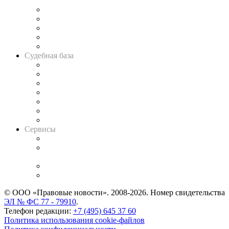
и твёрдой памяти»
Legal Design
Банкротная панорама
Советы для литигаторов
Сговоры на торгах
Авто
Судебная база
Картотека арбитражных дел
Решения арбитражных судов
Календарь рассмотрения арбитражных дел
Досье судей
Информация о судах
RSS лента новостей
Вакансии для юристов
Сервисы
Справочно-правовая система
Casebook: мониторинг дел
и компаний
Caselook: поиск и анализ практики
CASE.ONE: управление юридической службой
© ООО «Правовые новости». 2008-2026.
Номер свидетельства
ЭЛ № ФС 77 - 79910
.
Телефон редакции:
+7 (495) 645 37 60
Политика использования cookie-файлов