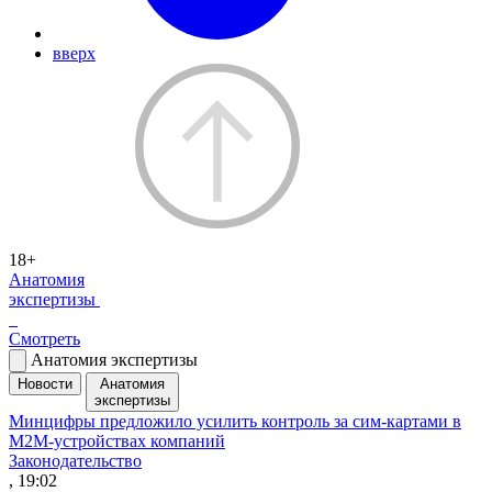
вверх
18+
Анатомия
экспертизы
Смотреть
Анатомия экспертизы
Новости
Анатомия
экспертизы
Минцифры предложило усилить контроль за сим-картами в
M2M-устройствах компаний
Законодательство
, 19:02