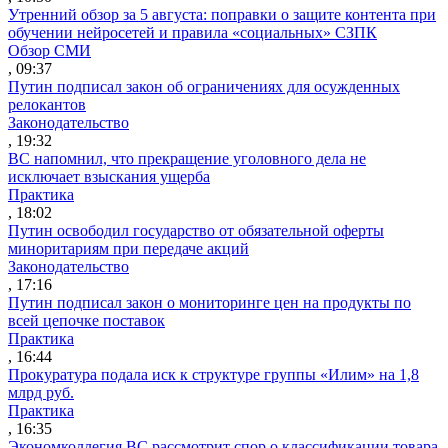
Утренний обзор за 5 августа: поправки о защите контента при
обучении нейросетей и правила «социальных» СЗПК
Обзор СМИ
, 09:37
Путин подписал закон об ограничениях для осужденных
релокантов
Законодательство
, 19:32
ВС напомнил, что прекращение уголовного дела не
исключает взыскания ущерба
Практика
, 18:02
Путин освободил государство от обязательной оферты
миноритариям при передаче акций
Законодательство
, 17:16
Путин подписал закон о мониторинге цен на продукты по
всей цепочке поставок
Практика
, 16:44
Прокуратура подала иск к структуре группы «Илим» на 1,8
млрд руб.
Практика
, 16:35
Экономколлегия ВС рассмотрит спор о классификации товара