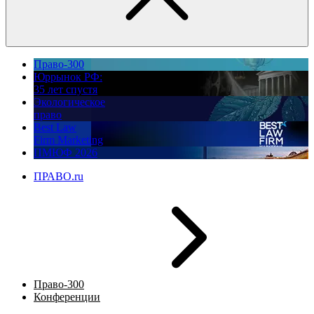
Право-300
Юррынок РФ:
35 лет спустя
Экологическое
право
Best Law
Firm Marketing
ПМЮФ 2026
ПРАВО.ru
Право-300
Конференции