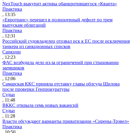
NexTouch выкупит активы обанкротившегося «Кванта»
Практика
, 13:35
«Евротранс» перешел в полноценный дефолт по трем
выпускам облигаций
Практика
, 12:31
Российский судовладелец отозвал иск к ЕС после исключения
танкера из санкционных списков
Санкции
, 12:23
ФАС возбудила дело из-за ограничений при страховании
заемщиков
Практика
, 12:06
Самарская ККС приняла отставку главы облсуда Шилова
после проверки Генпрокуратуры
Судьи
, 11:48
ВККС открыла семь новых вакансий
Судьи
, 11:28
Власти обсуждают варианты приватизации «Сирены-Трэвел»
Практика
, 10:50