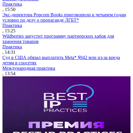
Практика
, 15:50
Экс-директора Popcorn Books приговорили к четырем годам
условно по делу о пропаганде ЛГБТ*
Практика
, 15:25
Wildberries запустит программу партнерских хабов для
хранения товаров
Практика
, 14:31
Суд в США обязал выплатить Meta* $942 млн из-за вреда
детям в соцсетях
Международная практика
, 13:54