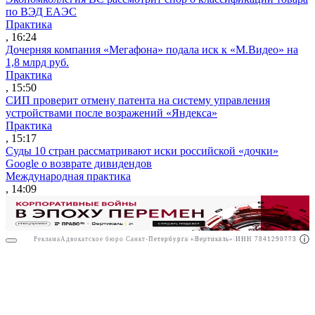
по ВЭД ЕАЭС
Практика
, 16:24
Дочерняя компания «Мегафона» подала иск к «М.Видео» на
1,8 млрд руб.
Практика
, 15:50
СИП проверит отмену патента на систему управления
устройствами после возражений «Яндекса»
Практика
, 15:17
Суды 10 стран рассматривают иски российской «дочки»
Google о возврате дивидендов
Международная практика
, 14:09
Реклама
Адвокатское бюро Санкт-Петербурга «Вертикаль» ИНН 7841290773
Реклама
АО"ПРАВО.РУ" ИНН: 7708095468