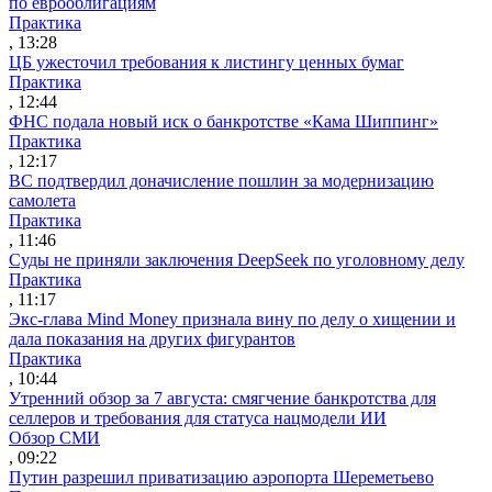
по еврооблигациям
Практика
, 13:28
ЦБ ужесточил требования к листингу ценных бумаг
Практика
, 12:44
ФНС подала новый иск о банкротстве «Кама Шиппинг»
Практика
, 12:17
ВС подтвердил доначисление пошлин за модернизацию
самолета
Практика
, 11:46
Суды не приняли заключения DeepSeek по уголовному делу
Практика
, 11:17
Экс-глава Mind Money признала вину по делу о хищении и
дала показания на других фигурантов
Практика
, 10:44
Утренний обзор за 7 августа: смягчение банкротства для
селлеров и требования для статуса нацмодели ИИ
Обзор СМИ
, 09:22
Путин разрешил приватизацию аэропорта Шереметьево