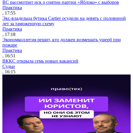
ВС рассмотрит иск о снятии партии «Яблоко» с выборов
Практика
, 17:55
Экс-владельца бутика Cartier осудили на девять с половиной
лет за таможенную схему
Практика
, 17:18
Экономколлегия решит, кто должен возмещать ущерб при
пожаре
Практика
, 16:51
ВККС открыла семь новых вакансий
Судьи
, 16:15