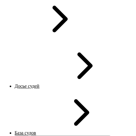
Досье судей
База судов