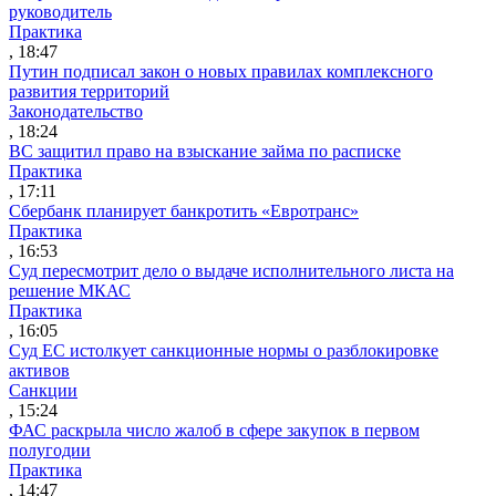
руководитель
Практика
, 18:47
Путин подписал закон о новых правилах комплексного
развития территорий
Законодательство
, 18:24
ВС защитил право на взыскание займа по расписке
Практика
, 17:11
Сбербанк планирует банкротить «Евротранс»
Практика
, 16:53
Суд пересмотрит дело о выдаче исполнительного листа на
решение МКАС
Практика
, 16:05
Суд ЕС истолкует санкционные нормы о разблокировке
активов
Санкции
, 15:24
ФАС раскрыла число жалоб в сфере закупок в первом
полугодии
Практика
, 14:47