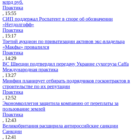
млрд руб.
Практика
, 15:55
СИП поддержал Роспатент в споре об обозначении
«Нетдолгофф»
Практика
, 15:17
Третий аукцион по приватизации активов экс-владельца
«Макфы» провалился
Практика
, 14:29
ВС Швеции подтвердил передачу Украине сухогруза Caffa
Международная практика
, 13:27
Минфин планирует отбирать подрядчиков госконтрактов в
строительстве по их репутации
Практика
, 12:52
Экономколлегия защитила компанию от переплаты за
пользование землей
Практика
, 12:43
Великобритания расширила антироссийские санкции
Санкции
, 12:41