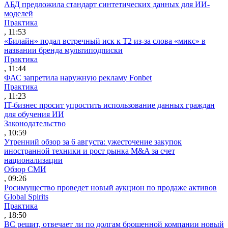
АБД предложила стандарт синтетических данных для ИИ-
моделей
Практика
, 11:53
«Билайн» подал встречный иск к Т2 из-за слова «микс» в
названии бренда мультиподписки
Практика
, 11:44
ФАС запретила наружную рекламу Fonbet
Практика
, 11:23
IT-бизнес просит упростить использование данных граждан
для обучения ИИ
Законодательство
, 10:59
Утренний обзор за 6 августа: ужесточение закупок
иностранной техники и рост рынка M&A за счет
национализации
Обзор СМИ
, 09:26
Росимущество проведет новый аукцион по продаже активов
Global Spirits
Практика
, 18:50
ВС решит, отвечает ли по долгам брошенной компании новый