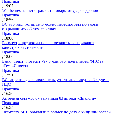
Практика
, 19:07
Wildberries начнет страховать товары от ударов дронов
Практика
, 18:56
ВС уточнил, когда дело можно пересмотреть по вновь
открывшимся обстоятельствам
Практика
, 18:06
Росреестр предложил новый механизм оспаривания
кадастровой стоимости
Практика
, 18:00
Банк «Траст» погасит 797,3 млн руб. долга перед ФНС за
«Гема-Инвест»
Практика
, 17:51
ВС запретил уравнивать цены участников закупок без учета
НДС
Практика
, 16:26
Аптечная сеть «36,6» выкупила 83 аптеки «Диалога»
Практика
, 16:25
Экс-главу АСВ объявили в розыск по делу о хищении более 4