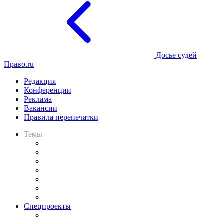
Досье судей
Право.ru
Редакция
Конференции
Реклама
Вакансии
Правила перепечатки
Темы
Практика
Законодательство
Процесс
Исследования
Рынок юридических услуг
Юридическое сообщество
Важнейшие правовые темы в прессе
Спецпроекты
Подкаст «В здравом уме