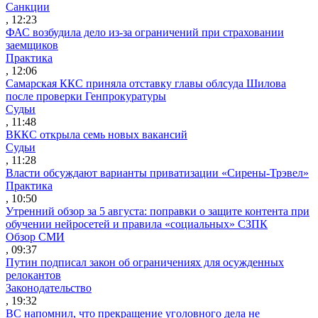
Санкции
, 12:23
ФАС возбудила дело из-за ограничений при страховании
заемщиков
Практика
, 12:06
Самарская ККС приняла отставку главы облсуда Шилова
после проверки Генпрокуратуры
Судьи
, 11:48
ВККС открыла семь новых вакансий
Судьи
, 11:28
Власти обсуждают варианты приватизации «Сирены-Трэвел»
Практика
, 10:50
Утренний обзор за 5 августа: поправки о защите контента при
обучении нейросетей и правила «социальных» СЗПК
Обзор СМИ
, 09:37
Путин подписал закон об ограничениях для осужденных
релокантов
Законодательство
, 19:32
ВС напомнил, что прекращение уголовного дела не