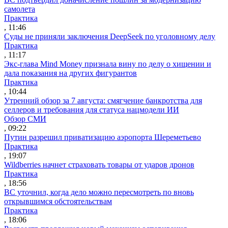
самолета
Практика
, 11:46
Суды не приняли заключения DeepSeek по уголовному делу
Практика
, 11:17
Экс-глава Mind Money признала вину по делу о хищении и
дала показания на других фигурантов
Практика
, 10:44
Утренний обзор за 7 августа: смягчение банкротства для
селлеров и требования для статуса нацмодели ИИ
Обзор СМИ
, 09:22
Путин разрешил приватизацию аэропорта Шереметьево
Практика
, 19:07
Wildberries начнет страховать товары от ударов дронов
Практика
, 18:56
ВС уточнил, когда дело можно пересмотреть по вновь
открывшимся обстоятельствам
Практика
, 18:06