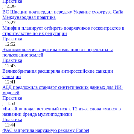
Практика
, 14:29
ВС Швеции подтвердил передачу Украине сухогруза Caffa
Международная практика
, 13:27
Минфин планирует отбирать подрядчиков госконтрактов в
строительстве по их репутации
Практика
, 12:52
Экономколлегия защитила компанию от переплаты за
пользование землей
Практика
, 12:43
Великобритания расширила антироссийские санкции
Санкции
, 12:41
АБД предложила стандарт синтетических данных для ИИ-
моделей
Практика
, 11:53
«Билайн» подал встречный иск к Т2 из-за слова «микс» в
названии бренда мультиподписки
Практика
, 11:44
ФАС запретила наружную рекламу Fonbet