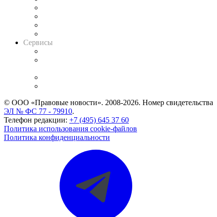
Досье судей
Информация о судах
RSS лента новостей
Вакансии для юристов
Сервисы
Справочно-правовая система
Casebook: мониторинг дел
и компаний
Caselook: поиск и анализ практики
CASE.ONE: управление юридической службой
© ООО «Правовые новости». 2008-2026.
Номер свидетельства
ЭЛ № ФС 77 - 79910
.
Телефон редакции:
+7 (495) 645 37 60
Политика использования cookie-файлов
Политика конфиденциальности