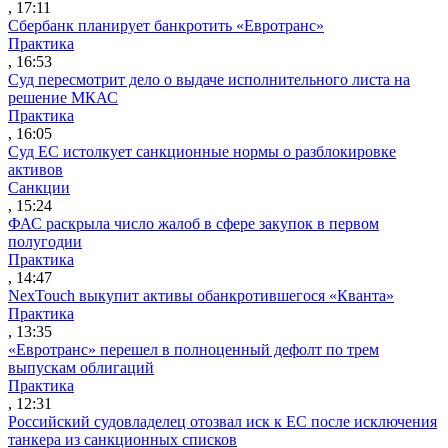
, 17:11
Сбербанк планирует банкротить «Евротранс»
Практика
, 16:53
Суд пересмотрит дело о выдаче исполнительного листа на
решение МКАС
Практика
, 16:05
Суд ЕС истолкует санкционные нормы о разблокировке
активов
Санкции
, 15:24
ФАС раскрыла число жалоб в сфере закупок в первом
полугодии
Практика
, 14:47
NexTouch выкупит активы обанкротившегося «Кванта»
Практика
, 13:35
«Евротранс» перешел в полноценный дефолт по трем
выпускам облигаций
Практика
, 12:31
Российский судовладелец отозвал иск к ЕС после исключения
танкера из санкционных списков