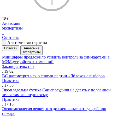
18+
Анатомия
экспертизы
Смотреть
Анатомия экспертизы
Новости
Анатомия
экспертизы
Минцифры предложило усилить контроль за сим-картами в
M2M-устройствах компаний
Законодательство
, 19:02
ВС рассмотрит иск о снятии партии «Яблоко» с выборов
Практика
, 17:55
Экс-владельца бутика Cartier осудили на девять с половиной
лет за таможенную схему
Практика
, 17:18
Экономколлегия решит, кто должен возмещать ущерб при
пожаре