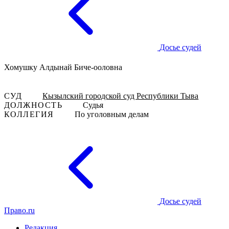
Досье судей
Хомушку Алдынай Биче-ооловна
СУД
Кызылский городской суд Республики Тыва
ДОЛЖНОСТЬ
Судья
КОЛЛЕГИЯ
По уголовным делам
Досье судей
Право.ru
Редакция