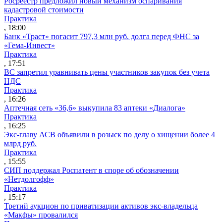
Росреестр предложил новый механизм оспаривания
кадастровой стоимости
Практика
, 18:00
Банк «Траст» погасит 797,3 млн руб. долга перед ФНС за
«Гема-Инвест»
Практика
, 17:51
ВС запретил уравнивать цены участников закупок без учета
НДС
Практика
, 16:26
Аптечная сеть «36,6» выкупила 83 аптеки «Диалога»
Практика
, 16:25
Экс-главу АСВ объявили в розыск по делу о хищении более 4
млрд руб.
Практика
, 15:55
СИП поддержал Роспатент в споре об обозначении
«Нетдолгофф»
Практика
, 15:17
Третий аукцион по приватизации активов экс-владельца
«Макфы» провалился