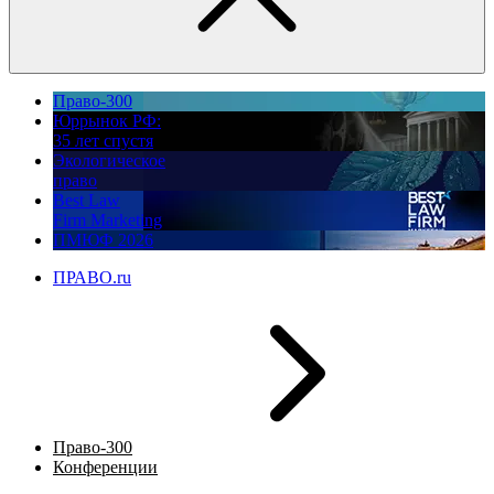
Право-300
Юррынок РФ:
35 лет спустя
Экологическое
право
Best Law
Firm Marketing
ПМЮФ 2026
ПРАВО.ru
Право-300
Конференции