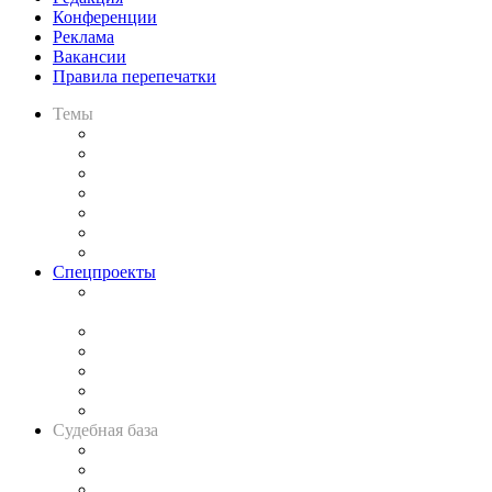
Конференции
Реклама
Вакансии
Правила перепечатки
Темы
Практика
Законодательство
Процесс
Исследования
Рынок юридических услуг
Юридическое сообщество
Важнейшие правовые темы в прессе
Спецпроекты
Подкаст «В здравом уме
и твёрдой памяти»
Legal Design
Банкротная панорама
Советы для литигаторов
Сговоры на торгах
Авто
Судебная база
Картотека арбитражных дел
Решения арбитражных судов
Календарь рассмотрения арбитражных дел