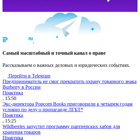
Cамый масштабный и точный канал о праве
Рассказываем о важных деловых и юридических событиях.
Перейти в Telegram
Предприниматель не смог прекратить охрану товарного знака
Burberry в России
Практика
, 15:50
Экс-директора Popcorn Books приговорили к четырем годам
условно по делу о пропаганде ЛГБТ*
Практика
, 15:25
Wildberries запустит программу партнерских хабов для
хранения товаров
Практика