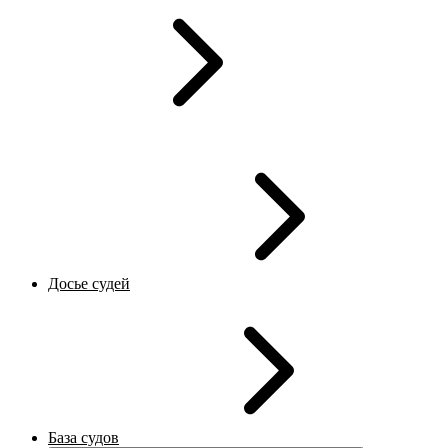
Досье судей
База судов