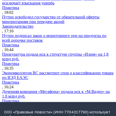
исключает взыскания ущерба
Практика
, 18:02
Путин освободил государство от обязательной оферты
миноритариям при передаче акций
Законодательство
, 17:16
Путин подписал закон о мониторинге цен на продукты по
всей цепочке поставок
Практика
, 16:44
Прокуратура подала иск к структуре группы «Илим» на 1,8
млрд руб.
Практика
, 16:35
Экономколлегия ВС рассмотрит спор о классификации товара
по ВЭД ЕАЭС
Практика
, 16:24
Дочерняя компания «Мегафона» подала иск к «М.Видео» на
1,8 млрд руб.
Практика
, 15:50
СИП проверит отмену патента на систему управления
ООО «Правовые Новости» (ИНН 7704317790) использует
устройствами после возражений «Яндекса»