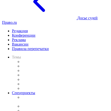
Досье судей
Право.ru
Редакция
Конференции
Реклама
Вакансии
Правила перепечатки
Темы
Практика
Законодательство
Процесс
Исследования
Рынок юридических услуг
Юридическое сообщество
Важнейшие правовые темы в прессе
Спецпроекты
Подкаст «В здравом уме
и твёрдой памяти»
Legal Design
Банкротная панорама