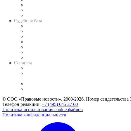
Советы для литигаторов
Сговоры на торгах
Авто
Судебная база
Картотека арбитражных дел
Решения арбитражных судов
Календарь рассмотрения арбитражных дел
Досье судей
Информация о судах
RSS лента новостей
Вакансии для юристов
Сервисы
Справочно-правовая система
Casebook: мониторинг дел
и компаний
Caselook: поиск и анализ практики
CASE.ONE: управление юридической службой
© ООО «Правовые новости». 2008-2026.
Номер свидетельства
Телефон редакции:
+7 (495) 645 37 60
Политика использования cookie-файлов
Политика конфиденциальности