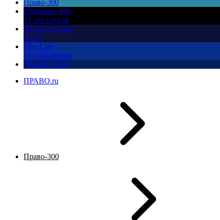
Право-300
Юррынок РФ:
35 лет спустя
Экологическое
право
Best Law
Firm Marketing
ПМЮФ 2026
ПРАВО.ru
Право-300