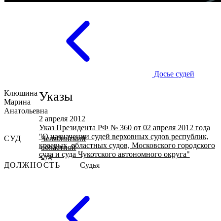
Досье судей
Клюшина
Указы
Марина
Анатольевна
2 апреля 2012
Указ Президента РФ № 360 от 02 апреля 2012 года
"О назначении судей верховных судов республик,
СУД
Челябинский
краевых, областных судов, Московского городского
областной
суда и суда Чукотского автономного округа"
суд
ДОЛЖНОСТЬ
Судья