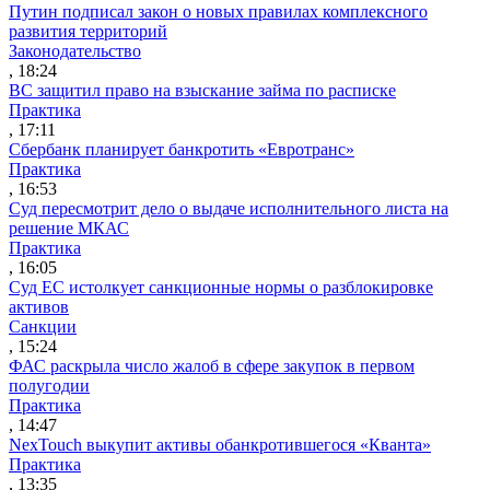
Путин подписал закон о новых правилах комплексного
развития территорий
Законодательство
, 18:24
ВС защитил право на взыскание займа по расписке
Практика
, 17:11
Сбербанк планирует банкротить «Евротранс»
Практика
, 16:53
Суд пересмотрит дело о выдаче исполнительного листа на
решение МКАС
Практика
, 16:05
Суд ЕС истолкует санкционные нормы о разблокировке
активов
Санкции
, 15:24
ФАС раскрыла число жалоб в сфере закупок в первом
полугодии
Практика
, 14:47
NexTouch выкупит активы обанкротившегося «Кванта»
Практика
, 13:35