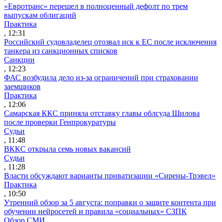
«Евротранс» перешел в полноценный дефолт по трем
выпускам облигаций
Практика
, 12:31
Российский судовладелец отозвал иск к ЕС после исключения
танкера из санкционных списков
Санкции
, 12:23
ФАС возбудила дело из-за ограничений при страховании
заемщиков
Практика
, 12:06
Самарская ККС приняла отставку главы облсуда Шилова
после проверки Генпрокуратуры
Судьи
, 11:48
ВККС открыла семь новых вакансий
Судьи
, 11:28
Власти обсуждают варианты приватизации «Сирены-Трэвел»
Практика
, 10:50
Утренний обзор за 5 августа: поправки о защите контента при
обучении нейросетей и правила «социальных» СЗПК
Обзор СМИ