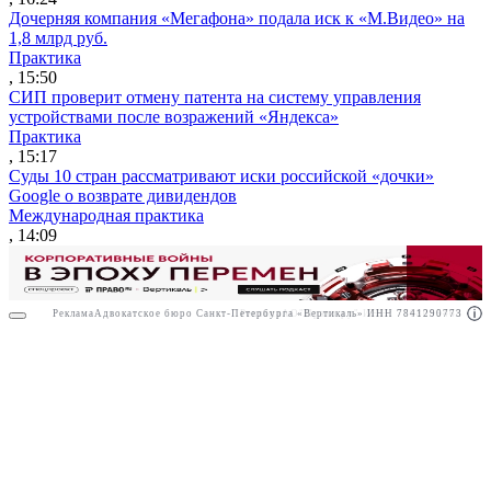
Дочерняя компания «Мегафона» подала иск к «М.Видео» на
1,8 млрд руб.
Практика
, 15:50
СИП проверит отмену патента на систему управления
устройствами после возражений «Яндекса»
Практика
, 15:17
Суды 10 стран рассматривают иски российской «дочки»
Google о возврате дивидендов
Международная практика
, 14:09
Реклама
Адвокатское бюро Санкт-Петербурга «Вертикаль» ИНН 7841290773
Реклама
АО"Право.ру" ИНН: 7708095468