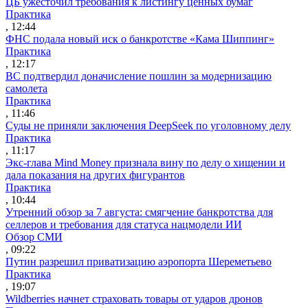
ЦБ ужесточил требования к листингу ценных бумаг
Практика
, 12:44
ФНС подала новый иск о банкротстве «Кама Шиппинг»
Практика
, 12:17
ВС подтвердил доначисление пошлин за модернизацию
самолета
Практика
, 11:46
Суды не приняли заключения DeepSeek по уголовному делу
Практика
, 11:17
Экс-глава Mind Money признала вину по делу о хищении и
дала показания на других фигурантов
Практика
, 10:44
Утренний обзор за 7 августа: смягчение банкротства для
селлеров и требования для статуса нацмодели ИИ
Обзор СМИ
, 09:22
Путин разрешил приватизацию аэропорта Шереметьево
Практика
, 19:07
Wildberries начнет страховать товары от ударов дронов