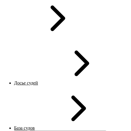
Досье судей
База судов