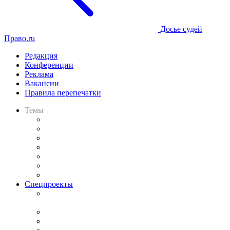
Досье судей
Право.ru
Редакция
Конференции
Реклама
Вакансии
Правила перепечатки
Темы
Практика
Законодательство
Процесс
Исследования
Рынок юридических услуг
Юридическое сообщество
Важнейшие правовые темы в прессе
Спецпроекты
Подкаст «В здравом уме
и твёрдой памяти»
Legal Design
Банкротная панорама