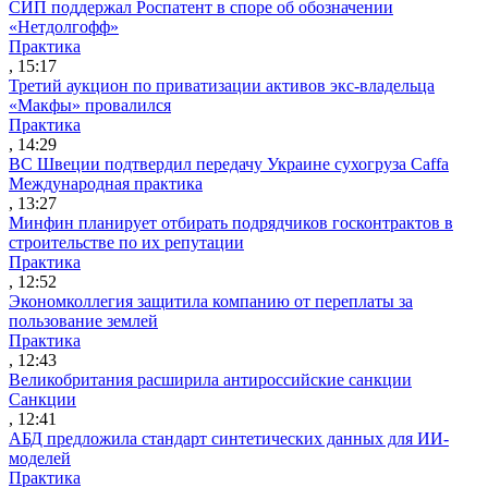
СИП поддержал Роспатент в споре об обозначении
«Нетдолгофф»
Практика
, 15:17
Третий аукцион по приватизации активов экс-владельца
«Макфы» провалился
Практика
, 14:29
ВС Швеции подтвердил передачу Украине сухогруза Caffa
Международная практика
, 13:27
Минфин планирует отбирать подрядчиков госконтрактов в
строительстве по их репутации
Практика
, 12:52
Экономколлегия защитила компанию от переплаты за
пользование землей
Практика
, 12:43
Великобритания расширила антироссийские санкции
Санкции
, 12:41
АБД предложила стандарт синтетических данных для ИИ-
моделей
Практика