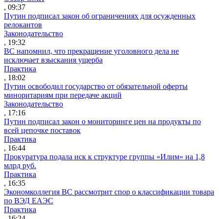
, 09:37
Путин подписал закон об ограничениях для осужденных
релокантов
Законодательство
, 19:32
ВС напомнил, что прекращение уголовного дела не
исключает взыскания ущерба
Практика
, 18:02
Путин освободил государство от обязательной оферты
миноритариям при передаче акций
Законодательство
, 17:16
Путин подписал закон о мониторинге цен на продукты по
всей цепочке поставок
Практика
, 16:44
Прокуратура подала иск к структуре группы «Илим» на 1,8
млрд руб.
Практика
, 16:35
Экономколлегия ВС рассмотрит спор о классификации товара
по ВЭД ЕАЭС
Практика
, 16:24