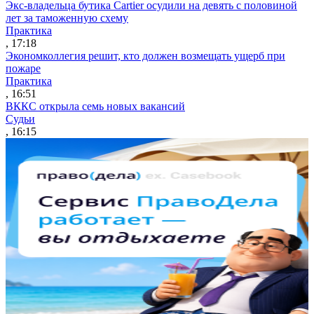
Экс-владельца бутика Cartier осудили на девять с половиной
лет за таможенную схему
Практика
, 17:18
Экономколлегия решит, кто должен возмещать ущерб при
пожаре
Практика
, 16:51
ВККС открыла семь новых вакансий
Судьи
, 16:15