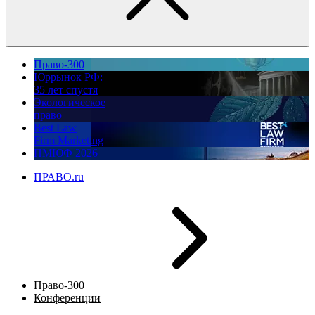
Право-300
Юррынок РФ:
35 лет спустя
Экологическое
право
Best Law
Firm Marketing
ПМЮФ 2026
ПРАВО.ru
Право-300
Конференции