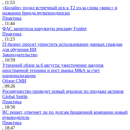
, 11:53
«Билайн» подал встречный иск к Т2 из-за слова «микс» в
названии бренда мультиподписки
Практика
, 11:44
ФАС запретила наружную рекламу Fonbet
Практика
, 11:23
IT-бизнес просит упростить использование данных граждан
для обучения ИИ
Законодательство
, 10:59
Утренний обзор за 6 августа: ужесточение закупок
иностранной техники и рост рынка M&A за счет
национализации
Обзор СМИ
, 09:26
Росимущество проведет новый аукцион по продаже активов
Global Spirits
Практика
, 18:50
ВС решит, отвечает ли по долгам брошенной компании новый
руководитель
Практика
, 18:47