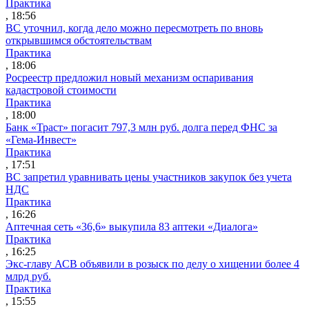
Практика
, 18:56
ВС уточнил, когда дело можно пересмотреть по вновь
открывшимся обстоятельствам
Практика
, 18:06
Росреестр предложил новый механизм оспаривания
кадастровой стоимости
Практика
, 18:00
Банк «Траст» погасит 797,3 млн руб. долга перед ФНС за
«Гема-Инвест»
Практика
, 17:51
ВС запретил уравнивать цены участников закупок без учета
НДС
Практика
, 16:26
Аптечная сеть «36,6» выкупила 83 аптеки «Диалога»
Практика
, 16:25
Экс-главу АСВ объявили в розыск по делу о хищении более 4
млрд руб.
Практика
, 15:55