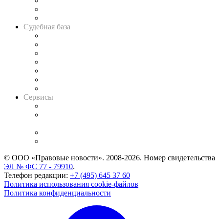
Советы для литигаторов
Сговоры на торгах
Авто
Судебная база
Картотека арбитражных дел
Решения арбитражных судов
Календарь рассмотрения арбитражных дел
Досье судей
Информация о судах
RSS лента новостей
Вакансии для юристов
Сервисы
Справочно-правовая система
Casebook: мониторинг дел
и компаний
Caselook: поиск и анализ практики
CASE.ONE: управление юридической службой
© ООО «Правовые новости». 2008-2026.
Номер свидетельства
ЭЛ № ФС 77 - 79910
.
Телефон редакции:
+7 (495) 645 37 60
Политика использования cookie-файлов
Политика конфиденциальности