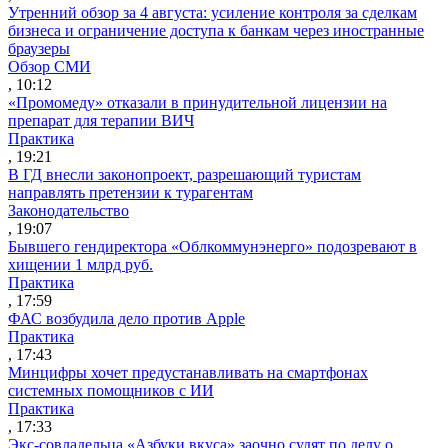
Утренний обзор за 4 августа: усиление контроля за сделкам
бизнеса и ограничение доступа к банкам через иностранные
браузеры
Обзор СМИ
, 10:12
«Промомеду» отказали в принудительной лицензии на
препарат для терапии ВИЧ
Практика
, 19:21
В ГД внесли законопроект, разрешающий туристам
направлять претензии к турагентам
Законодательство
, 19:07
Бывшего гендиректора «Облкоммунэнерго» подозревают в
хищении 1 млрд руб.
Практика
, 17:59
ФАС возбудила дело против Apple
Практика
, 17:43
Минцифры хочет предустанавливать на смартфонах
системных помощников с ИИ
Практика
, 17:33
Экс-совладельца «Азбуки вкуса» заочно судят по делу о