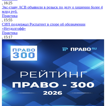
, 16:25
Экс-главу АСВ объявили в розыск по делу о хищении более 4
млрд руб.
Практика
, 15:55
СИП поддержал Роспатент в споре об обозначении
«Нетдолгофф»
Практика
, 15:17