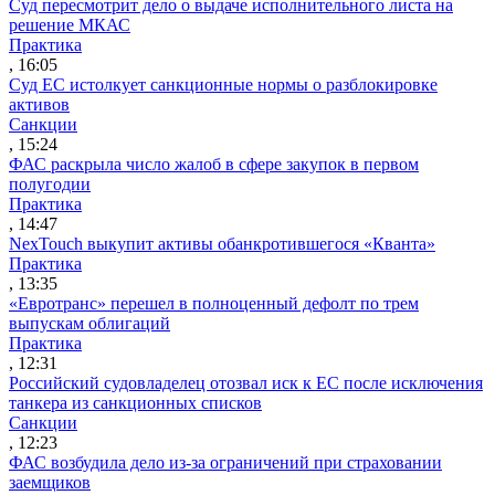
Суд пересмотрит дело о выдаче исполнительного листа на
решение МКАС
Практика
, 16:05
Суд ЕС истолкует санкционные нормы о разблокировке
активов
Санкции
, 15:24
ФАС раскрыла число жалоб в сфере закупок в первом
полугодии
Практика
, 14:47
NexTouch выкупит активы обанкротившегося «Кванта»
Практика
, 13:35
«Евротранс» перешел в полноценный дефолт по трем
выпускам облигаций
Практика
, 12:31
Российский судовладелец отозвал иск к ЕС после исключения
танкера из санкционных списков
Санкции
, 12:23
ФАС возбудила дело из-за ограничений при страховании
заемщиков