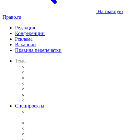
На главную
Право.ru
Редакция
Конференции
Реклама
Вакансии
Правила перепечатки
Темы
Практика
Законодательство
Процесс
Исследования
Рынок юридических услуг
Юридическое сообщество
Важнейшие правовые темы в прессе
Спецпроекты
Подкаст «В здравом уме
и твёрдой памяти»
Legal Design
Банкротная панорама
Советы для литигаторов
Сговоры на торгах