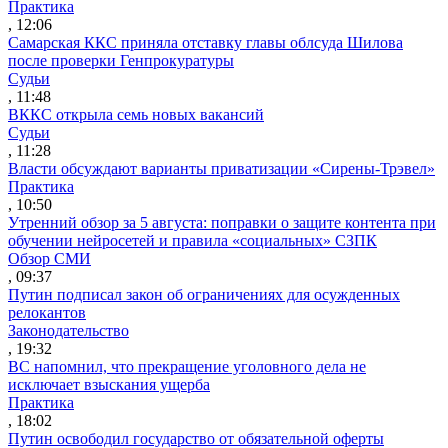
Практика
, 12:06
Самарская ККС приняла отставку главы облсуда Шилова
после проверки Генпрокуратуры
Судьи
, 11:48
ВККС открыла семь новых вакансий
Судьи
, 11:28
Власти обсуждают варианты приватизации «Сирены-Трэвел»
Практика
, 10:50
Утренний обзор за 5 августа: поправки о защите контента при
обучении нейросетей и правила «социальных» СЗПК
Обзор СМИ
, 09:37
Путин подписал закон об ограничениях для осужденных
релокантов
Законодательство
, 19:32
ВС напомнил, что прекращение уголовного дела не
исключает взыскания ущерба
Практика
, 18:02
Путин освободил государство от обязательной оферты