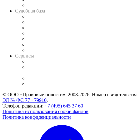
Авто
Судебная база
Картотека арбитражных дел
Решения арбитражных судов
Календарь рассмотрения арбитражных дел
Досье судей
Информация о судах
RSS лента новостей
Вакансии для юристов
Сервисы
Справочно-правовая система
Casebook: мониторинг дел
и компаний
Caselook: поиск и анализ практики
CASE.ONE: управление юридической службой
© ООО «Правовые новости». 2008-2026.
Номер свидетельства
ЭЛ № ФС 77 - 79910
.
Телефон редакции:
+7 (495) 645 37 60
Политика использования cookie-файлов
Политика конфиденциальности