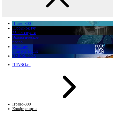
Право-300
Юррынок РФ:
35 лет спустя
Экологическое
право
Best Law
Firm Marketing
ПМЮФ 2026
ПРАВО.ru
Право-300
Конференции