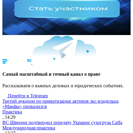
Cамый масштабный и точный канал о праве
Рассказываем о важных деловых и юридических событиях.
Перейти в Telegram
Третий аукцион по приватизации активов экс-владельца
«Макфы» провалился
Практика
, 14:29
ВС Швеции подтвердил передачу Украине сухогруза Caffa
Международная практика