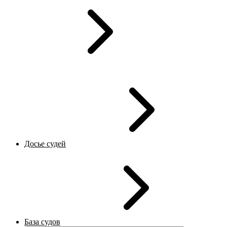
Досье судей
База судов