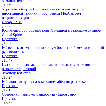
Законодательство
, 10:59
Утренний обзор за 6 августа: ужесточение закупок
иностранной техники и рост рынка M&A за счет
национализации
Обзор СМИ
, 09:26
Росимущество проведет новый аукцион по продаже активов
Global Spirits
Практика
, 18:50
ВС решит, отвечает ли по долгам брошенной компании новый
руководитель
Практика
, 18:47
Путин подписал закон о новых правилах комплексного
развития территорий
Законодательство
, 18:24
ВС защитил право на взыскание займа по расписке
Практика
, 17:11
Сбербанк планирует банкротить «Евротранс»
Практика
, 16:53