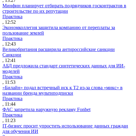
, 13:27
Минфин планирует отбирать подрядчиков госконтрактов в
строительстве по их репутации
Практика
, 12:52
Экономколлегия защитила компанию от переплаты за
пользование землей
Практика
, 12:43
Великобритания расширила антироссийские санкции
Санкции
, 12:41
АБД предложила стандарт синтетических данных для ИИ-
моделей
Практика
, 11:53
«Билайн» подал встречный иск к Т2 из-за слова «микс» в
названии бренда мультиподписки
Практика
, 11:44
ФАС запретила наружную рекламу Fonbet
Практика
, 11:23
IT-бизнес просит упростить использование данных граждан
для обучения ИИ