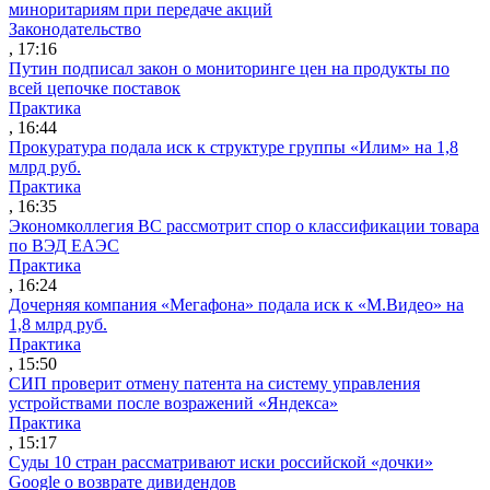
миноритариям при передаче акций
Законодательство
, 17:16
Путин подписал закон о мониторинге цен на продукты по
всей цепочке поставок
Практика
, 16:44
Прокуратура подала иск к структуре группы «Илим» на 1,8
млрд руб.
Практика
, 16:35
Экономколлегия ВС рассмотрит спор о классификации товара
по ВЭД ЕАЭС
Практика
, 16:24
Дочерняя компания «Мегафона» подала иск к «М.Видео» на
1,8 млрд руб.
Практика
, 15:50
СИП проверит отмену патента на систему управления
устройствами после возражений «Яндекса»
Практика
, 15:17
Суды 10 стран рассматривают иски российской «дочки»
Google о возврате дивидендов