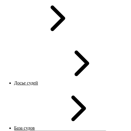
Досье судей
База судов