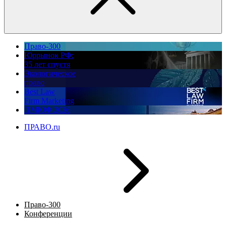
Право-300
Юррынок РФ:
35 лет спустя
Экологическое
право
Best Law
Firm Marketing
ПМЮФ 2026
ПРАВО.ru
Право-300
Конференции