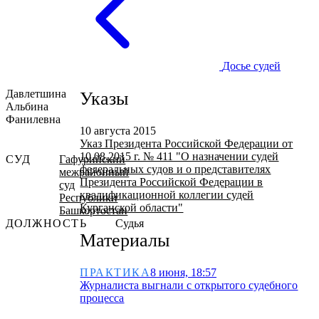
Досье судей
Давлетшина
Указы
Альбина
Фанилевна
10 августа 2015
Указ Президента Российской Федерации от
10.08.2015 г. № 411 "О назначении судей
СУД
Гафурийский
федеральных судов и о представителях
межрайонный
Президента Российской Федерации в
суд
квалификационной коллегии судей
Республики
Курганской области"
Башкортостан
ДОЛЖНОСТЬ
Судья
Материалы
ПРАКТИКА
8 июня, 18:57
Журналиста выгнали с открытого судебного
процесса