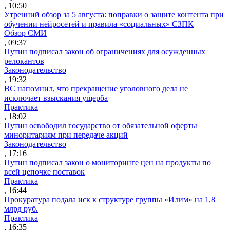
, 10:50
Утренний обзор за 5 августа: поправки о защите контента при
обучении нейросетей и правила «социальных» СЗПК
Обзор СМИ
, 09:37
Путин подписал закон об ограничениях для осужденных
релокантов
Законодательство
, 19:32
ВС напомнил, что прекращение уголовного дела не
исключает взыскания ущерба
Практика
, 18:02
Путин освободил государство от обязательной оферты
миноритариям при передаче акций
Законодательство
, 17:16
Путин подписал закон о мониторинге цен на продукты по
всей цепочке поставок
Практика
, 16:44
Прокуратура подала иск к структуре группы «Илим» на 1,8
млрд руб.
Практика
, 16:35