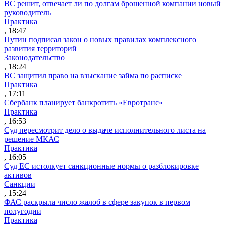
ВС решит, отвечает ли по долгам брошенной компании новый
руководитель
Практика
, 18:47
Путин подписал закон о новых правилах комплексного
развития территорий
Законодательство
, 18:24
ВС защитил право на взыскание займа по расписке
Практика
, 17:11
Сбербанк планирует банкротить «Евротранс»
Практика
, 16:53
Суд пересмотрит дело о выдаче исполнительного листа на
решение МКАС
Практика
, 16:05
Суд ЕС истолкует санкционные нормы о разблокировке
активов
Санкции
, 15:24
ФАС раскрыла число жалоб в сфере закупок в первом
полугодии
Практика