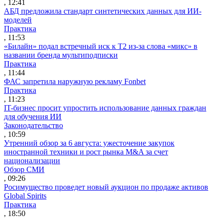
, 12:41
АБД предложила стандарт синтетических данных для ИИ-
моделей
Практика
, 11:53
«Билайн» подал встречный иск к Т2 из-за слова «микс» в
названии бренда мультиподписки
Практика
, 11:44
ФАС запретила наружную рекламу Fonbet
Практика
, 11:23
IT-бизнес просит упростить использование данных граждан
для обучения ИИ
Законодательство
, 10:59
Утренний обзор за 6 августа: ужесточение закупок
иностранной техники и рост рынка M&A за счет
национализации
Обзор СМИ
, 09:26
Росимущество проведет новый аукцион по продаже активов
Global Spirits
Практика
, 18:50