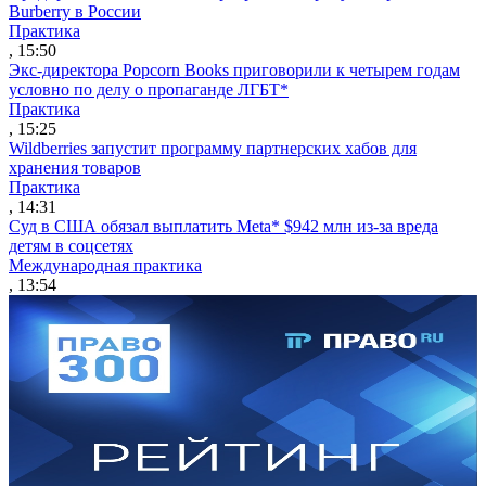
Burberry в России
Практика
, 15:50
Экс-директора Popcorn Books приговорили к четырем годам
условно по делу о пропаганде ЛГБТ*
Практика
, 15:25
Wildberries запустит программу партнерских хабов для
хранения товаров
Практика
, 14:31
Суд в США обязал выплатить Meta* $942 млн из-за вреда
детям в соцсетях
Международная практика
, 13:54