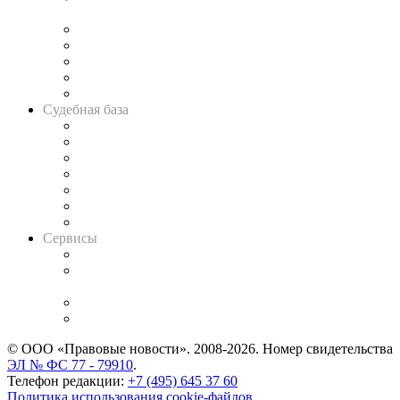
и твёрдой памяти»
Legal Design
Банкротная панорама
Советы для литигаторов
Сговоры на торгах
Авто
Судебная база
Картотека арбитражных дел
Решения арбитражных судов
Календарь рассмотрения арбитражных дел
Досье судей
Информация о судах
RSS лента новостей
Вакансии для юристов
Сервисы
Справочно-правовая система
Casebook: мониторинг дел
и компаний
Caselook: поиск и анализ практики
CASE.ONE: управление юридической службой
© ООО «Правовые новости». 2008-2026.
Номер свидетельства
ЭЛ № ФС 77 - 79910
.
Телефон редакции:
+7 (495) 645 37 60
Политика использования cookie-файлов