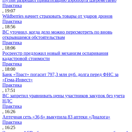
Путин разрешил приватизацию аэропорта Шереметьево
Практика
, 19:07
Wildberries начнет страховать товары от ударов дронов
Практика
, 18:56
ВС уточнил, когда дело можно пересмотреть по вновь
открывшимся обстоятельствам
Практика
, 18:06
Росреестр предложил новый механизм оспаривания
кадастровой стоимости
Практика
, 18:00
Банк «Траст» погасит 797,3 млн руб. долга перед ФНС за
«Гема-Инвест»
Практика
, 17:51
ВС запретил уравнивать цены участников закупок без учета
НДС
Практика
, 16:26
Аптечная сеть «36,6» выкупила 83 аптеки «Диалога»
Практика
, 16:25