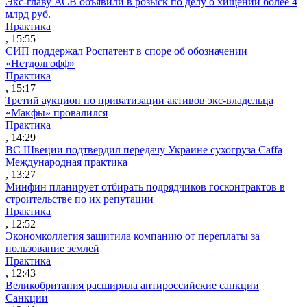
Экс-главу АСВ объявили в розыск по делу о хищении более 4
млрд руб.
Практика
, 15:55
СИП поддержал Роспатент в споре об обозначении
«Нетдолгофф»
Практика
, 15:17
Третий аукцион по приватизации активов экс-владельца
«Макфы» провалился
Практика
, 14:29
ВС Швеции подтвердил передачу Украине сухогруза Caffa
Международная практика
, 13:27
Минфин планирует отбирать подрядчиков госконтрактов в
строительстве по их репутации
Практика
, 12:52
Экономколлегия защитила компанию от переплаты за
пользование землей
Практика
, 12:43
Великобритания расширила антироссийские санкции
Санкции