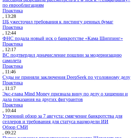
по еврооблигациям
Практика
, 13:28
ЦБ ужесточил требования к листингу ценных бумаг
Практика
, 12:44
ФНС подала новый иск о банкротстве «Кама Шиппинг»
Практика
, 12:17
ВС подтвердил доначисление пошлин за модернизацию
самолета
Практика
, 11:46
Суды не приняли заключения DeepSeek по уголовному делу
Практика
, 11:17
Экс-глава Mind Money признала вину по делу о хищении и
дала показания на других фигурантов
Практика
, 10:44
Утренний обзор за 7 августа: смягчение банкротства для
селлеров и требования для статуса нацмодели ИИ
Обзор СМИ
, 09:22