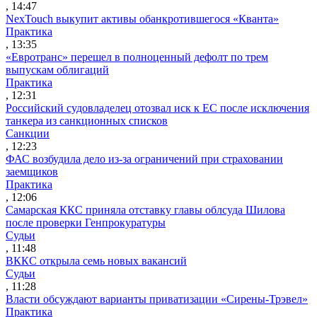
, 14:47
NexTouch выкупит активы обанкротившегося «Кванта»
Практика
, 13:35
«Евротранс» перешел в полноценный дефолт по трем
выпускам облигаций
Практика
, 12:31
Российский судовладелец отозвал иск к ЕС после исключения
танкера из санкционных списков
Санкции
, 12:23
ФАС возбудила дело из-за ограничений при страховании
заемщиков
Практика
, 12:06
Самарская ККС приняла отставку главы облсуда Шилова
после проверки Генпрокуратуры
Судьи
, 11:48
ВККС открыла семь новых вакансий
Судьи
, 11:28
Власти обсуждают варианты приватизации «Сирены-Трэвел»
Практика