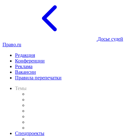
Досье судей
Право.ru
Редакция
Конференции
Реклама
Вакансии
Правила перепечатки
Темы
Практика
Законодательство
Процесс
Исследования
Рынок юридических услуг
Юридическое сообщество
Важнейшие правовые темы в прессе
Спецпроекты
Подкаст «В здравом уме