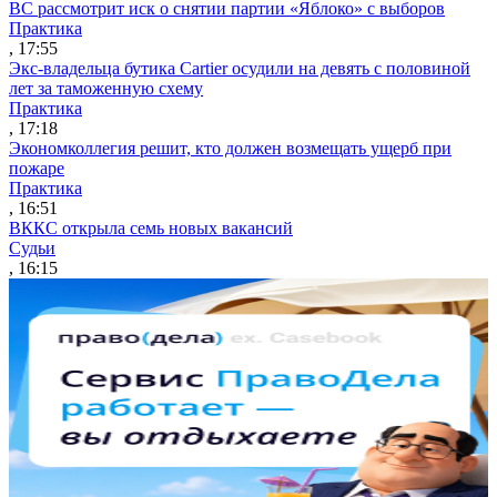
ВС рассмотрит иск о снятии партии «Яблоко» с выборов
Практика
, 17:55
Экс-владельца бутика Cartier осудили на девять с половиной
лет за таможенную схему
Практика
, 17:18
Экономколлегия решит, кто должен возмещать ущерб при
пожаре
Практика
, 16:51
ВККС открыла семь новых вакансий
Судьи
, 16:15