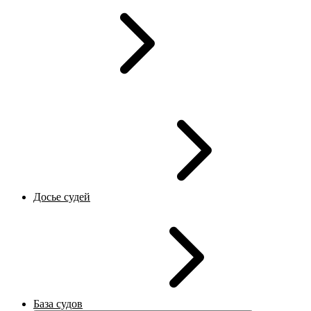
Досье судей
База судов