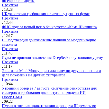
по еврооблигациям
Практика
, 13:28
ЦБ ужесточил требования к листингу ценных бумаг
Практика
, 12:44
ФНС подала новый иск о банкротстве «Кама Шиппинг»
Практика
, 12:17
ВС подтвердил доначисление пошлин за модернизацию
самолета
Практика
, 11:46
Суды не приняли заключения DeepSeek по уголовному делу
Практика
, 11:17
Экс-глава Mind Money признала вину по делу о хищении и
дала показания на других фигурантов
Практика
, 10:44
Утренний обзор за 7 августа: смягчение банкротства для
селлеров и требования для статуса нацмодели ИИ
Обзор СМИ
, 09:22
Путин разрешил приватизацию аэропорта Шереметьево