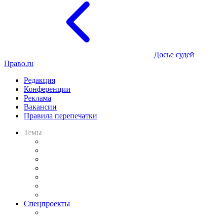
Досье судей
Право.ru
Редакция
Конференции
Реклама
Вакансии
Правила перепечатки
Темы
Практика
Законодательство
Процесс
Исследования
Рынок юридических услуг
Юридическое сообщество
Важнейшие правовые темы в прессе
Спецпроекты
Подкаст «В здравом уме