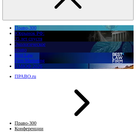
Право-300
Юррынок РФ:
35 лет спустя
Экологическое
право
Best Law
Firm Marketing
ПМЮФ 2026
ПРАВО.ru
Право-300
Конференции