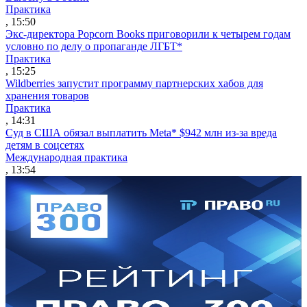
Практика
, 15:50
Экс-директора Popcorn Books приговорили к четырем годам
условно по делу о пропаганде ЛГБТ*
Практика
, 15:25
Wildberries запустит программу партнерских хабов для
хранения товаров
Практика
, 14:31
Суд в США обязал выплатить Meta* $942 млн из-за вреда
детям в соцсетях
Международная практика
, 13:54