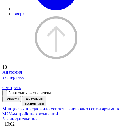
вверх
18+
Анатомия
экспертизы
Смотреть
Анатомия экспертизы
Новости
Анатомия
экспертизы
Минцифры предложило усилить контроль за сим-картами в
M2M-устройствах компаний
Законодательство
, 19:02