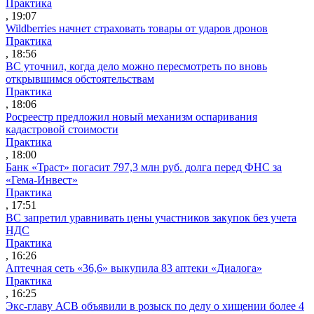
Практика
, 19:07
Wildberries начнет страховать товары от ударов дронов
Практика
, 18:56
ВС уточнил, когда дело можно пересмотреть по вновь
открывшимся обстоятельствам
Практика
, 18:06
Росреестр предложил новый механизм оспаривания
кадастровой стоимости
Практика
, 18:00
Банк «Траст» погасит 797,3 млн руб. долга перед ФНС за
«Гема-Инвест»
Практика
, 17:51
ВС запретил уравнивать цены участников закупок без учета
НДС
Практика
, 16:26
Аптечная сеть «36,6» выкупила 83 аптеки «Диалога»
Практика
, 16:25
Экс-главу АСВ объявили в розыск по делу о хищении более 4