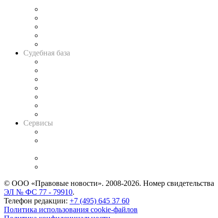
и твёрдой памяти»
Legal Design
Банкротная панорама
Советы для литигаторов
Сговоры на торгах
Авто
Судебная база
Картотека арбитражных дел
Решения арбитражных судов
Календарь рассмотрения арбитражных дел
Досье судей
Информация о судах
RSS лента новостей
Вакансии для юристов
Сервисы
Справочно-правовая система
Casebook: мониторинг дел
и компаний
Caselook: поиск и анализ практики
CASE.ONE: управление юридической службой
© ООО «Правовые новости». 2008-2026.
Номер свидетельства
ЭЛ № ФС 77 - 79910
.
Телефон редакции:
+7 (495) 645 37 60
Политика использования cookie-файлов