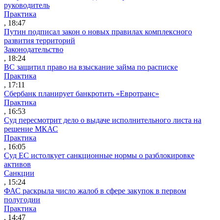
руководитель
Практика
, 18:47
Путин подписал закон о новых правилах комплексного
развития территорий
Законодательство
, 18:24
ВС защитил право на взыскание займа по расписке
Практика
, 17:11
Сбербанк планирует банкротить «Евротранс»
Практика
, 16:53
Суд пересмотрит дело о выдаче исполнительного листа на
решение МКАС
Практика
, 16:05
Суд ЕС истолкует санкционные нормы о разблокировке
активов
Санкции
, 15:24
ФАС раскрыла число жалоб в сфере закупок в первом
полугодии
Практика
, 14:47