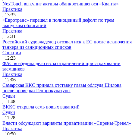
NexTouch выкупит активы обанкротившегося «Кванта»
Практика
, 13:35
«Евротранс» перешел в полноценный дефолт по трем
выпускам облигаций
Практика
, 12:31
Российский судовладелец отозвал иск к ЕС после исключения
танкера из санкционных списков
Санкции
, 12:23
ФАС возбудила дело из-за ограничений при страховании
заемщиков
Практика
, 12:06
Самарская ККС приняла отставку главы облсуда Шилова
после проверки Генпрокуратуры
Судьи
, 11:48
ВККС открыла семь новых вакансий
Судьи
, 11:28
Власти обсуждают варианты приватизации «Сирены-Трэвел»
Практика
, 10:50