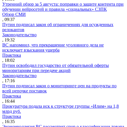
Утренний обзор за 5 августа: поправки о защите контента при
обучении нейросетей и правила «социальных» СЗПК
Обзор СМИ
, 09:37
Путин подписал закон об ограничениях для осужденных
релокантов
Законодательство
, 19:32
ВС напомнил, что прекращение уголовного дела не
исключает взыскания ущерба
Практика
, 18:02
Путин освободил государство от обязательной оферты
миноритариям при передаче акций
Законодательство
, 17:16
Путин подписал закон о мониторинге цен на продукты по
всей цепочке поставок
Практика
, 16:44
Прокуратура подала иск к структуре группы «Илим» на 1,8
млрд руб.
Практика
, 16:35
Экономколлегия ВС рассмотрит спор о классификации товара