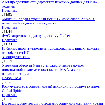
АБД предложила стандарт синтетических данных для ИИ-
моделей
Практика
, 11:53
«Билайн» подал встречный иск к Т2 из-за слова «микс» в
названии бренда мультиподписки
Практика
, 11:44
ФАС запретила наружную рекламу Fonbet
Практика
, 11:23
IT-бизнес просит упростить использование данных граждан
для обучения ИИ
Законодательство
, 10:59
Утренний обзор за 6 августа: ужесточение закупок
иностранной техники и рост рынка M&A за счет
национализации
Обзор СМИ
, 09:26
Росимущество проведет новый аукцион по продаже активов
Global Spirits
Практика
, 18:50
ВС решит, отвечает ли по долгам брошенной компании новый