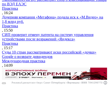
по ВЭД ЕАЭС
Практика
, 16:24
Дочерняя компания «Мегафона» подала иск к «М.Видео» на
1,8 млрд руб.
Практика
, 15:50
СИП проверит отмену патента на систему управления
устройствами после возражений «Яндекса»
Практика
, 15:17
Суды 10 стран рассматривают иски российской «дочки»
Google о возврате дивидендов
Международная практика
, 14:09
Реклама
Адвокатское бюро Санкт-Петербурга «Вертикаль» ИНН 7841290773
Реклама
АО"Право.ру" ИНН: 7708095468