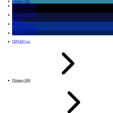
Право-300
Юррынок РФ:
35 лет спустя
Экологическое
право
Best Law
Firm Marketing
ПМЮФ 2026
ПРАВО.ru
Право-300