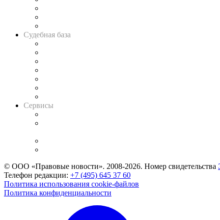
Советы для литигаторов
Сговоры на торгах
Авто
Судебная база
Картотека арбитражных дел
Решения арбитражных судов
Календарь рассмотрения арбитражных дел
Досье судей
Информация о судах
RSS лента новостей
Вакансии для юристов
Сервисы
Справочно-правовая система
Casebook: мониторинг дел
и компаний
Caselook: поиск и анализ практики
CASE.ONE: управление юридической службой
© ООО «Правовые новости». 2008-2026.
Номер свидетельства
Телефон редакции:
+7 (495) 645 37 60
Политика использования cookie-файлов
Политика конфиденциальности