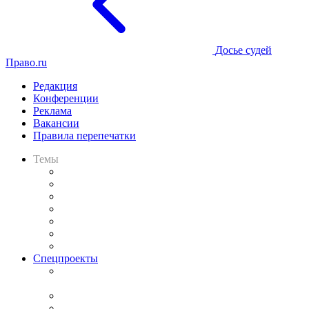
Досье судей
Право.ru
Редакция
Конференции
Реклама
Вакансии
Правила перепечатки
Темы
Практика
Законодательство
Процесс
Исследования
Рынок юридических услуг
Юридическое сообщество
Важнейшие правовые темы в прессе
Спецпроекты
Подкаст «В здравом уме
и твёрдой памяти»
Legal Design
Банкротная панорама