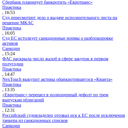
Сбербанк планирует банкротить «Евротранс»
Практика
, 16:53
Суд пересмотрит дело о выдаче исполнительного листа на
решение МКАС
Практика
, 16:05
Суд ЕС истолкует санкционные нормы о разблокировке
активов
Санкции
, 15:24
ФАС раскрыла число жалоб в сфере закупок в первом
полугодии
Практика
, 14:47
NexTouch выкупит активы обанкротившегося «Кванта»
Практика
, 13:35
«Евротранс» перешел в полноценный дефолт по трем
выпускам облигаций
Практика
, 12:31
Российский судовладелец отозвал иск к ЕС после исключения
танкера из санкционных списков
Санкции