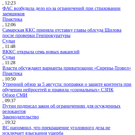
, 12:23
ФАС возбудила дело из-за ограничений при страховании
заемщиков
Практика
, 12:06
Самарская ККС приняла отставку главы облсуда Шилова
после проверки Генпрокуратуры
Судьи
, 11:48
ВККС открыла семь новых вакансий
Судьи
, 11:28
Власти обсуждают варианты приватизации «Сирены-Трэвел»
Практика
, 10:50
Утренний обзор за 5 августа: поправки о защите контента при
обучении нейросетей и правила «социальных» СЗПК
Обзор СМИ
, 09:37
Путин подписал закон об ограничениях для осужденных
релокантов
Законодательство
, 19:32
ВС напомнил, что прекращение уголовного дела не
исключает взыскания ущерба