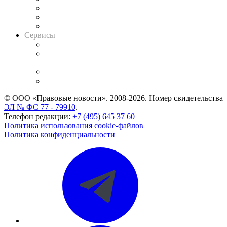
Информация о судах
RSS лента новостей
Вакансии для юристов
Сервисы
Справочно-правовая система
Casebook: мониторинг дел
и компаний
Caselook: поиск и анализ практики
CASE.ONE: управление юридической службой
© ООО «Правовые новости». 2008-2026.
Номер свидетельства
ЭЛ № ФС 77 - 79910
.
Телефон редакции:
+7 (495) 645 37 60
Политика использования cookie-файлов
Политика конфиденциальности