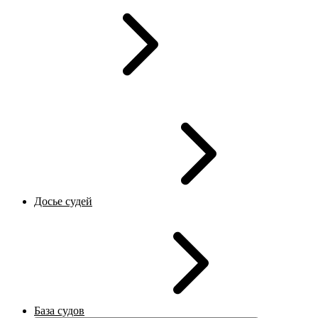
Досье судей
База судов