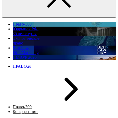
Право-300
Юррынок РФ:
35 лет спустя
Экологическое
право
Best Law
Firm Marketing
ПМЮФ 2026
ПРАВО.ru
Право-300
Конференции