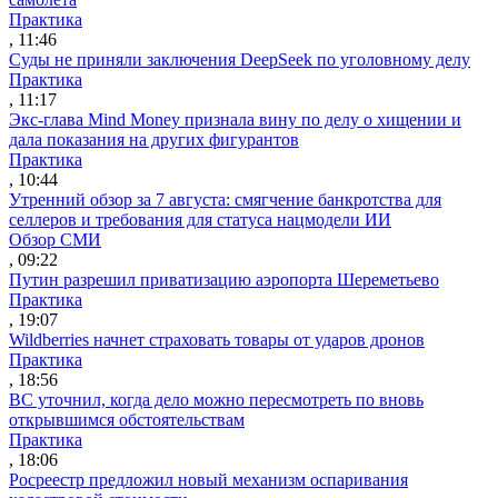
Практика
, 11:46
Суды не приняли заключения DeepSeek по уголовному делу
Практика
, 11:17
Экс-глава Mind Money признала вину по делу о хищении и
дала показания на других фигурантов
Практика
, 10:44
Утренний обзор за 7 августа: смягчение банкротства для
селлеров и требования для статуса нацмодели ИИ
Обзор СМИ
, 09:22
Путин разрешил приватизацию аэропорта Шереметьево
Практика
, 19:07
Wildberries начнет страховать товары от ударов дронов
Практика
, 18:56
ВС уточнил, когда дело можно пересмотреть по вновь
открывшимся обстоятельствам
Практика
, 18:06
Росреестр предложил новый механизм оспаривания