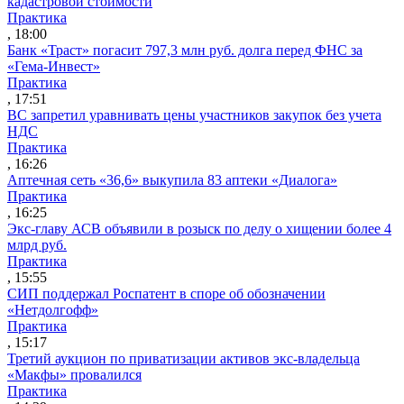
кадастровой стоимости
Практика
, 18:00
Банк «Траст» погасит 797,3 млн руб. долга перед ФНС за
«Гема-Инвест»
Практика
, 17:51
ВС запретил уравнивать цены участников закупок без учета
НДС
Практика
, 16:26
Аптечная сеть «36,6» выкупила 83 аптеки «Диалога»
Практика
, 16:25
Экс-главу АСВ объявили в розыск по делу о хищении более 4
млрд руб.
Практика
, 15:55
СИП поддержал Роспатент в споре об обозначении
«Нетдолгофф»
Практика
, 15:17
Третий аукцион по приватизации активов экс-владельца
«Макфы» провалился
Практика