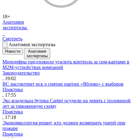
18+
Анатомия
экспертизы
Смотреть
Анатомия экспертизы
Новости
Анатомия
экспертизы
Минцифры предложило усилить контроль за сим-картами в
M2M-устройствах компаний
Законодательство
, 19:02
ВС рассмотрит иск о снятии партии «Яблоко» с выборов
Практика
, 17:55
Экс-владельца бутика Cartier осудили на девять с половиной
лет за таможенную схему
Практика
, 17:18
Экономколлегия решит, кто должен возмещать ущерб при
пожаре
Практика