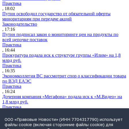
Практика
, 18:02
Путин освободил государство от обязательной оферты
миноритариям при передаче акций
Законодательство
, 17:16
Путин подписал закон о мониторинге цен на продукты по
всей цепочке поставок
Практика
, 16:44
Прокуратура подала иск к структуре группы «Илим» на 1,8
млрд руб.
Практика
, 16:35
Экономколлегия ВС рассмотрит спор о классификации товара
по ВЭД ЕАЭС
Практика
, 16:24
Дочерняя компания «Мегафона» подала иск к «М.Видео» на
1,8 млрд руб.
Практика
, 15:50
СИП проверит отмену патента на систему управления
ООО «Правовые Новости» (ИНН 7704317790) использует
устройствами после возражений «Яндекса»
файлы cookie (включая сторонние файлы cookie) для
Практика