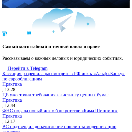
Cамый масштабный и точный канал о праве
Рассказываем о важных деловых и юридических событиях.
Перейти в Telegram
Кассация разрешила рассмотреть в РФ иск к «Альфа-Банку»
по еврооблигациям
Практика
, 13:28
ЦБ ужесточил требования к листингу ценных бумаг
Практика
, 12:44
ФНС подала новый иск о банкротстве «Кама Шиппинг»
Практика
, 12:17
ВС подтвердил доначисление пошлин за модернизацию
самолета