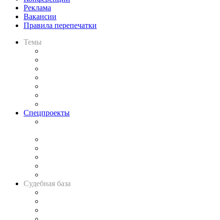
Реклама
Вакансии
Правила перепечатки
Темы
Практика
Законодательство
Процесс
Исследования
Рынок юридических услуг
Юридическое сообщество
Важнейшие правовые темы в прессе
Спецпроекты
Подкаст «В здравом уме
и твёрдой памяти»
Legal Design
Банкротная панорама
Советы для литигаторов
Сговоры на торгах
Авто
Судебная база
Картотека арбитражных дел
Решения арбитражных судов
Календарь рассмотрения арбитражных дел
Досье судей