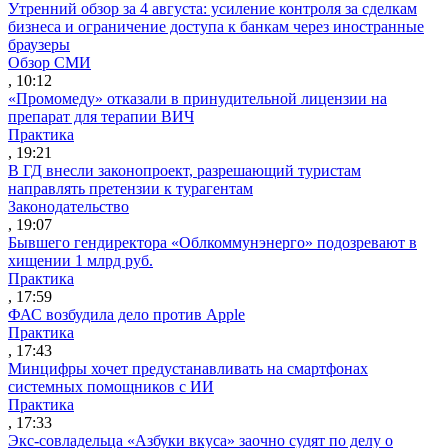
Утренний обзор за 4 августа: усиление контроля за сделкам
бизнеса и ограничение доступа к банкам через иностранные
браузеры
Обзор СМИ
, 10:12
«Промомеду» отказали в принудительной лицензии на
препарат для терапии ВИЧ
Практика
, 19:21
В ГД внесли законопроект, разрешающий туристам
направлять претензии к турагентам
Законодательство
, 19:07
Бывшего гендиректора «Облкоммунэнерго» подозревают в
хищении 1 млрд руб.
Практика
, 17:59
ФАС возбудила дело против Apple
Практика
, 17:43
Минцифры хочет предустанавливать на смартфонах
системных помощников с ИИ
Практика
, 17:33
Экс-совладельца «Азбуки вкуса» заочно судят по делу о