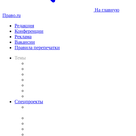
На главную
Право.ru
Редакция
Конференции
Реклама
Вакансии
Правила перепечатки
Темы
Практика
Законодательство
Процесс
Исследования
Рынок юридических услуг
Юридическое сообщество
Важнейшие правовые темы в прессе
Спецпроекты
Подкаст «В здравом уме
и твёрдой памяти»
Legal Design
Банкротная панорама
Советы для литигаторов
Сговоры на торгах