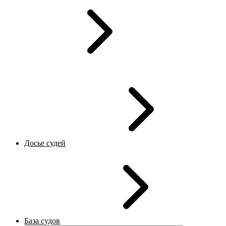
Досье судей
База судов