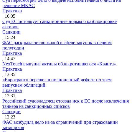
Суд пересмотрит дело о выдаче исполнительного листа на
решение МКАС
Практика
, 16:05
Суд ЕС истолкует санкционные нормы о разблокировке
активов
Санкции
, 15:24
ФАС раскрыла число жалоб в сфере закупок в первом
полугодии
Практика
, 14:47
NexTouch выкупит активы обанкротившегося «Кванта»
Практика
, 13:35
«Евротранс» перешел в полноценный дефолт по трем
выпускам облигаций
Практика
, 12:31
Российский судовладелец отозвал иск к ЕС после исключения
танкера из санкционных списков
Санкции
, 12:23
ФАС возбудила дело из-за ограничений при страховании
заемщиков