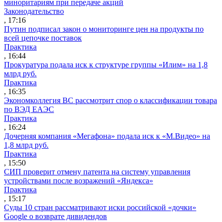
миноритариям при передаче акций
Законодательство
, 17:16
Путин подписал закон о мониторинге цен на продукты по
всей цепочке поставок
Практика
, 16:44
Прокуратура подала иск к структуре группы «Илим» на 1,8
млрд руб.
Практика
, 16:35
Экономколлегия ВС рассмотрит спор о классификации товара
по ВЭД ЕАЭС
Практика
, 16:24
Дочерняя компания «Мегафона» подала иск к «М.Видео» на
1,8 млрд руб.
Практика
, 15:50
СИП проверит отмену патента на систему управления
устройствами после возражений «Яндекса»
Практика
, 15:17
Суды 10 стран рассматривают иски российской «дочки»
Google о возврате дивидендов