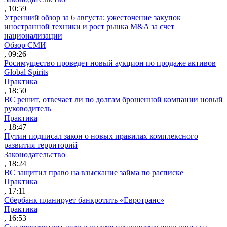
, 10:59
Утренний обзор за 6 августа: ужесточение закупок
иностранной техники и рост рынка M&A за счет
национализации
Обзор СМИ
, 09:26
Росимущество проведет новый аукцион по продаже активов
Global Spirits
Практика
, 18:50
ВС решит, отвечает ли по долгам брошенной компании новый
руководитель
Практика
, 18:47
Путин подписал закон о новых правилах комплексного
развития территорий
Законодательство
, 18:24
ВС защитил право на взыскание займа по расписке
Практика
, 17:11
Сбербанк планирует банкротить «Евротранс»
Практика
, 16:53