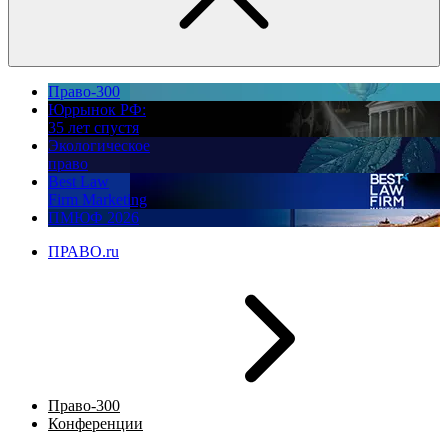
Право-300
Юррынок РФ:
35 лет спустя
Экологическое
право
Best Law
Firm Marketing
ПМЮФ 2026
ПРАВО.ru
Право-300
Конференции