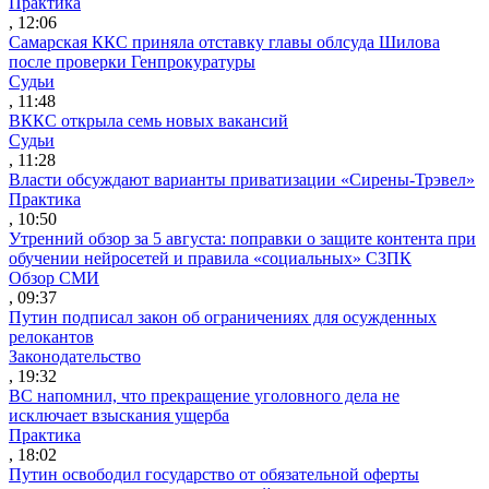
Практика
, 12:06
Самарская ККС приняла отставку главы облсуда Шилова
после проверки Генпрокуратуры
Судьи
, 11:48
ВККС открыла семь новых вакансий
Судьи
, 11:28
Власти обсуждают варианты приватизации «Сирены-Трэвел»
Практика
, 10:50
Утренний обзор за 5 августа: поправки о защите контента при
обучении нейросетей и правила «социальных» СЗПК
Обзор СМИ
, 09:37
Путин подписал закон об ограничениях для осужденных
релокантов
Законодательство
, 19:32
ВС напомнил, что прекращение уголовного дела не
исключает взыскания ущерба
Практика
, 18:02
Путин освободил государство от обязательной оферты