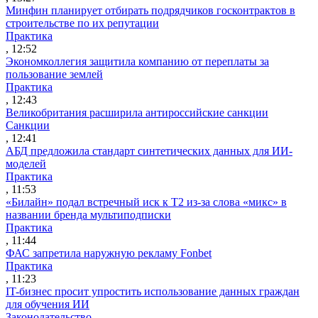
Минфин планирует отбирать подрядчиков госконтрактов в
строительстве по их репутации
Практика
, 12:52
Экономколлегия защитила компанию от переплаты за
пользование землей
Практика
, 12:43
Великобритания расширила антироссийские санкции
Санкции
, 12:41
АБД предложила стандарт синтетических данных для ИИ-
моделей
Практика
, 11:53
«Билайн» подал встречный иск к Т2 из-за слова «микс» в
названии бренда мультиподписки
Практика
, 11:44
ФАС запретила наружную рекламу Fonbet
Практика
, 11:23
IT-бизнес просит упростить использование данных граждан
для обучения ИИ
Законодательство