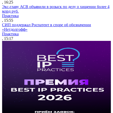
, 16:25
Экс-главу АСВ объявили в розыск по делу о хищении более 4
млрд руб.
Практика
, 15:55
СИП поддержал Роспатент в споре об обозначении
«Нетдолгофф»
Практика
, 15:17