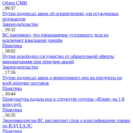
Обзор СМИ
, 09:37
Путин подписал закон об ограничениях для осужденных
релокантов
Законодательство
, 19:32
ВС напомнил, что прекращение уголовного дела не
исключает взыскания ущерба
Практика
, 18:02
Путин освободил государство от обязательной оферты
миноритариям при передаче акций
Законодательство
, 17:16
Путин подписал закон о мониторинге цен на продукты по
всей цепочке поставок
Практика
, 16:44
Прокуратура подала иск к структуре группы «Илим» на 1,8
млрд руб.
Практика
, 16:35
Экономколлегия ВС рассмотрит спор о классификации товара
по ВЭД ЕАЭС
Практика