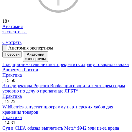
18+
Анатомия
экспертизы
Смотреть
Анатомия экспертизы
Новости
Анатомия
экспертизы
Предприниматель не смог прекратить охрану товарного знака
Burberry в России
Практика
, 15:50
Экс-директора Popcorn Books приговорили к четырем годам
условно по делу о пропаганде ЛГБТ*
Практика
, 15:25
Wildberries запустит программу партнерских хабов для
хранения товаров
Практика
, 14:31
Суд в США обязал выплатить Meta* $942 млн из-за вреда