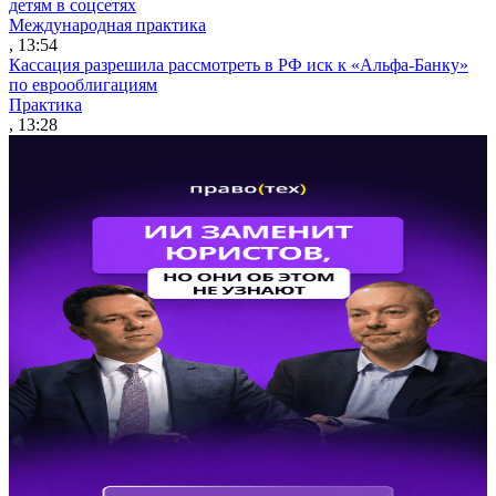
детям в соцсетях
Международная практика
, 13:54
Кассация разрешила рассмотреть в РФ иск к «Альфа-Банку»
по еврооблигациям
Практика
, 13:28