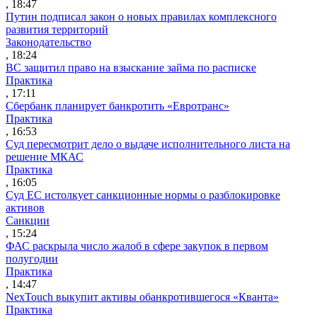
, 18:47
Путин подписал закон о новых правилах комплексного
развития территорий
Законодательство
, 18:24
ВС защитил право на взыскание займа по расписке
Практика
, 17:11
Сбербанк планирует банкротить «Евротранс»
Практика
, 16:53
Суд пересмотрит дело о выдаче исполнительного листа на
решение МКАС
Практика
, 16:05
Суд ЕС истолкует санкционные нормы о разблокировке
активов
Санкции
, 15:24
ФАС раскрыла число жалоб в сфере закупок в первом
полугодии
Практика
, 14:47
NexTouch выкупит активы обанкротившегося «Кванта»
Практика