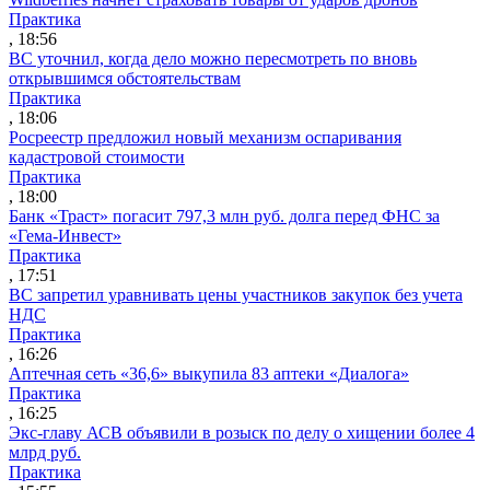
Практика
, 18:56
ВС уточнил, когда дело можно пересмотреть по вновь
открывшимся обстоятельствам
Практика
, 18:06
Росреестр предложил новый механизм оспаривания
кадастровой стоимости
Практика
, 18:00
Банк «Траст» погасит 797,3 млн руб. долга перед ФНС за
«Гема-Инвест»
Практика
, 17:51
ВС запретил уравнивать цены участников закупок без учета
НДС
Практика
, 16:26
Аптечная сеть «36,6» выкупила 83 аптеки «Диалога»
Практика
, 16:25
Экс-главу АСВ объявили в розыск по делу о хищении более 4
млрд руб.
Практика