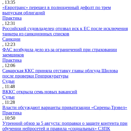
, 13:35
«Евротранс» перешел в полноценный дефолт по трем
выпускам облигаций
Практика
, 12:31
Российский судовладелец отозвал иск к ЕС после исключения
танкера из санкционных списков
Санкции
, 12:23
ФАС возбудила дело из-за ограничений при страховании
заемщиков
Практика
, 12:06
Самарская ККС приняла отставку главы облсуда Шилова
после проверки Генпрокуратуры
Судьи
, 11:48
ВККС открыла семь новых вакансий
Судьи
, 11:28
Власти обсуждают варианты приватизации «Сирены-Трэвел»
Практика
, 10:50
Утренний обзор за 5 августа: поправки о защите контента при
обучении нейросетей и правила «социальных» СЗПК