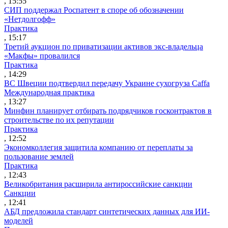
, 15:55
СИП поддержал Роспатент в споре об обозначении
«Нетдолгофф»
Практика
, 15:17
Третий аукцион по приватизации активов экс-владельца
«Макфы» провалился
Практика
, 14:29
ВС Швеции подтвердил передачу Украине сухогруза Caffa
Международная практика
, 13:27
Минфин планирует отбирать подрядчиков госконтрактов в
строительстве по их репутации
Практика
, 12:52
Экономколлегия защитила компанию от переплаты за
пользование землей
Практика
, 12:43
Великобритания расширила антироссийские санкции
Санкции
, 12:41
АБД предложила стандарт синтетических данных для ИИ-
моделей