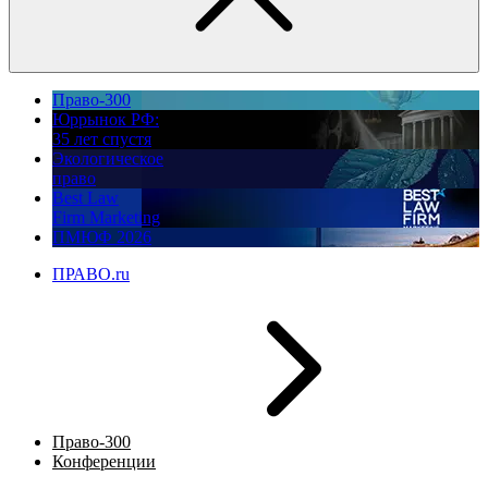
Право-300
Юррынок РФ:
35 лет спустя
Экологическое
право
Best Law
Firm Marketing
ПМЮФ 2026
ПРАВО.ru
Право-300
Конференции