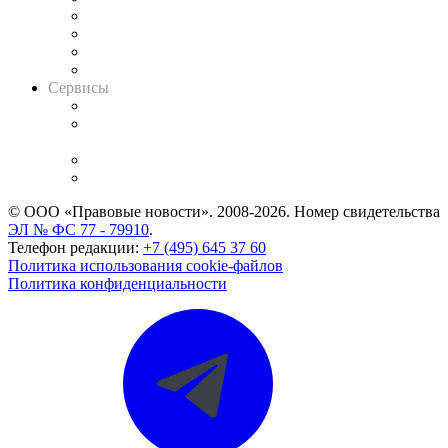
Досье судей
Информация о судах
RSS лента новостей
Вакансии для юристов
Сервисы
Справочно-правовая система
Casebook: мониторинг дел
и компаний
Caselook: поиск и анализ практики
CASE.ONE: управление юридической службой
© ООО «Правовые новости». 2008-2026.
Номер свидетельства
ЭЛ № ФС 77 - 79910
.
Телефон редакции:
+7 (495) 645 37 60
Политика использования cookie-файлов
Политика конфиденциальности