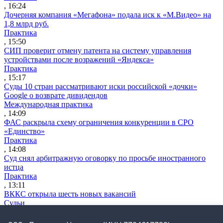
, 16:24
Дочерняя компания «Мегафона» подала иск к «М.Видео» на
1,8 млрд руб.
Практика
, 15:50
СИП проверит отмену патента на систему управления
устройствами после возражений «Яндекса»
Практика
, 15:17
Суды 10 стран рассматривают иски российской «дочки»
Google о возврате дивидендов
Международная практика
, 14:09
ФАС раскрыла схему ограничения конкуренции в СРО
«Единство»
Практика
, 14:08
Суд снял арбитражную оговорку по просьбе иностранного
истца
Практика
, 13:11
ВККС открыла шесть новых вакансий
Судьи
, 13:06
Экономколлегия решит, можно ли уменьшить сумму гарантии