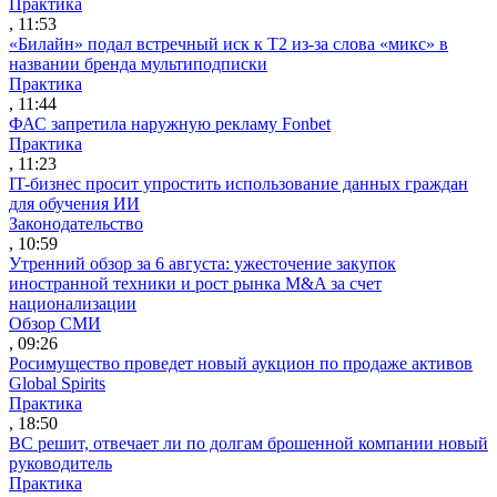
Практика
, 11:53
«Билайн» подал встречный иск к Т2 из-за слова «микс» в
названии бренда мультиподписки
Практика
, 11:44
ФАС запретила наружную рекламу Fonbet
Практика
, 11:23
IT-бизнес просит упростить использование данных граждан
для обучения ИИ
Законодательство
, 10:59
Утренний обзор за 6 августа: ужесточение закупок
иностранной техники и рост рынка M&A за счет
национализации
Обзор СМИ
, 09:26
Росимущество проведет новый аукцион по продаже активов
Global Spirits
Практика
, 18:50
ВС решит, отвечает ли по долгам брошенной компании новый
руководитель
Практика