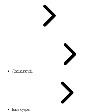
Досье судей
База судов