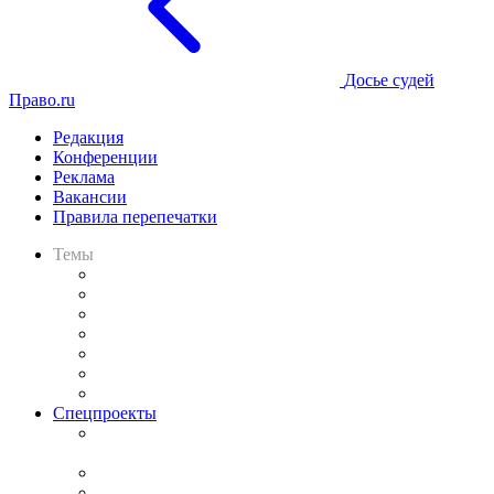
Досье судей
Право.ru
Редакция
Конференции
Реклама
Вакансии
Правила перепечатки
Темы
Практика
Законодательство
Процесс
Исследования
Рынок юридических услуг
Юридическое сообщество
Важнейшие правовые темы в прессе
Спецпроекты
Подкаст «В здравом уме
и твёрдой памяти»
Legal Design
Банкротная панорама