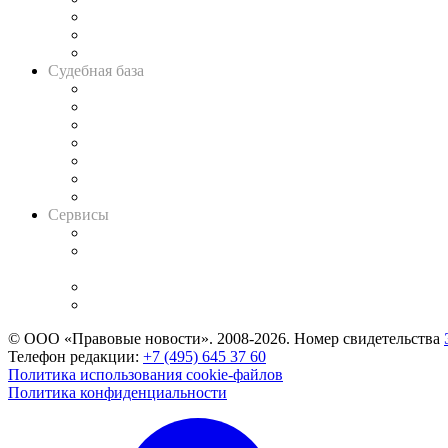
Советы для литигаторов
Сговоры на торгах
Авто
Судебная база
Картотека арбитражных дел
Решения арбитражных судов
Календарь рассмотрения арбитражных дел
Досье судей
Информация о судах
RSS лента новостей
Вакансии для юристов
Сервисы
Справочно-правовая система
Casebook: мониторинг дел
и компаний
Caselook: поиск и анализ практики
CASE.ONE: управление юридической службой
© ООО «Правовые новости». 2008-2026.
Номер свидетельства
Телефон редакции:
+7 (495) 645 37 60
Политика использования cookie-файлов
Политика конфиденциальности