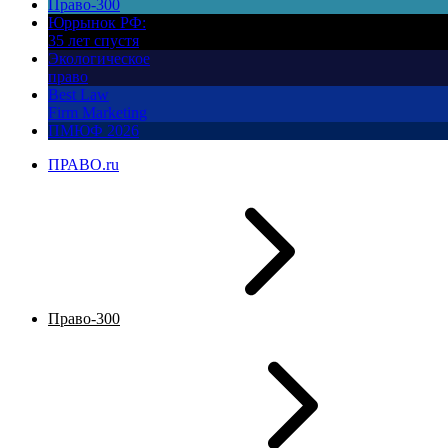
Право-300
Юррынок РФ:
35 лет спустя
Экологическое
право
Best Law
Firm Marketing
ПМЮФ 2026
ПРАВО.ru
Право-300