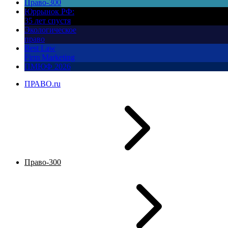
Право-300
Юррынок РФ:
35 лет спустя
Экологическое
право
Best Law
Firm Marketing
ПМЮФ 2026
ПРАВО.ru
Право-300