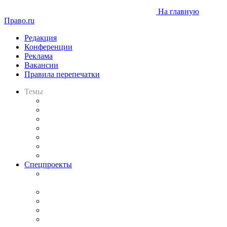
На главную
Право.ru
Редакция
Конференции
Реклама
Вакансии
Правила перепечатки
Темы
Практика
Законодательство
Процесс
Исследования
Рынок юридических услуг
Юридическое сообщество
Важнейшие правовые темы в прессе
Спецпроекты
Подкаст «В здравом уме
и твёрдой памяти»
Legal Design
Банкротная панорама
Советы для литигаторов
Сговоры на торгах