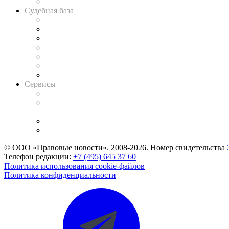
Авто
Судебная база
Картотека арбитражных дел
Решения арбитражных судов
Календарь рассмотрения арбитражных дел
Досье судей
Информация о судах
RSS лента новостей
Вакансии для юристов
Сервисы
Справочно-правовая система
Casebook: мониторинг дел
и компаний
Caselook: поиск и анализ практики
CASE.ONE: управление юридической службой
© ООО «Правовые новости». 2008-2026.
Номер свидетельства
Телефон редакции:
+7 (495) 645 37 60
Политика использования cookie-файлов
Политика конфиденциальности