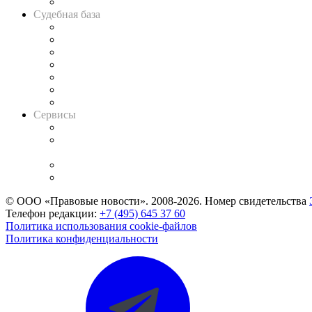
Авто
Судебная база
Картотека арбитражных дел
Решения арбитражных судов
Календарь рассмотрения арбитражных дел
Досье судей
Информация о судах
RSS лента новостей
Вакансии для юристов
Сервисы
Справочно-правовая система
Casebook: мониторинг дел
и компаний
Caselook: поиск и анализ практики
CASE.ONE: управление юридической службой
© ООО «Правовые новости». 2008-2026.
Номер свидетельства
Телефон редакции:
+7 (495) 645 37 60
Политика использования cookie-файлов
Политика конфиденциальности