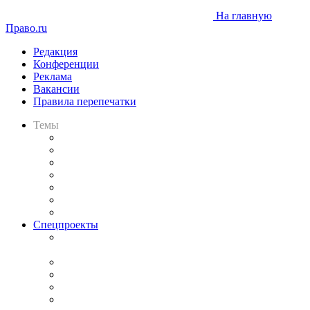
На главную
Право.ru
Редакция
Конференции
Реклама
Вакансии
Правила перепечатки
Темы
Практика
Законодательство
Процесс
Исследования
Рынок юридических услуг
Юридическое сообщество
Важнейшие правовые темы в прессе
Спецпроекты
Подкаст «В здравом уме
и твёрдой памяти»
Legal Design
Банкротная панорама
Советы для литигаторов
Сговоры на торгах