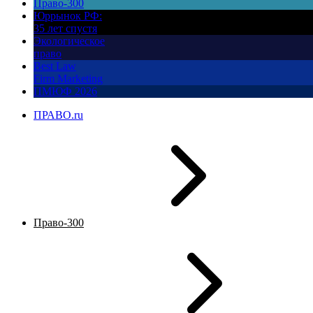
Право-300
Юррынок РФ:
35 лет спустя
Экологическое
право
Best Law
Firm Marketing
ПМЮФ 2026
ПРАВО.ru
Право-300