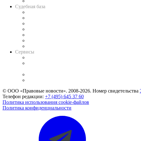
Авто
Судебная база
Картотека арбитражных дел
Решения арбитражных судов
Календарь рассмотрения арбитражных дел
Досье судей
Информация о судах
RSS лента новостей
Вакансии для юристов
Сервисы
Справочно-правовая система
Casebook: мониторинг дел
и компаний
Caselook: поиск и анализ практики
CASE.ONE: управление юридической службой
© ООО «Правовые новости». 2008-2026.
Номер свидетельства
Телефон редакции:
+7 (495) 645 37 60
Политика использования cookie-файлов
Политика конфиденциальности