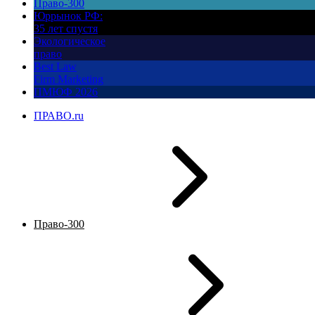
Право-300
Юррынок РФ:
35 лет спустя
Экологическое
право
Best Law
Firm Marketing
ПМЮФ 2026
ПРАВО.ru
Право-300