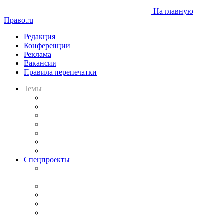
На главную
Право.ru
Редакция
Конференции
Реклама
Вакансии
Правила перепечатки
Темы
Практика
Законодательство
Процесс
Исследования
Рынок юридических услуг
Юридическое сообщество
Важнейшие правовые темы в прессе
Спецпроекты
Подкаст «В здравом уме
и твёрдой памяти»
Legal Design
Банкротная панорама
Советы для литигаторов
Сговоры на торгах