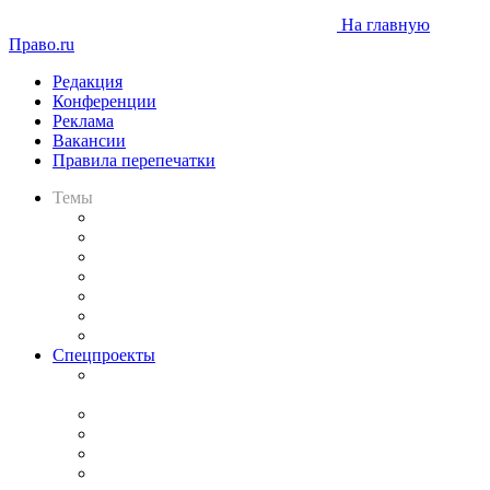
На главную
Право.ru
Редакция
Конференции
Реклама
Вакансии
Правила перепечатки
Темы
Практика
Законодательство
Процесс
Исследования
Рынок юридических услуг
Юридическое сообщество
Важнейшие правовые темы в прессе
Спецпроекты
Подкаст «В здравом уме
и твёрдой памяти»
Legal Design
Банкротная панорама
Советы для литигаторов
Сговоры на торгах