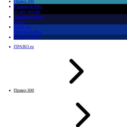
Право-300
Юррынок РФ:
35 лет спустя
Экологическое
право
Best Law
Firm Marketing
ПМЮФ 2026
ПРАВО.ru
Право-300