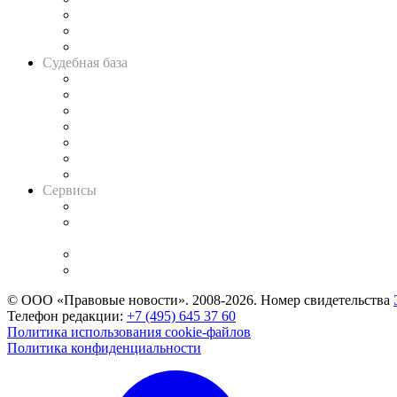
Советы для литигаторов
Сговоры на торгах
Авто
Судебная база
Картотека арбитражных дел
Решения арбитражных судов
Календарь рассмотрения арбитражных дел
Досье судей
Информация о судах
RSS лента новостей
Вакансии для юристов
Сервисы
Справочно-правовая система
Casebook: мониторинг дел
и компаний
Caselook: поиск и анализ практики
CASE.ONE: управление юридической службой
© ООО «Правовые новости». 2008-2026.
Номер свидетельства
Телефон редакции:
+7 (495) 645 37 60
Политика использования cookie-файлов
Политика конфиденциальности