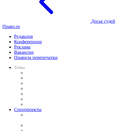
Досье судей
Право.ru
Редакция
Конференции
Реклама
Вакансии
Правила перепечатки
Темы
Практика
Законодательство
Процесс
Исследования
Рынок юридических услуг
Юридическое сообщество
Важнейшие правовые темы в прессе
Спецпроекты
Подкаст «В здравом уме
и твёрдой памяти»
Legal Design
Банкротная панорама