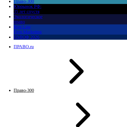
Право-300
Юррынок РФ:
35 лет спустя
Экологическое
право
Best Law
Firm Marketing
ПМЮФ 2026
ПРАВО.ru
Право-300