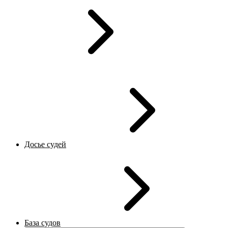
Досье судей
База судов