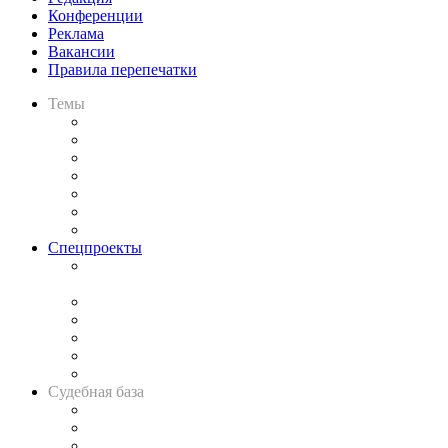
Конференции
Реклама
Вакансии
Правила перепечатки
Темы
Практика
Законодательство
Процесс
Исследования
Рынок юридических услуг
Юридическое сообщество
Важнейшие правовые темы в прессе
Спецпроекты
Подкаст «В здравом уме
и твёрдой памяти»
Legal Design
Банкротная панорама
Советы для литигаторов
Сговоры на торгах
Авто
Судебная база
Картотека арбитражных дел
Решения арбитражных судов
Календарь рассмотрения арбитражных дел