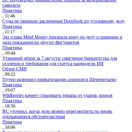
самолета
Практика
, 11:46
Суды не приняли заключения DeepSeek по уголовному делу
Практика
, 11:17
Экс-глава Mind Money признала вину по делу о хищении и
дала показания на других фигурантов
Практика
, 10:44
Утренний обзор за 7 августа: смягчение банкротства для
селлеров и требования для статуса нацмодели ИИ
Обзор СМИ
, 09:22
Путин разрешил приватизацию аэропорта Шереметьево
Практика
, 19:07
Wildberries начнет страховать товары от ударов дронов
Практика
, 18:56
ВС уточнил, когда дело можно пересмотреть по вновь
открывшимся обстоятельствам
Практика
, 18:06