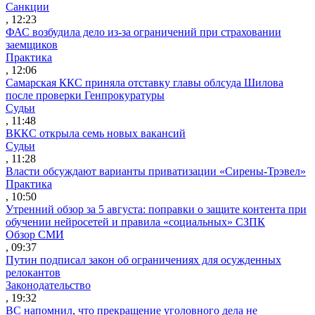
Санкции
, 12:23
ФАС возбудила дело из-за ограничений при страховании
заемщиков
Практика
, 12:06
Самарская ККС приняла отставку главы облсуда Шилова
после проверки Генпрокуратуры
Судьи
, 11:48
ВККС открыла семь новых вакансий
Судьи
, 11:28
Власти обсуждают варианты приватизации «Сирены-Трэвел»
Практика
, 10:50
Утренний обзор за 5 августа: поправки о защите контента при
обучении нейросетей и правила «социальных» СЗПК
Обзор СМИ
, 09:37
Путин подписал закон об ограничениях для осужденных
релокантов
Законодательство
, 19:32
ВС напомнил, что прекращение уголовного дела не