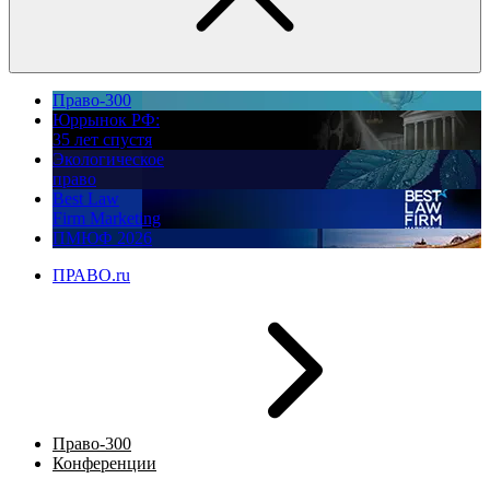
Право-300
Юррынок РФ:
35 лет спустя
Экологическое
право
Best Law
Firm Marketing
ПМЮФ 2026
ПРАВО.ru
Право-300
Конференции