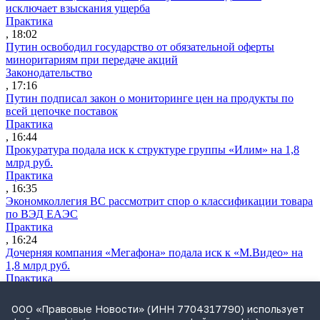
исключает взыскания ущерба
Практика
, 18:02
Путин освободил государство от обязательной оферты
миноритариям при передаче акций
Законодательство
, 17:16
Путин подписал закон о мониторинге цен на продукты по
всей цепочке поставок
Практика
, 16:44
Прокуратура подала иск к структуре группы «Илим» на 1,8
млрд руб.
Практика
, 16:35
Экономколлегия ВС рассмотрит спор о классификации товара
по ВЭД ЕАЭС
Практика
, 16:24
Дочерняя компания «Мегафона» подала иск к «М.Видео» на
1,8 млрд руб.
Практика
, 15:50
СИП проверит отмену патента на систему управления
ООО «Правовые Новости» (ИНН 7704317790) использует
устройствами после возражений «Яндекса»