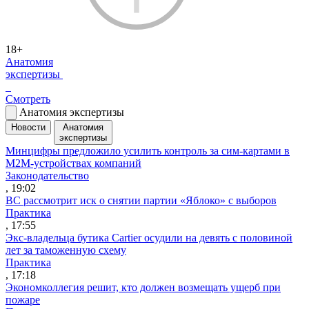
18+
Анатомия
экспертизы
Смотреть
Анатомия экспертизы
Новости
Анатомия
экспертизы
Минцифры предложило усилить контроль за сим-картами в
M2M-устройствах компаний
Законодательство
, 19:02
ВС рассмотрит иск о снятии партии «Яблоко» с выборов
Практика
, 17:55
Экс-владельца бутика Cartier осудили на девять с половиной
лет за таможенную схему
Практика
, 17:18
Экономколлегия решит, кто должен возмещать ущерб при
пожаре