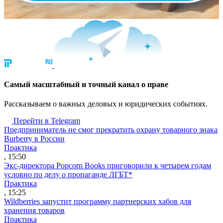
Cамый масштабный и точный канал о праве
Рассказываем о важных деловых и юридических событиях.
Перейти в Telegram
Предприниматель не смог прекратить охрану товарного знака
Burberry в России
Практика
, 15:50
Экс-директора Popcorn Books приговорили к четырем годам
условно по делу о пропаганде ЛГБТ*
Практика
, 15:25
Wildberries запустит программу партнерских хабов для
хранения товаров
Практика