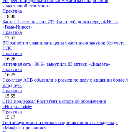
Росреестр предложил новый механизм оспаривания
кадастровой стоимости
Практика
, 18:00
Банк «Траст» погасит 797,3 млн руб. долга перед ФНС за
«Гема-Инвест»
Практика
, 17:51
ВС запретил уравнивать цены участников закупок без учета
НДС
Практика
, 16:26
Аптечная сеть «36,6» выкупила 83 аптеки «Диалога»
Практика
, 16:25
Экс-главу АСВ объявили в розыск по делу о хищении более 4
млрд руб.
Практика
, 15:55
СИП поддержал Роспатент в споре об обозначении
«Нетдолгофф»
Практика
, 15:17
Третий аукцион по приватизации активов экс-владельца
«Макфы» провалился