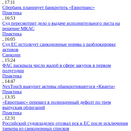
, 17:11
Сбербанк планирует банкротить «Евротранс»
Практика
, 16:53
Суд пересмотрит дело о выдаче исполнительного листа на
решение МКАС
Практика
, 16:05
Суд ЕС истолкует санкционные нормы о разблокировке
активов
Санкции
, 15:24
ФАС раскрыла число жалоб в сфере закупок в первом
полугодии
Практика
, 14:47
NexTouch выкупит активы обанкротившегося «Кванта»
Практика
, 13:35
«Евротранс» перешел в полноценный дефолт по трем
выпускам облигаций
Практика
, 12:31
Российский судовладелец отозвал иск к ЕС после исключения
танкера из санкционных списков