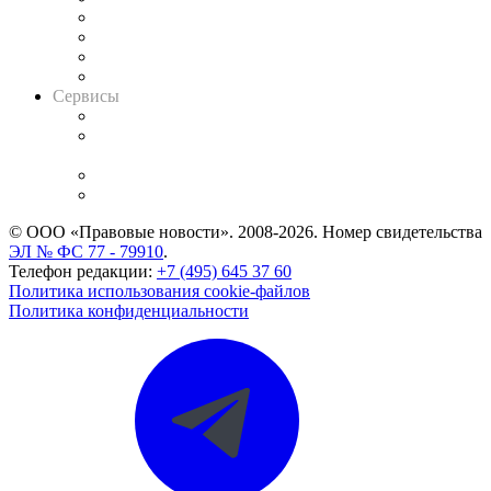
Досье судей
Информация о судах
RSS лента новостей
Вакансии для юристов
Сервисы
Справочно-правовая система
Casebook: мониторинг дел
и компаний
Caselook: поиск и анализ практики
CASE.ONE: управление юридической службой
© ООО «Правовые новости». 2008-2026.
Номер свидетельства
ЭЛ № ФС 77 - 79910
.
Телефон редакции:
+7 (495) 645 37 60
Политика использования cookie-файлов
Политика конфиденциальности