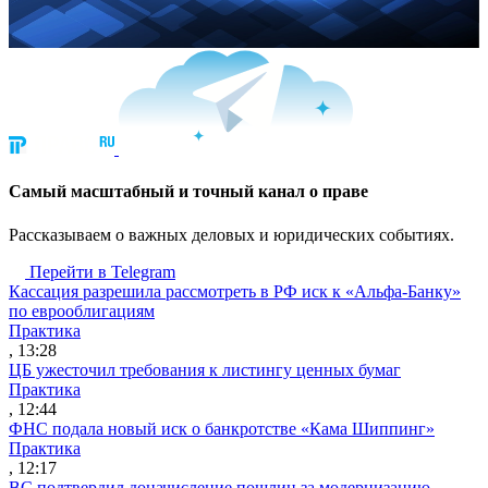
Cамый масштабный и точный канал о праве
Рассказываем о важных деловых и юридических событиях.
Перейти в Telegram
Кассация разрешила рассмотреть в РФ иск к «Альфа-Банку»
по еврооблигациям
Практика
, 13:28
ЦБ ужесточил требования к листингу ценных бумаг
Практика
, 12:44
ФНС подала новый иск о банкротстве «Кама Шиппинг»
Практика
, 12:17
ВС подтвердил доначисление пошлин за модернизацию