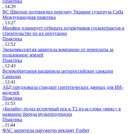
Практика
, 14:29
ВС Швеции подтвердил передачу Украине сухогруза Caffa
Международная практика
, 13:27
Минфин планирует отбирать подрядчиков госконтрактов в
строительстве по их репутации
Практика
, 12:52
Экономколлегия защитила компанию от переплаты за
пользование землей
Практика
, 12:43
Великобритания расширила антироссийские санкции
Санкции
, 12:41
АБД предложила стандарт синтетических данных для ИИ-
моделей
Практика
, 11:53
«Билайн» подал встречный иск к Т2 из-за слова «микс» в
названии бренда мультиподписки
Практика
, 11:44
ФАС запретила наружную рекламу Fonbet