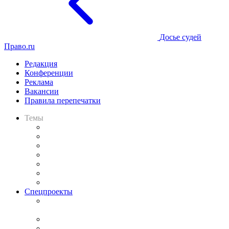
Досье судей
Право.ru
Редакция
Конференции
Реклама
Вакансии
Правила перепечатки
Темы
Практика
Законодательство
Процесс
Исследования
Рынок юридических услуг
Юридическое сообщество
Важнейшие правовые темы в прессе
Спецпроекты
Подкаст «В здравом уме
и твёрдой памяти»
Legal Design
Банкротная панорама