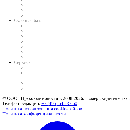
Советы для литигаторов
Сговоры на торгах
Авто
Судебная база
Картотека арбитражных дел
Решения арбитражных судов
Календарь рассмотрения арбитражных дел
Досье судей
Информация о судах
RSS лента новостей
Вакансии для юристов
Сервисы
Справочно-правовая система
Casebook: мониторинг дел
и компаний
Caselook: поиск и анализ практики
CASE.ONE: управление юридической службой
© ООО «Правовые новости». 2008-2026.
Номер свидетельства
Телефон редакции:
+7 (495) 645 37 60
Политика использования cookie-файлов
Политика конфиденциальности