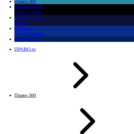
Право-300
Юррынок РФ:
35 лет спустя
Экологическое
право
Best Law
Firm Marketing
ПМЮФ 2026
ПРАВО.ru
Право-300