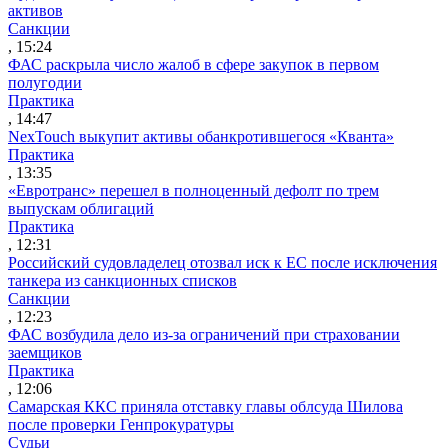
активов
Санкции
, 15:24
ФАС раскрыла число жалоб в сфере закупок в первом
полугодии
Практика
, 14:47
NexTouch выкупит активы обанкротившегося «Кванта»
Практика
, 13:35
«Евротранс» перешел в полноценный дефолт по трем
выпускам облигаций
Практика
, 12:31
Российский судовладелец отозвал иск к ЕС после исключения
танкера из санкционных списков
Санкции
, 12:23
ФАС возбудила дело из-за ограничений при страховании
заемщиков
Практика
, 12:06
Самарская ККС приняла отставку главы облсуда Шилова
после проверки Генпрокуратуры
Судьи