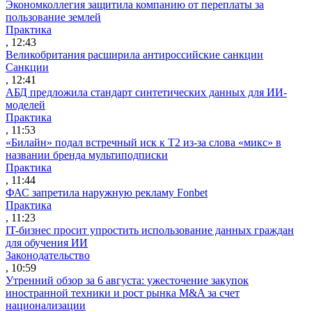
Экономколлегия защитила компанию от переплаты за
пользование землей
Практика
, 12:43
Великобритания расширила антироссийские санкции
Санкции
, 12:41
АБД предложила стандарт синтетических данных для ИИ-
моделей
Практика
, 11:53
«Билайн» подал встречный иск к Т2 из-за слова «микс» в
названии бренда мультиподписки
Практика
, 11:44
ФАС запретила наружную рекламу Fonbet
Практика
, 11:23
IT-бизнес просит упростить использование данных граждан
для обучения ИИ
Законодательство
, 10:59
Утренний обзор за 6 августа: ужесточение закупок
иностранной техники и рост рынка M&A за счет
национализации