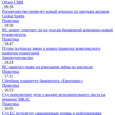
Обзор СМИ
, 09:26
Росимущество проведет новый аукцион по продаже активов
Global Spirits
Практика
, 18:50
ВС решит, отвечает ли по долгам брошенной компании новый
руководитель
Практика
, 18:47
Путин подписал закон о новых правилах комплексного
развития территорий
Законодательство
, 18:24
ВС защитил право на взыскание займа по расписке
Практика
, 17:11
Сбербанк планирует банкротить «Евротранс»
Практика
, 16:53
Суд пересмотрит дело о выдаче исполнительного листа на
решение МКАС
Практика
, 16:05
Суд ЕС истолкует санкционные нормы о разблокировке