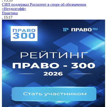
, 15:55
СИП поддержал Роспатент в споре об обозначении
«Нетдолгофф»
Практика
, 15:17