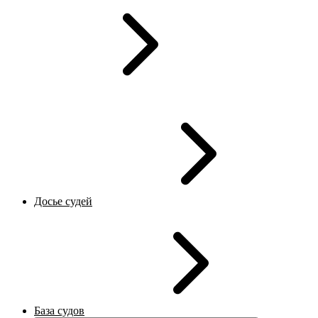
Досье судей
База судов