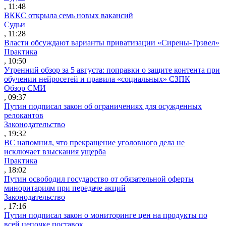
, 11:48
ВККС открыла семь новых вакансий
Судьи
, 11:28
Власти обсуждают варианты приватизации «Сирены-Трэвел»
Практика
, 10:50
Утренний обзор за 5 августа: поправки о защите контента при
обучении нейросетей и правила «социальных» СЗПК
Обзор СМИ
, 09:37
Путин подписал закон об ограничениях для осужденных
релокантов
Законодательство
, 19:32
ВС напомнил, что прекращение уголовного дела не
исключает взыскания ущерба
Практика
, 18:02
Путин освободил государство от обязательной оферты
миноритариям при передаче акций
Законодательство
, 17:16
Путин подписал закон о мониторинге цен на продукты по
всей цепочке поставок