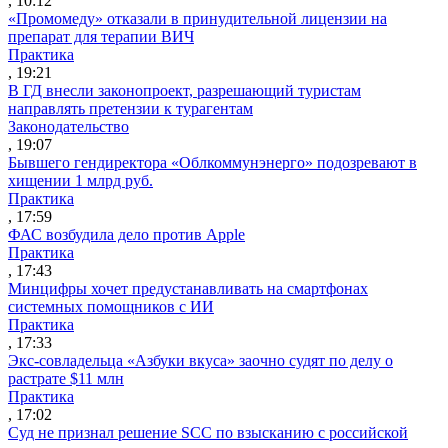
, 10:12
«Промомеду» отказали в принудительной лицензии на
препарат для терапии ВИЧ
Практика
, 19:21
В ГД внесли законопроект, разрешающий туристам
направлять претензии к турагентам
Законодательство
, 19:07
Бывшего гендиректора «Облкоммунэнерго» подозревают в
хищении 1 млрд руб.
Практика
, 17:59
ФАС возбудила дело против Apple
Практика
, 17:43
Минцифры хочет предустанавливать на смартфонах
системных помощников с ИИ
Практика
, 17:33
Экс-совладельца «Азбуки вкуса» заочно судят по делу о
растрате $11 млн
Практика
, 17:02
Суд не признал решение SCC по взысканию с российской