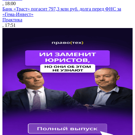
, 18:00
Банк «Траст» погасит 797,3 млн руб. долга перед ФНС за
«Гема-Инвест»
Практика
, 17:51