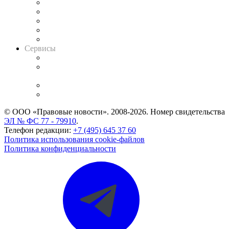
Календарь рассмотрения арбитражных дел
Досье судей
Информация о судах
RSS лента новостей
Вакансии для юристов
Сервисы
Справочно-правовая система
Casebook: мониторинг дел
и компаний
Caselook: поиск и анализ практики
CASE.ONE: управление юридической службой
© ООО «Правовые новости». 2008-2026.
Номер свидетельства
ЭЛ № ФС 77 - 79910
.
Телефон редакции:
+7 (495) 645 37 60
Политика использования cookie-файлов
Политика конфиденциальности