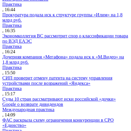
Практика
, 16:44
Прокуратура подала иск к структуре группы «Илим» на 1,8
млрд руб.
Практика
, 16:35
Экономколлегия ВС рассмотрит спор о классификации товара
по ВЭД ЕАЭС
Практика
, 16:24
Дочерняя компания «Мегафона» подала иск к «М.Видео» на
1,8 млрд руб.
Практика
, 15:50
СИП проверит отмену патента на систему управления
устройствами после возражений «Яндекса»
Практика
, 15:17
Суды 10 стран рассматривают иски российской «дочки»
Google о возврате дивидендов
Международная практика
, 14:09
ФАС раскрыла схему ограничения конкуренции в СРО
«Единство»
Практика