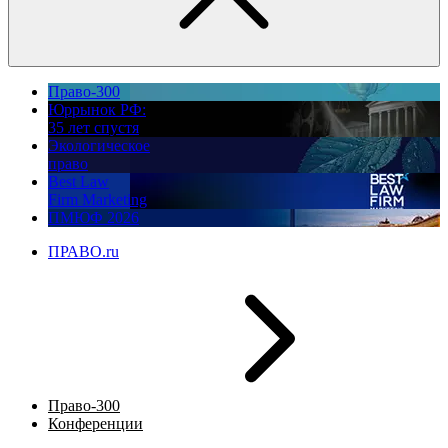
Право-300
Юррынок РФ:
35 лет спустя
Экологическое
право
Best Law
Firm Marketing
ПМЮФ 2026
ПРАВО.ru
Право-300
Конференции