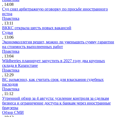
, 14:08
Суд снял арбитражную оговорку по просьбе иностранного
истца
Практика
, 13:11
ВККС открыла шесть новых вакансий
Судьи
, 13:06
Экономколлегия решит, можно ли уменьшить сумму гарантии
на стоимость выполненных работ
Практика
, 13:04
Wildberries планирует запустить в 2027 году два крупных
склада в Казахстане
Практика
, 12:29
ВС разъяснил, как считать срок для взыскания судебных
расходов
Практика
, 11:12
Утренний обзор за 4 августа: усиление контроля за сделкам
бизнеса и ограничение доступа к банкам через иностранные
браузеры
Обзор СМИ