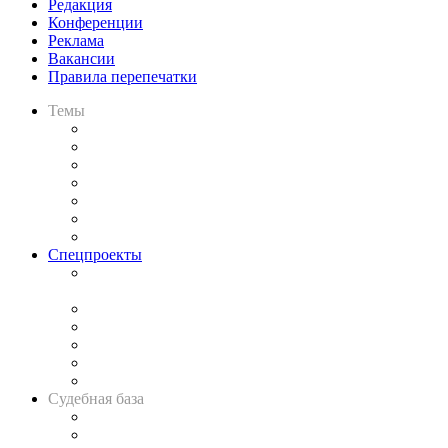
Редакция
Конференции
Реклама
Вакансии
Правила перепечатки
Темы
Практика
Законодательство
Процесс
Исследования
Рынок юридических услуг
Юридическое сообщество
Важнейшие правовые темы в прессе
Спецпроекты
Подкаст «В здравом уме
и твёрдой памяти»
Legal Design
Банкротная панорама
Советы для литигаторов
Сговоры на торгах
Авто
Судебная база
Картотека арбитражных дел
Решения арбитражных судов