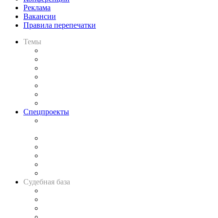
Реклама
Вакансии
Правила перепечатки
Темы
Практика
Законодательство
Процесс
Исследования
Рынок юридических услуг
Юридическое сообщество
Важнейшие правовые темы в прессе
Спецпроекты
Подкаст «В здравом уме
и твёрдой памяти»
Legal Design
Банкротная панорама
Советы для литигаторов
Сговоры на торгах
Авто
Судебная база
Картотека арбитражных дел
Решения арбитражных судов
Календарь рассмотрения арбитражных дел
Досье судей