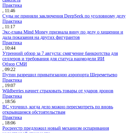
Практика
, 11:46
Суды не приняли заключения DeepSeek по уголовному делу
Практика
, 11:17
Экс-глава Mind Money признала вину по делу о хищении и
дала показания на других фигурантов
Практика
, 10:44
Утренний обзор за 7 августа: смягчение банкротства для
селлеров и требования для статуса нацмодели ИИ
Обзор СМИ
, 09:22
Путин разрешил приватизацию аэропорта Шереметьево
Практика
, 19:07
Wildberries начнет страховать товары от ударов дронов
Практика
, 18:56
ВС уточнил, когда дело можно пересмотреть по вновь
открывшимся обстоятельствам
Практика
, 18:06
Росреестр предложил новый механизм оспаривания