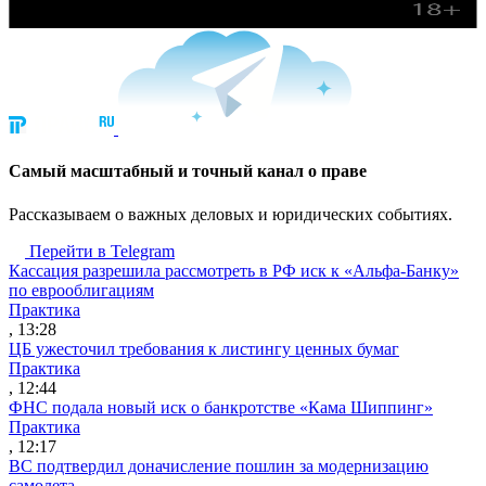
Cамый масштабный и точный канал о праве
Рассказываем о важных деловых и юридических событиях.
Перейти в Telegram
Кассация разрешила рассмотреть в РФ иск к «Альфа-Банку»
по еврооблигациям
Практика
, 13:28
ЦБ ужесточил требования к листингу ценных бумаг
Практика
, 12:44
ФНС подала новый иск о банкротстве «Кама Шиппинг»
Практика
, 12:17
ВС подтвердил доначисление пошлин за модернизацию
самолета