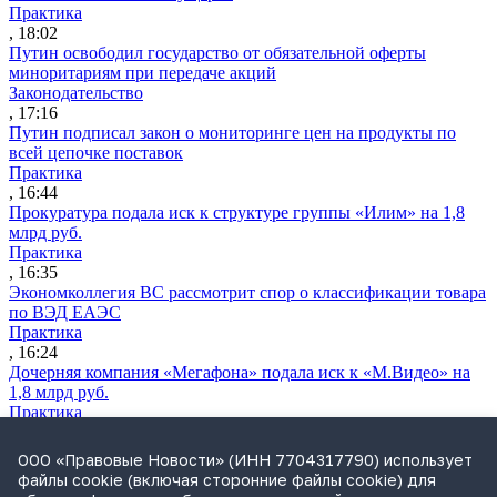
Практика
, 18:02
Путин освободил государство от обязательной оферты
миноритариям при передаче акций
Законодательство
, 17:16
Путин подписал закон о мониторинге цен на продукты по
всей цепочке поставок
Практика
, 16:44
Прокуратура подала иск к структуре группы «Илим» на 1,8
млрд руб.
Практика
, 16:35
Экономколлегия ВС рассмотрит спор о классификации товара
по ВЭД ЕАЭС
Практика
, 16:24
Дочерняя компания «Мегафона» подала иск к «М.Видео» на
1,8 млрд руб.
Практика
, 15:50
СИП проверит отмену патента на систему управления
ООО «Правовые Новости» (ИНН 7704317790) использует
устройствами после возражений «Яндекса»
файлы cookie (включая сторонние файлы cookie) для
Практика