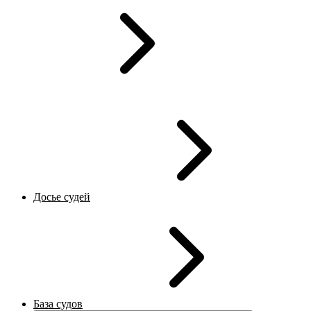
Досье судей
База судов