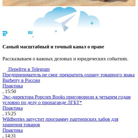
Cамый масштабный и точный канал о праве
Рассказываем о важных деловых и юридических событиях.
Перейти в Telegram
Предприниматель не смог прекратить охрану товарного знака
Burberry в России
Практика
, 15:50
Экс-директора Popcorn Books приговорили к четырем годам
условно по делу о пропаганде ЛГБТ*
Практика
, 15:25
Wildberries запустит программу партнерских хабов для
хранения товаров
Практика
, 14:31