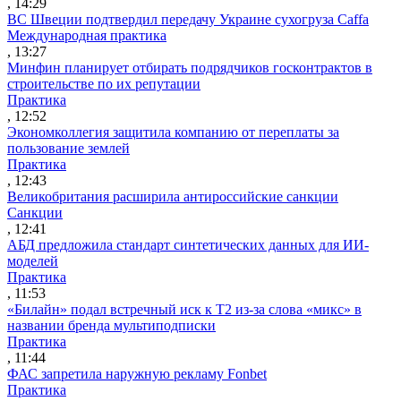
, 14:29
ВС Швеции подтвердил передачу Украине сухогруза Caffa
Международная практика
, 13:27
Минфин планирует отбирать подрядчиков госконтрактов в
строительстве по их репутации
Практика
, 12:52
Экономколлегия защитила компанию от переплаты за
пользование землей
Практика
, 12:43
Великобритания расширила антироссийские санкции
Санкции
, 12:41
АБД предложила стандарт синтетических данных для ИИ-
моделей
Практика
, 11:53
«Билайн» подал встречный иск к Т2 из-за слова «микс» в
названии бренда мультиподписки
Практика
, 11:44
ФАС запретила наружную рекламу Fonbet
Практика