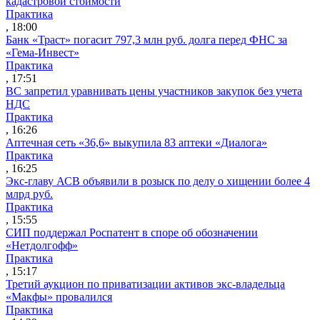
кадастровой стоимости
Практика
, 18:00
Банк «Траст» погасит 797,3 млн руб. долга перед ФНС за
«Гема-Инвест»
Практика
, 17:51
ВС запретил уравнивать цены участников закупок без учета
НДС
Практика
, 16:26
Аптечная сеть «36,6» выкупила 83 аптеки «Диалога»
Практика
, 16:25
Экс-главу АСВ объявили в розыск по делу о хищении более 4
млрд руб.
Практика
, 15:55
СИП поддержал Роспатент в споре об обозначении
«Нетдолгофф»
Практика
, 15:17
Третий аукцион по приватизации активов экс-владельца
«Макфы» провалился
Практика