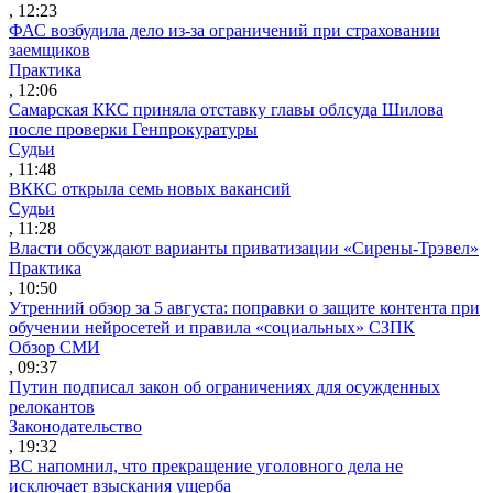
, 12:23
ФАС возбудила дело из-за ограничений при страховании
заемщиков
Практика
, 12:06
Самарская ККС приняла отставку главы облсуда Шилова
после проверки Генпрокуратуры
Судьи
, 11:48
ВККС открыла семь новых вакансий
Судьи
, 11:28
Власти обсуждают варианты приватизации «Сирены-Трэвел»
Практика
, 10:50
Утренний обзор за 5 августа: поправки о защите контента при
обучении нейросетей и правила «социальных» СЗПК
Обзор СМИ
, 09:37
Путин подписал закон об ограничениях для осужденных
релокантов
Законодательство
, 19:32
ВС напомнил, что прекращение уголовного дела не
исключает взыскания ущерба