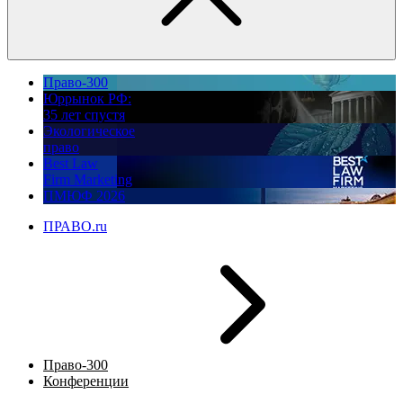
Право-300
Юррынок РФ:
35 лет спустя
Экологическое
право
Best Law
Firm Marketing
ПМЮФ 2026
ПРАВО.ru
Право-300
Конференции