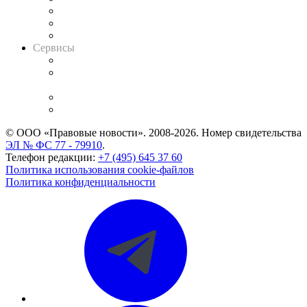
Информация о судах
RSS лента новостей
Вакансии для юристов
Сервисы
Справочно-правовая система
Casebook: мониторинг дел
и компаний
Caselook: поиск и анализ практики
CASE.ONE: управление юридической службой
© ООО «Правовые новости». 2008-2026.
Номер свидетельства
ЭЛ № ФС 77 - 79910
.
Телефон редакции:
+7 (495) 645 37 60
Политика использования cookie-файлов
Политика конфиденциальности