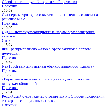
Сбербанк планирует банкротить «Евротранс»
Практика
, 16:53
Суд пересмотрит дело о выдаче исполнительного листа на
решение МКАС
Практика
, 16:05
Суд ЕС истолкует санкционные нормы о разблокировке
активов
Санкции
, 15:24
ФАС раскрыла число жалоб в сфере закупок в первом
полугодии
Практика
, 14:47
NexTouch выкупит активы обанкротившегося «Кванта»
Практика
, 13:35
«Евротранс» перешел в полноценный дефолт по трем
выпускам облигаций
Практика
, 12:31
Российский судовладелец отозвал иск к ЕС после исключения
танкера из санкционных списков
Санкции