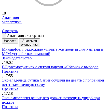
18+
Анатомия
экспертизы
Смотреть
Анатомия экспертизы
Новости
Анатомия
экспертизы
Минцифры предложило усилить контроль за сим-картами в
M2M-устройствах компаний
Законодательство
, 19:02
ВС рассмотрит иск о снятии партии «Яблоко» с выборов
Практика
, 17:55
Экс-владельца бутика Cartier осудили на девять с половиной
лет за таможенную схему
Практика
, 17:18
Экономколлегия решит, кто должен возмещать ущерб при
пожаре
Практика