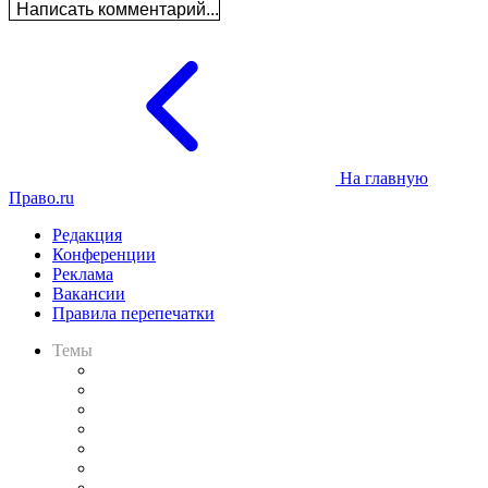
Написать комментарий...
На главную
Право.ru
Редакция
Конференции
Реклама
Вакансии
Правила перепечатки
Темы
Практика
Законодательство
Процесс
Исследования
Рынок юридических услуг
Юридическое сообщество
Важнейшие правовые темы в прессе