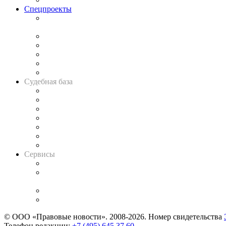
Спецпроекты
Подкаст «В здравом уме
и твёрдой памяти»
Legal Design
Банкротная панорама
Советы для литигаторов
Сговоры на торгах
Авто
Судебная база
Картотека арбитражных дел
Решения арбитражных судов
Календарь рассмотрения арбитражных дел
Досье судей
Информация о судах
RSS лента новостей
Вакансии для юристов
Сервисы
Справочно-правовая система
Casebook: мониторинг дел
и компаний
Caselook: поиск и анализ практики
CASE.ONE: управление юридической службой
© ООО «Правовые новости». 2008-2026.
Номер свидетельства
Телефон редакции:
+7 (495) 645 37 60