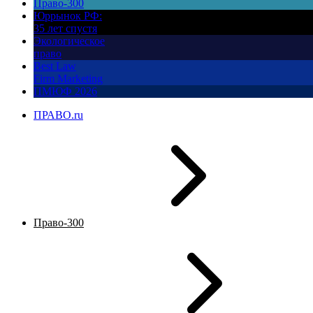
Право-300
Юррынок РФ:
35 лет спустя
Экологическое
право
Best Law
Firm Marketing
ПМЮФ 2026
ПРАВО.ru
Право-300